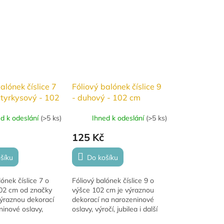
alónek číslice 7
Fóliový balónek číslice 9
y tyrkysový - 102
- duhový - 102 cm
ed k odeslání
(
>5 ks
)
Ihned k odeslání
(
>5 ks
)
125 Kč
šíku
Do košíku
lónek číslice 7 o
Fóliový balónek číslice 9 o
102 cm od značky
výšce 102 cm je výraznou
výraznou dekorací
dekorací na narozeninové
inové oslavy,
oslavy, výročí, jubilea i další
lea i další
slavnostní příležitosti.