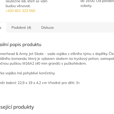
do 16:00. Od pondělí
skutečné lidi, kteří se vám
soboty.
budou věnovat.
+420 601 323 550
s
Podobné (4)
Diskuze
ailní popis produktu
erhead & Army Jet Skate - sada vojáka z elitního týmu s doplňky Čl
iálního komanda, který je vybaven skatem na tryskový pohon, samop
očnou puškou M16A2 (40 mm granát) s puškohledem.
rka vojáka má pohyblivé končetiny.
ěr balení: 22,9 x 19 x 4,2 cm Vhodné pro děti: 3+
sející produkty