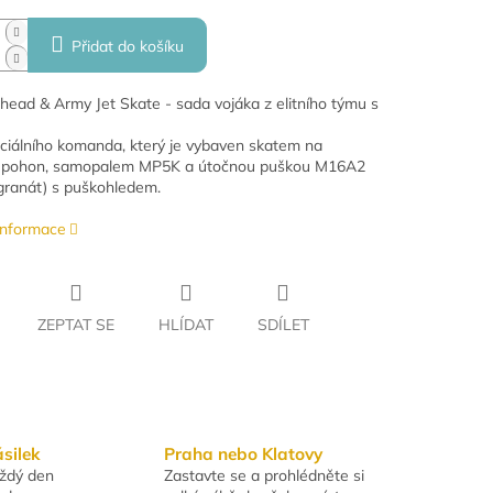
Přidat do košíku
ad & Army Jet Skate - sada vojáka z elitního týmu s
ciálního komanda, který je vybaven skatem na
ý pohon, samopalem MP5K a útočnou puškou M16A2
ranát) s puškohledem.
 informace
ZEPTAT SE
HLÍDAT
SDÍLET
ásilek
Praha nebo Klatovy
aždý den
Zastavte se a prohlédněte si