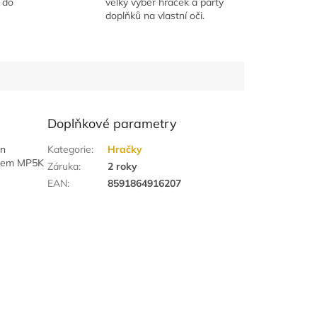
 do
velký výběr hraček a párty
doplňků na vlastní oči.
Doplňkové parametry
en
Kategorie
:
Hračky
alem MP5K
Záruka
:
2 roky
EAN
:
8591864916207