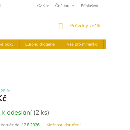
CZK
Čeština
E A VRÁCENÍ
VÝKUPNÍ PODMÍNKY
Přihlášení
OBCHODNÍ PODMÍNKY
NÁKUPNÍ
Prázdný košík
KOŠÍK
vé boxy
Eurona drogerie
Vše pro miminka
Slavnostní 
–28 %
Kč
 k odeslání
(
2 ks
)
oručit do:
12.8.2026
Možnosti doručení