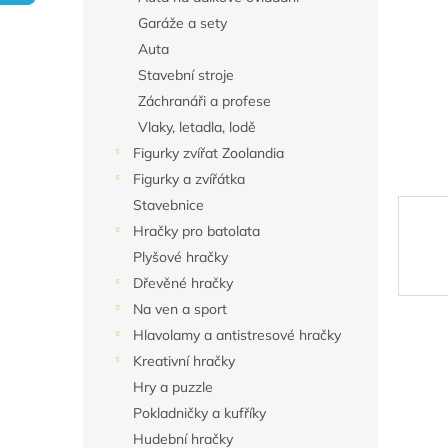
n
Garáže a sety
e
Auta
l
Stavební stroje
Záchranáři a profese
Vlaky, letadla, lodě
Figurky zvířat Zoolandia
Figurky a zvířátka
Stavebnice
Hračky pro batolata
Plyšové hračky
Dřevěné hračky
Na ven a sport
Hlavolamy a antistresové hračky
Kreativní hračky
Hry a puzzle
Pokladničky a kufříky
Hudební hračky