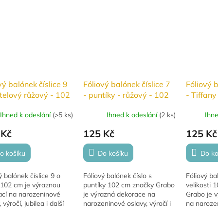
vý balónek číslice 9
Fóliový balónek číslice 7
Fóliový b
telový růžový - 102
- puntíky - růžový - 102
- Tiffan
cm
cm
Ihned k odeslání
(
>5 ks
)
Ihned k odeslání
(
2 ks
)
Ihn
 Kč
125 Kč
125 Kč
o košíku
Do košíku
Do ko
ý balónek číslice 9 o
Fóliový balónek číslo s
Fóliový ba
 102 cm je výraznou
puntíky 102 cm značky Grabo
velikosti 
ací na narozeninové
je výrazná dekorace na
Grabo je 
 výročí, jubilea i další
narozeninové oslavy, výročí i
na narozen
tní příležitosti.
další slavnostní příležitosti.
výročí, jubi