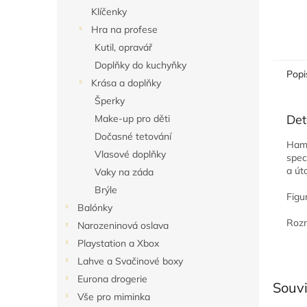
Klíčenky
Hra na profese
Kutil, opravář
Doplňky do kuchyňky
Popi
Krása a doplňky
Šperky
Det
Make-up pro děti
Dočasné tetování
Hamm
Vlasové doplňky
spec
a út
Vaky na záda
Brýle
Figu
Balónky
Rozm
Narozeninová oslava
Playstation a Xbox
Lahve a Svačinové boxy
Eurona drogerie
Souvi
Vše pro miminka