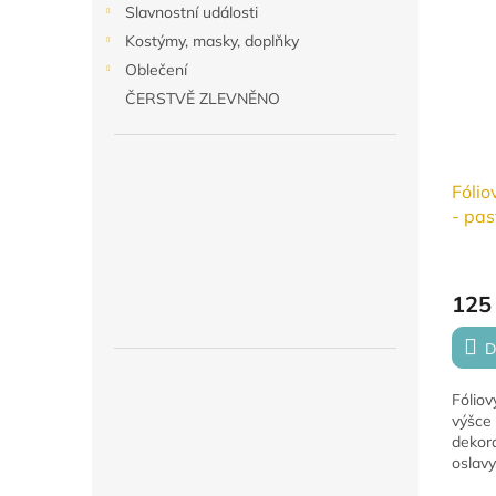
Slavnostní události
Kostýmy, masky, doplňky
Oblečení
ČERSTVĚ ZLEVNĚNO
Fólio
- pas
cm
125
D
Fóliov
výšce
dekor
oslavy,
slavnos