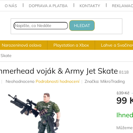
O NÁS
DOPRAVA A PLATBA
KONTAKTY
REKLAMAC
HLEDAT
Narozeninová oslava
Playstation a Xbox
Lahve a Svačino
 Skate
merhead voják & Army Jet Skate
8118
Průměrné
Neohodnoceno
Podrobnosti hodnocení
Značka:
MikroTrading
hodnocení
produktu
139 Kč
99 
je
0,0
z
Měrná
Ihned
5
cena:
hvězdiček.
Můžeme d