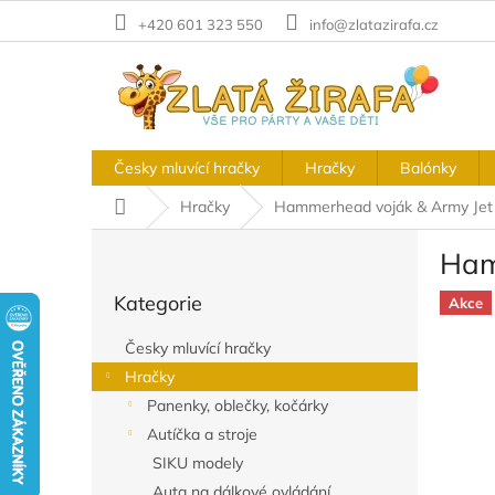
Přejít
+420 601 323 550
info@zlatazirafa.cz
na
obsah
Česky mluvící hračky
Hračky
Balónky
Domů
Hračky
Hammerhead voják & Army Jet
P
Ham
o
Přeskočit
s
Kategorie
kategorie
Akce
t
r
Česky mluvící hračky
a
Hračky
n
Panenky, oblečky, kočárky
n
í
Autíčka a stroje
p
SIKU modely
a
Auta na dálkové ovládání