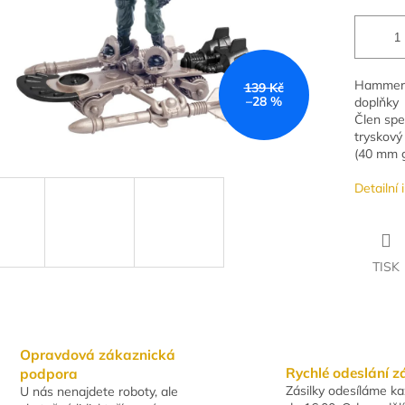
Hammerhe
139 Kč
–28 %
doplňky
Člen spe
tryskov
(40 mm g
Detailní
TISK
Opravdová zákaznická
Rychlé odeslání z
podpora
Zásilky odesíláme k
U nás nenajdete roboty, ale