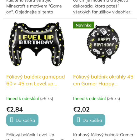
Minecraft s motivem "Game
dekorácia, ktorá poteší
on". Objednejte si tento
všetkých fanúšikov videohier.
originální balónek a přineste
Je ideálny na narodeninové
do své oslavy herní zážitek
oslavy aj tematické gaming
Novinka
přímo do vašeho...
párty. Tento...
Fóliový balónik gamepad
Fóliový balónik okrúhly 45
60 × 45 cm Level up
cm Gamer Happy
Birthday
Birthday
Ihned k odeslání
(
>5 ks
)
Ihned k odeslání
(
>5 ks
)
€2,84
€2,02
Do košíka
Do košíka
Fóliový balónik Level Up
Kruhový fóliový balónik Gamer