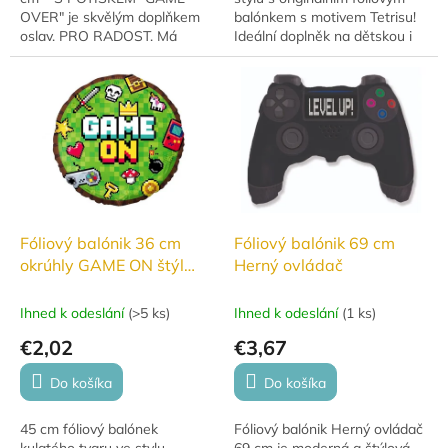
OVER" je skvělým doplňkem
balónkem s motivem Tetrisu!
oslav. PRO RADOST. Má
Ideální doplněk na dětskou i
krásné stálé barvy a hodí se
retro párty.
na narozeniny, výročí i
novoroční...
Fóliový balónik 36 cm
Fóliový balónik 69 cm
okrúhly GAME ON štýl
Herný ovládač
Minecraft zelen
Ihned k odeslání
(
>5 ks
)
Ihned k odeslání
(
1 ks
)
€2,02
€3,67
Do košíka
Do košíka
45 cm fóliový balónek
Fóliový balónik Herný ovládač
kulatého tvaru ve stylu
69 cm je moderná a štýlová