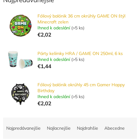
Fóliový balónik 36 cm okrúhly GAME ON štýl
Minecraft zelen
Ihned k odeslání
(
>5 ks
)
€2,02
Párty kelímky HRA / GAME ON 250ml, 6 ks
Ihned k odeslání
(
>5 ks
)
€1,44
Fóliový balónik okrúhly 45 cm Gamer Happy
Birthday
Ihned k odeslání
(
>5 ks
)
€2,02
R
a
Najpredávanejšie
Najlacnejšie
Najdrahšie
Abecedne
d