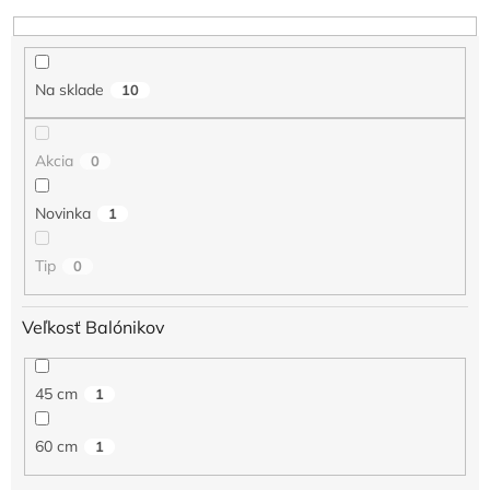
e
n
i
e
Na sklade
10
p
r
o
Akcia
0
d
u
Novinka
1
k
t
o
Tip
0
v
Veľkosť Balónikov
45 cm
1
60 cm
1