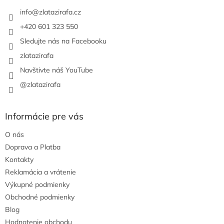
t
i
info
@
zlatazirafa.cz
e
+420 601 323 550
Sledujte nás na Facebooku
zlatazirafa
Navštivte náš YouTube
@zlatazirafa
Informácie pre vás
O nás
Doprava a Platba
Kontakty
Reklamácia a vrátenie
Výkupné podmienky
Obchodné podmienky
Blog
Hodnotenie obchodu