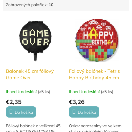
Zobrazených položiek:
10
V
ý
p
i
s
p
r
o
d
Balónek 45 cm fóliový
Foliový balónek - Tetris
u
Game Over
Happy Birthday 45 cm
k
t
Ihned k odeslání
(
>5 ks
)
Ihned k odeslání
(
>5 ks
)
o
€2,35
€3,26
v
Do košíka
Do košíka
Fóliový balónek o velikosti 45
Oslav narozeniny ve velkém
cm – S POTISKEM "GAME
stylu s originálním fóliovým