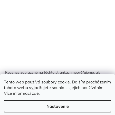
Recenze zobrazené na těchto stránkách neověřujeme, ale
kontrolujeme a odstraňujeme podvodný obsah, pokud je
Tento web používá soubory cookie. Dalším procházením
identifikován.
tohoto webu vyjadřujete souhlas s jejich používáním..
Více informací
zde
.
Nastavenie
Vytvoril Shoptet