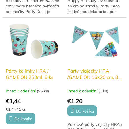
Birthday s rozmerom 60 × 45
Happy Birthday s veľkosťou
cm v tvare herného ovládača
45 cm od značky Party Deco
od značky Party Deco je
je ideálnou dekoráciou pre
ideálnou dekoráciou pre
všetkých fanúšikov videohier.
všetkých fanúšikov videohier.
Skvele doplní narodeninové
Čierny dizajn...
oslavy,...
Párty kelímky HRA /
Párty vlaječky HRA
GAME ON 250ml, 6 ks
/GAME ON 16x20 cm, 8
ks
Ihned k odeslání
(
>5 ks
)
Ihned k odeslání
(
1 ks
)
€1,44
€1,20
Jednotková
€1,44 / 1 ks
Do košíka
cena:
Do košíka
Papírové párty vlaječky HRA /