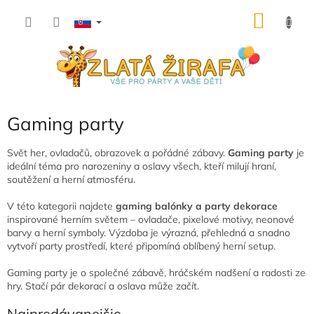
Prejsť
NÁKU
na
obsah
KOŠÍK
Gaming party
Svět her, ovladačů, obrazovek a pořádné zábavy.
Gaming party
je
ideální téma pro narozeniny a oslavy všech, kteří milují hraní,
soutěžení a herní atmosféru.
V této kategorii najdete
gaming balónky a party dekorace
inspirované herním světem – ovladače, pixelové motivy, neonové
barvy a herní symboly. Výzdoba je výrazná, přehledná a snadno
vytvoří party prostředí, které připomíná oblíbený herní setup.
Gaming party je o společné zábavě, hráčském nadšení a radosti ze
hry. Stačí pár dekorací a oslava může začít.
Najpredávanejšie