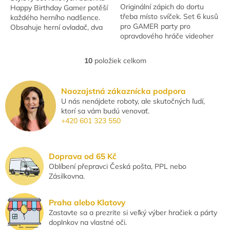
Originální zápich do dortu
Happy Birthday Gamer potěší
hviezdičiek.
třeba místo svíček. Set 6 kusů
každého herního nadšence.
pro GAMER party pro
Obsahuje herní ovladač, dva
opravdového hráče videoher
červené kulaté balónky a dva
kulaté balónky s nápisem a
motivem...
10
položiek celkom
O
v
l
Naozajstná zákaznícka podpora
á
U nás nenájdete roboty, ale skutočných ľudí,
d
ktorí sa vám budú venovať.
a
+420 601 323 550
c
i
e
p
Doprava od 65 Kč
r
Oblíbení přepravci Česká pošta, PPL nebo
v
Zásilkovna.
k
y
v
Praha alebo Klatovy
ý
Zastavte sa a prezrite si veľký výber hračiek a párty
p
doplnkov na vlastné oči.