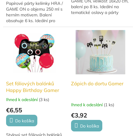
GAME ON, velikost 16x20 cm,
Papírové párty kelímky HRA /
balení po 8 ks. Ideální na
GAME ON o objemu 250 ml s
tematické oslavy a párty
herním motivem. Balení
výzdobu.
obsahuje 6 ks. Ideální pro
narozeninové oslavy, pikniky či
tematické párty.
Set fóliových balónků
Zápich do dortu Gamer
Happy Birthday Gamer
Ihned k odeslání
(
3 ks
)
Priemerné
Ihned k odeslání
(
1 ks
)
hodnotenie
€6,55
produktu
€3,92
je
Do košíka
5,0
Do košíka
z
Stylový set fóliových balónků
5