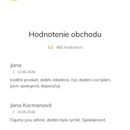
i
s
u
Hodnotenie obchodu
5,0
465 hodnotení
Jana
|
12.06.2026
kvalitní produkt, dobře zabaleno, čas dodání cca týden,
jsem spokojená, doporučuji
Jana Kocmanová
|
24.05.2026
Figurky jsou pěkné, dodání bylo rychlé. Spokojenost.