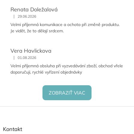
Renata Doležalová
|
29.06.2026
Velmi příjemná komunikace a ochota při změně produktu.
Je vidět, že to dělají srdcem.
Vera Havlickova
|
01.08.2026
Velmi příjemná obsluha při vyzvedávání zboží, obchod vřele
doporučuji, rychlé vyřízení objednávky
ZOBRAZIŤ VIAC
Z
á
p
ä
Kontakt