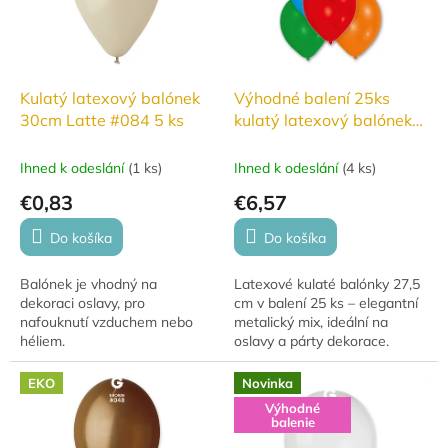
Kulatý latexový balónek
Výhodné balení 25ks
30cm Latte #084 5 ks
kulatý latexový balónek
27,5cm - Metalický mix
Ihned k odeslání
(
1 ks
)
Ihned k odeslání
(
4 ks
)
€0,83
€6,57
Do košíka
Do košíka
Balónek je vhodný na
Latexové kulaté balónky 27,5
dekoraci oslavy, pro
cm v balení 25 ks – elegantní
nafouknutí vzduchem nebo
metalický mix, ideální na
héliem.
oslavy a párty dekorace.
EKO
Novinka
Výhodné
balenie