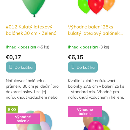
#012 Kulatý latexový
Výhodné balení 25ks
balónek 30 cm - Zelená
kulatý latexový balónek
27,5cm - Standard mix
Ihned k odeslání
(
>5 ks
)
Ihned k odeslání
(
3 ks
)
€0,17
€6,15
Do košíka
Do košíka
Nafukovací balónek o
Kvalitní kulaté nafukovací
průměru 30 cm je ideální pro
balónky 27,5 cm v balení 25 ks
dekoraci oslav. Lze jej
– standard mix. Vhodné pro
nafouknout vzduchem nebo
nafouknutí vzduchem i héliem.
héliem, přičemž s héliem se
vznáší 10–12 hodin. Balónky
EKO
Výhodné
jsou vyrobeny z...
balenie
Výhodné
balenie