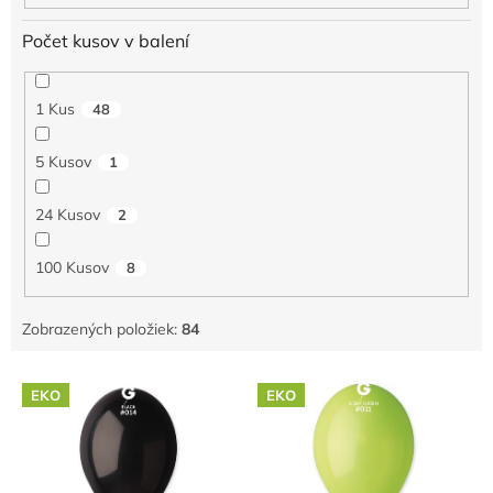
Počet kusov v balení
1 Kus
48
5 Kusov
1
24 Kusov
2
100 Kusov
8
Zobrazených položiek:
84
V
EKO
EKO
ý
p
i
s