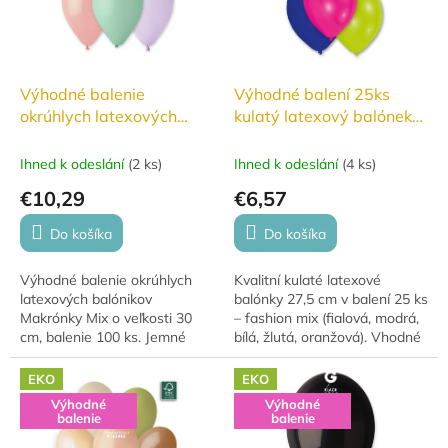
Výhodné balenie
Výhodné balení 25ks
okrúhlych latexových
kulatý latexový balónek
balónikov 30cm
27,5cm - Fashion mix
Makrónky Mix farieb
Ihned k odeslání
(
2 ks
)
Ihned k odeslání
(
4 ks
)
100ks
€10,29
€6,57
Do košíka
Do košíka
Výhodné balenie okrúhlych
Kvalitní kulaté latexové
latexových balónikov
balónky 27,5 cm v balení 25 ks
Makrónky Mix o veľkosti 30
– fashion mix (fialová, modrá,
cm, balenie 100 ks. Jemné
bílá, žlutá, oranžová). Vhodné
pastelové farby ideálne na
pro nafouknutí vzduchem i
oslavy, dekorácie a party
héliem.
EKO
EKO
výzdobu. Vhodné na...
Výhodné
Výhodné
balenie
balenie