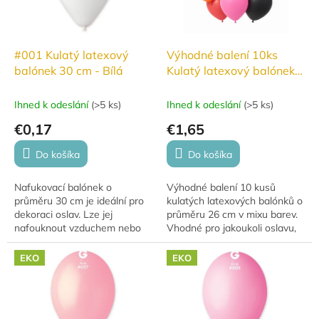
#001 Kulatý latexový
Výhodné balení 10ks
balónek 30 cm - Bílá
Kulatý latexový balónek
26 cm mix barev
Ihned k odeslání
(
>5 ks
)
Ihned k odeslání
(
>5 ks
)
€0,17
€1,65
Do košíka
Do košíka
Nafukovací balónek o
Výhodné balení 10 kusů
průměru 30 cm je ideální pro
kulatých latexových balónků o
dekoraci oslav. Lze jej
průměru 26 cm v mixu barev.
nafouknout vzduchem nebo
Vhodné pro jakoukoli oslavu,
héliem, přičemž s héliem se
párty nebo výzdobu interiéru.
vznáší (10–12 hodin). Balónky
EKO
EKO
jsou vyrobeny z...