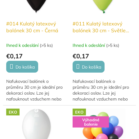
p
r
o
d
#014 Kulatý latexový
#011 Kulatý latexový
u
balónek 30 cm - Černá
balónek 30 cm - Světle
k
zelená
t
Ihned k odeslání
(
>5 ks
)
Ihned k odeslání
(
>5 ks
)
o
€0,17
€0,17
v
Do košíka
Do košíka
Nafukovací balónek o
Nafukovací balónek o
průměru 30 cm je ideální pro
průměru 30 cm je ideální pro
dekoraci oslav. Lze jej
dekoraci oslav. Lze jej
nafouknout vzduchem nebo
nafouknout vzduchem nebo
héliem, přičemž s héliem se
héliem, přičemž s héliem se
vznáší 8–10 hodin. Pro delší
vznáší 10–12 hodin. Balónky
EKO
EKO
vznášení (10–12...
jsou vyrobeny z...
Výhodné
balenie