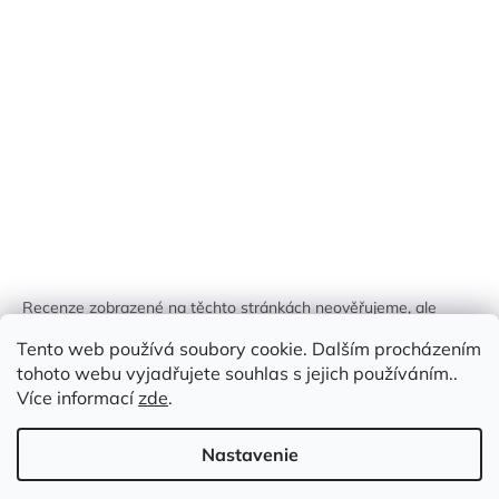
Recenze zobrazené na těchto stránkách neověřujeme, ale
kontrolujeme a odstraňujeme podvodný obsah, pokud je
Tento web používá soubory cookie. Dalším procházením
identifikován.
tohoto webu vyjadřujete souhlas s jejich používáním..
Více informací
zde
.
Nastavenie
Vytvoril Shoptet