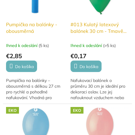
Pumpička na balónky -
#013 Kulatý latexový
obousměrná
balónek 30 cm - Tmavě
zelená
Ihned k odeslání
(
5 ks
)
Ihned k odeslání
(
>5 ks
)
€2,85
€0,17
Do košíka
Do košíka
Pumpička na balónky –
Nafukovací balónek o
obousměrná s délkou 27 cm
průměru 30 cm je ideální pro
pro rychlé a pohodlné
dekoraci oslav. Lze jej
nafukování. Vhodná pro
nafouknout vzduchem nebo
dekoratéry, animátory i
héliem, přičemž s héliem se
domácí použití.
vznáší 10–12 hodin. Balónky
EKO
EKO
jsou vyrobeny z...