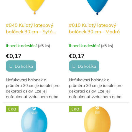
#040 Kulatý latexový
#010 Kulatý latexový
balónek 30 cm - Sytá
balónek 30 cm - Modrá
žlutá
Ihned k odeslání
(
>5 ks
)
Ihned k odeslání
(
>5 ks
)
€0,17
€0,17
Do košíka
Do košíka
Nafukovací balónek o
Nafukovací balónek o
průměru 30 cm je ideální pro
průměru 30 cm je ideální pro
dekoraci oslav. Lze jej
dekoraci oslav. Lze jej
nafouknout vzduchem nebo
nafouknout vzduchem nebo
héliem, přičemž s héliem se
héliem, přičemž s héliem se
vznáší 10–12 hodin. Balónky
vznáší 10–12 hodin. Balónky
EKO
EKO
jsou vyrobeny z...
jsou vyrobeny z...