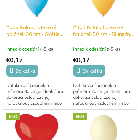
#009 Kulatý latexový
#003 Kulatý latexový
balónek 30 cm - Světle
balónek 30 cm - Slunečná
modrá
žlutá
Ihned k odeslání
(
>5 ks
)
Ihned k odeslání
(
>5 ks
)
€0,17
€0,17
Do košíka
Do košíka
Nafukovací balónek o
Nafukovací balónek o
průměru 30 cm je ideální pro
průměru 30 cm je ideální pro
dekoraci oslav. Lze jej
dekoraci oslav. Lze jej
nafouknout vzduchem nebo
nafouknout vzduchem nebo
héliem, přičemž s héliem se
héliem, přičemž s héliem se
vznáší 10–12 hodin. Balónky
vznáší 10–12 hodin. Balónky
EKO
EKO
jsou vyrobeny z...
jsou vyrobeny z...