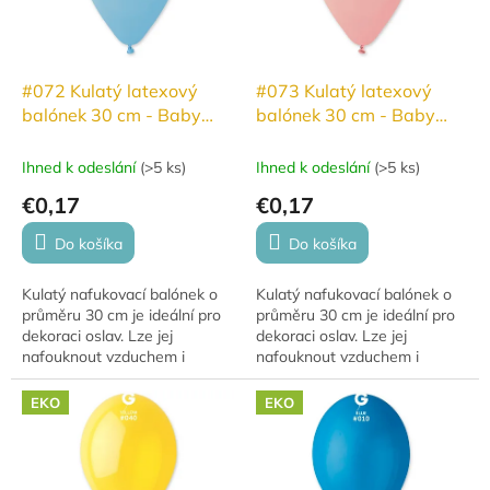
#072 Kulatý latexový
#073 Kulatý latexový
balónek 30 cm - Baby
balónek 30 cm - Baby
modrá
růžová
Ihned k odeslání
(
>5 ks
)
Ihned k odeslání
(
>5 ks
)
€0,17
€0,17
Do košíka
Do košíka
Kulatý nafukovací balónek o
Kulatý nafukovací balónek o
průměru 30 cm je ideální pro
průměru 30 cm je ideální pro
dekoraci oslav. Lze jej
dekoraci oslav. Lze jej
nafouknout vzduchem i
nafouknout vzduchem i
héliem. Pro nafouknutí
héliem. Pro nafouknutí
vzduchem se často využívá v
vzduchem se často využívá v
EKO
EKO
dekoracích. Při použití...
dekoracích. Při použití...