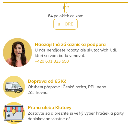
S
1
3
t
O
r
84
položiek celkom
v
á
l
HORE
n
á
k
o
d
v
a
Naozajstná zákaznícka podpora
a
c
n
U nás nenájdete roboty, ale skutočných ľudí,
i
i
ktorí sa vám budú venovať.
e
e
+420 601 323 550
p
r
v
k
Doprava od 65 Kč
y
Oblíbení přepravci Česká pošta, PPL nebo
v
Zásilkovna.
ý
p
i
Praha alebo Klatovy
s
Zastavte sa a prezrite si veľký výber hračiek a párty
u
doplnkov na vlastné oči.