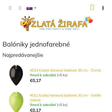
Prejsť
NÁKU
na
obsah
KOŠÍK
Balóniky jednofarebné
Najpredávanejšie
#014 Kulatý latexový balónek 30 cm - Černá
Ihned k odeslání
(
>5 ks
)
€0,17
#011 Kulatý latexový balónek 30 cm - Světle
zelená
Ihned k odeslání
(
>5 ks
)
€0,17