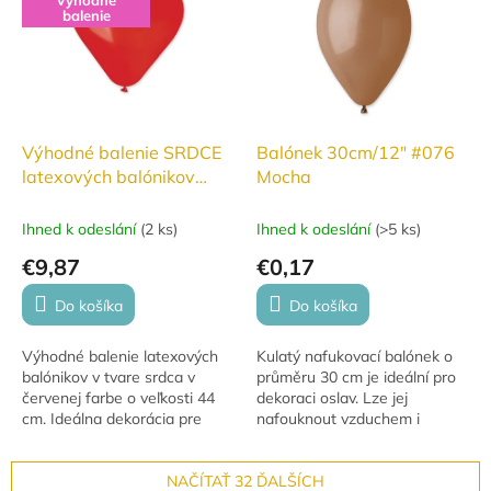
balenie
Výhodné balenie SRDCE
Balónek 30cm/12" #076
latexových balónikov
Mocha
44cm červených 25ks
#045
Ihned k odeslání
(
2 ks
)
Ihned k odeslání
(
>5 ks
)
€9,87
€0,17
Do košíka
Do košíka
Výhodné balenie latexových
Kulatý nafukovací balónek o
balónikov v tvare srdca v
průměru 30 cm je ideální pro
červenej farbe o veľkosti 44
dekoraci oslav. Lze jej
cm. Ideálna dekorácia pre
nafouknout vzduchem i
Valentín, svadby a romantické
héliem. Pro nafouknutí
oslavy. Vhodné na nafúknutie
vzduchem se často využívá v
vzduchom...
NAČÍTAŤ 32 ĎALŠÍCH
dekoracích. Při...