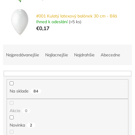
#001 Kulatý latexový balónek 30 cm - Bílá
Ihned k odeslání
(
>5 ks
)
€0,17
R
a
Najpredávanejšie
Najlacnejšie
Najdrahšie
Abecedne
d
e
n
i
e
Na sklade
84
p
r
o
Akcia
0
d
u
Novinka
2
k
t