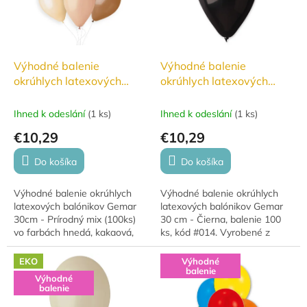
Výhodné balenie
Výhodné balenie
okrúhlych latexových
okrúhlych latexových
30cm Prírodný mix farieb
balónikov 30cm Čierna
100ks
100ks #014
Ihned k odeslání
(
1 ks
)
Ihned k odeslání
(
1 ks
)
€10,29
€10,29
Do košíka
Do košíka
Výhodné balenie okrúhlych
Výhodné balenie okrúhlych
latexových balónikov Gemar
latexových balónikov Gemar
30cm - Prírodný mix (100ks)
30 cm - Čierna, balenie 100
vo farbách hnedá, kakaová,
ks, kód #014. Vyrobené z
béžová a zelená. Biologicky
prírodného latexu, vhodné na
rozložiteľné, vhodné na oslavy,
oslavy, párty a dekorácie,
EKO
Výhodné
dekorácie...
možno nafukovať...
balenie
Výhodné
balenie