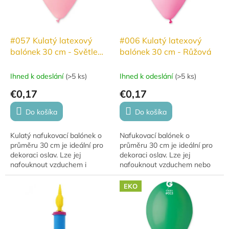
#057 Kulatý latexový
#006 Kulatý latexový
balónek 30 cm - Světle
balónek 30 cm - Růžová
růžová
Ihned k odeslání
(
>5 ks
)
Ihned k odeslání
(
>5 ks
)
€0,17
€0,17
Do košíka
Do košíka
Kulatý nafukovací balónek o
Nafukovací balónek o
průměru 30 cm je ideální pro
průměru 30 cm je ideální pro
dekoraci oslav. Lze jej
dekoraci oslav. Lze jej
nafouknout vzduchem i
nafouknout vzduchem nebo
héliem. Pro nafouknutí
héliem, přičemž s héliem se
vzduchem se často využívá v
vznáší 10–12 hodin. Balónky
EKO
dekoracích. Při použití...
jsou vyrobeny z...