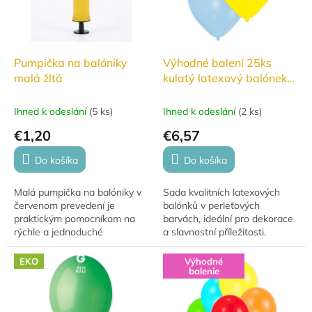
Pumpička na balóniky
Výhodné balení 25ks
malá žltá
kulatý latexový balónek
27,5cm - Pearl mix
Ihned k odeslání
(
5 ks
)
Ihned k odeslání
(
2 ks
)
€1,20
€6,57
Do košíka
Do košíka
Malá pumpička na balóniky v
Sada kvalitních latexových
červenom prevedení je
balónků v perleťových
praktickým pomocníkom na
barvách, ideální pro dekorace
rýchle a jednoduché
a slavnostní příležitosti.
nafukovanie balónikov na
oslavy, párty aj detské
EKO
Výhodné
narodeniny.
balenie