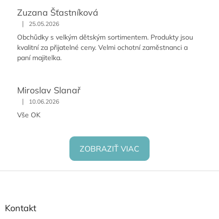
Zuzana Šťastníková
|
25.05.2026
Obchůdky s velkým dětským sortimentem. Produkty jsou
kvalitní za přijatelné ceny. Velmi ochotní zaměstnanci a
paní majitelka.
Miroslav Slanař
|
10.06.2026
Vše OK
ZOBRAZIŤ VIAC
Z
á
p
ä
Kontakt
t