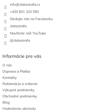
i
info
@
zlatazirafa.cz
e
+420 601 323 550
Sledujte nás na Facebooku
zlatazirafa
Navštivte náš YouTube
@zlatazirafa
Informácie pre vás
O nás
Doprava a Platba
Kontakty
Reklamácia a vrátenie
Výkupné podmienky
Obchodné podmienky
Blog
Hodnotenie obchodu