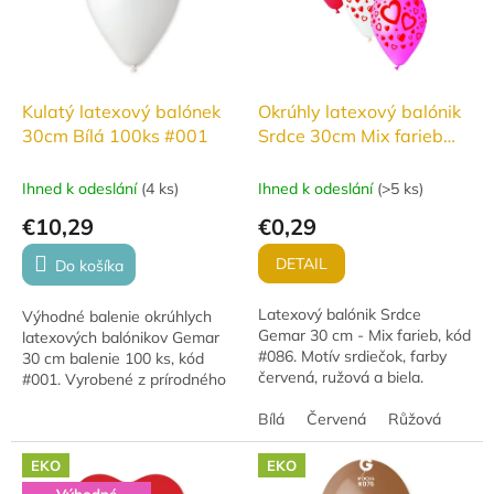
Kulatý latexový balónek
Okrúhly latexový balónik
30cm Bílá 100ks #001
Srdce 30cm Mix farieb
#086
Ihned k odeslání
(
4 ks
)
Ihned k odeslání
(
>5 ks
)
€10,29
€0,29
DETAIL
Do košíka
Latexový balónik Srdce
Výhodné balenie okrúhlych
Gemar 30 cm - Mix farieb, kód
latexových balónikov Gemar
#086. Motív srdiečok, farby
30 cm balenie 100 ks, kód
červená, ružová a biela.
#001. Vyrobené z prírodného
Vyrobené z prírodného latexu,
latexu, vhodné na oslavy,
vhodné na nafukovanie
Bílá
Červená
Růžová
párty a dekorácie, možno
vzduchom aj héliom....
nafukovať vzduchom...
EKO
EKO
Výhodné