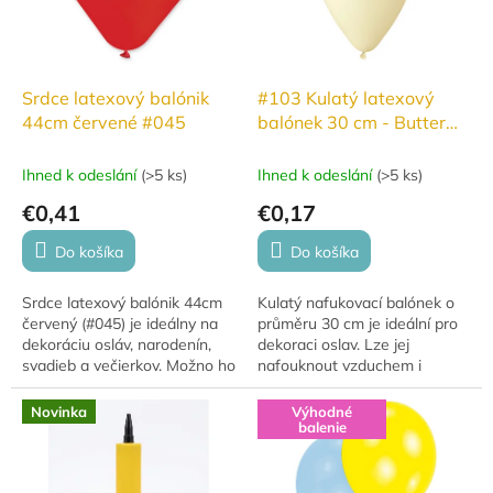
Srdce latexový balónik
#103 Kulatý latexový
44cm červené #045
balónek 30 cm - Butter
(Jemná máslová)
Ihned k odeslání
(
>5 ks
)
Ihned k odeslání
(
>5 ks
)
€0,41
€0,17
Do košíka
Do košíka
Srdce latexový balónik 44cm
Kulatý nafukovací balónek o
červený (#045) je ideálny na
průměru 30 cm je ideální pro
dekoráciu osláv, narodenín,
dekoraci oslav. Lze jej
svadieb a večierkov. Možno ho
nafouknout vzduchem i
nafúknuť vzduchom aj héliom.
héliem. Pro nafouknutí
Vyrobený z prírodného
vzduchem se často využívá v
Novinka
Výhodné
kaučuku,...
dekoracích. Při použití...
balenie