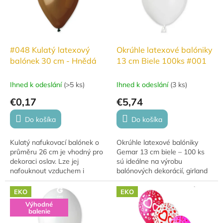
#048 Kulatý latexový
Okrúhle latexové balóniky
balónek 30 cm - Hnědá
13 cm Biele 100ks #001
Ihned k odeslání
(
>5 ks
)
Ihned k odeslání
(
3 ks
)
€0,17
€5,74
Do košíka
Do košíka
Kulatý nafukovací balónek o
Okrúhle latexové balóniky
průměru 26 cm je vhodný pro
Gemar 13 cm biele – 100 ks
dekoraci oslav. Lze jej
sú ideálne na výrobu
nafouknout vzduchem i
balónových dekorácií, girland
héliem, přičemž doba
a ďalších kreatívnych
vznášení s héliem je 8–10
aranžmánov. Vďaka veľkosti
EKO
EKO
hodin. Pro delší létání...
13 cm sú určené iba na...
Výhodné
balenie