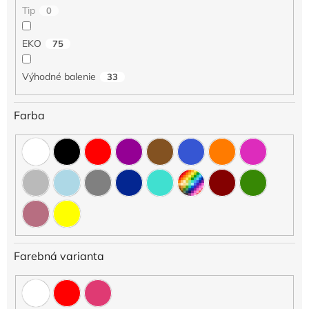
o
Tip
0
v
EKO
75
Výhodné balenie
33
Farba
Farebná varianta