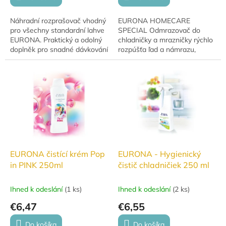
Náhradní rozprašovač vhodný
EURONA HOMECARE
pro všechny standardní lahve
SPECIAL Odmrazovač do
EURONA. Praktický a odolný
chladničky a mrazničky rýchlo
doplněk pro snadné dávkování
rozpúšťa ľad a námrazu,
čisticích prostředků.
uľahčuje odmrazovanie a
zároveň pomáha dezinfikovať
vnútorný priestor chladničky
aj...
EURONA čistící krém Pop
EURONA - Hygienický
in PINK 250ml
čistič chladničiek 250 ml
Ihned k odeslání
(
1 ks
)
Ihned k odeslání
(
2 ks
)
€6,47
€6,55
Do košíka
Do košíka