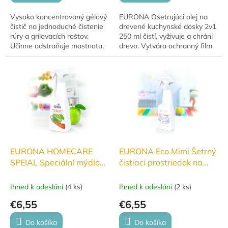
Vysoko koncentrovaný gélový
EURONA Ošetrujúci olej na
čistič na jednoduché čistenie
drevené kuchynské dosky 2v1
rúry a grilovacích roštov.
250 ml čistí, vyživuje a chráni
Účinne odstraňuje mastnotu,
drevo. Vytvára ochranný film
pripáleniny a pripečené zvyšky
proti vlhkosti, zvýrazňuje
jedla. Jednoduchá aplikácia
kresbu dreva a pomáha
bez...
predchádzať...
EURONA HOMECARE
EURONA Eco Mimi Šetrný
SPEIAL Speciální mýdlo
čistiaci prostriedok na
na ovoce a zeleninu
hračky a povrchy 250 ml
500ml
Ihned k odeslání
(
4 ks
)
Ihned k odeslání
(
2 ks
)
€6,55
€6,55
Do košíka
Do košíka