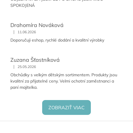
SPOKOJENÁ
Drahomíra Nováková
|
11.06.2026
Doporučuji eshop, rychlé dodání a kvalitní výrobky
Zuzana Šťastníková
|
25.05.2026
Obchůdky s velkým dětským sortimentem. Produkty jsou
kvalitní za přijatelné ceny. Velmi ochotní zaměstnanci a
paní majitelka.
ZOBRAZIŤ VIAC
Z
á