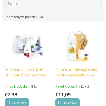
o
Tip
0
v
Zobrazených položiek:
14
V
ý
p
i
s
p
r
o
d
EURONA HOMECARE
EURONA Ošetrujúci olej
u
SPECIAL Čistič na trouby
na drevené kuchynské
k
a grily 250ml
dosky 2v1 250ml
t
Ihned k odeslání
(
2 ks
)
Ihned k odeslání
(
1 ks
)
o
€7,38
€11,09
v
Do košíka
Do košíka