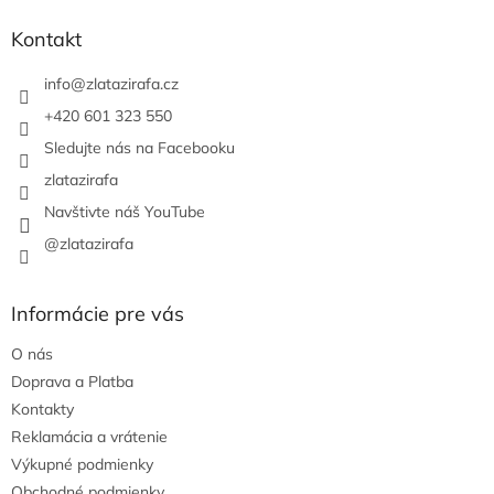
p
ä
Kontakt
t
i
info
@
zlatazirafa.cz
e
+420 601 323 550
Sledujte nás na Facebooku
zlatazirafa
Navštivte náš YouTube
@zlatazirafa
Informácie pre vás
O nás
Doprava a Platba
Kontakty
Reklamácia a vrátenie
Výkupné podmienky
Obchodné podmienky