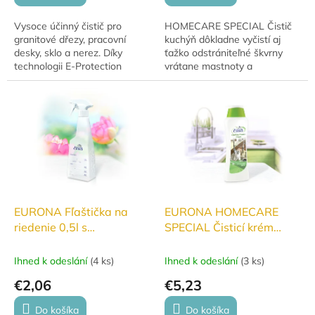
Vysoce účinný čistič pro
HOMECARE SPECIAL Čistič
granitové dřezy, pracovní
kuchýň dôkladne vyčistí aj
desky, sklo a nerez. Díky
ťažko odstrániteľné škvrny
technologii E-Protection
vrátane mastnoty a
vytváří ochrannou vrstvu,
pripálených jedál.
která zamezuje opětovnému
znečištění.
EURONA Fľaštička na
EURONA HOMECARE
riedenie 0,5l s
SPECIAL Čisticí krém
rozprašovačom
250ml
Ihned k odeslání
(
4 ks
)
Ihned k odeslání
(
3 ks
)
€2,06
€5,23
Do košíka
Do košíka