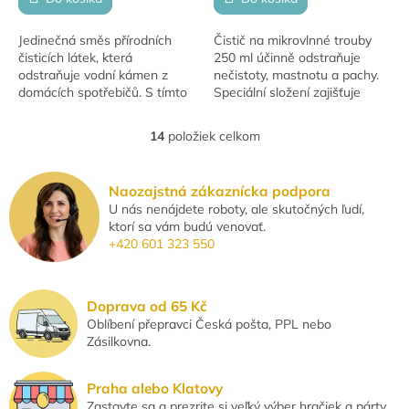
Jedinečná směs přírodních
Čistič na mikrovlnné trouby
čisticích látek, která
250 ml účinně odstraňuje
odstraňuje vodní kámen z
nečistoty, mastnotu a pachy.
domácích spotřebičů. S tímto
Speciální složení zajišťuje
prostředkem lze čistit:
šetrné a důkladné čištění bez
rychlovarné konvice (plastové,
poškození povrchu.
14
položiek celkom
O
kovové i...
v
l
Naozajstná zákaznícka podpora
á
U nás nenájdete roboty, ale skutočných ľudí,
d
ktorí sa vám budú venovať.
a
+420 601 323 550
c
i
e
p
Doprava od 65 Kč
r
Oblíbení přepravci Česká pošta, PPL nebo
v
Zásilkovna.
k
y
v
Praha alebo Klatovy
ý
Zastavte sa a prezrite si veľký výber hračiek a párty