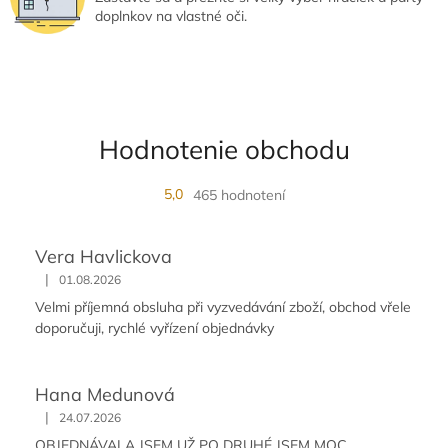
p
doplnkov na vlastné oči.
i
s
u
Hodnotenie obchodu
5,0
465 hodnotení
Vera Havlickova
|
01.08.2026
Velmi příjemná obsluha při vyzvedávání zboží, obchod vřele
doporučuji, rychlé vyřízení objednávky
Hana Medunová
|
24.07.2026
OBJEDNÁVALA JSEM UŽ PO DRUHÉ JSEM MOC