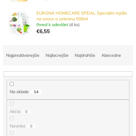
EURONA HOMECARE SPEIAL Speciální mýdlo
na ovoce a zeleninu 500ml
Ihned k odeslání
(
4 ks
)
€6,55
R
a
Najpredávanejšie
Najlacnejšie
Najdrahšie
Abecedne
d
e
n
i
e
Na sklade
14
p
r
o
Akcia
0
d
u
Novinka
0
k
t