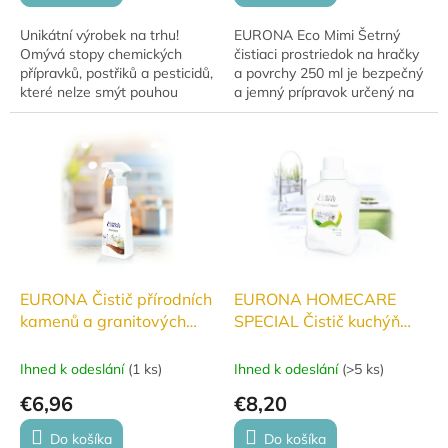
Unikátní výrobek na trhu!
EURONA Eco Mimi Šetrný
Omývá stopy chemických
čistiaci prostriedok na hračky
přípravků, postřiků a pesticidů,
a povrchy 250 ml je bezpečný
které nelze smýt pouhou
a jemný prípravok určený na
vodou.
čistenie detských hračiek a
všetkých povrchov, s ktorými...
EURONA Čistič přírodních
EURONA HOMECARE
kamenů a granitových
SPECIAL Čistič kuchýň
povrchů
500 ml
Ihned k odeslání
(
1 ks
)
Ihned k odeslání
(
>5 ks
)
€6,96
€8,20
Do košíka
Do košíka