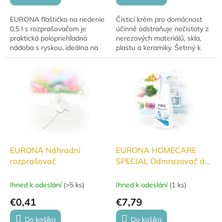
EURONA fľaštička na riedenie
Čisticí krém pro domácnost
0,5 l s rozprašovačom je
účinně odstraňuje nečistoty z
praktická polopriehľadná
nerezových materiálů, skla,
nádoba s ryskou, ideálna na
plastu a keramiky. Šetrný k
presné riedenie a aplikáciu
citlivým povrchům, ekologický
čistiacich prostriedkov.
a bezpečný pro celou rodinu
Vhodná na domáce...
i...
EURONA Náhradní
EURONA HOMECARE
rozprašovač
SPECIAL Odmrazovač do
chladničky a mrazničky
Ihned k odeslání
(
>5 ks
)
Ihned k odeslání
(
1 ks
)
€0,41
€7,79
Do košíka
Do košíka