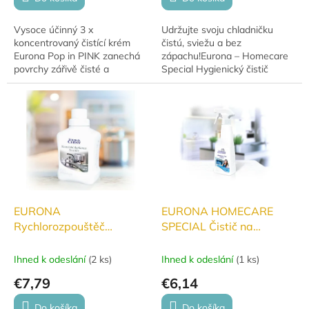
Vysoce účinný 3 x
Udržujte svoju chladničku
koncentrovaný čistící krém
čistú, sviežu a bez
Eurona Pop in PINK zanechá
zápachu!Eurona – Homecare
povrchy zářivě čisté a
Special Hygienický čistič
provoněné letní kosmetickou
chladničiek spoľahlivo
vůní. Šetrně odstraňuje
odstraňuje baktérie, plesne aj
nečistoty bez poškrábání.
nežiaduce pachy, a...
EURONA
EURONA HOMECARE
Rychlorozpouštěč
SPECIAL Čistič na
vodního kamene pro
mikrovlnné trouby 250ml
domácí spotřebiče
Ihned k odeslání
(
2 ks
)
Ihned k odeslání
(
1 ks
)
€7,79
€6,14
Do košíka
Do košíka