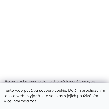
Recenze zobrazené na těchto stránkách neověřujeme, ale
kontrolujeme a odstraňujeme podvodný obsah, pokud je
Tento web používá soubory cookie. Dalším procházením
identifikován.
tohoto webu vyjadřujete souhlas s jejich používáním..
Více informací
zde
.