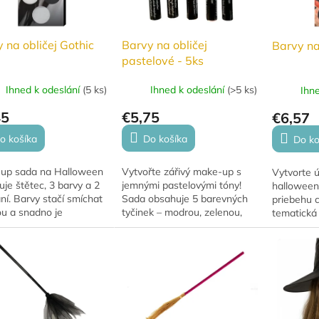
 na obličej Gothic
Barvy na obličej
Barvy na
pastelové - 5ks
Ihned k odeslání
(
5 ks
)
Ihned k odeslání
(
>5 ks
)
Ihn
45
€5,75
€6,57
o košíka
Do košíka
Do ko
up sada na Halloween
Vytvořte zářivý make-up s
Vytvorte 
je štětec, 3 barvy a 2
jemnými pastelovými tóny!
halloween
ní. Barvy stačí smíchat
Sada obsahuje 5 barevných
priebehu c
ou a snadno je
tyčinek – modrou, zelenou,
tematická
níte.
oranžovou, žlutou a růžovou.
obsahuje v
„cukrových
(bielu, čie
ružovú) a..