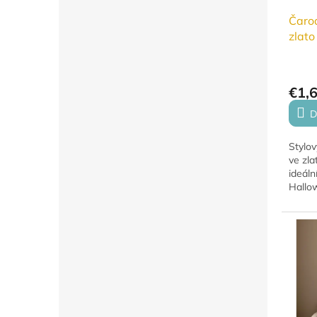
Čarod
zlato
€1,
D
Stylov
ve zla
ideál
Hallo
temati
průhle
potisk