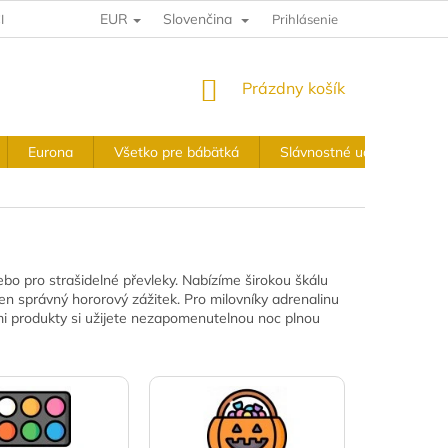
EUR
Slovenčina
IA A VRÁTENIE
VÝKUPNÉ PODMIENKY
Prihlásenie
OBCHODNÉ PODMIE
NÁKUPNÝ
Prázdny košík
KOŠÍK
Eurona
Všetko pre bábätká
Slávnostné udalosti
bo pro strašidelné převleky. Nabízíme širokou škálu
ten správný hororový zážitek. Pro milovníky adrenalinu
šimi produkty si užijete nezapomenutelnou noc plnou