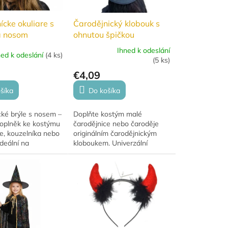
ícke okuliare s
Čarodějnický klobouk s
a nosom
ohnutou špičkou
Ihned k odeslání
ned k odeslání
(
4 ks
)
Priemerné
(
5 ks
)
hodnotenie
€4,09
produktu
je
šíka
Do košíka
5,0
z
cké brýle s nosem –
Doplňte kostým malé
5
oplněk ke kostýmu
čarodějnice nebo čaroděje
hviezdičiek.
e, kouzelníka nebo
originálním čarodějnickým
Ideální na
kloboukem. Univerzální
 karneval i
velikost, lehký materiál a
párty.
snadné tvarování díky
všitému drátu. Ideální pro...