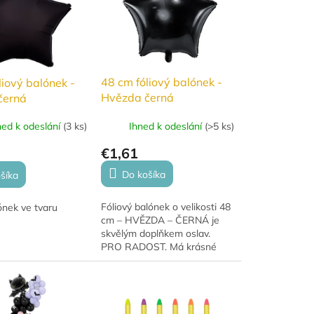
48 cm fóliový balónek -
liový balónek -
Hvězda černá
černá
Ihned k odeslání
(
>5 ks
)
ned k odeslání
(
3 ks
)
€1,61
Do košíka
šíka
Fóliový balónek o velikosti 48
ónek ve tvaru
cm – HVĚZDA – ČERNÁ je
skvělým doplňkem oslav.
PRO RADOST. Má krásné
stálé barvy a hodí se na
narozeniny, výročí i novoroční
dekorace. Tento...