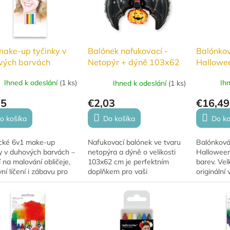
make-up tyčinky v
Balónkov
Balónek nafukovací -
vých barvách
Hallowe
Netopýr + dýně 103x62
cm
Ihned k odeslání
(
1 ks
)
Ih
Ihned k odeslání
(
1 ks
)
75
€16,49
€2,03
o košíka
Do ko
Do košíka
ické 6v1 make-up
Balónková
Nafukovací balónek ve tvaru
y v duhových barvách –
Halloween
netopýra a dýně o velikosti
í na malování obličeje,
barev. Vel
103x62 cm je perfektním
vní líčení i zábavu pro
originální
doplňkem pro vaši
Snadná aplikace a
balónky, f
Halloweenskou výzdobu.
ní!
potřebným
Vytvořte strašidelnou
Ideální na 
atmosféru s tímto stylovým
balónkem!