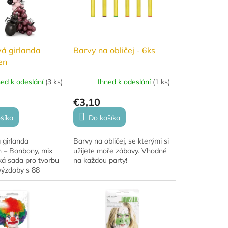
á girlanda
Barvy na obličej - 6ks
en
ned k odeslání
(
3 ks
)
Ihned k odeslání
(
1 ks
)
€3,10
šíka
Do košíka
 girlanda
Barvy na obličej, se kterými si
 – Bonbony, mix
užijete moře zábavy. Vhodné
ká sada pro tvorbu
na každou party!
 výzdoby s 88
óliovými doplňky a
 příslušenstvím.
strašidelnou...