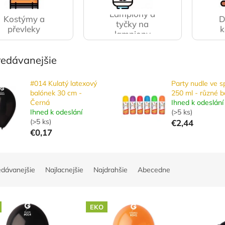
Lampiony a
Kostýmy a
D
tyčky na
převleky
lampiony
redávanejšie
#014 Kulatý latexový
Party nudle ve sp
balónek 30 cm -
250 ml - různé b
Černá
Ihned k odeslání
Ihned k odeslání
(
>5 ks
)
(
>5 ks
)
€2,44
€0,17
edávanejšie
Najlacnejšie
Najdrahšie
Abecedne
EKO