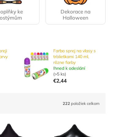
oplňky ke
Dekorace na
kostýmům
Halloween
reji
Farba sprej na vlasy s
arvy
trblietkami 140 ml,
rôzne farby
Ihned k odeslání
(
>5 ks
)
€2,44
222
položiek celkom