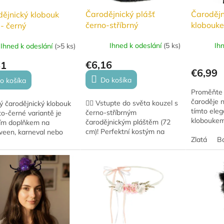
Čarodějnický plášť
Čarodějn
ějnický klobouk
černo-stříbrný
klobouke
 - černý
Ihned k odeslání
(
5 ks
)
Ih
Ihned k odeslání
(
>5 ks
)
€6,16
61
€6,99
Do košíka
o košíka
Proměňte 
čaroděje n
🧙‍♂️ Vstupte do světa kouzel s
ý čarodějnický klobouk
tímto ele
černo-stříbrným
to-černé variantě je
kloboukem!
čarodějnickým pláštěm (72
ním doplňkem na
karnevaly,
cm)! Perfektní kostým na
ween, karneval nebo
tematické 
Zlatá
B
Halloween, karneval i
ckou párty. Vyroben z
délku 70 c
tematické párty. ✨ Vhodné
dné látky se zlatým
pro děti od 3 let.
em, dodá vašemu...