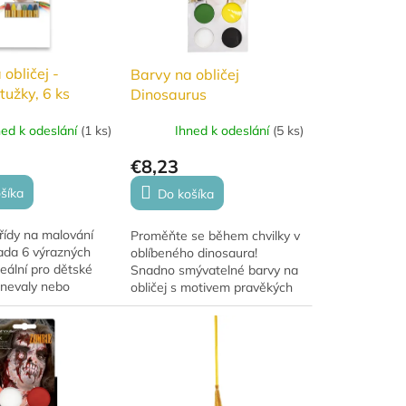
obličej -
Barvy na obličej
tužky, 6 ks
Dinosaurus
ned k odeslání
(
1 ks
)
Ihned k odeslání
(
5 ks
)
€8,23
šíka
Do košíka
řídy na malování
Proměňte se během chvilky v
sada 6 výrazných
oblíbeného dinosaura!
deální pro dětské
Snadno smývatelné barvy na
rnevaly nebo
obličej s motivem pravěkých
hry. Jednoduché
tvorů – ideální na karneval,
snadno smyvatelné.
dětskou oslavu nebo
tematickou párty.