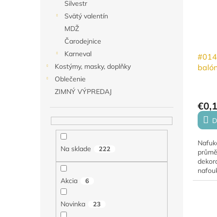
Silvestr
i
p
Svätý valentín
s
r
MDŽ
p
o
r
d
Čarodejnice
o
u
Karneval
#014
d
k
Kostýmy, masky, doplňky
balón
u
t
Oblečenie
k
o
ZIMNÝ VÝPREDAJ
t
v
o
€0,
v
D
Nafuk
Na sklade
222
průměr
dekora
nafou
héliem
Akcia
6
vznáší
vznáše
Novinka
23