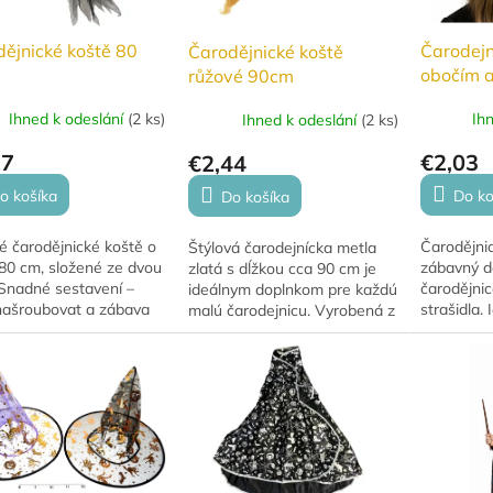
ějnické koště 80
Čarodejn
Čarodějnické koště
obočím 
růžové 90cm
Ihned k odeslání
(
2 ks
)
Ih
Ihned k odeslání
(
2 ks
)
27
€2,03
€2,44
o košíka
Do ko
Do košíka
é čarodějnické koště o
Čarodějni
Štýlová čarodejnícka metla
 80 cm, složené ze dvou
zábavný d
zlatá s dĺžkou cca 90 cm je
 Snadné sestavení –
čarodějnic
ideálnym doplnkom pre každú
 našroubovat a zábava
strašidla. 
malú čarodejnicu. Vyrobená z
ačít!
Halloween,
plastovej tyčky a zdobená
tematické 
metalickou zlatou sieťovinou
s...