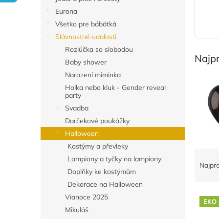
Eurona
Všetko pre bábätká
Slávnostné udalosti
Rozlúčka so slobodou
Najp
Baby shower
Narození miminka
Holka nebo kluk - Gender reveal
party
Svadba
Darčekové poukážky
Halloween
Kostýmy a převleky
R
Lampiony a tyčky na lampiony
a
Najpr
Doplňky ke kostýmům
d
e
Dekorace na Halloween
V
n
Vianoce 2025
EKO
ý
i
Mikuláš
p
e