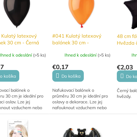
 Kulatý latexový
#041 Kulatý latexový
48 cm fó
ek 30 cm - Černá
balónek 30 cm -
Hvězda 
Oranžová
Ihned k odeslání
(
>5 ks
)
Ihned k odeslání
(
>5 ks
)
Ih
17
€0,17
€2,03
o košíka
Do košíka
Do ko
ovací balónek o
Nafukovací balónek o
Černý bal
u 30 cm je ideální pro
průměru 30 cm je ideální pro
hvězdy.
ci oslav. Lze jej
oslavy a dekorace. Lze jej
knout vzduchem nebo
nafouknout vzduchem nebo
, přičemž s héliem se
héliem, přičemž s héliem se
 8–10 hodin. Pro delší
vznáší 10–12 hodin. Tento
ní (10–12...
rozměr je doporučený...