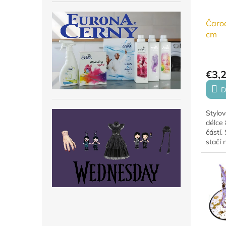
Čarod
cm
€3,
D
Stylov
délce
částí.
stačí
může z