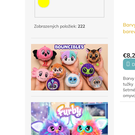
Barvy
Zobrazených položiek:
222
barev
€8,
D
Barvy 
tužky 
šetrn
omyva
jemný