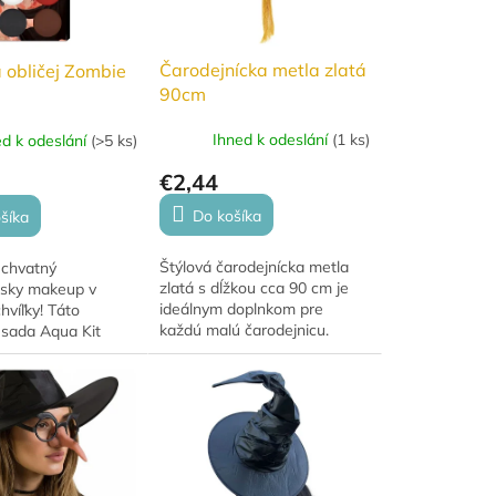
Čarodejnícka metla zlatá
 obličej Zombie
90cm
Ihned k odeslání
(
1 ks
)
ed k odeslání
(
>5 ks
)
€2,44
Do košíka
šíka
Štýlová čarodejnícka metla
úchvatný
zlatá s dĺžkou cca 90 cm je
sky makeup v
ideálnym doplnkom pre
hvíľky! Táto
každú malú čarodejnicu.
 sada Aqua Kit
Vyrobená z plastovej tyčky a
šetko pre štýl
zdobená metalickou zlatou
 lebiek“ – 4 farby
sieťovinou s...
rnu, červenú a
.