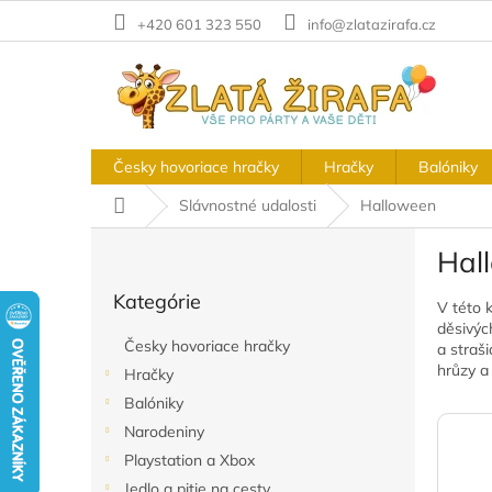
Prejsť
+420 601 323 550
info@zlatazirafa.cz
na
obsah
Česky hovoriace hračky
Hračky
Balóniky
Domov
Slávnostné udalosti
Halloween
B
Hal
o
Preskočiť
č
Kategórie
kategórie
V této 
n
děsivýc
ý
Česky hovoriace hračky
a straš
p
hrůzy a
Hračky
a
Balóniky
n
e
Narodeniny
l
Playstation a Xbox
Jedlo a pitie na cesty