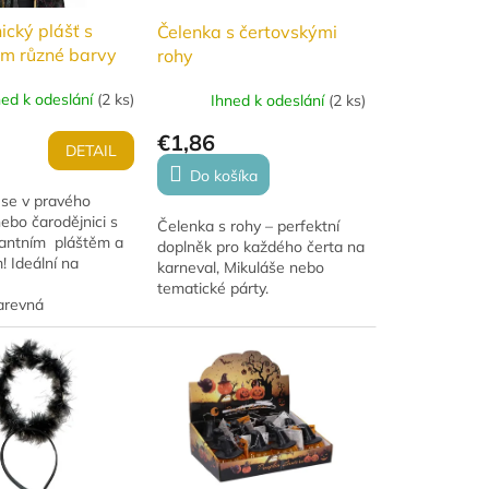
ický plášť s
Čelenka s čertovskými
m různé barvy
rohy
ned k odeslání
(
2 ks
)
Ihned k odeslání
(
2 ks
)
€1,86
DETAIL
Do košíka
se v pravého
ebo čarodějnici s
Čelenka s rohy – perfektní
gantním pláštěm a
doplněk pro každého čerta na
 Ideální na
karneval, Mikuláše nebo
 Halloween či
tematické párty.
oslavy. Plášť má
arevná
m a...