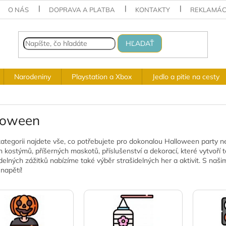
O NÁS
DOPRAVA A PLATBA
KONTAKTY
REKLAMÁC
HĽADAŤ
Narodeniny
Playstation a Xbox
Jedlo a pitie na cesty
loween
kategorii najdete vše, co potřebujete pro dokonalou Halloween party ne
h kostýmů, příšerných maskotů, příslušenství a dekorací, které vytvoří 
idelných zážitků nabízíme také výběr strašidelných her a aktivit. S na
 napětí!