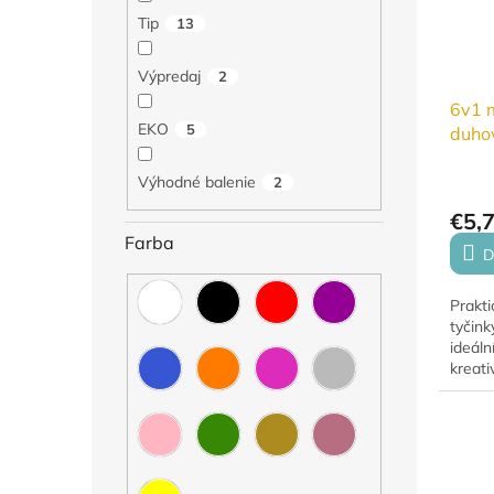
Tip
13
Výpredaj
2
6v1 
EKO
5
duho
Výhodné balenie
2
€5,
Farba
D
Prakt
tyčink
ideáln
kreati
děti. 
smývá