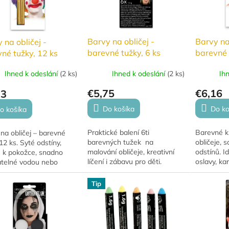
Barvy na obličej -
Barvy na 
 na obličej -
barevné tužky, 6 ks
barevné 
né tužky, 12 ks
Ihned k odeslání
(
2 ks
)
Ih
Ihned k odeslání
(
2 ks
)
€5,75
€6,16
23
Do košíka
Do ko
o košíka
Praktické balení 6ti
Barevné k
na obličej – barevné
barevných tužek na
obličeje, 
12 ks. Syté odstíny,
malování obličeje, kreativní
odstínů. I
é k pokožce, snadno
líčení i zábavu pro děti.
oslavy, ka
telné vodou nebo
Snadná aplikace a smývání!
kreativní 
m mýdlem.
použití a 
Tip