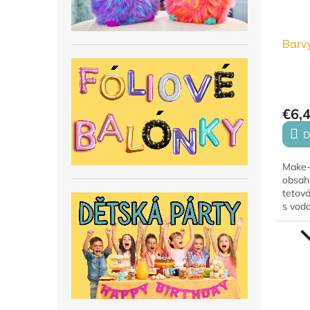
Barvy
€6,
D
Make-
obsahu
tetová
s vod
odstra