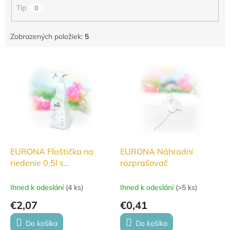
o
Tip
0
v
Zobrazených položiek:
5
V
ý
p
i
s
p
r
o
d
EURONA Fľaštička na
EURONA Náhradní
u
riedenie 0,5l s
rozprašovač
k
rozprašovačom
t
Ihned k odeslání
(
4 ks
)
Ihned k odeslání
(
>5 ks
)
o
€2,07
€0,41
v
Do košíka
Do košíka