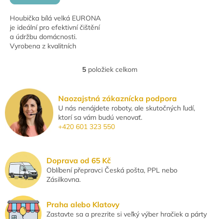
Houbička bílá velká EURONA
je ideální pro efektivní čištění
a údržbu domácnosti.
Vyrobena z kvalitních
materiálů, zajišťuje vynikající
absorpci a dlouhou životnost.
5
položiek celkom
O
Skvělá pro...
v
l
Naozajstná zákaznícka podpora
á
U nás nenájdete roboty, ale skutočných ľudí,
d
ktorí sa vám budú venovať.
a
+420 601 323 550
c
i
e
p
Doprava od 65 Kč
r
Oblíbení přepravci Česká pošta, PPL nebo
v
Zásilkovna.
k
y
v
Praha alebo Klatovy
ý
Zastavte sa a prezrite si veľký výber hračiek a párty