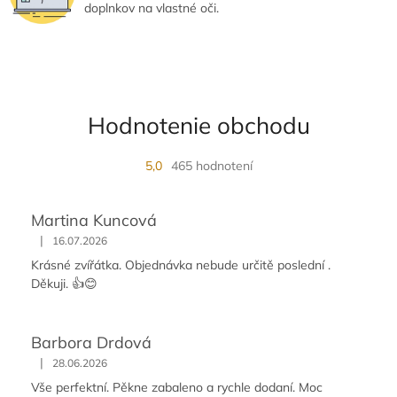
p
doplnkov na vlastné oči.
i
s
u
Hodnotenie obchodu
5,0
465 hodnotení
Martina Kuncová
|
16.07.2026
Krásné zvířátka. Objednávka nebude určitě poslední .
Děkuji. 👍😊
Barbora Drdová
|
28.06.2026
Vše perfektní. Pěkne zabaleno a rychle dodaní. Moc