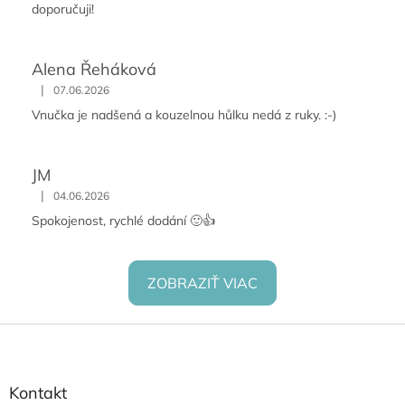
doporučuji!
Alena Řeháková
|
07.06.2026
Vnučka je nadšená a kouzelnou hůlku nedá z ruky. :-)
JM
|
04.06.2026
Spokojenost, rychlé dodání 🙂👍
ZOBRAZIŤ VIAC
Z
á
p
ä
Kontakt