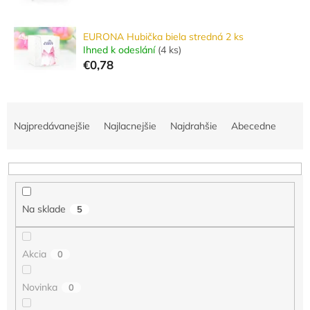
EURONA Hubička biela stredná 2 ks
Ihned k odeslání
(
4 ks
)
€0,78
R
a
Najpredávanejšie
Najlacnejšie
Najdrahšie
Abecedne
d
e
n
i
e
Na sklade
5
p
r
o
Akcia
0
d
u
Novinka
0
k
t