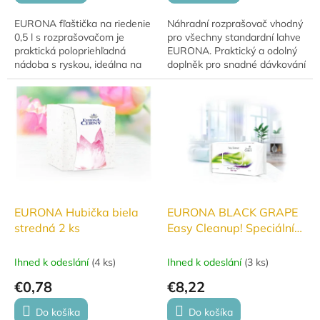
EURONA fľaštička na riedenie
Náhradní rozprašovač vhodný
0,5 l s rozprašovačom je
pro všechny standardní lahve
praktická polopriehľadná
EURONA. Praktický a odolný
nádoba s ryskou, ideálna na
doplněk pro snadné dávkování
presné riedenie a aplikáciu
čisticích prostředků.
čistiacich prostriedkov.
Vhodná na domáce...
EURONA Hubička biela
EURONA BLACK GRAPE
stredná 2 ks
Easy Cleanup! Speciální
vlhčené ubrousky pro
snadný úklid
Ihned k odeslání
(
4 ks
)
Ihned k odeslání
(
3 ks
)
€0,78
€8,22
Do košíka
Do košíka