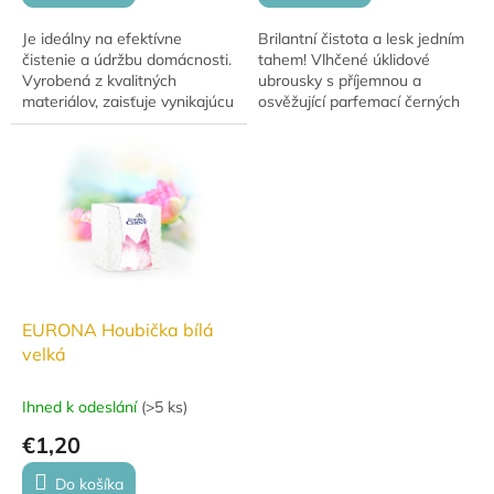
Je ideálny na efektívne
Brilantní čistota a lesk jedním
čistenie a údržbu domácnosti.
tahem! Vlhčené úklidové
Vyrobená z kvalitných
ubrousky s příjemnou a
materiálov, zaisťuje vynikajúcu
osvěžující parfemací černých
absorpciu a dlhú životnosť.
hroznů.
Skvelá na upratovanie kuchýň,
kúpeľní a...
EURONA Houbička bílá
velká
Ihned k odeslání
(
>5 ks
)
€1,20
Do košíka