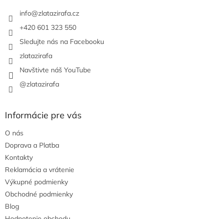
t
i
info
@
zlatazirafa.cz
e
+420 601 323 550
Sledujte nás na Facebooku
zlatazirafa
Navštivte náš YouTube
@zlatazirafa
Informácie pre vás
O nás
Doprava a Platba
Kontakty
Reklamácia a vrátenie
Výkupné podmienky
Obchodné podmienky
Blog
Hodnotenie obchodu