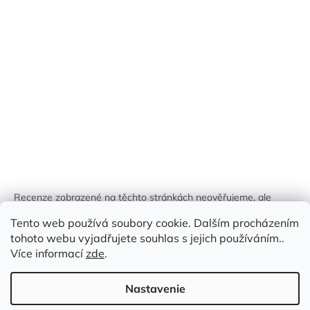
Recenze zobrazené na těchto stránkách neověřujeme, ale
kontrolujeme a odstraňujeme podvodný obsah, pokud je
Tento web používá soubory cookie. Dalším procházením
identifikován.
tohoto webu vyjadřujete souhlas s jejich používáním..
Více informací
zde
.
Nastavenie
Vytvoril Shoptet