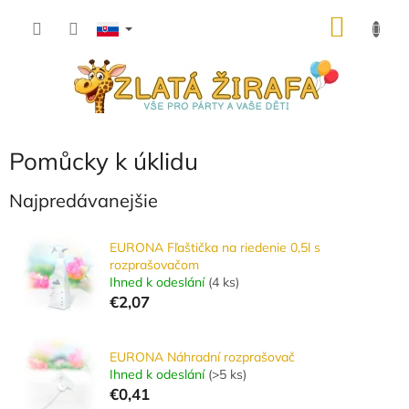
Prejsť
NÁKU
na
obsah
KOŠÍK
Pomůcky k úklidu
Najpredávanejšie
EURONA Fľaštička na riedenie 0,5l s
rozprašovačom
Ihned k odeslání
(
4 ks
)
€2,07
EURONA Náhradní rozprašovač
Ihned k odeslání
(
>5 ks
)
€0,41