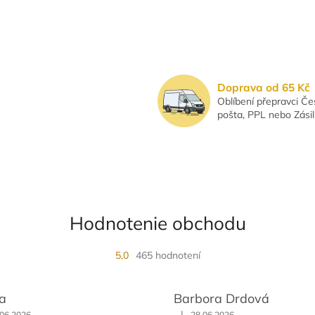
Doprava od 65 Kč
Oblíbení přepravci Č
pošta, PPL nebo Zási
Hodnotenie obchodu
5,0
465 hodnotení
a
Barbora Drdová
|
.06.2026
28.06.2026