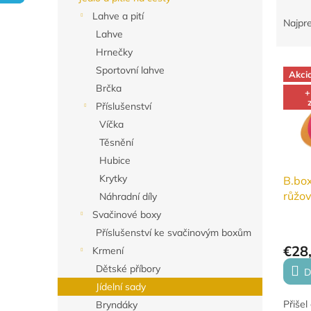
R
Lahve a pití
a
Najpr
Lahve
d
e
Hrnečky
V
n
Sportovní lahve
Akci
ý
i
Brčka
+
p
e
Příslušenství
i
p
Víčka
s
r
p
o
Těsnění
r
d
Hubice
o
u
Krytky
B.box
d
k
růžo
Náhradní díly
u
t
Svačinové boxy
k
o
t
Příslušenství ke svačinovým boxům
v
o
€28
Krmení
v
Dětské příbory
D
Jídelní sady
Přišel
Bryndáky