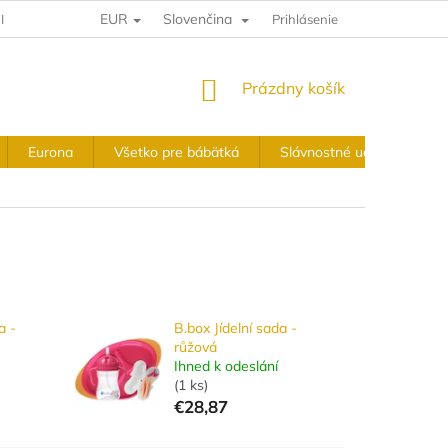
EUR
Slovenčina
IA A VRÁTENIE
VÝKUPNÉ PODMIENKY
Prihlásenie
OBCHODNÉ PODMIE
NÁKUPNÝ
Prázdny košík
KOŠÍK
Eurona
Všetko pre bábätká
Slávnostné udalosti
a -
B.box Jídelní sada -
růžová
Ihned k odeslání
(
1 ks
)
€28,87