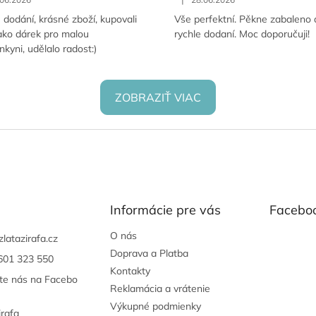
 dodání, krásné zboží, kupovali
Vše perfektní. Pěkne zabaleno 
ako dárek pro malou
rychle dodaní. Moc doporučuji!
nkyni, udělalo radost:)
ZOBRAZIŤ VIAC
Informácie pre vás
Facebo
O nás
zlatazirafa.cz
Doprava a Platba
601 323 550
Kontakty
jte nás na Facebo
Reklamácia a vrátenie
Výkupné podmienky
irafa