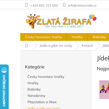
Prejsť
+420 601 323 550
info@zlatazirafa.cz
na
obsah
Česky hovoriace hračky
Hračky
Balóniky
Domov
Jedlo a pitie na cesty
Krmení
Jíde
B
Jíde
o
Preskočiť
č
Kategórie
kategórie
Najp
n
ý
Česky hovoriace hračky
p
Hračky
a
Balóniky
n
e
Narodeniny
l
Playstation a Xbox
Jedlo a pitie na cesty