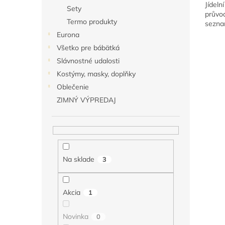
Jídeln
Sety
průvod
Termo produkty
sezna
stolová
Eurona
Všetko pre bábätká
Slávnostné udalosti
Kostýmy, masky, doplňky
Oblečenie
ZIMNÝ VÝPREDAJ
Na sklade
3
Akcia
1
Novinka
0