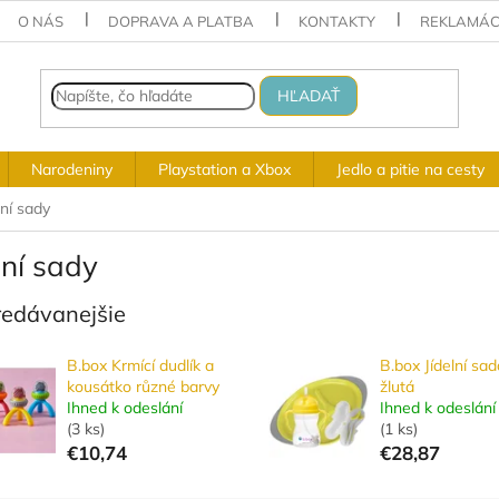
O NÁS
DOPRAVA A PLATBA
KONTAKTY
REKLAMÁC
HĽADAŤ
Narodeniny
Playstation a Xbox
Jedlo a pitie na cesty
lní sady
lní sady
redávanejšie
B.box Krmící dudlík a
B.box Jídelní sad
kousátko různé barvy
žlutá
Ihned k odeslání
Ihned k odeslání
(
3 ks
)
(
1 ks
)
€10,74
€28,87