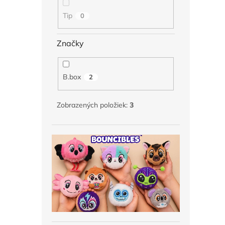
Tip
0
Značky
B.box
2
Zobrazených položiek:
3