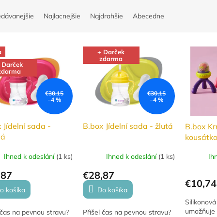
edávanejšie
Najlacnejšie
Najdrahšie
Abecedne
a
+ Darček
zdarma
 Darček
zdarma
€30,15
€30,15
–4 %
–4 %
 Jídelní sada -
B.box Jídelní sada - žlutá
B.box Kr
vá
kousátko
Ihned k odeslání
(
1 ks
)
Ihned k odeslání
(
1 ks
)
Ih
,87
€28,87
€10,74
o košíka
Do košíka
Silikonová
umožňuje 
 čas na pevnou stravu?
Přišel čas na pevnou stravu?