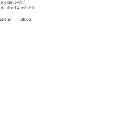
é objevování
tí už od 4 měsíců.
ětským dásním,
 hygienická a ideální
Zelená
Fialová
Růžová