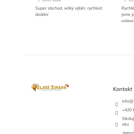
Super obchod, velký výběr, rychlost
Rychlé
dodání
jsme j
oslave
Z
á
p
ä
t
Kontakt
i
e
info
@
+420 
Sledu
oku
zlataz