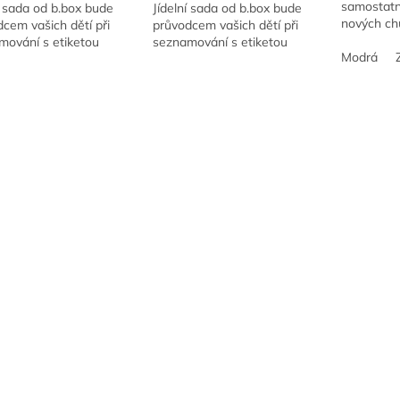
samostatn
í sada od b.box bude
Jídelní sada od b.box bude
nových chu
cem vašich dětí při
průvodcem vašich dětí při
Jemná k d
mování s etiketou
seznamování s etiketou
praktická,
Modrá
ní :-).
stolování :-).
i na cesty!
O
v
l
á
d
a
c
i
e
p
r
v
k
y
v
ý
p
i