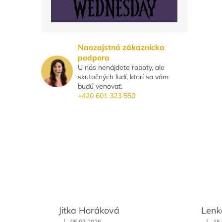
Naozajstná zákaznícka
podpora
U nás nenájdete roboty, ale
skutočných ľudí, ktorí sa vám
budú venovať.
+420 601 323 550
Jitka Horáková
Lenk
|
|
05.07.2026
15