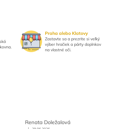
Praha alebo Klatovy
Zastavte sa a prezrite si veľký
eská
výber hračiek a párty doplnkov
lkovna.
na vlastné oči.
Renata Doležalová
|
29.06.2026