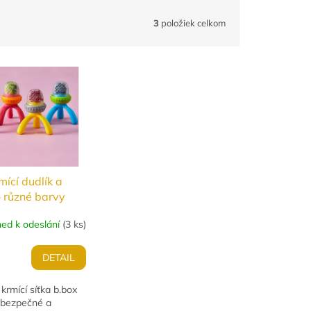
3
položiek celkom
mící dudlík a
 různé barvy
ned k odeslání
(
3 ks
)
DETAIL
 krmící síťka b.box
bezpečné a