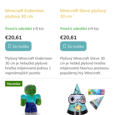
Minecraft Enderman
Minecraft Steve plyšový
plyšový 30 cm
30 cm
Ihned k odeslání
(
>5 ks
)
Ihned k odeslání
(
>5 ks
)
€20,61
€20,61
Do košíka
Do košíka
Plyšový Minecraft Enderman
Plyšový Minecraft Steve 30
30 cm je hebučká plyšová
cm je hebká plyšová hračka
hračka inšpirovaná jednou z
inšpirovaná hlavnou postavou
najznámejších postáv
populárnej hry Minecraft.
populárnej videohry Minecraft.
Steve je ikonická herná
Detailné spracovanie,
postava, ktorú pozná každý
Novinka
charakteristická čierna...
fanúšik tejto...