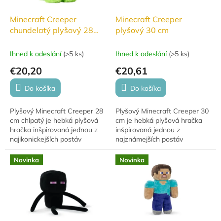
Minecraft Creeper
Minecraft Creeper
chundelatý plyšový 28
plyšový 30 cm
cm
Ihned k odeslání
(
>5 ks
)
Ihned k odeslání
(
>5 ks
)
€20,20
€20,61
Do košíka
Do košíka
Plyšový Minecraft Creeper 28
Plyšový Minecraft Creeper 30
cm chlpatý je hebká plyšová
cm je hebká plyšová hračka
hračka inšpirovaná jednou z
inšpirovaná jednou z
najikonickejších postáv
najznámejších postáv
populárnej videohry Minecraft.
populárnej videohry Minecraft.
Obľúbený Creeper v mäkšom
Vďaka vernému spracovaniu
Novinka
Novinka
„chlpatom“...
charakteristického...