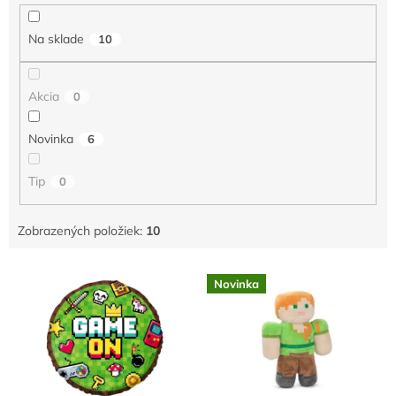
i
e
Na sklade
10
p
r
o
Akcia
0
d
u
Novinka
6
k
t
o
Tip
0
v
Zobrazených položiek:
10
V
Novinka
ý
p
i
s
p
r