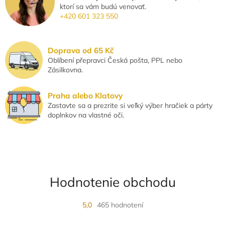
ktorí sa vám budú venovať.
a
+420 601 323 550
c
i
e
p
Doprava od 65 Kč
r
Oblíbení přepravci Česká pošta, PPL nebo
v
Zásilkovna.
k
y
v
Praha alebo Klatovy
ý
Zastavte sa a prezrite si veľký výber hračiek a párty
p
doplnkov na vlastné oči.
i
s
u
Hodnotenie obchodu
5,0
465 hodnotení