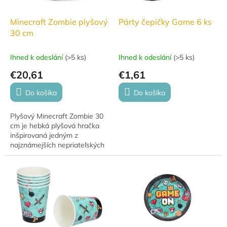
Minecraft Zombie plyšový
Párty čepičky Game 6 ks
30 cm
Ihned k odeslání
(
>5 ks
)
Ihned k odeslání
(
>5 ks
)
€20,61
€1,61
Do košíka
Do košíka
Plyšový Minecraft Zombie 30
cm je hebká plyšová hračka
inšpirovaná jedným z
najznámejších nepriateľských
mobov vo svete Minecraft.
Vďaka vernému spracovaniu
ikonického zeleného...