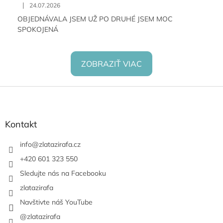
|
24.07.2026
OBJEDNÁVALA JSEM UŽ PO DRUHÉ JSEM MOC
SPOKOJENÁ
ZOBRAZIŤ VIAC
Z
á
p
ä
Kontakt
t
i
info
@
zlatazirafa.cz
e
+420 601 323 550
Sledujte nás na Facebooku
zlatazirafa
Navštivte náš YouTube
@zlatazirafa