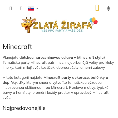
Prejsť
NÁKU
na
obsah
KOŠÍK
Minecraft
Plánujete
dětskou narozeninovou oslavu v Minecraft stylu
?
Tematická party Minecraft patří mezi nejoblíbenější volby pro kluky
i holky, kteří milují svět kostiček, dobrodružství a herní zábavy.
V této kategorii najdete
Minecraft party dekorace, balónky a
doplňky
, díky kterým snadno vytvoříte tematickou výzdobu
inspirovanou oblíbenou hrou Minecraft. Pixelové motivy, typické
barvy a herní styl promění každý prostor v opravdový Minecraft
svět.
Najpredávanejšie