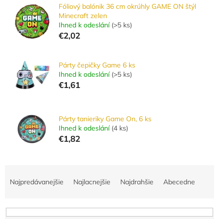
Fóliový balónik 36 cm okrúhly GAME ON štýl
Minecraft zelen
Ihned k odeslání
(
>5 ks
)
€2,02
Párty čepičky Game 6 ks
Ihned k odeslání
(
>5 ks
)
€1,61
Párty tanieriky Game On, 6 ks
Ihned k odeslání
(
4 ks
)
€1,82
R
a
Najpredávanejšie
Najlacnejšie
Najdrahšie
Abecedne
d
e
n