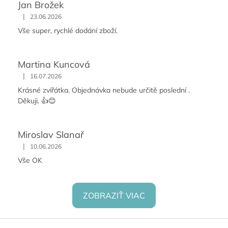
Jan Brožek
|
23.06.2026
Vše super, rychlé dodání zboží.
Martina Kuncová
|
16.07.2026
Krásné zvířátka. Objednávka nebude určitě poslední .
Děkuji. 👍😊
Miroslav Slanař
|
10.06.2026
Vše OK
ZOBRAZIŤ VIAC
Z