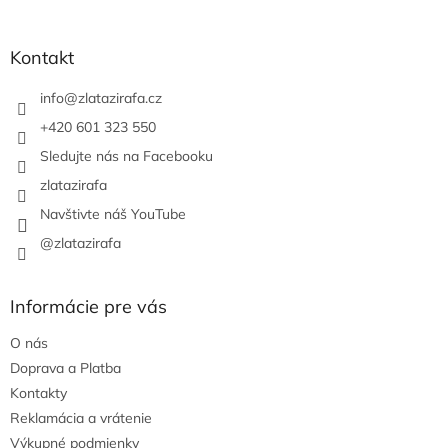
á
p
ä
Kontakt
t
i
info
@
zlatazirafa.cz
e
+420 601 323 550
Sledujte nás na Facebooku
zlatazirafa
Navštivte náš YouTube
@zlatazirafa
Informácie pre vás
O nás
Doprava a Platba
Kontakty
Reklamácia a vrátenie
Výkupné podmienky