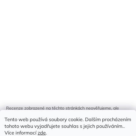
Recenze zobrazené na těchto stránkách neověřujeme, ale
kontrolujeme a odstraňujeme podvodný obsah, pokud je
Tento web používá soubory cookie. Dalším procházením
identifikován.
tohoto webu vyjadřujete souhlas s jejich používáním..
Více informací
zde
.