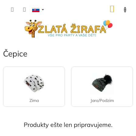
Prejsť
NÁKU
na
obsah
KOŠÍK
Čepice
Zima
Jaro/Podzim
Produkty ešte len pripravujeme.