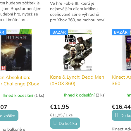
tní hudební zážitek je
Ve hře Fable III, která je
f Jam Rapstar není jen
nejnovějším dílem kritikou
hudební hra, nýbrž se
oceňované série výhradně
o ultimátní hru,
pro Xbox 360, se mohou noví
enou exkluzivně na Hip
i dlouholetí fanoušci vydat na
ároveň hra ti nabízí
epické dobrodružství.Bazar:
ÁR
BAZÁR
BAZÁR
t si...
Použitá hra.
Kane & Lynch: Dead Men
Kinect A
n Absolution:
(XBOX 360)
360
r Challenge (Xbox
 Nové
Ihned k odeslání
(
2 ks
)
Ih
Ihned k odeslání
(
1 ks
)
€11,95
€16,44
,07
Jednotková
€11,95 / 1 ks
Do ko
o košíka
cena:
Do košíka
Kinect Adv
e na balkoně s