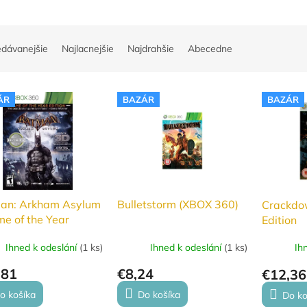
edávanejšie
Najlacnejšie
Najdrahšie
Abecedne
ÁR
BAZÁR
BAZÁR
an: Arkham Asylum
Bulletstorm (XBOX 360)
Crackdo
e of the Year
Edition
on (Xbox 360)
Ihned k odeslání
(
1 ks
)
Ihned k odeslání
(
1 ks
)
Ih
,81
€8,24
€12,36
o košíka
Do košíka
Do ko