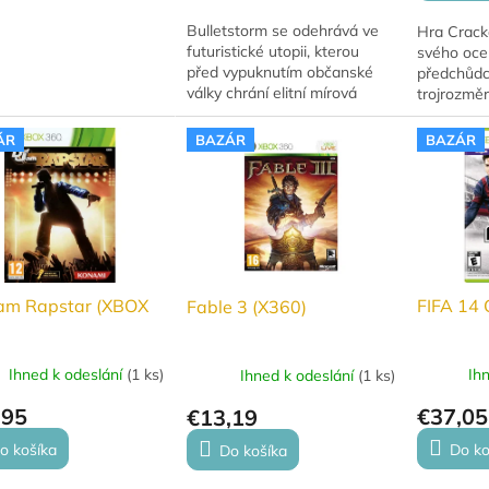
Bulletstorm se odehrává ve
Hra Crack
futuristické utopii, kterou
svého oc
před vypuknutím občanské
předchůdc
války chrání elitní mírová
trojrozměr
jednotka Dead Echo. Zradou
jedinečná 
ve vlastních řadách se však
otevřeném
ÁR
BAZÁR
BAZÁR
dva příslušníci...
pro Xbox 
Použitá hr
Jam Rapstar (XBOX
FIFA 14 
Fable 3 (X360)
Ihned k odeslání
(
1 ks
)
Ih
Ihned k odeslání
(
1 ks
)
,95
€37,05
€13,19
o košíka
Do ko
Do košíka