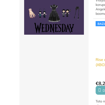
Vítejt
korup
Angele
boomu
Použit
BAZ
Rise 
(XBO
€8,
D
Toto 