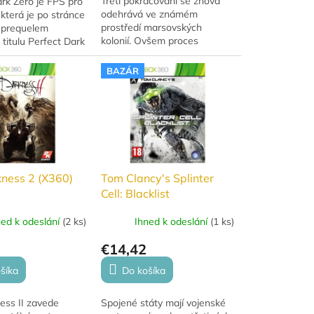
Třetí pokračování se znova
rk Zero je FPS pro
odehrává ve známém
která je po stránce
prostředí marsovských
 prequelem
kolonií. Ovšem proces
 titulu Perfect Dark
teraformace pokročil o
N64.Bazar: Použitá
značný kus kupředu, takže
BAZÁR
vám v opalování nebudou
bránit žádné...
ness 2 (X360)
Tom Clancy's Splinter
Cell: Blacklist
ned k odeslání
(
2 ks
)
Ihned k odeslání
(
1 ks
)
€14,42
šíka
Do košíka
ess II zavede
Spojené státy mají vojenské