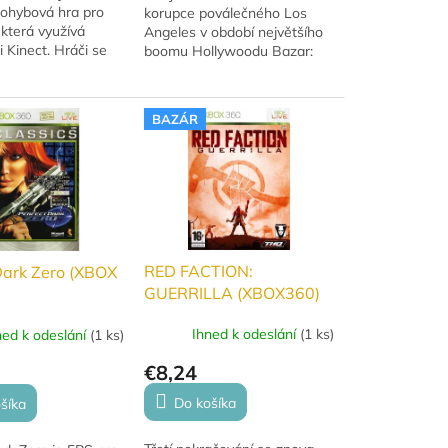
ohybová hra pro
korupce poválečného Los
která využívá
Angeles v období největšího
i Kinect. Hráči se
boomu Hollywoodu Bazar:
o různých
Použitá hra.
ných miniher, kde
slouží jako...
BAZÁR
RED FACTION:
Dark Zero (XBOX
GUERRILLA (XBOX360)
Ihned k odeslání
(
1 ks
)
ned k odeslání
(
1 ks
)
€8,24
Do košíka
šíka