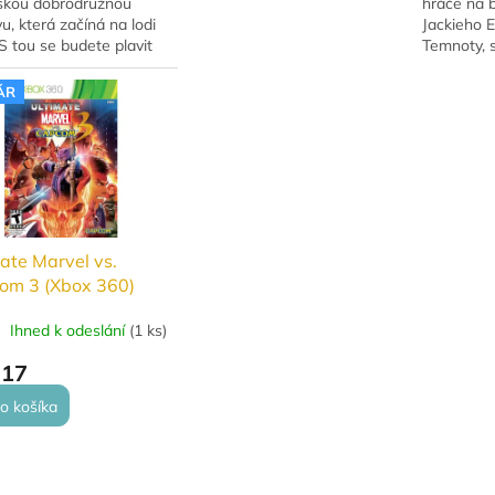
skou dobrodružnou
hráče na b
u, která začíná na lodi
Jackieho E
S tou se budete plavit
Temnoty, s
ohromné oceány a
bezohledn
e objevovat krásu a
destrukce
ÁR
tví ostrovů a...
komikové 
Cow...
ate Marvel vs.
om 3 (Xbox 360)
Ihned k odeslání
(
1 ks
)
,17
o košíka
O
v