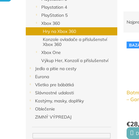
Playstation 4
R
PlayStation 5
a
Najpr
Xbox 360
d
Hry na Xbox 360
e
Konzole ovladače a příslušenství
V
n
Xbox 360
BAZ
ý
i
Xbox One
p
e
Výkup Her, Konzolí a příslušenství
i
p
s
r
Jedlo a pitie na cesty
p
o
Eurona
r
d
Všetko pre bábätká
o
u
Batm
Slávnostné udalosti
d
k
– Gam
Kostýmy, masky, doplňky
u
t
Editi
k
Oblečenie
o
t
v
ZIMNÝ VÝPREDAJ
o
€28
v
D