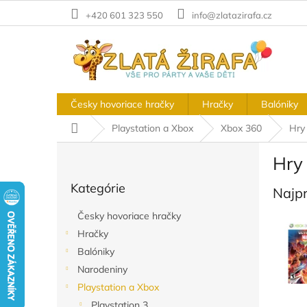
Prejsť
+420 601 323 550
info@zlatazirafa.cz
na
obsah
Česky hovoriace hračky
Hračky
Balóniky
Domov
Playstation a Xbox
Xbox 360
Hry
B
Hry
o
Preskočiť
č
Kategórie
kategórie
Najp
n
ý
Česky hovoriace hračky
p
Hračky
a
Balóniky
n
e
Narodeniny
l
Playstation a Xbox
Playstation 3