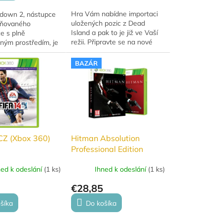
Hra Vám nabídne importaci
down 2, nástupce
uložených pozic z Dead
eňovaného
Island a pak to je již ve Vaší
e s plně
režii. Připravte se na nové
ným prostředím, je
prostředí, vetší agresivitu při
akční hra v
boji zblízka, nové zbraně,
 světě exkluzivně
BAZÁR
nové...
360®. Bazar:
a.
CZ (Xbox 360)
Hitman Absolution
Professional Edition
(XBOX 360)
ned k odeslání
(
1 ks
)
Ihned k odeslání
(
1 ks
)
€28,85
šíka
Do košíka