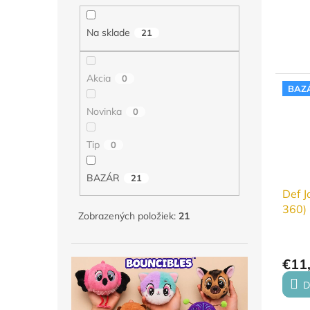
Na sklade
21
Akcia
0
BAZ
Novinka
0
Tip
0
BAZÁR
21
Def 
360)
Zobrazených položiek:
21
€11
D