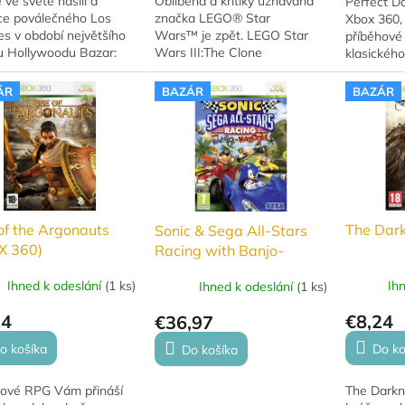
e ve světě násilí a
Oblíbená a kritiky uznávaná
Perfect Da
ce poválečného Los
značka LEGO® Star
Xbox 360, 
s v období největšího
Wars™ je zpět. LEGO Star
příběhové
 Hollywoodu Bazar:
Wars III:The Clone
klasického
á hra.
Wars spojuje epické příběhy
z konzole 
a kultovní postavy ze světa
hra.
ÁR
BAZÁR
BAZÁR
Star Wars a...
of the Argonauts
The Dark
Sonic & Sega All-Stars
X 360)
Racing with Banjo-
Kazooie (Xbox 360)
Ihned k odeslání
(
1 ks
)
Ih
Ihned k odeslání
(
1 ks
)
24
€8,24
€36,97
o košíka
Do ko
Do košíka
nové RPG Vám přináší
The Darkn