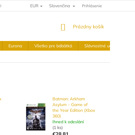
EUR
Slovenčina
IA A VRÁTENIE
VÝKUPNÉ PODMIENKY
Prihlásenie
OBCHODNÉ PODMIE
NÁKUPNÝ
Prázdny košík
KOŠÍK
Eurona
Všetko pre bábätká
Slávnostné udalosti
x
Batman: Arkham
Asylum – Game of
the Year Edition (Xbox
360)
Ihned k odeslání
(
1 ks
)
€28,81