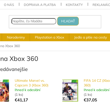
O NÁS
DOPRAVA A PLATBA
KONTAKTY
REKLAMÁC
HĽADAŤ
Narodeniny
Playstation a Xbox
Jedlo a pitie na cesty
 na Xbox 360
 na Xbox 360
redávanejšie
Ultimate Marvel vs.
FIFA 14 CZ (Xbo
Capcom 3 (Xbox 360)
360)
Ihned k odeslání
Ihned k odeslání
(
1 ks
)
(
1 ks
)
€41,17
€37,05