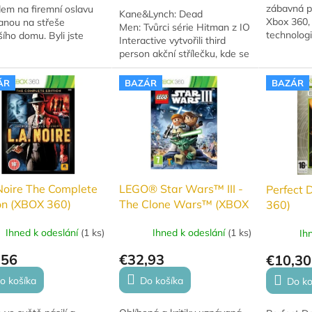
zábavná p
dem na firemní oslavu
Kane&Lynch: Dead
Xbox 360, 
anou na střeše
Men: Tvůrci série Hitman z IO
technologi
šího domu. Byli jste
Interactive vytvořili third
zapojují d
 na likvidaci Richarda
person akční střílečku, kde se
dobrodruž
a mladšího, ředitele
potkáte s pošahaným
jejich těla 
nosti Stallion...
žoldákem a léčeným
ÁR
BAZÁR
BAZÁR
psychopatem. Přes...
Noire The Complete
LEGO® Star Wars™ III -
Perfect 
on (XBOX 360)
The Clone Wars™ (XBOX
360)
360 CLASSICS)
Ihned k odeslání
(
1 ks
)
Ihned k odeslání
(
1 ks
)
Ih
,56
€32,93
€10,30
o košíka
Do košíka
Do ko