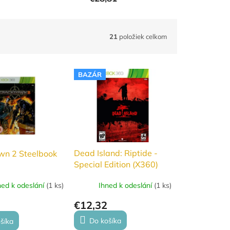
21
položiek celkom
BAZÁR
Dead Island: Riptide -
wn 2 Steelbook
Special Edition (X360)
Ihned k odeslání
(
1 ks
)
ned k odeslání
(
1 ks
)
€12,32
Do košíka
šíka