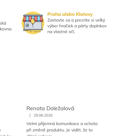
Praha alebo Klatovy
Zastavte sa a prezrite si veľký
eská
výber hračiek a párty doplnkov
lkovna.
na vlastné oči.
Renata Doležalová
|
29.06.2026
Velmi příjemná komunikace a ochota
e
při změně produktu. Je vidět, že to