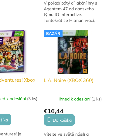
V pořadí pátý díl akční hry s
Agentem 47 od dánského
týmu IO Interactive.
Tentokrát se Hitman vrací,
aby dokázal, že je tím
nejlepším z nejlepších. Byl
BAZÁR
zrazen spolupracovníky....
dventures! Xbox
L.A. Noire (XBOX 360)
ned k odeslání
(
3 ks
)
Ihned k odeslání
(
1 ks
)
€16,44
šíka
Do košíka
entures! je
Vítejte ve světě násilí a