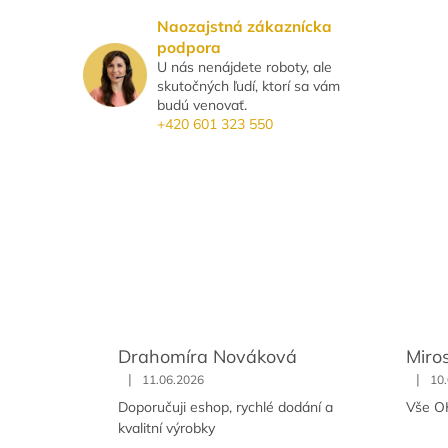
Naozajstná zákaznícka
podpora
U nás nenájdete roboty, ale
skutočných ľudí, ktorí sa vám
budú venovať.
+420 601 323 550
Drahomíra Nováková
Miro
|
|
11.06.2026
10
Doporučuji eshop, rychlé dodání a
Vše O
kvalitní výrobky