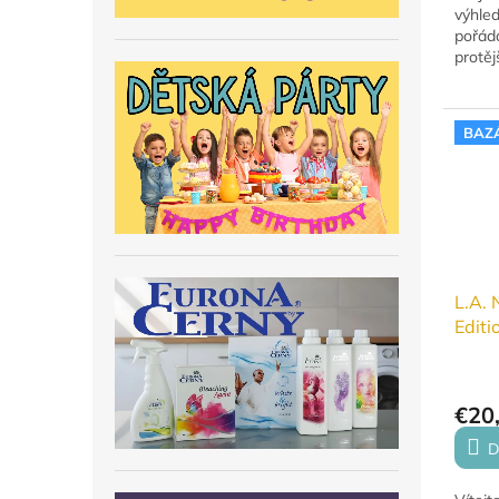
výhle
pořád
protěj
najati
Strong
společ
BAZ
L.A. 
Editi
€20
D