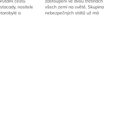
rutální cestu
zastoupení ve dvou třetinách
stacady, nositele
všech zemí na světě. Skupina
tarobylé a
nebezpečných států už má
é síly chaosu a
tohoto faktu plné zuby a
. Na základě
vydala teroristické ultimátum
série vytvořené Top
s názvem...