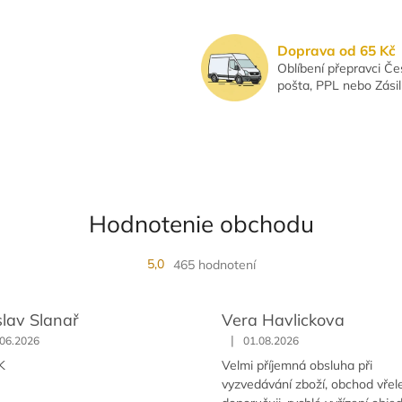
l
á
d
Doprava od 65 Kč
a
Oblíbení přepravci Č
c
pošta, PPL nebo Zási
i
e
p
r
v
k
y
v
Hodnotenie obchodu
ý
p
5,0
465 hodnotení
i
s
u
slav Slanař
Vera Havlickova
|
.06.2026
01.08.2026
K
Velmi příjemná obsluha při
vyzvedávání zboží, obchod vřel