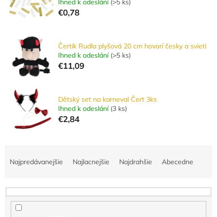
Ihned k odeslání
(
>5 ks
)
€0,78
Čertík Rudla plyšová 20 cm hovorí česky a svieti
Ihned k odeslání
(
>5 ks
)
€11,09
Dětský set na karneval Čert 3ks
Ihned k odeslání
(
3 ks
)
€2,84
R
a
Najpredávanejšie
Najlacnejšie
Najdrahšie
Abecedne
d
e
n
i
e