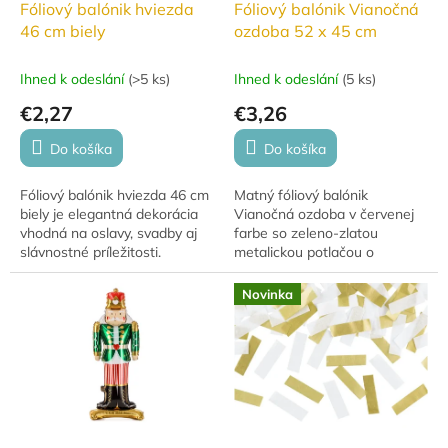
Fóliový balónik hviezda
Fóliový balónik Vianočná
46 cm biely
ozdoba 52 x 45 cm
Ihned k odeslání
(
>5 ks
)
Ihned k odeslání
(
5 ks
)
€2,27
€3,26
Do košíka
Do košíka
Fóliový balónik hviezda 46 cm
Matný fóliový balónik
biely je elegantná dekorácia
Vianočná ozdoba v červenej
vhodná na oslavy, svadby aj
farbe so zeleno-zlatou
slávnostné príležitosti.
metalickou potlačou o
Jednoduchý dizajn v tvare
rozmere 52 × 45 cm. Vhodný
hviezdy krásne doplní
ako vianočné dekorácie, je
Novinka
akúkoľvek výzdobu.
možné plniť vzduchom aj
héliom.