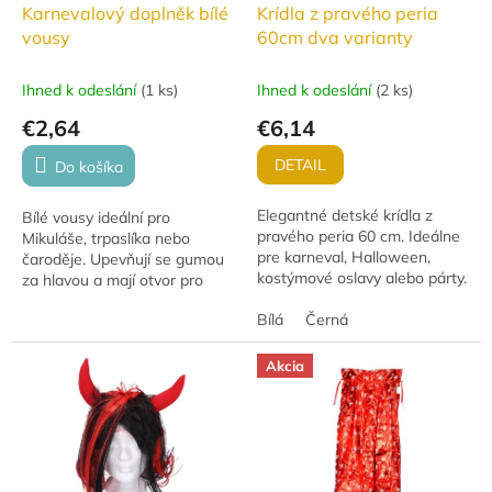
Karnevalový doplněk bílé
Krídla z pravého peria
vousy
60cm dva varianty
Ihned k odeslání
(
1 ks
)
Ihned k odeslání
(
2 ks
)
€2,64
€6,14
DETAIL
Do košíka
Elegantné detské krídla z
Bílé vousy ideální pro
pravého peria 60 cm. Ideálne
Mikuláše, trpaslíka nebo
pre karneval, Halloween,
čaroděje. Upevňují se gumou
kostýmové oslavy alebo párty.
za hlavou a mají otvor pro
Ľahký materiál a pohodlné
ústa. Vhodné pro děti od 6 let.
nosenie.
Bílá
Černá
Akcia