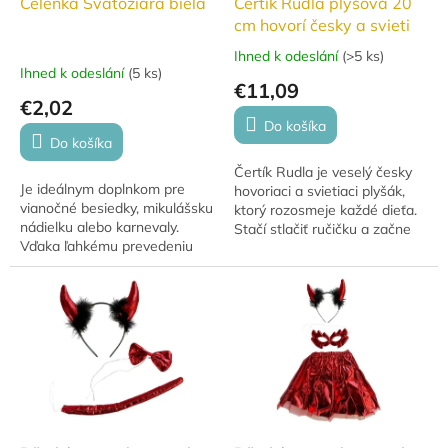
Čelenka Svätožiara biela
Čertík Rudla plyšová 20
cm hovorí česky a svieti
Ihned k odeslání
(
>5 ks
)
Priemerné
Ihned k odeslání
(
5 ks
)
hodnotenie
€11,09
produktu
€2,02
je
Do košíka
5,0
Do košíka
z
Čertík Rudla je veselý česky
5
Je ideálnym doplnkom pre
hovoriaci a svietiaci plyšák,
hviezdičiek.
vianočné besiedky, mikulášsku
ktorý rozosmeje každé dieťa.
nádielku alebo karnevaly.
Stačí stlačiť ručičku a začne
Vďaka ľahkému prevedeniu
hovoriť aj blikať červenými
skvele drží vo vlasoch a dodá
rožkami. Hebký materiál a...
každej malej i veľkej anjelke
ten správny...