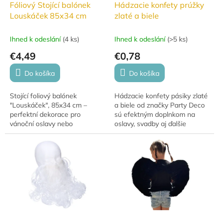
Fóliový Stojící balónek
Hádzacie konfety prúžky
Louskáček 85x34 cm
zlaté a biele
Ihned k odeslání
(
4 ks
)
Ihned k odeslání
(
>5 ks
)
€4,49
€0,78
Do košíka
Do košíka
Stojící foliový balónek
Hádzacie konfety pásiky zlaté
"Louskáček", 85x34 cm –
a biele od značky Party Deco
perfektní dekorace pro
sú efektným doplnkom na
vánoční oslavy nebo
oslavy, svadby aj ďalšie
tematické akce. Stylový
slávnostné príležitosti.
design louskáčka dodá
Papierové konfety v
vašemu interiéru kouzlo
elegantnej kombinácii...
sváteční...