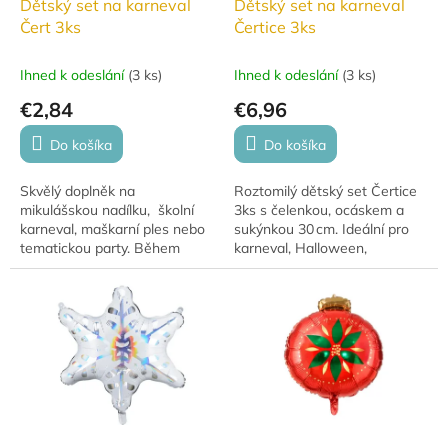
Dětský set na karneval
Dětský set na karneval
Čert 3ks
Čertice 3ks
Ihned k odeslání
(
3 ks
)
Ihned k odeslání
(
3 ks
)
€2,84
€6,96
Do košíka
Do košíka
Skvělý doplněk na
Roztomilý dětský set Čertice
mikulášskou nadílku, školní
3ks s čelenkou, ocáskem a
karneval, maškarní ples nebo
sukýnkou 30 cm. Ideální pro
tematickou party. Během
karneval, Halloween,
chvilky sladíte s černým
maškarní ples nebo tematické
oblečením a zrodí se malý
oslavy. Pohodlný materiál a
nezbeda ....
snadné nošení.