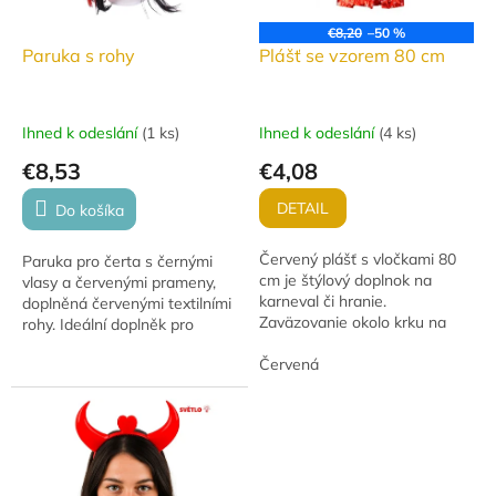
€8,20
–50 %
Paruka s rohy
Plášť se vzorem 80 cm
Ihned k odeslání
(
1 ks
)
Ihned k odeslání
(
4 ks
)
€8,53
€4,08
DETAIL
Do košíka
Červený plášť s vločkami 80
Paruka pro čerta s černými
cm je štýlový doplnok na
vlasy a červenými prameny,
karneval či hranie.
doplněná červenými textilními
Zaväzovanie okolo krku na
rohy. Ideální doplněk pro
šnúrku pre jednoduché
čertovské kostýmy. Vhodné
obliekanie.
Červená
pro děti od 6 let.