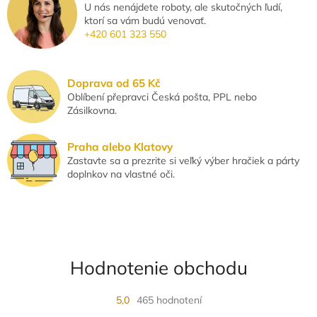
U nás nenájdete roboty, ale skutočných ľudí,
d
ktorí sa vám budú venovať.
a
+420 601 323 550
c
i
e
p
Doprava od 65 Kč
r
Oblíbení přepravci Česká pošta, PPL nebo
v
Zásilkovna.
k
y
v
Praha alebo Klatovy
ý
Zastavte sa a prezrite si veľký výber hračiek a párty
p
doplnkov na vlastné oči.
i
s
u
Hodnotenie obchodu
5,0
465 hodnotení