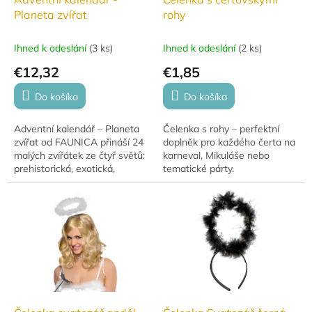
u
Planeta zvířat
rohy
k
t
Ihned k odeslání
(
3 ks
)
Ihned k odeslání
(
2 ks
)
o
€12,32
€1,85
v
Do košíka
Do košíka
Adventní kalendář – Planeta
Čelenka s rohy – perfektní
zvířat od FAUNICA přináší 24
doplněk pro každého čerta na
malých zvířátek ze čtyř světů:
karneval, Mikuláše nebo
prehistorická, exotická,
tematické párty.
mořská a domácí.