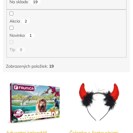
Na sklade
19
p
r
o
Akcia
2
d
u
Novinka
1
k
t
o
Tip
0
v
Zobrazených položiek:
19
V
ý
p
i
s
p
r
o
d
Adventní kalendář -
Čelenka s čertovskými