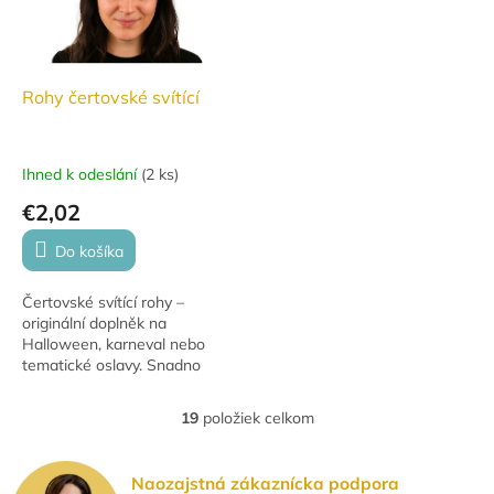
Rohy čertovské svítící
Ihned k odeslání
(
2 ks
)
€2,02
Do košíka
Čertovské svítící rohy –
originální doplněk na
Halloween, karneval nebo
tematické oslavy. Snadno
nasaditelné a bezpečné pro
děti.
19
položiek celkom
O
v
l
Naozajstná zákaznícka podpora
á