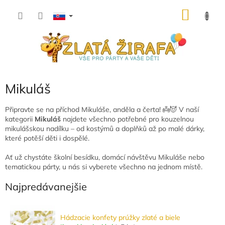
Prejsť
NÁKU
na
obsah
KOŠÍK
Mikuláš
Připravte se na příchod Mikuláše, anděla a čerta! 👼😈 V naší
kategorii
Mikuláš
najdete všechno potřebné pro kouzelnou
mikulášskou nadílku – od kostýmů a doplňků až po malé dárky,
které potěší děti i dospělé.
Ať už chystáte školní besídku, domácí návštěvu Mikuláše nebo
tematickou párty, u nás si vyberete všechno na jednom místě.
Najpredávanejšie
Hádzacie konfety prúžky zlaté a biele