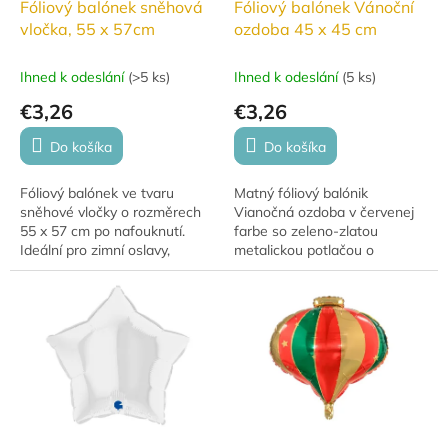
Fóliový balónek sněhová
Fóliový balónek Vánoční
vločka, 55 x 57cm
ozdoba 45 x 45 cm
Ihned k odeslání
(
>5 ks
)
Ihned k odeslání
(
5 ks
)
€3,26
€3,26
Do košíka
Do košíka
Fóliový balónek ve tvaru
Matný fóliový balónik
sněhové vločky o rozměrech
Vianočná ozdoba v červenej
55 x 57 cm po nafouknutí.
farbe so zeleno-zlatou
Ideální pro zimní oslavy,
metalickou potlačou o
narozeniny nebo dekorace na
rozmere 45 × 45 cm. Vhodný
tématické akce. Kompatibilní s
ako vianočné dekorácie, je
heliem i...
možné plniť vzduchom aj
héliom.