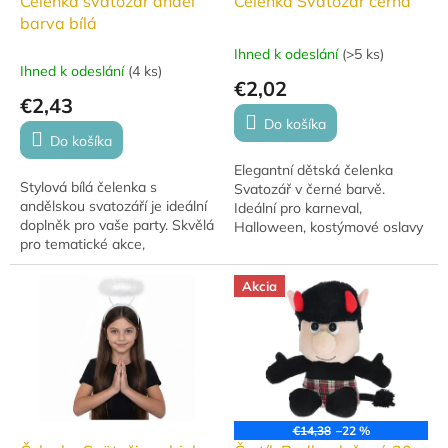
Čelenka svatozář anděl
Čelenka Svatozář černá
barva bílá
Ihned k odeslání
(
>5 ks
)
Priemerné
Ihned k odeslání
(
4 ks
)
hodnotenie
€2,02
produktu
€2,43
je
Do košíka
5,0
Do košíka
z
Elegantní dětská čelenka
5
Stylová bílá čelenka s
Svatozář v černé barvě.
hviezdičiek.
andělskou svatozáří je ideální
Ideální pro karneval,
doplněk pro vaše party. Skvělá
Halloween, kostýmové oslavy
pro tematické akce,
nebo párty. Lehký materiál a
Halloween nebo vánoční
pohodlné nošení.
večírky. Dodá vám kouzelný
Akcia
vzhled a skvělou...
€14,38
–22 %