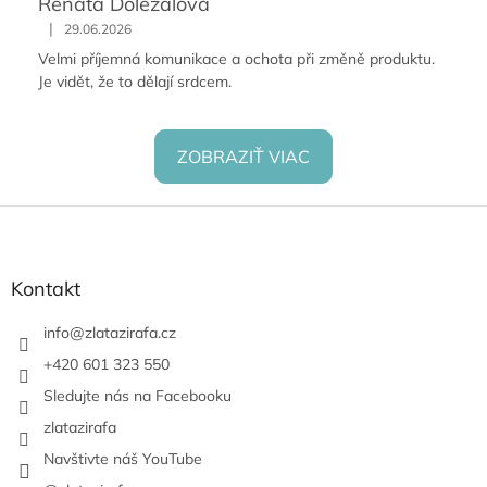
Renata Doležalová
|
29.06.2026
Velmi příjemná komunikace a ochota při změně produktu.
Je vidět, že to dělají srdcem.
ZOBRAZIŤ VIAC
Z
á
p
ä
Kontakt
t
i
info
@
zlatazirafa.cz
e
+420 601 323 550
Sledujte nás na Facebooku
zlatazirafa
Navštivte náš YouTube