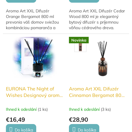
Aroma Art XXL Difuzér
Aroma Art XXL Difuzér Cedar
Orange Bergamot 800 ml
Wood 800 ml je elegantný
prevonia váš domov sviežou
bytový difuzér s príjemnou
kombináciou pomaranča a
vôňou cédrového dreva.
bergamotu. Elegantný difuzér
Štýlová fľaša z tmavého skla a
v tmavom červenom skle je
dlhá výdrž vône z neho robia
Novinka
štýlovým doplnkom...
ideálny...
EURONA The Night of
Aroma Art XXL Difuzér
Wishes Designový aroma
Cinnamon Bergamot 800
difuzér 50 ml
ml
Ihned k odeslání
(
1 ks
)
Ihned k odeslání
(
3 ks
)
€16,49
€28,90
Do košíka
Do košíka