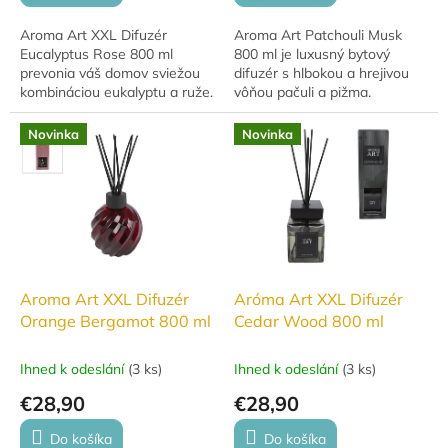
Aroma Art XXL Difuzér
Aroma Art Patchouli Musk
Eucalyptus Rose 800 ml
800 ml je luxusný bytový
prevonia váš domov sviežou
difuzér s hlbokou a hrejivou
kombináciou eukalyptu a ruže.
vôňou pačuli a pižma.
Elegantný difuzér v tmavom
Elegantný dizajn v tmavom
sklenenom prevedení je
sklenenom prevedení dodá
Novinka
Novinka
štýlovým doplnkom...
interiéru štýl a...
Aroma Art XXL Difuzér
Aróma Art XXL Difuzér
Orange Bergamot 800 ml
Cedar Wood 800 ml
Ihned k odeslání
(
3 ks
)
Ihned k odeslání
(
3 ks
)
€28,90
€28,90
Do košíka
Do košíka