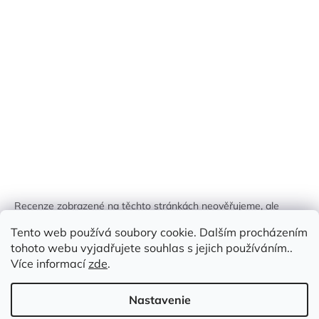
Recenze zobrazené na těchto stránkách neověřujeme, ale
kontrolujeme a odstraňujeme podvodný obsah, pokud je
Tento web používá soubory cookie. Dalším procházením
identifikován.
tohoto webu vyjadřujete souhlas s jejich používáním..
Více informací
zde
.
Nastavenie
Vytvoril Shoptet