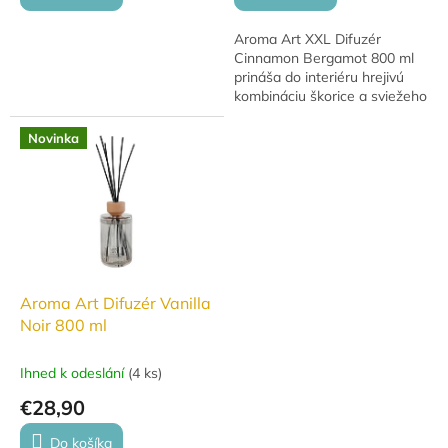
Aroma Art XXL Difuzér
Cinnamon Bergamot 800 ml
prináša do interiéru hrejivú
kombináciu škorice a sviežeho
bergamotu. Elegantný dizajn a
dlhotrvajúca vôňa z neho
Novinka
robia ideálny...
Aroma Art Difuzér Vanilla
Noir 800 ml
Ihned k odeslání
(
4 ks
)
€28,90
Do košíka