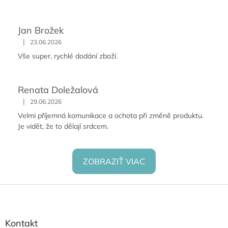
Jan Brožek
|
23.06.2026
Vše super, rychlé dodání zboží.
Renata Doležalová
|
29.06.2026
Velmi příjemná komunikace a ochota při změně produktu.
Je vidět, že to dělají srdcem.
ZOBRAZIŤ VIAC
Z
á
p
ä
Kontakt