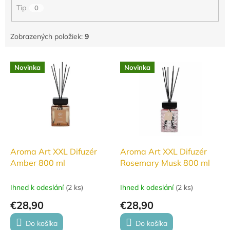
o
Tip
0
v
Zobrazených položiek:
9
V
Novinka
Novinka
ý
p
i
s
p
r
o
d
Aroma Art XXL Difuzér
Aroma Art XXL Difuzér
u
Amber 800 ml
Rosemary Musk 800 ml
k
t
Ihned k odeslání
(
2 ks
)
Ihned k odeslání
(
2 ks
)
o
€28,90
€28,90
v
Do košíka
Do košíka