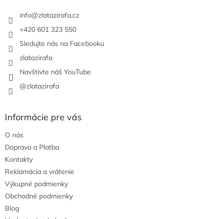
t
i
info
@
zlatazirafa.cz
e
+420 601 323 550
Sledujte nás na Facebooku
zlatazirafa
Navštivte náš YouTube
@zlatazirafa
Informácie pre vás
O nás
Doprava a Platba
Kontakty
Reklamácia a vrátenie
Výkupné podmienky
Obchodné podmienky
Blog