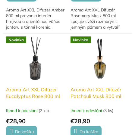
Aroma Art XXL Difuzér Amber
Aroma Art XXL Difuzér
800 ml prevonia interiér
Rosemary Musk 800 ml
hrejivou a orientálnou vôňou
spojuje svěží rozmarýn s
jantaru s tónmi korenia,
jemným pižmem a vytváří
sladkého drievka a medu.
moderní bytovou vůni pro
Elegantný štvorhranný flakón
každou místnost. Elegantní
Novinka
Novinka
s dreveným...
difuzér z růžového skla je...
Aróma Art XXL Difúzer
Aroma Art XXL Difuzér
Eucalyptus Rose 800 ml
Patchouli Musk 800 ml
Ihned k odeslání
(
2 ks
)
Ihned k odeslání
(
3 ks
)
€28,90
€28,90
Do košíka
Do košíka