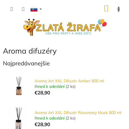
Prejsť
NÁKU
na
obsah
KOŠÍK
Aroma difuzéry
Najpredávanejšie
Aroma Art XXL Difuzér Amber 800 ml
Ihned k odeslání
(
2 ks
)
€28,90
Aroma Art XXL Difuzér Rosemary Musk 800 ml
Ihned k odeslání
(
2 ks
)
€28,90