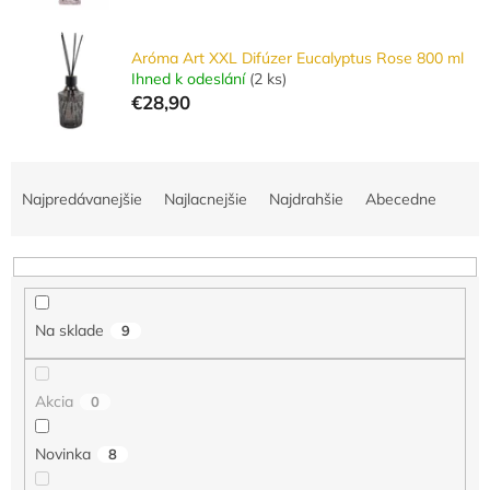
Aróma Art XXL Difúzer Eucalyptus Rose 800 ml
Ihned k odeslání
(
2 ks
)
€28,90
R
a
Najpredávanejšie
Najlacnejšie
Najdrahšie
Abecedne
d
e
n
i
e
Na sklade
9
p
r
o
Akcia
0
d
u
Novinka
8
k
t