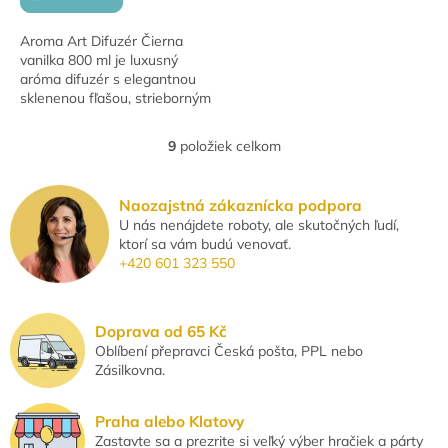
Aroma Art Difuzér Čierna
vanilka 800 ml je luxusný
aróma difuzér s elegantnou
sklenenou fľašou, strieborným
štítkom a uzáverom z
masívneho dreva. Vďaka
9
položiek celkom
O
objemu 800 ml a 8 čiernym...
v
l
Naozajstná zákaznícka podpora
á
U nás nenájdete roboty, ale skutočných ľudí,
d
ktorí sa vám budú venovať.
a
+420 601 323 550
c
i
e
p
Doprava od 65 Kč
r
Oblíbení přepravci Česká pošta, PPL nebo
v
Zásilkovna.
k
y
v
Praha alebo Klatovy
ý
Zastavte sa a prezrite si veľký výber hračiek a párty