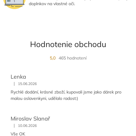
p
doplnkov na vlastné oči.
i
s
u
Hodnotenie obchodu
5,0
465 hodnotení
Lenka
|
15.06.2026
Rychlé dodání, krásné zboží, kupovali jsme jako dárek pro
malou oslavenkyni, udělalo radost:)
Miroslav Slanař
|
10.06.2026
Vše OK