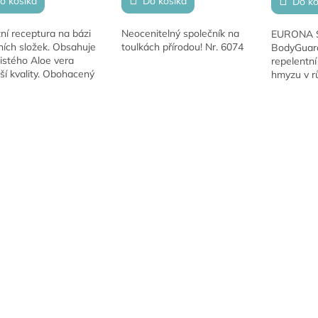
o košíka
Do košíka
Do ko
ní receptura na bázi
Neocenitelný společník na
EURONA S.
ních složek. Obsahuje
toulkách přírodou! Nr. 6074
BodyGuar
istého Aloe vera
repelentní
ší kvality. Obohacený
hmyzu v r
ými extrakty. Ošetřuje
praktický
 poranění, oděrky a...
ochranu pr
O
a pohodlný
v
účinnou...
l
á
d
a
c
i
e
p
r
v
k
y
v
ý