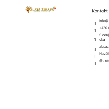
ä
t
Kontakt
i
e
info
@
+420 
Sledu
oku
zlataz
Navšt
@zlat