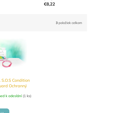
€8,22
3
položiek celkom
S.O.S Condition
uard Ochranný
ní náramek proti
ned k odeslání
(
1 ks
)
ůžový