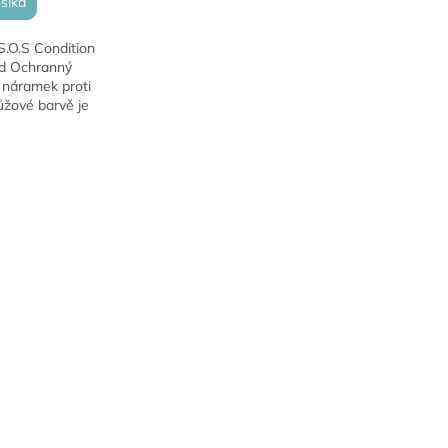
šíka
O.S Condition
d Ochranný
 náramek proti
ůžové barvě je
m řešením pro
oti hmyzu. Stylový
, poskytuje