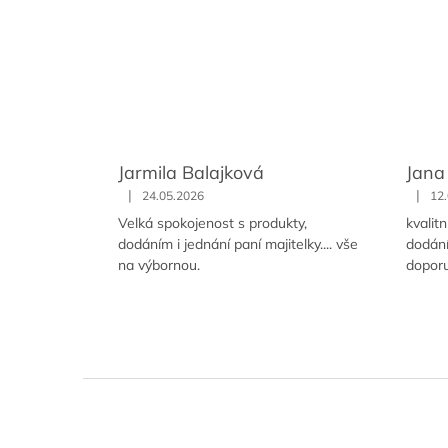
Jarmila Balajková
Jana
|
|
24.05.2026
12
Velká spokojenost s produkty,
kvalit
dodáním i jednání paní majitelky.... vše
dodání
na výbornou.
doporu
Z
á
p