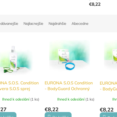
€8,22
edávanejšie
Najlacnejšie
Najdrahšie
Abecedne
NA S.O.S. Condition
EURONA S.O.S Condition
EURONA 
vera S.O.S sprej
- BodyGuard Ochranný
- BodyG
repelentní náramek proti
repelent
Ihned k odeslání
(
1 ks
)
Ihned k odeslání
(
1 ks
)
Ih
hmyzu Modrý
hmyzu R
,27
€8,22
€8,22