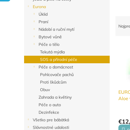
Eurona
Úklid
R
Praní
a
Najpr
Nádobí a ruční mytí
d
Bytové vůně
e
V
n
Péče o tělo
ý
i
Tekutá mýdla
p
e
SOS a přírodní péče
i
p
Péče o domácnost
s
r
Pohlcovače pachů
p
o
r
d
Proti škůdcům
o
u
Obuv
EURO
d
k
Zahrada a květiny
Aloe 
u
t
Péče o auto
k
o
Dezinfekce
t
v
Všetko pre bábätká
o
€12
v
Slávnostné udalosti