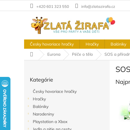
Prejsť
+420 601 323 550
info@zlatazirafa.cz
na
obsah
Česky hovoriace hračky
Hračky
Balóniky
Domov
Eurona
Péče o tělo
SOS a přírodn
B
SOS
o
Preskočiť
č
Kategórie
kategórie
Najp
n
ý
Česky hovoriace hračky
p
Hračky
a
Balóniky
n
e
Narodeniny
l
Playstation a Xbox
Jedlo a pitie na cesty