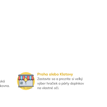
Praha alebo Klatovy
Zastavte sa a prezrite si veľký
eská
výber hračiek a párty doplnkov
lkovna.
na vlastné oči.