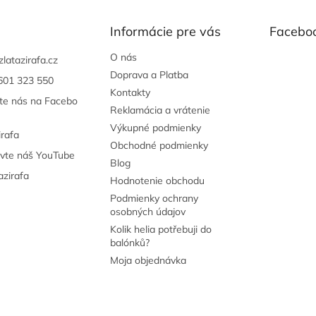
Informácie pre vás
Facebo
O nás
zlatazirafa.cz
Doprava a Platba
601 323 550
Kontakty
jte nás na Facebo
Reklamácia a vrátenie
Výkupné podmienky
irafa
Obchodné podmienky
ivte náš YouTube
Blog
azirafa
Hodnotenie obchodu
Podmienky ochrany
osobných údajov
Kolik helia potřebuji do
balónků?
Moja objednávka