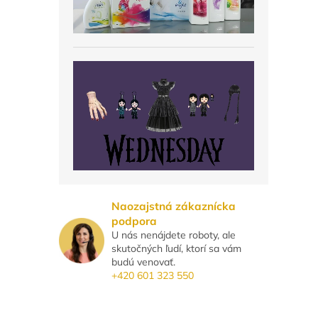
Naozajstná zákaznícka
podpora
U nás nenájdete roboty, ale
skutočných ľudí, ktorí sa vám
budú venovať.
+420 601 323 550