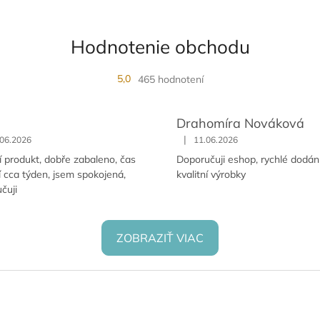
Hodnotenie obchodu
5,0
465 hodnotení
Drahomíra Nováková
|
.06.2026
11.06.2026
ní produkt, dobře zabaleno, čas
Doporučuji eshop, rychlé dodán
 cca týden, jsem spokojená,
kvalitní výrobky
čuji
ZOBRAZIŤ VIAC