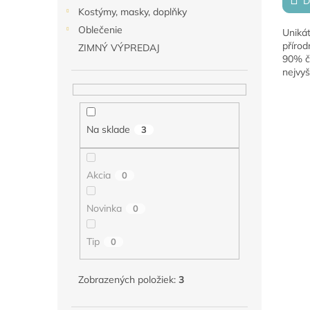
D
Kostýmy, masky, doplňky
Oblečenie
Unikát
přírod
ZIMNÝ VÝPREDAJ
90% č
nejvyš
bylinn
drobná
Na sklade
3
Akcia
0
Novinka
0
Tip
0
Zobrazených položiek:
3