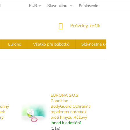
EUR
Slovenčina
IA A VRÁTENIE
VÝKUPNÉ PODMIENKY
Prihlásenie
OBCHODNÉ PODMIE
NÁKUPNÝ
Prázdny košík
KOŠÍK
Eurona
Všetko pre bábätká
Slávnostné udalosti
EURONA S.O.S
Condition -
ranný
BodyGuard Ochranný
mek
repelentní náramek
rý
proti hmyzu Růžový
Ihned k odeslání
(
1 ks
)