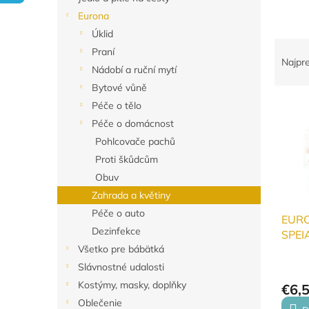
Eurona
Úklid
R
Praní
a
Najpr
Nádobí a ruční mytí
d
Bytové vůně
e
V
n
Péče o tělo
ý
i
Péče o domácnost
p
e
Pohlcovače pachů
i
p
Proti škůdcům
s
r
Obuv
p
o
r
d
Zahrada a květiny
o
u
Péče o auto
EUR
d
k
Dezinfekce
SPEIA
u
t
na ov
Všetko pre bábätká
k
o
500m
Slávnostné udalosti
t
v
Kostýmy, masky, doplňky
o
€6,
v
Oblečenie