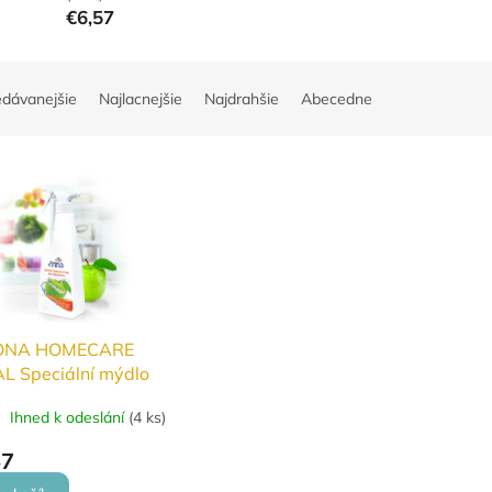
€6,57
edávanejšie
Najlacnejšie
Najdrahšie
Abecedne
ONA HOMECARE
L Speciální mýdlo
oce a zeleninu
Ihned k odeslání
(
4 ks
)
l
57