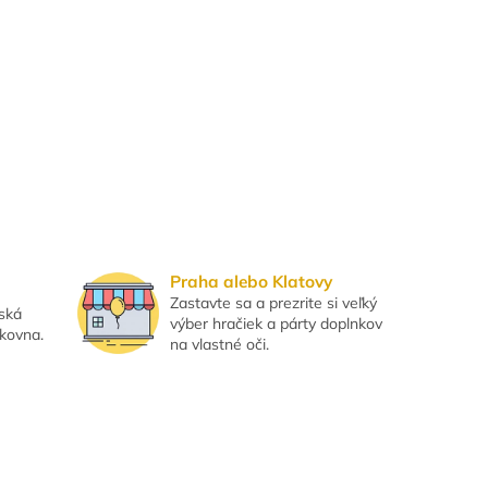
Praha alebo Klatovy
Zastavte sa a prezrite si veľký
eská
výber hračiek a párty doplnkov
lkovna.
na vlastné oči.