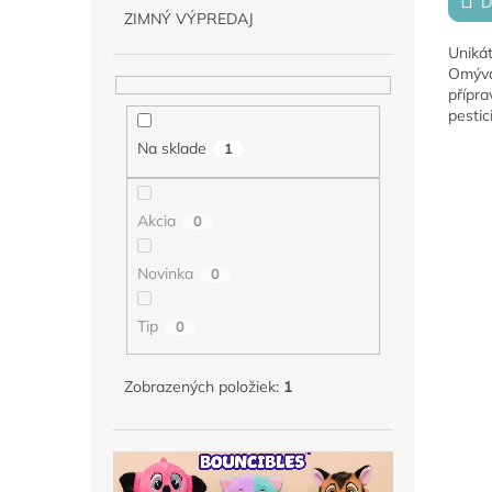
D
ZIMNÝ VÝPREDAJ
Unikát
Omývá
přípra
pestic
pouho
Na sklade
1
Akcia
0
Novinka
0
Tip
0
Zobrazených položiek:
1