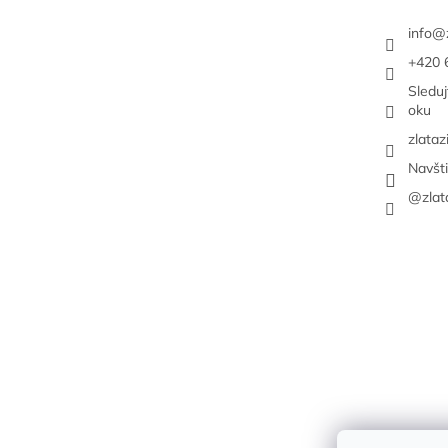
e
info
@
+420 
Sledu
oku
zlataz
Navšt
@zlat