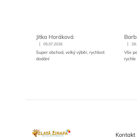
Jitka Horáková
Barb
|
|
05.07.2026
28
Super obchod, velký výběr, rychlost
Vše pe
dodání
rychle
Z
á
p
ä
t
Kontakt
i