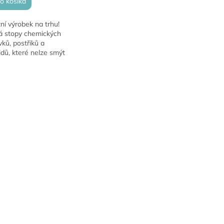
o košíka
ní výrobek na trhu!
 stopy chemických
vků, postřiků a
idů, které nelze smýt
u vodou.
O
v
l
á
d
a
c
i
e
p
r
v
k
y
v
ý