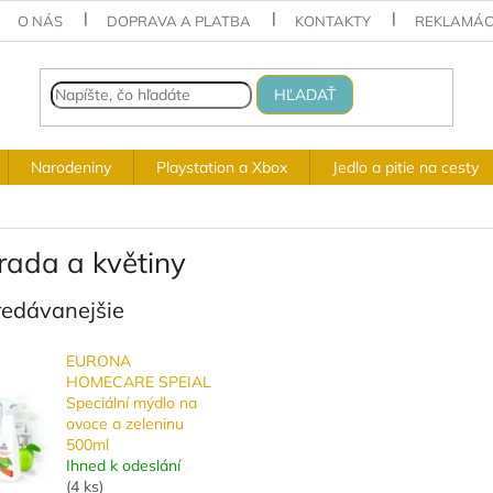
O NÁS
DOPRAVA A PLATBA
KONTAKTY
REKLAMÁC
HĽADAŤ
Narodeniny
Playstation a Xbox
Jedlo a pitie na cesty
rada a květiny
redávanejšie
EURONA
HOMECARE SPEIAL
Speciální mýdlo na
ovoce a zeleninu
500ml
Ihned k odeslání
(
4 ks
)