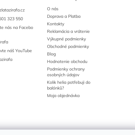
O nás
zlatazirafa.cz
Doprava a Platba
601 323 550
Kontakty
jte nás na Facebo
Reklamácia a vrátenie
Výkupné podmienky
irafa
Obchodné podmienky
ivte náš YouTube
Blog
azirafa
Hodnotenie obchodu
Podmienky ochrany
osobných údajov
Kolik helia potřebuji do
balónků?
Moja objednávka