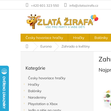
Prejsť
+420 601 323 550
info@zlatazirafa.cz
na
obsah
Česky hovoriace hračky
Hračky
Balóniky
Domov
Eurona
Zahrada a květiny
B
Zah
o
Preskočiť
č
Kategórie
kategórie
Najp
n
ý
Česky hovoriace hračky
p
Hračky
a
Balóniky
n
e
Narodeniny
l
Playstation a Xbox
Jedlo a pitie na cesty