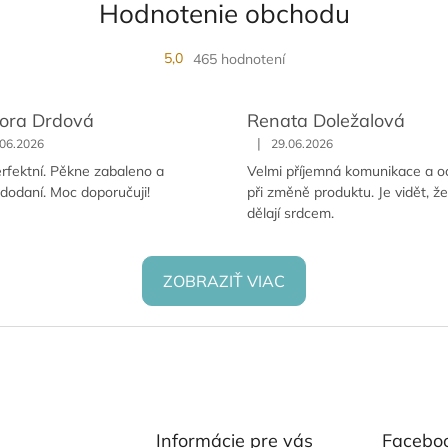
Hodnotenie obchodu
5,0
465 hodnotení
ora Drdová
Renata Doležalová
|
.06.2026
29.06.2026
rfektní. Pěkne zabaleno a
Velmi příjemná komunikace a o
 dodaní. Moc doporučuji!
při změně produktu. Je vidět, že
dělají srdcem.
ZOBRAZIŤ VIAC
Informácie pre vás
Facebo