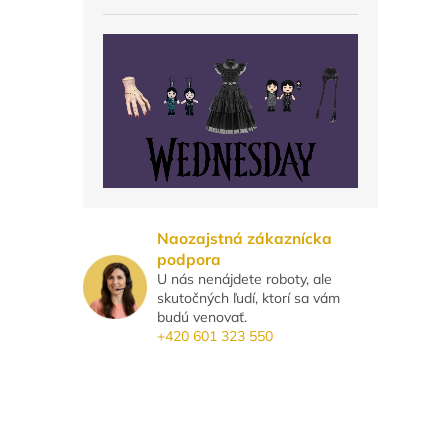
Naozajstná zákaznícka
podpora
U nás nenájdete roboty, ale
skutočných ľudí, ktorí sa vám
budú venovať.
+420 601 323 550