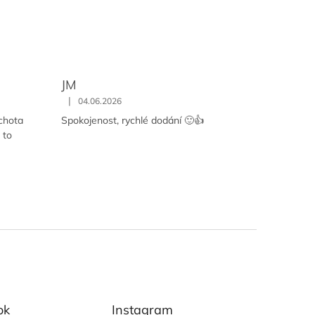
JM
|
04.06.2026
chota
Spokojenost, rychlé dodání 🙂👍
 to
ok
Instagram