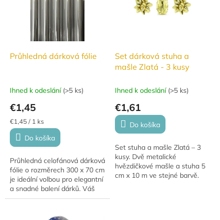
Průhledná dárková fólie
Set dárková stuha a
mašle Zlatá - 3 kusy
Ihned k odeslání
(
>5 ks
)
Ihned k odeslání
(
>5 ks
)
€1,45
€1,61
Jednotková
€1,45 / 1 ks
Do košíka
cena:
Do košíka
Set stuha a mašle Zlatá – 3
kusy. Dvě metalické
Průhledná celofánová dárková
hvězdičkové mašle a stuha 5
fólie o rozměrech 300 x 70 cm
cm x 10 m ve stejné barvě.
je ideální volbou pro elegantní
Praktické balení pro elegantní
a snadné balení dárků. Váš
dárkové balení.
dárek bude vypadat dokonale
a stylově!