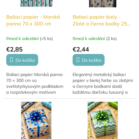
Baliaci papier - Morská
Baliaci papier biely -
panna 70 x 300 cm
Zlaté a čierne bodky 250
x 70 cm
Ihned k odeslání
(
>5 ks
)
Ihned k odeslání
(
2 ks
)
€2,85
€2,44
Do košíka
Do košíka
Baliaci papier Morská panna
Elegantný metalický baliaci
70 × 300 cm so
papier v bielej farbe so zlatými
svetlotyrkysovým podkladom
a čiernymi bodkami dodá
a rozprávkovým motívom
každému darčeku luxusný a
morských panien premení
štýlový vzhľad. Ideálny na
každý darček na čarovné
slávnostné príležitosti,
prekvapenie.
narodeniny aj...