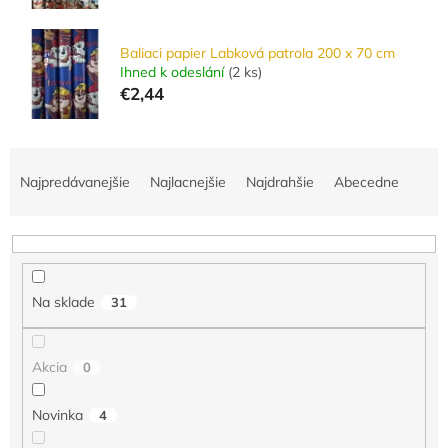
Baliaci papier Labková patrola 200 x 70 cm
Ihned k odeslání
(
2 ks
)
€2,44
R
a
Najpredávanejšie
Najlacnejšie
Najdrahšie
Abecedne
d
e
n
i
e
Na sklade
31
p
r
o
Akcia
0
d
u
Novinka
4
k
t