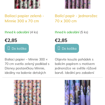
Baliaci papier zelená -
Balící papír - Jednorožec
Minnie 300 x 70 cm
70 x 300 cm
Ihned k odeslání
(
4 ks
)
Ihned k odeslání
(
5 ks
)
€2,85
€2,85
Do košíka
Do košíka
Baliaci papier – Minnie 300 ×
Objevte kouzlo pohádek s
70 cm svetlo zelený podklad s
balicím papírem s motivem
Disney postavičkou Minnie,
jednorožce ve světle růžové
ideálny na balenie detských
barvě. Ideální pro zabalení
darčekov.
dárků, které potěší každou
malou princeznu. Rozměry: 70
x 300 cm.