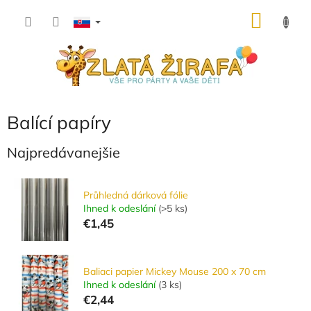
Prejsť
NÁKU
na
obsah
KOŠÍK
Balící papíry
Najpredávanejšie
Průhledná dárková fólie
Ihned k odeslání
(
>5 ks
)
€1,45
Baliaci papier Mickey Mouse 200 x 70 cm
Ihned k odeslání
(
3 ks
)
€2,44