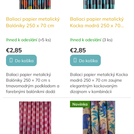
Baliaci papier metalický
Baliaci papier metalický
Balóniky 250 x 70 cm
Kocka modrá 250 x 70
cm
Ihned k odeslání
(
>5 ks
)
Ihned k odeslání
(
3 ks
)
€2,85
€2,85
Do košíka
Do košíka
Baliaci papier metalický
Baliaci papier metalický Kocka
Balóniky 250 × 70 cm s
modrá 250 × 70 cm zaujme
tmavomodrým podkladom a
elegantným kockovaným
farebnými balónikmi dodá
dizajnom v kombinácii
každému darčeku veselý a
svetlomodrej a tmavomodrej
slávnostný vzhľad.
farby a dodá každému
Novinka
darčeku luxusný vzhľad.