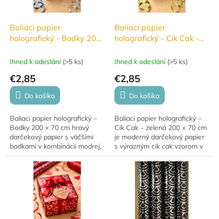
Baliaci papier
Baliaci papier
holografický - Bodky 200
holografický - Cik Cak -
x 70 cm
zelená 200 x 70 cm
Ihned k odeslání
(
>5 ks
)
Ihned k odeslání
(
>5 ks
)
€2,85
€2,85
Do košíka
Do košíka
Baliaci papier holografický –
Baliaci papier holografický –
Bodky 200 × 70 cm hravý
Cik Cak – zelená 200 × 70 cm
darčekový papier s väčšími
je moderný darčekový papier
bodkami v kombinácii modrej,
s výrazným cik cak vzorom v
oranžovej a svetlo zelenej,
kombinácii zelenej, striebornej
ideálny pre farebné a veselé
a svetlo modrej farby s...
balenie...