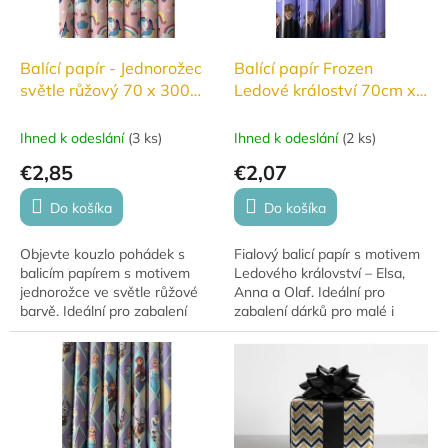
Balící papír - Jednorožec
Balící papír Frozen
světle růžový 70 x 300
Ledové králoství 70cm x
cm
200 cm
Ihned k odeslání
(
3 ks
)
Ihned k odeslání
(
2 ks
)
€2,85
€2,07
Do košíka
Do košíka
Objevte kouzlo pohádek s
Fialový balicí papír s motivem
balicím papírem s motivem
Ledového království – Elsa,
jednorožce ve světle růžové
Anna a Olaf. Ideální pro
barvě. Ideální pro zabalení
zabalení dárků pro malé i
dárků, které potěší každou
velké fanoušky. Krásný design,
malou princeznu. Rozměry: 70
který okouzlí každého
x 300 cm.
milovníka...