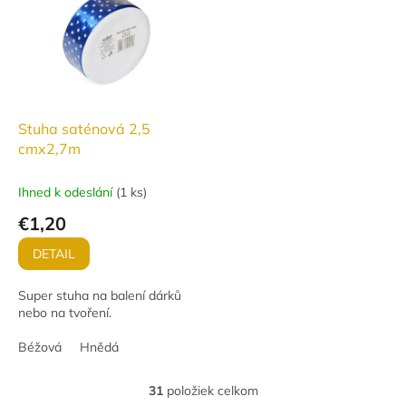
Stuha saténová 2,5
cmx2,7m
Ihned k odeslání
(
1 ks
)
€1,20
DETAIL
Super stuha na balení dárků
nebo na tvoření.
Béžová
Hnědá
31
položiek celkom
O