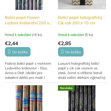
Balící papír Frozen
Balící papír holografický -
Ledové království 200 x
Cik cak 200 x 70 cm
70 cm
Ihned k odeslání
(
>5 ks
)
Ihned k odeslání
(
5 ks
)
€2,44
€2,85
Do košíka
Do košíka
Fialový balicí papír s motivem
Luxusní holografický balicí
Ledového království – Elsa,
papír s cik cak vzorem ve
Anna a Olaf. Ideální pro
zlaté, černé a stříbrné barvě
zabalení dárků pro malé i
dodá vašim dárkům výjimečný
velké fanoušky. Krásný design,
vzhled. Formát 200 × 70 cm je
který okouzlí každého
ideální pro balení větších i...
Novinka
milovníka...