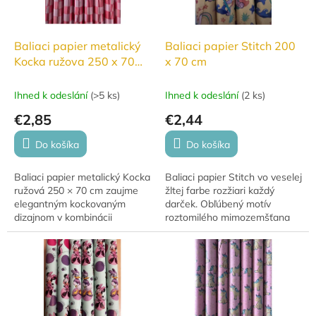
Baliaci papier metalický
Baliaci papier Stitch 200
Kocka ružova 250 x 70
x 70 cm
cm
Ihned k odeslání
(
>5 ks
)
Ihned k odeslání
(
2 ks
)
€2,85
€2,44
Do košíka
Do košíka
Baliaci papier metalický Kocka
Baliaci papier Stitch vo veselej
ružová 250 × 70 cm zaujme
žltej farbe rozžiari každý
elegantným kockovaným
darček. Obľúbený motív
dizajnom v kombinácii
roztomilého mimozemšťana
svetloružovej a tmavoružovej
Stitch poteší deti aj dospelých
farby a dodá každému
a premení balenie darčekov
darčeku luxusný vzhľad.
na ešte...