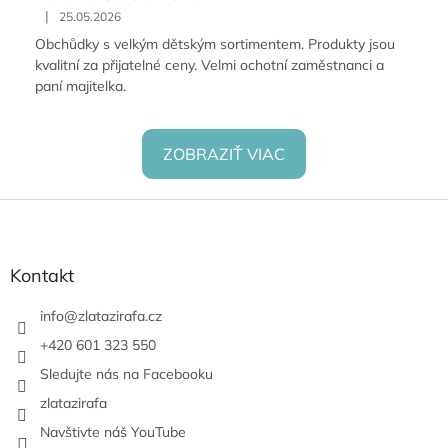
|
25.05.2026
Obchůdky s velkým dětským sortimentem. Produkty jsou
kvalitní za přijatelné ceny. Velmi ochotní zaměstnanci a
paní majitelka.
ZOBRAZIŤ VIAC
Z
á
p
ä
Kontakt
t
i
info
@
zlatazirafa.cz
e
+420 601 323 550
Sledujte nás na Facebooku
zlatazirafa
Navštivte náš YouTube