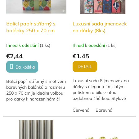
Balící papír stříbrný s
Luxusní sada jmenovek
balónky 250 x 70 cm
na dárky (8ks)
Ihned k odeslání
(
1 ks
)
Ihned k odeslání
(
1 ks
)
€2,44
€1,45
DETAIL
Do košíka
Luxusní sada 8 jmenovek na
Balicí papír stříbrný s motivem
dárky s elegantním zlatým
barevných balónků o rozměru
potiskem a bílo-zlatou
250 x 70 cm je ideální volbou
ozdobnou šňůrkou. Stylové
pro dárky k narozeninám či
kapsičky o rozměru 6×3 cm,
oslavám. Kvalitní papír s
baleno v dekorativním balení
Červená
Barevná
hravým designem potěší děti
17×17 cm.
i...