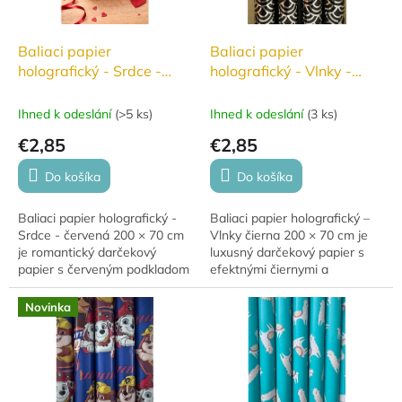
Baliaci papier
Baliaci papier
holografický - Srdce -
holografický - Vlnky -
červená 200 x 70 cm
čierna 200 x 70 cm
Ihned k odeslání
(
>5 ks
)
Ihned k odeslání
(
3 ks
)
€2,85
€2,85
Do košíka
Do košíka
Baliaci papier holografický -
Baliaci papier holografický –
Srdce - červená 200 × 70 cm
Vlnky čierna 200 × 70 cm je
je romantický darčekový
luxusný darčekový papier s
papier s červeným podkladom
efektnými čiernymi a
a striebornými holografickými
striebornými holografickými
srdiečkami, ideálny pre
vlnkami, ktorý dodá každému
Novinka
výnimočné...
darčeku...