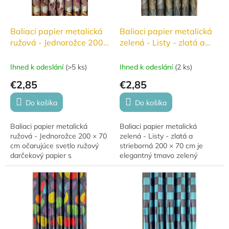
Baliaci papier metalická
Baliaci papier metalická
ružová - Jednorožce 200
zelená - Listy - zlatá a
x 70 cm
strieborná 200 x 70 cm
Ihned k odeslání
(
>5 ks
)
Ihned k odeslání
(
2 ks
)
€2,85
€2,85
Do košíka
Do košíka
Baliaci papier metalická
Baliaci papier metalická
ružová - Jednorožce 200 × 70
zelená - Listy - zlatá a
cm očarujúce svetlo ružový
strieborná 200 × 70 cm je
darčekový papier s
elegantný tmavo zelený
holografickými jednorožcami a
darčekový papier s jemným
dúhovými chvostami, ideálny
motívom lístočkov v zlatom a
pre kúzelné balenie...
striebornom metalickom...