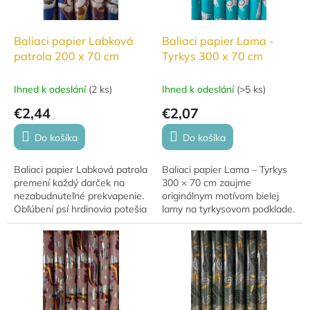
Baliaci papier Labková
Baliaci papier Lama -
patrola 200 x 70 cm
Tyrkys 300 x 70 cm
Ihned k odeslání
(
2 ks
)
Ihned k odeslání
(
>5 ks
)
€2,44
€2,07
Do košíka
Do košíka
Baliaci papier Labková patrola
Baliaci papier Lama – Tyrkys
premení každý darček na
300 × 70 cm zaujme
nezabudnuteľné prekvapenie.
originálnym motívom bielej
Obľúbení psí hrdinovia potešia
lamy na tyrkysovom podklade.
všetkých malých fanúšikov a
Kvalitný darčekový papier je
dodajú darčeku ešte väčšie
ideálny na balenie
čaro.
narodeninových,...