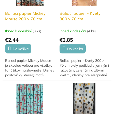
r
o
d
Baliaci papier Mickey
Baliaci papier - Kvety
u
Mouse 200 x 70 cm
300 x 70 cm
k
t
Ihned k odeslání
(
3 ks
)
Ihned k odeslání
(
4 ks
)
o
€2,44
€2,85
v
Do košíka
Do košíka
Baliaci papier Mickey Mouse
Baliaci papier - Kvety 300 ×
je skvelou voľbou pre všetkých
70 cm biely podklad s jemnými
fanúšikov najslávnejšej Disney
ružovými, zelenými a žltými
postavičky. Veselý motív
kvetmi, ideálny pre elegantné
Mickeyho dodá každému
a jemné balenie darčekov.
darčeku hravý a originálny
vzhľad.