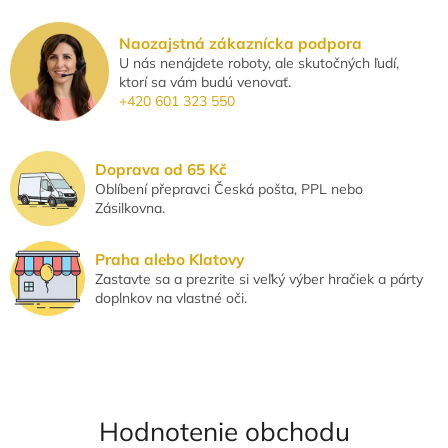
v
l
Naozajstná zákaznícka podpora
á
U nás nenájdete roboty, ale skutočných ľudí,
d
ktorí sa vám budú venovať.
a
+420 601 323 550
c
i
e
p
Doprava od 65 Kč
r
Oblíbení přepravci Česká pošta, PPL nebo
v
Zásilkovna.
k
y
v
Praha alebo Klatovy
ý
Zastavte sa a prezrite si veľký výber hračiek a párty
p
doplnkov na vlastné oči.
i
s
u
Hodnotenie obchodu