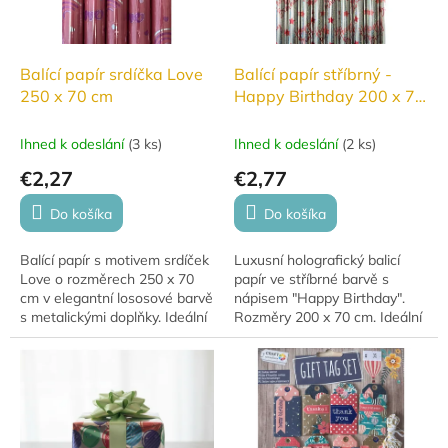
Balící papír srdíčka Love
Balící papír stříbrný -
250 x 70 cm
Happy Birthday 200 x 70
cm
Ihned k odeslání
(
3 ks
)
Ihned k odeslání
(
2 ks
)
€2,27
€2,77
Do košíka
Do košíka
Balící papír s motivem srdíček
Luxusní holografický balicí
Love o rozměrech 250 x 70
papír ve stříbrné barvě s
cm v elegantní lososové barvě
nápisem "Happy Birthday".
s metalickými doplňky. Ideální
Rozměry 200 x 70 cm. Ideální
pro dárky, které zaujmou a
pro dárkové balení k
potěší.
narozeninám, které zaujme
každého oslavence.