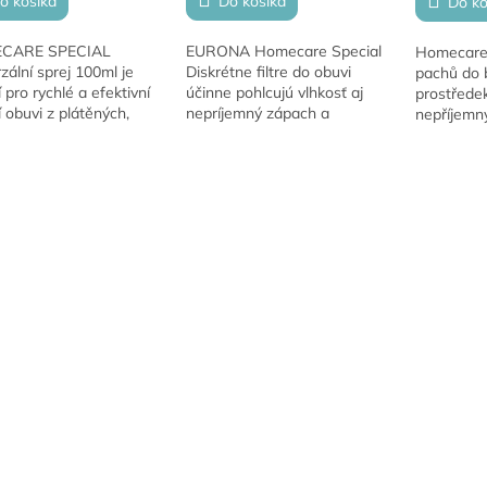
o košíka
Do košíka
Do ko
CARE SPECIAL
EURONA Homecare Special
Homecare 
zální sprej 100ml je
Diskrétne filtre do obuvi
pachů do b
í pro rychlé a efektivní
účinne pohlcujú vlhkosť aj
prostředek
í obuvi z plátěných,
nepríjemný zápach a
nepříjemn
ých a koženkových
pomáhajú udržať obuv
Díky svém
álů. Oživuje bílou barvu
sviežu, suchú a hygienicky
složení ne
O
i podrážek,...
čistú.
zanechává 
v
l
á
d
a
c
i
e
p
r
v
k
y
v
ý