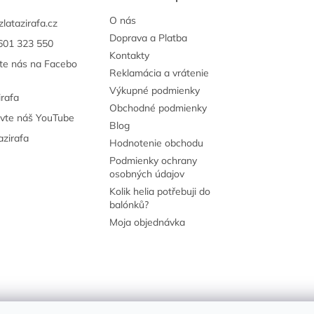
O nás
zlatazirafa.cz
Doprava a Platba
601 323 550
Kontakty
jte nás na Facebo
Reklamácia a vrátenie
Výkupné podmienky
irafa
Obchodné podmienky
ivte náš YouTube
Blog
azirafa
Hodnotenie obchodu
Podmienky ochrany
osobných údajov
Kolik helia potřebuji do
balónků?
Moja objednávka