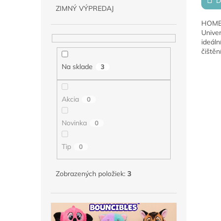
D
ZIMNÝ VÝPREDAJ
HOME
Univer
ideáln
čištěn
gumov
Na sklade
3
materi
obuvi 
Akcia
0
Novinka
0
Tip
0
Zobrazených položiek:
3