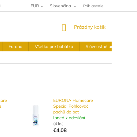
EUR
Slovenčina
IA A VRÁTENIE
VÝKUPNÉ PODMIENKY
Prihlásenie
OBCHODNÉ PODMIE
NÁKUPNÝ
Prázdny košík
KOŠÍK
Eurona
Všetko pre bábätká
Slávnostné udalosti
are
EURONA Homecare
e
Special Pohlcovač
pachů do bot
Ihned k odeslání
(
4 ks
)
€4,08