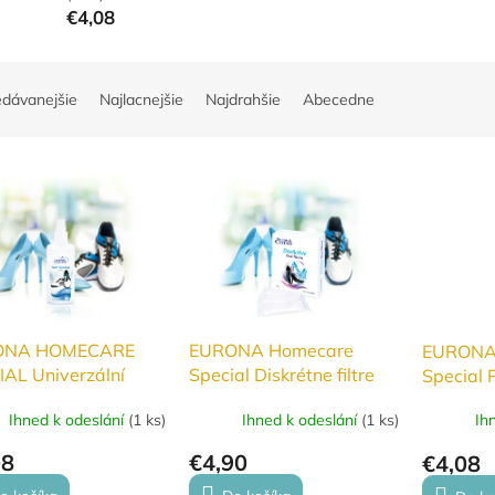
€4,08
edávanejšie
Najlacnejšie
Najdrahšie
Abecedne
ONA HOMECARE
EURONA Homecare
EURONA
IAL Univerzální
Special Diskrétne filtre
Special 
 pro snadné čištění
do obuvi
do bot
Ihned k odeslání
(
1 ks
)
Ihned k odeslání
(
1 ks
)
Ih
i 100ml
08
€4,90
€4,08