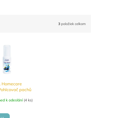
3
položiek celkom
 Homecare
Pohlcovač pachů
ned k odeslání
(
4 ks
)