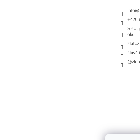
e
info
@
+420 
Sledu
oku
zlataz
Navšt
@zlat