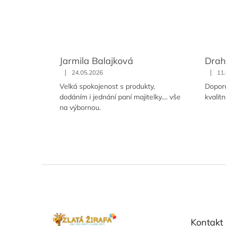
Jarmila Balajková
Drah
|
|
24.05.2026
11
Velká spokojenost s produkty,
Doporu
dodáním i jednání paní majitelky.... vše
kvalit
na výbornou.
Z
á
p
ä
t
Kontakt
i