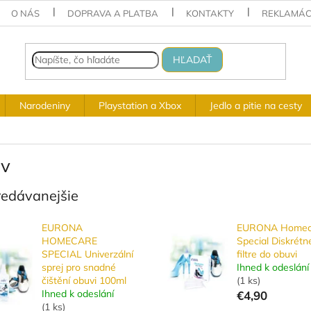
O NÁS
DOPRAVA A PLATBA
KONTAKTY
REKLAMÁC
HĽADAŤ
Narodeniny
Playstation a Xbox
Jedlo a pitie na cesty
v
redávanejšie
EURONA
EURONA Homec
HOMECARE
Special Diskrétn
SPECIAL Univerzální
filtre do obuvi
sprej pro snadné
Ihned k odeslání
čištění obuvi 100ml
(
1 ks
)
Ihned k odeslání
€4,90
(
1 ks
)