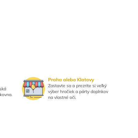
Praha alebo Klatovy
Zastavte sa a prezrite si veľký
eská
výber hračiek a párty doplnkov
lkovna.
na vlastné oči.