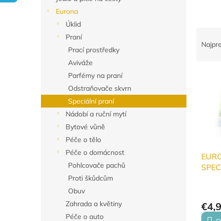
Eurona
Úklid
R
Praní
a
Najpr
Prací prostředky
d
Aviváže
e
V
n
Parfémy na praní
ý
i
Odstraňovače skvrn
p
e
Speciální praní
i
p
Nádobí a ruční mytí
s
r
Bytové vůně
p
o
r
d
Péče o tělo
o
u
Péče o domácnost
EUR
d
k
Pohlcovače pachů
SPECI
u
t
250g
Proti škůdcům
k
o
Obuv
t
v
Zahrada a květiny
o
€4,
v
Péče o auto