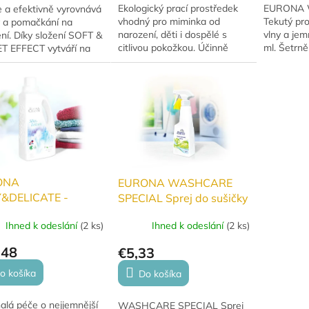
Ekologický prací prostředek
EURONA Wo
e a efektivně vyrovnává
vhodný pro miminka od
Tekutý pro
y a pomačkání na
narození, děti i dospělé s
vlny a je
ní. Díky složení SOFT &
citlivou pokožkou. Účinně
ml. Šetrně 
T EFFECT vytváří na
pere a zároveň pečuje o
textilie, v
lu jemnou ochrannou
prádlo i pokožku díky
Zajišťuje d
 a snižuje
přírodnímu složení a...
jemnost a..
ostatický náboj....
ONA
EURONA WASHCARE
Y&DELICATE -
SPECIAL Sprej do sušičky
ální prací gel na
prádla 250ml
Ihned k odeslání
(
2 ks
)
Ihned k odeslání
(
2 ks
)
 jemné prádlo,
o a satén
,48
€5,33
o košíka
Do košíka
alá péče o nejjemnější
WASHCARE SPECIAL Sprej