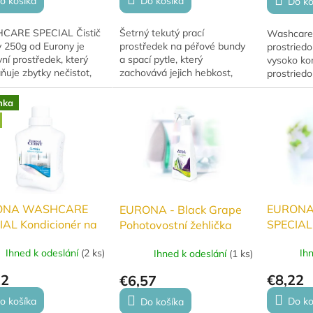
o košíka
Do košíka
Do ko
ARE SPECIAL Čistič
Šetrný tekutý prací
Washcare 
y 250g od Eurony je
prostředek na péřové bundy
prostriedo
vní prostředek, který
a spací pytle, který
vysoko ko
ňuje zbytky nečistot,
zachovává jejich hebkost,
prostriedo
h a vodní kámen z vaší
elasticitu a chrání péřovou i
záclony, č
. Zajišťuje optimální
syntetickou náplň. Bez bělidel
jemné text
nka
ost...
a optických...
odstraňuje
ONA WASHCARE
EURONA
EURONA - Black Grape
IAL Kondicionér na
SPECIAL 
Pohotovostní žehlička
ony
praní so
Ihned k odeslání
(
2 ks
)
Ih
Ihned k odeslání
(
1 ks
)
oděvů 2
22
€8,22
€6,57
o košíka
Do ko
Do košíka