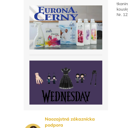
tkanin
kousk
Nr. 1
Naozajstná zákaznícka
podpora