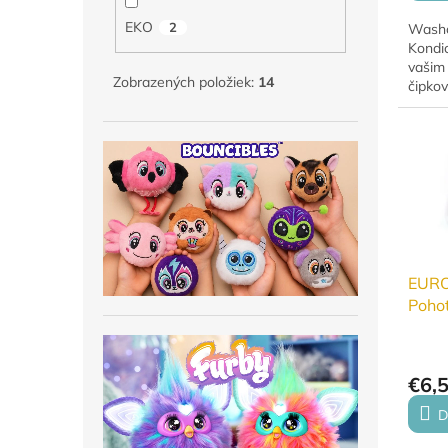
EKO
2
Washc
Kondi
vašim
Zobrazených položiek:
14
čipkov
belosť
Chráni
násled
EURO
Pohot
500 
€6,
D