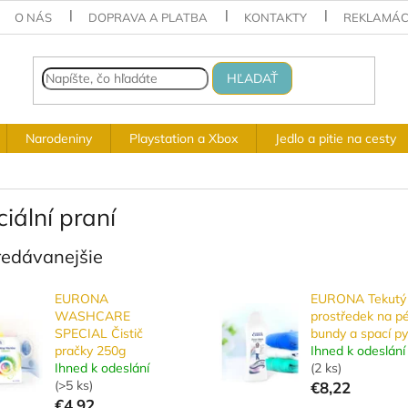
O NÁS
DOPRAVA A PLATBA
KONTAKTY
REKLAMÁC
HĽADAŤ
Narodeniny
Playstation a Xbox
Jedlo a pitie na cesty
iální praní
redávanejšie
EURONA
EURONA Tekutý 
WASHCARE
prostředek na p
SPECIAL Čistič
bundy a spací py
pračky 250g
Ihned k odeslání
Ihned k odeslání
(
2 ks
)
(
>5 ks
)
€8,22
€4,92