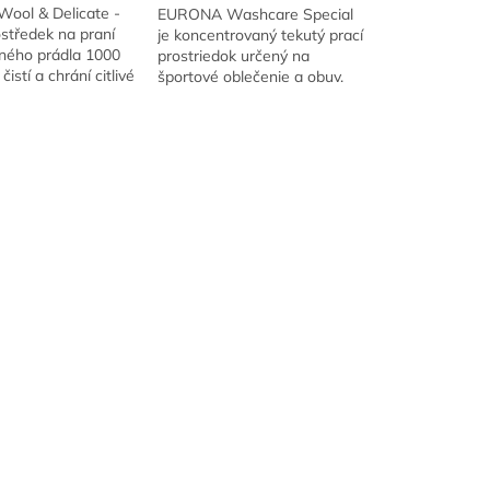
ol & Delicate -
EURONA Washcare Special
středek na praní
je koncentrovaný tekutý prací
mného prádla 1000
prostriedok určený na
čistí a chrání citlivé
športové oblečenie a obuv.
četně hedvábí.
Šetrne čistí a obnovuje
louhotrvající
špeciálne vlastnosti
.
funkčných textílií s...