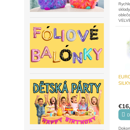
Rychl
sklad
obleče
VELVE
texti
vrstvu
elektr
EUR
SILK
Speci
extra
merin
€16
D
Dokon