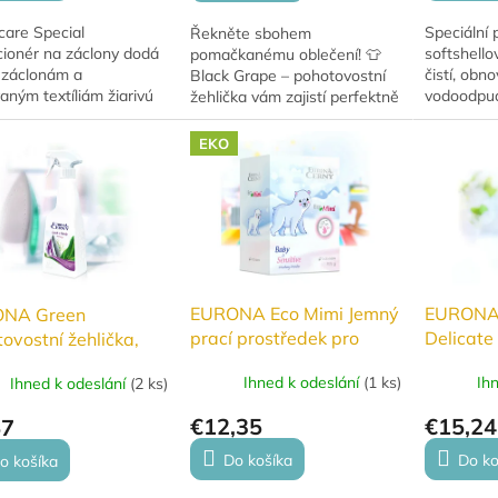
are Special
Speciální 
Řekněte sbohem
cionér na záclony dodá
softshello
pomačkanému oblečení! 👕
 záclonám a
čistí, obno
Black Grape – pohotovostní
aným textíliám žiarivú
vodoodpud
žehlička vám zajistí perfektně
, sviežosť a jemnosť.
materiálu 
vyžehlený vzhled kdykoli a
 vlákna, uľahčuje
životnost 
kdekoli. Kompaktní, rychlá a
EKO
nú údržbu a vďaka...
pro funkční 
výkonná – ideální...
EURONA Eco Mimi Jemný
EURONA
NA Green
prací prostředek pro
Delicate
ovostní žehlička,
miminka 935 g
prostřed
ml
Ihned k odeslání
(
1 ks
)
Ih
Ihned k odeslání
(
2 ks
)
jemné 1
€12,35
€15,24
57
Do košíka
Do ko
o košíka