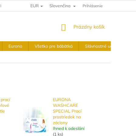
EUR
Slovenčina
IA A VRÁTENIE
VÝKUPNÉ PODMIENKY
Prihlásenie
OBCHODNÉ PODMIE
NÁKUPNÝ
Prázdny košík
KOŠÍK
Eurona
Všetko pre bábätká
Slávnostné udalosti
prací
EURONA
éřové
WASHCARE
tle
SPECIAL Prací
prostriedok na
záclony
Ihned k odeslání
(
1 ks
)