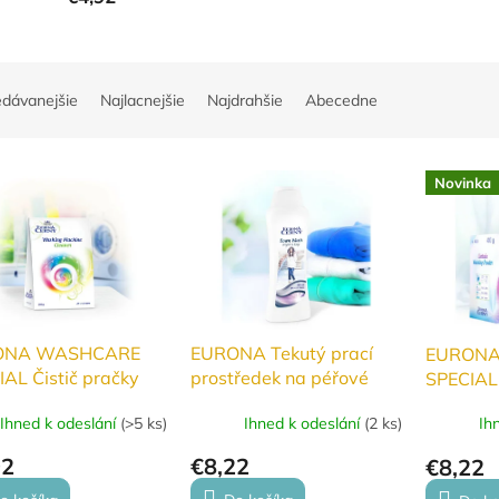
edávanejšie
Najlacnejšie
Najdrahšie
Abecedne
Novinka
ONA WASHCARE
EURONA Tekutý prací
EURONA
AL Čistič pračky
prostředek na péřové
SPECIAL 
bundy a spací pytle
prostrie
Ihned k odeslání
(
>5 ks
)
Ihned k odeslání
(
2 ks
)
Ih
92
€8,22
€8,22