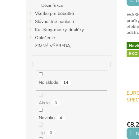
D
Dezinfekce
Všetko pre bábätká
WASHC
pračk
Slávnostné udalosti
efekti
Kostýmy, masky, doplňky
odstra
Oblečenie
zápac
pračky
ZIMNÝ VÝPREDAJ
Novi
funkčn
EKO
Na sklade
14
EUR
SPEC
Akcia
0
zácl
Novinka
4
€8,
Tip
0
D