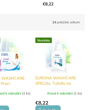
€8,22
14
položiek celkom
Novinka
EURONA WASHCARE
 WASHCARE
SPECIAL Tužidlo na
Prací
záclony
dok na záclony
Ihned k odeslání
(
1 ks
)
ned k odeslání
(
1 ks
)
€8,22