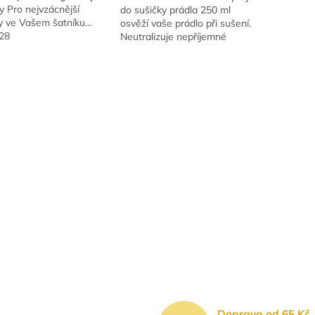
y Pro nejvzácnější
do sušičky prádla 250 ml
y ve Vašem šatníku…
osvěží vaše prádlo při sušení.
228
Neutralizuje nepříjemné
pachy, zanechává příjemnou
vůni a pečuje o textilie. S
O
Vaší...
v
l
á
d
a
c
i
e
p
r
v
k
y
v
ý
p
i
s
Doprava od 65 Kč