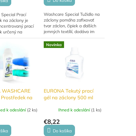
Do košíka
šíka
Washcare Special Tužidlo na
Special Prací
záclony pomáha zafixovať
k na záclony je
tvar záclon, čipiek a ďalších
ncentrovaný prací
jemných textílií, dodáva im
k určený na
žiarivý vzhľad a uľahčuje ich
ipkovanú bielizeň a
následnú údržbu. Vďaka
ílie. Účinne
Novinka
špeciálnym...
 prach, mastnotu...
 WASHCARE
EURONA Tekutý prací
Prostředek na
gél na záclony 500 ml
ftshellových
ned k odeslání
(
2 ks
)
Ihned k odeslání
(
1 ks
)
50ml
€8,22
šíka
Do košíka