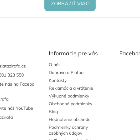
ZOBRAZIŤ VIAC
Informácie pre vás
Facebo
O nás
zlatazirafa.cz
Doprava a Platba
601 323 550
Kontakty
jte nás na Facebo
Reklamácia a vrátenie
Výkupné podmienky
irafa
Obchodné podmienky
ivte náš YouTube
Blog
azirafa
Hodnotenie obchodu
Podmienky ochrany
osobných údajov