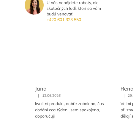
U nás nenájdete roboty, ale
skutočných ľudí, ktorí sa vám
budú venovať.
+420 601 323 550
Jana
Rena
|
|
12.06.2026
29
kvalitní produkt, dobře zabaleno, čas
Velmi 
dodání cca týden, jsem spokojená,
při zm
doporučuji
dělají