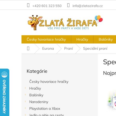
Prejsť
+420 601 323 550
info@zlatazirafa.cz
na
obsah
Česky hovoriace hračky
Hračky
Balóniky
Domov
Eurona
Praní
Speciální praní
B
Spec
o
Preskočiť
č
Kategórie
kategórie
Najp
n
ý
Česky hovoriace hračky
p
Hračky
a
Balóniky
n
e
Narodeniny
l
Playstation a Xbox
Jedlo a pitie na cesty