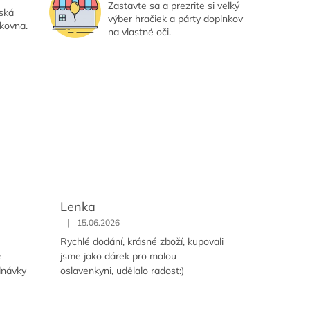
Zastavte sa a prezrite si veľký
eská
výber hračiek a párty doplnkov
lkovna.
na vlastné oči.
Lenka
|
15.06.2026
Rychlé dodání, krásné zboží, kupovali
e
jsme jako dárek pro malou
dnávky
oslavenkyni, udělalo radost:)