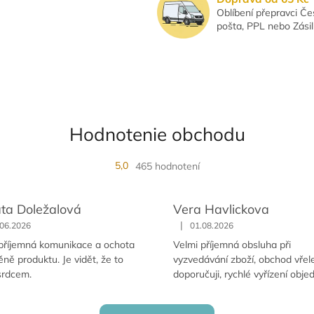
u
Oblíbení přepravci Č
pošta, PPL nebo Zási
Hodnotenie obchodu
5,0
465 hodnotení
ta Doležalová
Vera Havlickova
|
.06.2026
01.08.2026
příjemná komunikace a ochota
Velmi příjemná obsluha při
ěně produktu. Je vidět, že to
vyzvedávání zboží, obchod vřel
 srdcem.
doporučuji, rychlé vyřízení obje