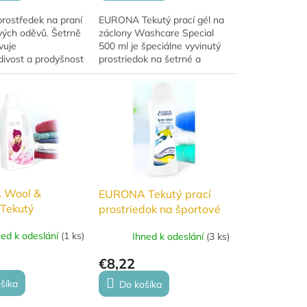
prostředek na praní
EURONA Tekutý prací gél na
vých oděvů. Šetrně
záclony Washcare Special
vuje
500 ml je špeciálne vyvinutý
ivost a prodyšnost
prostriedok na šetrné a
a prodlužuje
účinné pranie záclon.
oblečení. Vhodný i
Odstraňuje prach, nečistoty
textilie a...
aj nepríjemné pachy,...
 Wool &
EURONA Tekutý prací
 Tekutý
prostriedok na športové
ek na vlnu a
oblečenie a obuv 250ml
ned k odeslání
(
1 ks
)
Ihned k odeslání
(
3 ks
)
000ml
€8,22
šíka
Do košíka