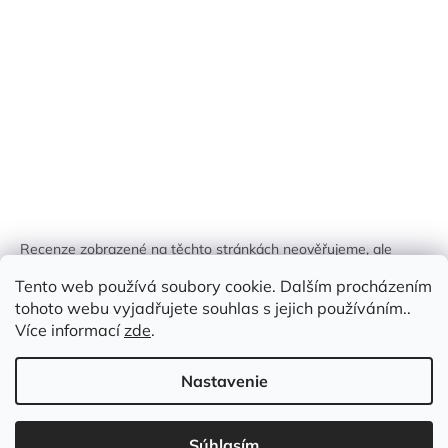
Recenze zobrazené na těchto stránkách neověřujeme, ale
kontrolujeme a odstraňujeme podvodný obsah, pokud je
Tento web používá soubory cookie. Dalším procházením
identifikován.
tohoto webu vyjadřujete souhlas s jejich používáním..
Více informací
zde
.
Nastavenie
Vytvoril Shoptet
Súhlasím
Copyright 2026
Zlatá Žirafa
. Všetky práva vyhradené.