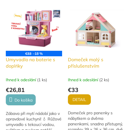
V
ý
p
i
s
p
r
o
€33
–18 %
d
Umyvadlo na baterie s
Domeček malý s
u
doplńky
příslušenstvím
k
t
Ihned k odeslání
(
1 ks
)
Ihned k odeslání
(
2 ks
)
o
€26,81
€33
v
DETAIL
Do košíka
Domeček pro panenky s
Zábava při mytí nádobí jako v
nábytkem a dvěma
opravdové kuchyni! 💧 Růžové
panenkami, snadno přístupný,
umyvadlo s tekoucí vodou,
rozměry 39 × 26 × 36 cm, dvě
světlem a zvukem potěší