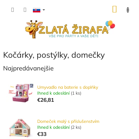
Prejsť
NÁKU
na
obsah
KOŠÍK
Kočárky, postýlky, domečky
Najpredávanejšie
Umyvadlo na baterie s doplńky
Ihned k odeslání
(
1 ks
)
€26,81
Domeček malý s příslušenstvím
Ihned k odeslání
(
2 ks
)
€33