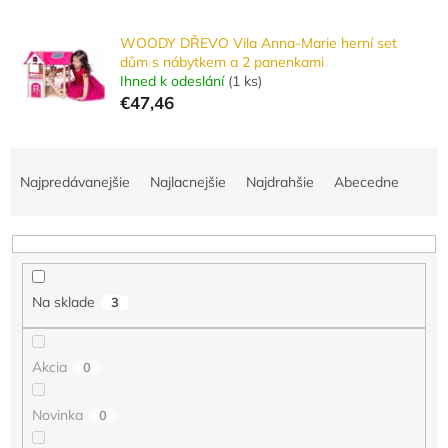
WOODY DŘEVO Vila Anna-Marie herní set
dům s nábytkem a 2 panenkami
Ihned k odeslání
(
1 ks
)
€47,46
R
a
Najpredávanejšie
Najlacnejšie
Najdrahšie
Abecedne
d
e
n
i
e
Na sklade
3
p
r
o
Akcia
0
d
u
Novinka
0
k
t