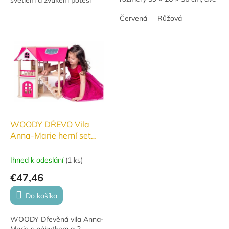
barevné varianty.
všechny malé pomocníky.
Červená
Růžová
Stačí naplnit vodou, zapnout
baterie a začíná...
WOODY DŘEVO Vila
Anna-Marie herní set
dům s nábytkem a 2
panenkami
Ihned k odeslání
(
1 ks
)
€47,46
Do košíka
WOODY Dřevěná vila Anna-
Marie s nábytkem a 2