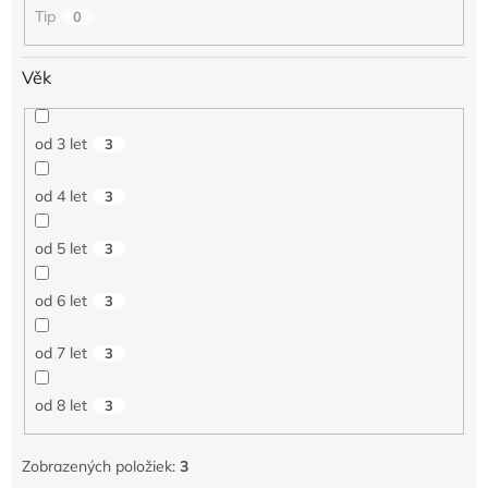
o
Tip
0
v
Věk
od 3 let
3
od 4 let
3
od 5 let
3
od 6 let
3
od 7 let
3
od 8 let
3
Zobrazených položiek:
3