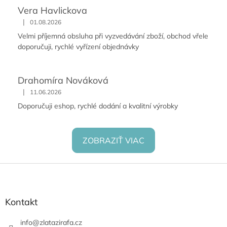
Vera Havlickova
|
01.08.2026
Velmi příjemná obsluha při vyzvedávání zboží, obchod vřele
doporučuji, rychlé vyřízení objednávky
Drahomíra Nováková
|
11.06.2026
Doporučuji eshop, rychlé dodání a kvalitní výrobky
ZOBRAZIŤ VIAC
Z
á
p
ä
Kontakt
t
i
info
@
zlatazirafa.cz