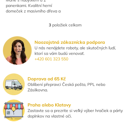
panenkami. Kvalitní herní
domeček z masivního dřeva a
dřevovláknité desky, s
magnetickým balkonem,
3
položiek celkom
O
variabilními schody a
v
funkčními...
l
Naozajstná zákaznícka podpora
á
U nás nenájdete roboty, ale skutočných ľudí,
d
ktorí sa vám budú venovať.
a
+420 601 323 550
c
i
e
p
Doprava od 65 Kč
r
Oblíbení přepravci Česká pošta, PPL nebo
v
Zásilkovna.
k
y
v
Praha alebo Klatovy
ý
Zastavte sa a prezrite si veľký výber hračiek a párty
p
doplnkov na vlastné oči.
i
s