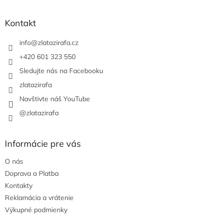
á
p
ä
Kontakt
t
i
info
@
zlatazirafa.cz
e
+420 601 323 550
Sledujte nás na Facebooku
zlatazirafa
Navštivte náš YouTube
@zlatazirafa
Informácie pre vás
O nás
Doprava a Platba
Kontakty
Reklamácia a vrátenie
Výkupné podmienky