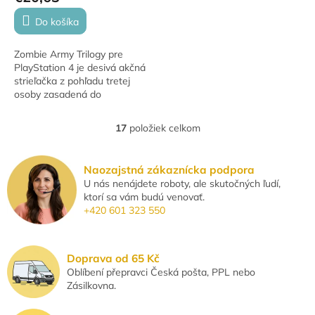
Do košíka
Zombie Army Trilogy pre
PlayStation 4 je desivá akčná
strieľačka z pohľadu tretej
osoby zasadená do
alternatívnej verzie druhej
svetovej vojny. Čaká vás boj
17
položiek celkom
O
proti hordám...
v
l
Naozajstná zákaznícka podpora
á
U nás nenájdete roboty, ale skutočných ľudí,
d
ktorí sa vám budú venovať.
a
+420 601 323 550
c
i
e
p
Doprava od 65 Kč
r
Oblíbení přepravci Česká pošta, PPL nebo
v
Zásilkovna.
k
y