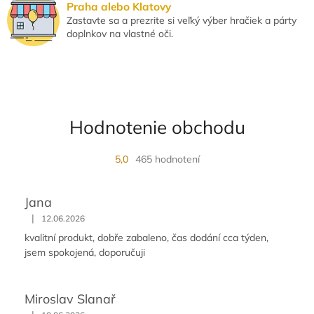
v
Praha alebo Klatovy
ý
Zastavte sa a prezrite si veľký výber hračiek a párty
p
doplnkov na vlastné oči.
i
s
u
Hodnotenie obchodu
5,0
465 hodnotení
Jana
|
12.06.2026
kvalitní produkt, dobře zabaleno, čas dodání cca týden,
jsem spokojená, doporučuji
Miroslav Slanař