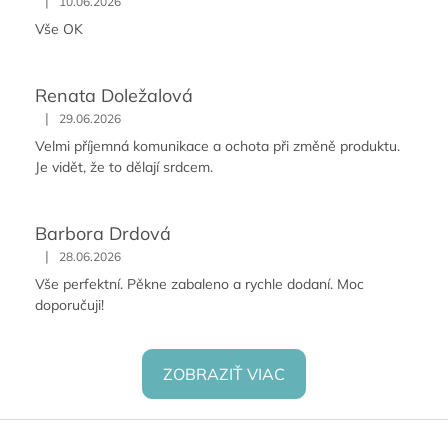
|
10.06.2026
Vše OK
Renata Doležalová
|
29.06.2026
Velmi příjemná komunikace a ochota při změně produktu.
Je vidět, že to dělají srdcem.
Barbora Drdová
|
28.06.2026
Vše perfektní. Pěkne zabaleno a rychle dodaní. Moc
doporučuji!
ZOBRAZIŤ VIAC
Z