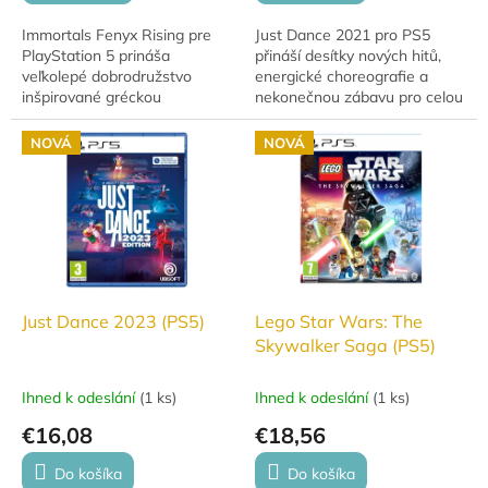
Immortals Fenyx Rising pre
Just Dance 2021 pro PS5
PlayStation 5 prináša
přináší desítky nových hitů,
veľkolepé dobrodružstvo
energické choreografie a
inšpirované gréckou
nekonečnou zábavu pro celou
mytológiou. V úlohe
rodinu. Tančete, soutěžte a
okrídleného hrdinu Fenyxa sa
užijte si skvělou party
NOVÁ
NOVÁ
vydáte na cestu za
kdykoliv!...
záchranou...
Just Dance 2023 (PS5)
Lego Star Wars: The
Skywalker Saga (PS5)
Ihned k odeslání
(
1 ks
)
Ihned k odeslání
(
1 ks
)
€16,08
€18,56
Do košíka
Do košíka