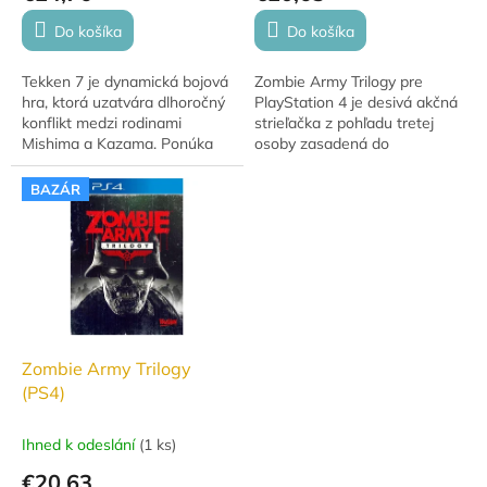
Do košíka
Do košíka
Tekken 7 je dynamická bojová
Zombie Army Trilogy pre
hra, ktorá uzatvára dlhoročný
PlayStation 4 je desivá akčná
konflikt medzi rodinami
strieľačka z pohľadu tretej
Mishima a Kazama. Ponúka
osoby zasadená do
rýchle súboje jeden na
alternatívnej verzie druhej
jedného, ​​široký výber
svetovej vojny. Čaká vás boj
BAZÁR
bojovníkov a hlboký...
proti hordám...
Zombie Army Trilogy
(PS4)
Ihned k odeslání
(
1 ks
)
€20,63