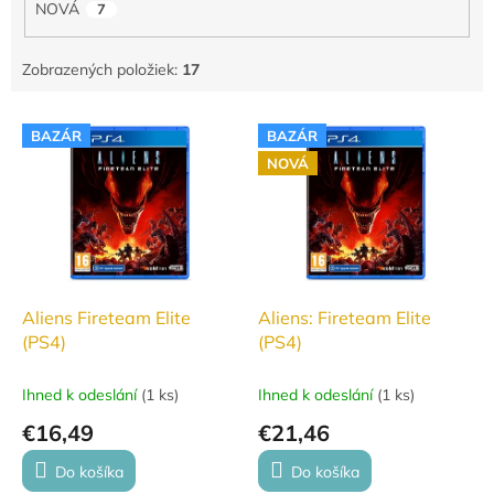
NOVÁ
7
Zobrazených položiek:
17
V
BAZÁR
BAZÁR
ý
NOVÁ
p
i
s
p
r
o
d
Aliens Fireteam Elite
Aliens: Fireteam Elite
u
(PS4)
(PS4)
k
t
Ihned k odeslání
(
1 ks
)
Ihned k odeslání
(
1 ks
)
o
€16,49
€21,46
v
Do košíka
Do košíka