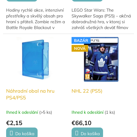
Hodiny rychlé akce, intenzivní
LEGO Star Wars: The
přestřelky a skvělý obsah pro
Skywalker Saga (PS5) – akčná
hraní s přáteli. Zombie režim a
dobrodružná hra, v ktorej si
Battle Royale Blackout v
zahráš všetkých deväť filmov
jednom. CoD: Black Ops 4 -
ságy Star Wars v humornom
online FPS plné napětí....
LEGO spracovaní.
BAZÁR
NOVÁ
Náhradní obal na hru
NHL 22 (PS5)
PS4/PS5
Ihned k odeslání
(
>5 ks
)
Ihned k odeslání
(
1 ks
)
€2,15
€66,10
Do košíka
Do košíka