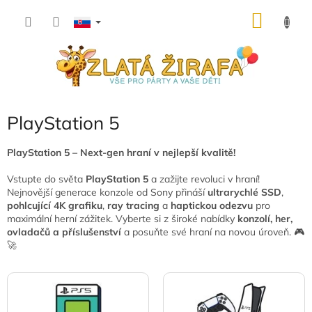
Prejsť
NÁKU
na
obsah
KOŠÍK
PlayStation 5
PlayStation 5 – Next-gen hraní v nejlepší kvalitě!
Vstupte do světa
PlayStation 5
a zažijte revoluci v hraní!
Nejnovější generace konzole od Sony přináší
ultrarychlé SSD
,
pohlcující 4K grafiku
,
ray tracing
a
haptickou odezvu
pro
maximální herní zážitek. Vyberte si z široké nabídky
konzolí, her,
ovladačů a příslušenství
a posuňte své hraní na novou úroveň. 🎮
🚀