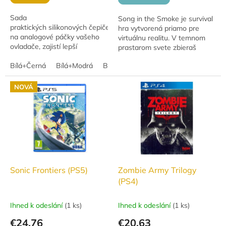
Sada
Song in the Smoke je survival
praktických silikonových čepiček
hra vytvorená priamo pre
na analogové páčky vašeho
virtuálnu realitu. V temnom
ovladače, zajistí lepší
prastarom svete zbieraš
přilnavost a zároveň je chrání
suroviny, vyrábaš nástroje,
před nečistotami a
Bílá+Černá
Bílá+Modrá
Bílá+Červená
lovíš, brániš sa predátorom a
opotřebením.
snažíš sa...
NOVÁ
Sonic Frontiers (PS5)
Zombie Army Trilogy
(PS4)
Ihned k odeslání
(
1 ks
)
Ihned k odeslání
(
1 ks
)
€24,76
€20,63