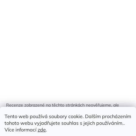
Recenze zobrazené na těchto stránkách neověřujeme, ale
kontrolujeme a odstraňujeme podvodný obsah, pokud je
Tento web používá soubory cookie. Dalším procházením
identifikován.
tohoto webu vyjadřujete souhlas s jejich používáním..
Více informací
zde
.