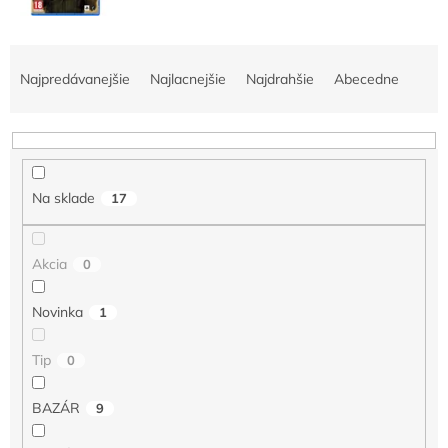
R
a
Najpredávanejšie
Najlacnejšie
Najdrahšie
Abecedne
d
e
n
i
e
Na sklade
17
p
r
o
Akcia
0
d
u
Novinka
1
k
t
o
Tip
0
v
BAZÁR
9