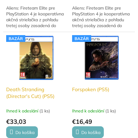
Aliens: Fireteam Elite pre
Aliens: Fireteam Elite pre
PlayStation 4 je kooperatívna
PlayStation 4 je kooperatívna
akčná strieľačka z pohľadu
akčná strieľačka z pohľadu
tretej osoby zasadená do
tretej osoby zasadená do
slávneho sveta Votrelcov.
slávneho sveta Votrelcov.
Postavte sa hordám
Postavte sa hordám
BAZÁR
BAZÁR
xenomorfov a odhaľte...
xenomorfov a odhaľte...
Death Stranding
Forspoken (PS5)
(Director's Cut) (PS5)
Ihned k odeslání
(
1 ks
)
Ihned k odeslání
(
1 ks
)
€33,03
€16,49
Do košíka
Do košíka