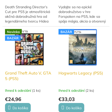
Death Stranding Director’s
Vydajte sa na epické
Cut pre PS5 je atmosférická
dobrodružstvo v hre
akčná dobrodružná hra od
Forspoken na PS5, kde sa
legendárneho tvorcu Hidea
spája mágia, akcia a otvorený
Kojimu, ktorá ponúka
svet. Táto akčná RPG hra vás
jedinečný príbeh, otvorený
vtiahne do dynamických
Novinka
BAZÁR
svet a vylepšený obsah...
súbojov a fascinujúceho...
BAZÁR
Grand Theft Auto V, GTA
Hogwarts Legacy (PS5)
5 (PS5)
Ihned k odeslání
(
1 ks
)
Ihned k odeslání
(
2 ks
)
€24,96
€33,03
Do košíka
Do košíka