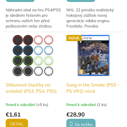
Náhradní obal na hru PS4/PS5
NHL 22 prináša realistický
je ideálním řešením pro
hokejový zážitok novej
ochranu vašich her před
generácie vďaka enginu
poškozením nebo ztrátou
Frostbite. Ponúka
původního obalu. Odolný
autentickejšie animácie, fyziku
materiál zajišťuje dlouhou
kontaktov a atmosféru
NOVÁ
životnost a bezpečné...
zápasov NHL, či už hráš
sólo,...
SIlikonové čepičky na
Song in the Smoke (PS5 –
ovladač (PS3, PS4, PS5)
PS VR2) nová
Ihned k odeslání
(
>5 ks
)
Ihned k odeslání
(
1 ks
)
€1,61
€28,90
DETAIL
Do košíka