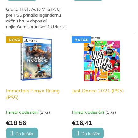
Grand Theft Auto V (GTA 5)
pre PS5 prináša legendárnu
akčnú hru v doposiaľ
najlepšom spracovaní. Užite si
rozsiahly otvorený svet,
napínavé misie, troch
NOVÁ
BAZÁR
hlavných hrdinov aj...
Immortals Fenyx Rising
Just Dance 2021 (PS5)
(PS5)
Ihned k odeslání
(
2 ks
)
Ihned k odeslání
(
1 ks
)
€18,56
€16,41
Do košíka
Do košíka