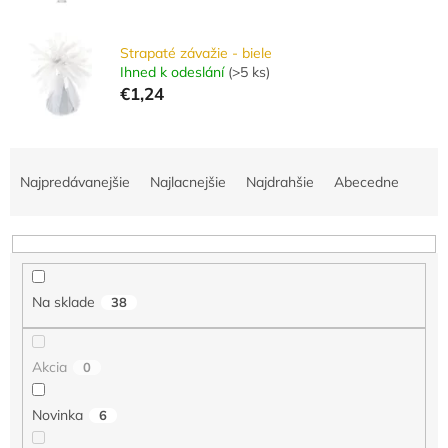
Strapaté závažie - biele
Ihned k odeslání
(
>5 ks
)
€1,24
R
a
Najpredávanejšie
Najlacnejšie
Najdrahšie
Abecedne
d
e
n
i
e
Na sklade
38
p
r
o
Akcia
0
d
u
Novinka
6
k
t