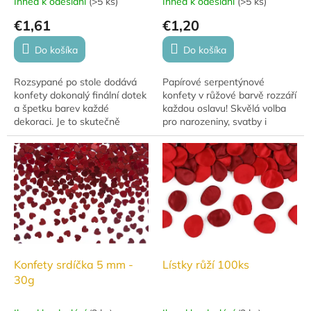
Ihned k odeslání
(
>5 ks
)
Ihned k odeslání
(
>5 ks
)
€1,61
€1,20
Do košíka
Do košíka
Rozsypané po stole dodává
Papírové serpentýnové
konfety dokonalý finální dotek
konfety v růžové barvě rozzáří
a špetku barev každé
každou oslavu! Skvělá volba
dekoraci. Je to skutečně
pro narozeniny, svatby i
nezbytnost pro každou párty!
tematické party.
Tato konfety jsou ideální pro
narozeninovou...
Konfety srdíčka 5 mm -
Lístky růží 100ks
30g