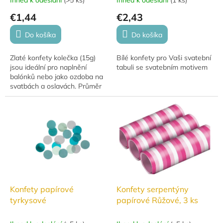
€1,44
€2,43
Do košíka
Do košíka
Zlaté konfety kolečka (15g)
Bílé konfety pro Vaši svatební
jsou ideální pro naplnění
tabuli se svatebním motivem
balónků nebo jako ozdoba na
svatbách a oslavách. Průměr
2,5 cm.
Konfety papírové
Konfety serpentýny
tyrkysové
papírové Růžové, 3 ks