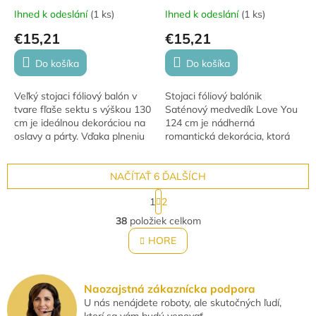
Ihned k odeslání
(
1 ks
)
Ihned k odeslání
(
1 ks
)
€15,21
€15,21
Do košíka
Do košíka
Veľký stojaci fóliový balón v
Stojaci fóliový balónik
tvare fľaše sektu s výškou 130
Saténový medvedík Love You
cm je ideálnou dekoráciou na
124 cm je nádherná
oslavy a párty. Vďaka plneniu
romantická dekorácia, ktorá
vzduchom sa jednoducho
poteší na Valentína, výročie,
zostaví a stabilne stojí bez...
svadbu alebo ako originálne
NAČÍTAŤ 6 ĎALŠÍCH
prekvapenie pre...
S
1
2
t
O
r
38
položiek celkom
v
á
l
HORE
n
á
k
o
d
v
a
Naozajstná zákaznícka podpora
a
c
n
U nás nenájdete roboty, ale skutočných ľudí,
i
i