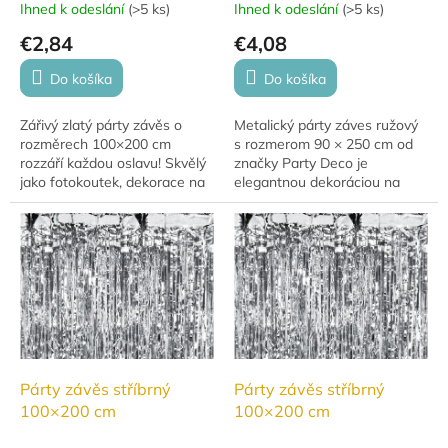
Ihned k odeslání
(
>5 ks
)
Ihned k odeslání
(
>5 ks
)
€2,84
€4,08
Do košíka
Do košíka
Zářivý zlatý párty závěs o
Metalický párty záves ružový
rozměrech 100×200 cm
s rozmerom 90 × 250 cm od
rozzáří každou oslavu! Skvělý
značky Party Deco je
jako fotokoutek, dekorace na
elegantnou dekoráciou na
stěnu nebo vchod.
narodeninové oslavy, svadby,
baby shower aj ďalšie
slávnostné príležitosti....
Párty závěs stříbrný
Párty závěs stříbrný
100×200 cm
100×200 cm