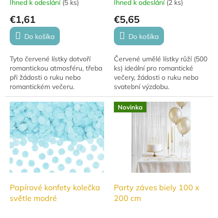
Ihned k odeslání
(
5 ks
)
Ihned k odeslání
(
2 ks
)
€1,61
€5,65
Do košíka
Do košíka
Tyto červené lístky dotvoří
Červené umělé lístky růží (500
romantickou atmosféru, třeba
ks) ideální pro romantické
při žádosti o ruku nebo
večery, žádosti o ruku nebo
romantickém večeru.
svatební výzdobu.
Novinka
Papírové konfety kolečka
Party záves biely 100 x
světle modré
200 cm