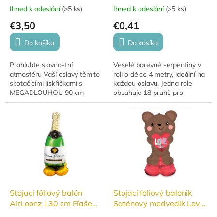
Ihned k odeslání
(
>5 ks
)
Ihned k odeslání
(
>5 ks
)
€3,50
€0,41
Do košíka
Do košíka
Prohlubte slavnostní
Veselé barevné serpentiny v
atmosféru Vaší oslavy těmito
roli o délce 4 metry, ideální na
skotačícími jiskřičkami s
každou oslavu. Jedna role
MEGADLOUHOU 90 cm
obsahuje 18 pruhů pro
prskavkou.
maximální zábavu!
Stojaci fóliový balón
Stojaci fóliový balónik
AirLoonz 130 cm Fľaše
Saténový medvedík Love
sektu
You 124 cm