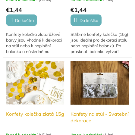
€1,44
€1,44
Do košíka
Do košíka
Konfety kolečka zlatorůžové
Stříbrné konfety kolečka (15g)
barvy jsou vhodné k dekoraci
jsou ideální pro dekoraci stolu
na stůl nebo k naplnění
nebo naplnění balonků. Po
balonku a následnému
prasknutí balonku vytvoří
prasknutí balonku, které
úžasný efekt a dodají vaší
vytvoří skvělý efekt.
oslavě jiskru.
Konfety kolečka zlatá 15g
Konfety na stůl - Svatební
dekorace
Ihned k odeslání
(
>5 ks
)
Ihned k odeslání
(
1 ks
)