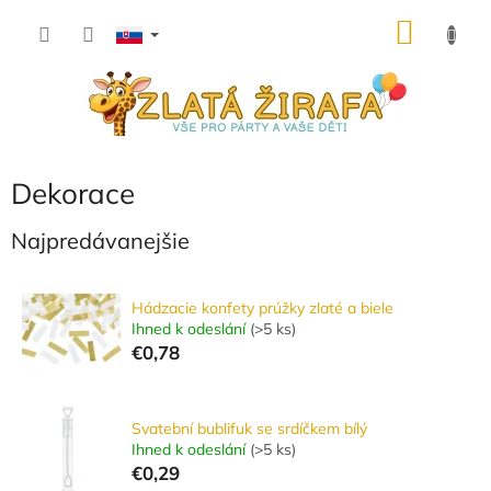
Prejsť
NÁKU
na
obsah
KOŠÍK
Dekorace
Najpredávanejšie
Hádzacie konfety prúžky zlaté a biele
Ihned k odeslání
(
>5 ks
)
€0,78
Svatební bublifuk se srdíčkem bílý
Ihned k odeslání
(
>5 ks
)
€0,29