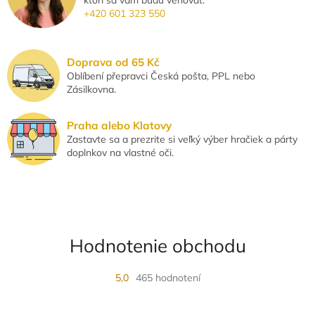
ktorí sa vám budú venovať.
e
e
+420 601 323 550
p
r
v
k
Doprava od 65 Kč
y
Oblíbení přepravci Česká pošta, PPL nebo
v
Zásilkovna.
ý
p
i
Praha alebo Klatovy
s
Zastavte sa a prezrite si veľký výber hračiek a párty
u
doplnkov na vlastné oči.
Hodnotenie obchodu
5,0
465 hodnotení