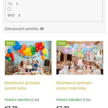
o
Tip
0
v
EKO
2
Zobrazených položiek:
38
V
EKO
EKO
ý
p
i
s
p
r
o
d
Balónková girlanda
Balónková girlanda
u
pastel duha
pastel makronky
k
t
Ihned k odeslání
(
1 ks
)
Ihned k odeslání
(
2 ks
)
o
€7,79
€7,79