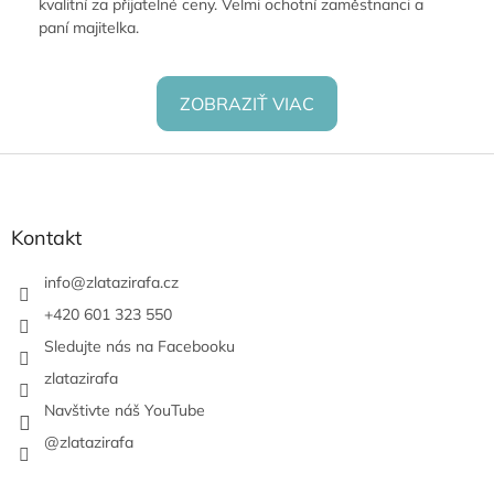
kvalitní za přijatelné ceny. Velmi ochotní zaměstnanci a
paní majitelka.
ZOBRAZIŤ VIAC
Z
á
p
ä
Kontakt
t
i
info
@
zlatazirafa.cz
e
+420 601 323 550
Sledujte nás na Facebooku
zlatazirafa
Navštivte náš YouTube
@zlatazirafa