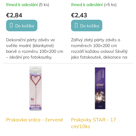
Ihned k odeslání
(
5 ks
)
Ihned k odeslání
(
>5 ks
)
€2,84
€2,43
Do košíka
Do košíka
Dekorační párty závěs ve
Zářivý zlatý párty závěs o
světle modré (blankytné)
rozměrech 100×200 cm
barvě o rozměru 100×200 cm
rozzáří každou oslavu! Skvělý
– ideální pro fotokoutky,
jako fotokoutek, dekorace na
oslavy i slavnostní vstupy.
stěnu nebo vchod.
Prskavka srdce - červené
Prskavky STAR - 17
cm/10ks