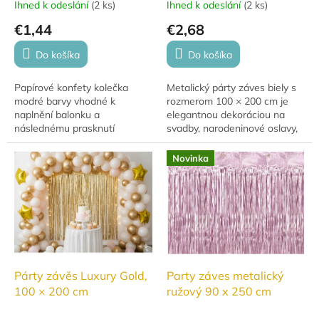
Ihned k odeslání
(
2 ks
)
Ihned k odeslání
(
2 ks
)
€1,44
€2,68
Do košíka
Do košíka
Papírové konfety kolečka
Metalický párty záves biely s
modré barvy vhodné k
rozmerom 100 × 200 cm je
naplnění balonku a
elegantnou dekoráciou na
následnému prasknutí
svadby, narodeninové oslavy,
balonku, které vytvoří skvělý
krstiny aj tematické večierky.
efekt.
Vytvorí efektné pozadie do...
Novinka
Párty závěs Luxury Gold,
Party záves metalický
100 × 200 cm
ružový 90 x 250 cm