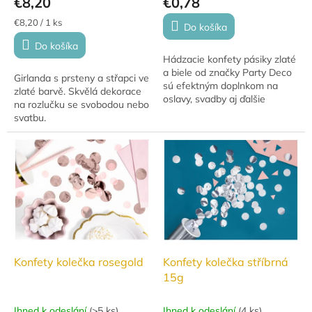
€8,20
€0,78
Jednotková
€8,20 / 1 ks
Do košíka
cena:
Do košíka
Hádzacie konfety pásiky zlaté
a biele od značky Party Deco
Girlanda s prsteny a střapci ve
sú efektným doplnkom na
zlaté barvě. Skvělá dekorace
oslavy, svadby aj ďalšie
na rozlučku se svobodou nebo
slávnostné príležitosti.
svatbu.
Papierové konfety v
elegantnej kombinácii...
Konfety kolečka rosegold
Konfety kolečka stříbrná
15g
Ihned k odeslání
(
>5 ks
)
Ihned k odeslání
(
4 ks
)