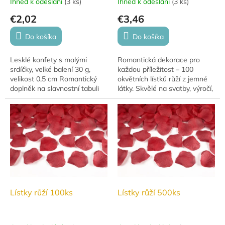
Ihned k odeslání
(
3 ks
)
Ihned k odeslání
(
3 ks
)
€2,02
€3,46
Do košíka
Do košíka
Lesklé konfety s malými
Romantická dekorace pro
srdíčky, velké balení 30 g,
každou příležitost – 100
velikost 0,5 cm Romantický
okvětních lístků růží z jemné
doplněk na slavnostní tabuli
látky. Skvělé na svatby, výročí,
nebo jako výtvarná pomůcka
Valentýna nebo jako dotek
na zdobení a nebo k naplnění
elegance pro váš domov.
balonku...
Lístky růží 100ks
Lístky růží 500ks