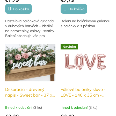
v
Do košíka
Do košíka
Pastelová balónková girlanda
Balení na balónkovou girlandu
v duhových barvách – ideální
s balónky a s páskou.
na narozeniny, oslavy i svatby.
Balení obsahuje vše pro
snadnou výrobu girlandy o
délce cca 2 metry.
Novinka
Dekorácia - drevený
Fóliové balóniky slovo -
nápis - Sweet bar - 37 x
LOVE - 140 x 35 cm -
10 cm
rose gold
Ihned k odeslání
(
3 ks
)
Ihned k odeslání
(
3 ks
)