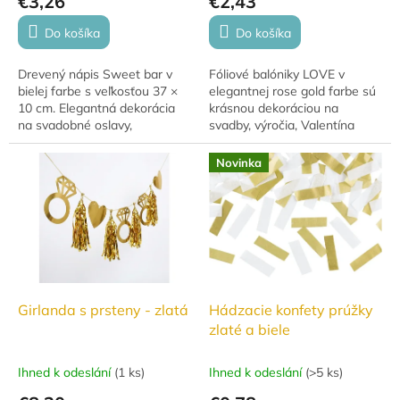
€3,26
€2,43
Do košíka
Do košíka
Drevený nápis Sweet bar v
Fóliové balóniky LOVE v
bielej farbe s veľkosťou 37 ×
elegantnej rose gold farbe sú
10 cm. Elegantná dekorácia
krásnou dekoráciou na
na svadobné oslavy,
svadby, výročia, Valentína
narodeniny, candy bary a
alebo romantické oslavy.
ďalšie slávnostné príležitosti.
Balónikový nápis má rozmer
Novinka
cca 140 × 35 cm, je...
Girlanda s prsteny - zlatá
Hádzacie konfety prúžky
zlaté a biele
Ihned k odeslání
(
1 ks
)
Ihned k odeslání
(
>5 ks
)