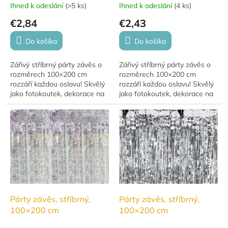
Ihned k odeslání
(
>5 ks
)
Ihned k odeslání
(
4 ks
)
€2,84
€2,43
Do košíka
Do košíka
Zářivý stříbrný párty závěs o
Zářivý stříbrný párty závěs o
rozměrech 100×200 cm
rozměrech 100×200 cm
rozzáří každou oslavu! Skvělý
rozzáří každou oslavu! Skvělý
jako fotokoutek, dekorace na
jako fotokoutek, dekorace na
stěnu nebo vchod.
stěnu nebo vchod.
Párty závěs, stříbrný,
Párty závěs, stříbrný,
100×200 cm
100×200 cm