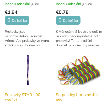
Ihned k odeslání
(
4 ks
)
Ihned k odeslání
(
>5 ks
)
€1,94
€0,78
Do košíka
Do košíka
Prskavky jsou
K Vánocům, Silvestru a dalším
neodmyslitelnou součástí
oslavám neodmyslitelně patří
Vánoc. Ale prskavky ve tvaru
prskavky! Tento tradiční
srdíčka jsou vhodné na
doplněk pro všechny věkové
jakoukoli událost!
kategorie přináší kouzelnou
atmosféru a radost. Balení
obsahuje 10...
Prskavky STAR - 90
Serpentiny barevné 4m
cm/3ks
mix