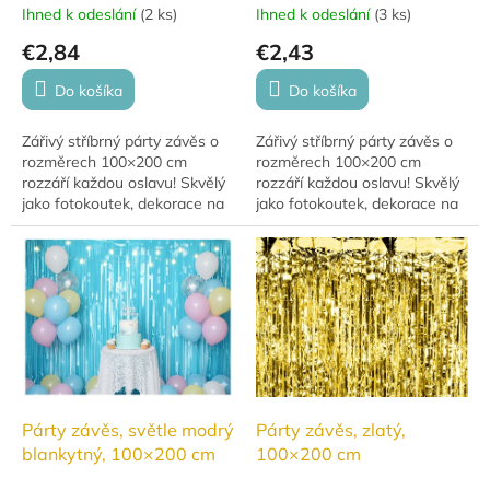
Ihned k odeslání
(
2 ks
)
Ihned k odeslání
(
3 ks
)
€2,84
€2,43
Do košíka
Do košíka
Zářivý stříbrný párty závěs o
Zářivý stříbrný párty závěs o
rozměrech 100×200 cm
rozměrech 100×200 cm
rozzáří každou oslavu! Skvělý
rozzáří každou oslavu! Skvělý
jako fotokoutek, dekorace na
jako fotokoutek, dekorace na
stěnu nebo vchod.
stěnu nebo vchod.
Párty závěs, světle modrý
Párty závěs, zlatý,
blankytný, 100×200 cm
100×200 cm