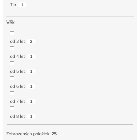
o
Tip
1
v
Věk
od 3 let
2
od 4 let
1
od 5 let
1
od 6 let
1
od 7 let
1
od 8 let
1
Zobrazených položiek:
25