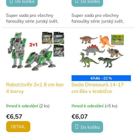
Do košíka
Do košíka
Super sada pro všechny
Super sada pro všechny
fanoušky série Jurský svět.
fanoušky série Jurský svět.
€7,81
–22 %
Robot/zvíře 2v1 8 cm kov
Sada Dinosaurů 14-17
4 barvy
cm 6ks v krabičce
Ihned k odeslání
(
2 ks
)
Ihned k odeslání
(
>5 ks
)
€6,57
€6,07
DETAIL
Do košíka