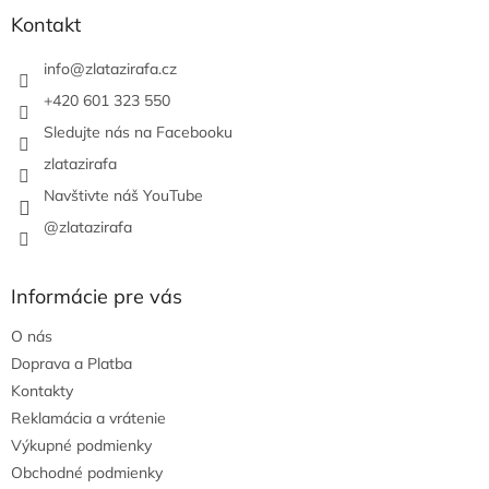
ä
Kontakt
t
i
info
@
zlatazirafa.cz
e
+420 601 323 550
Sledujte nás na Facebooku
zlatazirafa
Navštivte náš YouTube
@zlatazirafa
Informácie pre vás
O nás
Doprava a Platba
Kontakty
Reklamácia a vrátenie
Výkupné podmienky
Obchodné podmienky