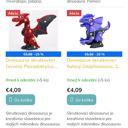
Triceratops, Jobaria,
dinosaura. Pomocí
lietajúceho Pteranodona a
přiloženého nástroje kutejte a
ďalšie dva dinosaury,
objevte zkaměnělinu
Akcia
Akcia
doplnené o strom a skalu.
dinosaura.
Figúrky s...
€5,58
–26 %
€5,58
–26 %
Dinosaurus skrutkovací
Dinosaurus skrutkovací
červený Pterodaktylus,
fialový Dilophosaurus, 26
27 dielikov
dielikov
Ihned k odeslání
(
>5 ks
)
Ihned k odeslání
(
>5 ks
)
€4,09
€4,09
Do košíka
Do košíka
Skrutkovací dinosaurus je
Skrutkovací dinosaurus je
kreatívna stavebnica pre
kreatívna stavebnica pre
malých milovníkov dinosaurov.
malých milovníkov dinosaurov.