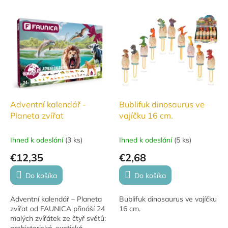
V
ý
p
i
s
p
r
o
d
Adventní kalendář -
Bublifuk dinosaurus ve
u
Planeta zvířat
vajíčku 16 cm.
k
t
Ihned k odeslání
(
3 ks
)
Ihned k odeslání
(
5 ks
)
o
€12,35
€2,68
v
Do košíka
Do košíka
Adventní kalendář – Planeta
Bublifuk dinosaurus ve vajíčku
zvířat od FAUNICA přináší 24
16 cm.
malých zvířátek ze čtyř světů:
prehistorická, exotická,