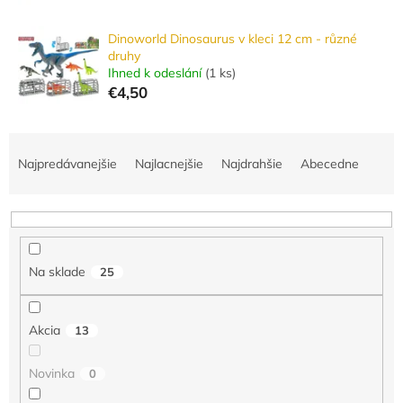
Dinoworld Dinosaurus v kleci 12 cm - různé
druhy
Ihned k odeslání
(
1 ks
)
€4,50
R
a
Najpredávanejšie
Najlacnejšie
Najdrahšie
Abecedne
d
e
n
i
e
Na sklade
25
p
r
o
Akcia
13
d
u
Novinka
0
k
t