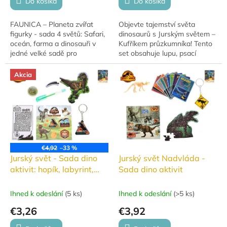
Do košíka
Do košíka
FAUNICA – Planeta zvířat
Objevte tajemství světa
figurky - sada 4 světů: Safari,
dinosaurů s Jurským světem –
oceán, farma a dinosauři v
Kufříkem průzkumníka! Tento
jedné velké sadě pro
set obsahuje lupu, psací
nekonečné hraní a poznávání,
potřeby a fosilii, které vaše
60 ks.
malé badatele zavedou do
Akcia
fascinujícího...
€4,92
–33 %
Jurský svět - Sada dino
Jurský svět Nadvláda -
aktivit: hopík, labyrint,
Sada dino aktivit
puzzle, nálepky, klíčenka
a pero
Ihned k odeslání
(
5 ks
)
Ihned k odeslání
(
>5 ks
)
€3,26
€3,92