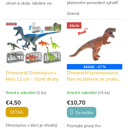
plastovém provedení vytváří
strom a skalu. Ideálne na
páru a je doplněn o světelný a
hranie i zbieranie.
zvukový efekt. Dostupný ve
Zelená
dvou...
Akcia
€13,01
–17 %
Dinoworld Dinosaurus v
Dinoworld tyranosaurus
kleci 12 cm - různé druhy
Rex na baterie se zvukem
41 cm
Ihned k odeslání
(
1 ks
)
Ihned k odeslání
(
>5 ks
)
€4,50
€10,70
DETAIL
Do košíka
Dinosaurus v kleci je vhodný
Poznejte pravý řev