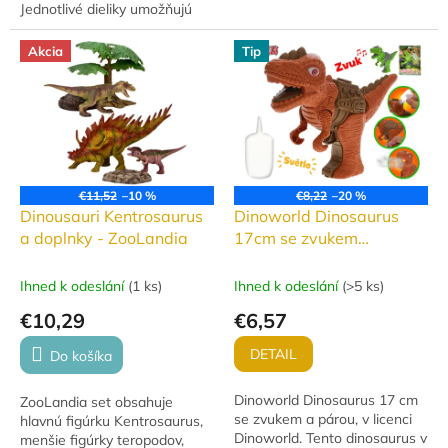
Jednotlivé dieliky umožňujú
zostavenie vlastného
dinosaura. Vyrobené z
Akcia
Tip
kvalitného plastu,...
€11,52
–10 %
€8,22
–20 %
Dinousauri Kentrosaurus
Dinoworld Dinosaurus
a doplnky - ZooLandia
17cm se zvukem
vytvářející páru - různé
barvy
Ihned k odeslání
(
1 ks
)
Ihned k odeslání
(
>5 ks
)
€10,29
€6,57
DETAIL
Do košíka
Dinoworld Dinosaurus 17 cm
ZooLandia set obsahuje
se zvukem a párou, v licenci
hlavnú figúrku Kentrosaurus,
Dinoworld. Tento dinosaurus v
menšie figúrky teropodov,