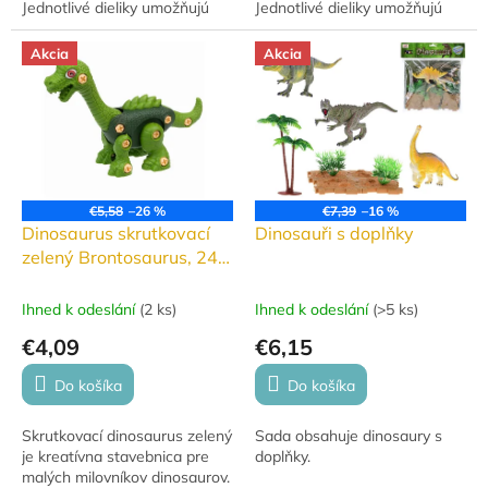
Jednotlivé dieliky umožňujú
Jednotlivé dieliky umožňujú
zostavenie vlastného
zostavenie vlastného
dinosaura. Vyrobené z
dinosaura. Vyrobené z
Akcia
Akcia
kvalitného plastu,...
kvalitného plastu,...
€5,58
–26 %
€7,39
–16 %
Dinosaurus skrutkovací
Dinosauři s doplňky
zelený Brontosaurus, 24
dielikov
Ihned k odeslání
(
2 ks
)
Ihned k odeslání
(
>5 ks
)
€4,09
€6,15
Do košíka
Do košíka
Skrutkovací dinosaurus zelený
Sada obsahuje dinosaury s
je kreatívna stavebnica pre
doplňky.
malých milovníkov dinosaurov.