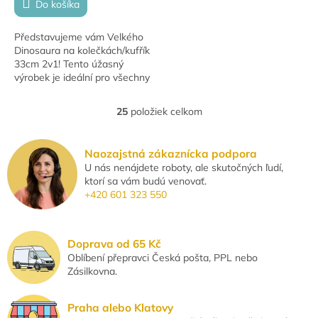
Do košíka
Představujeme vám Velkého
Dinosaura na kolečkách/kufřík
33cm 2v1! Tento úžasný
výrobek je ideální pro všechny
malé milovníky dinosaurů.
Velký dinosaurus funguje
25
položiek celkom
O
nejen jako...
v
l
Naozajstná zákaznícka podpora
á
U nás nenájdete roboty, ale skutočných ľudí,
d
ktorí sa vám budú venovať.
a
+420 601 323 550
c
i
e
p
Doprava od 65 Kč
r
Oblíbení přepravci Česká pošta, PPL nebo
v
Zásilkovna.
k
y
v
Praha alebo Klatovy