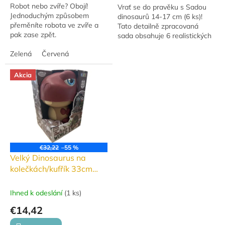
Robot nebo zvíře? Obojí!
Vrať se do pravěku s Sadou
Jednoduchým způsobem
dinosaurů 14-17 cm (6 ks)!
přeměníte robota ve zvíře a
Tato detailně zpracovaná
pak zase zpět.
sada obsahuje 6 realistických
figur dinosauřích velikánů,
Zelená
Červená
kteří okouzlí každého malého...
Akcia
€32,22
–55 %
Velký Dinosaurus na
kolečkách/kufřík 33cm
2v1 s dinosaury a
doplňky v krabičce
Ihned k odeslání
(
1 ks
)
€14,42