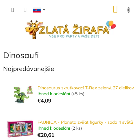
Prejsť
NÁKU
na
obsah
KOŠÍK
Dinosauři
Najpredávanejšie
Dinosaurus skrutkovací T-Rex zelený, 27 dielikov
Ihned k odeslání
(
>5 ks
)
€4,09
FAUNICA - Planeta zvířat figurky - sada 4 světů
Ihned k odeslání
(
2 ks
)
€20,61