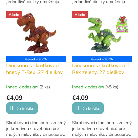
Jednotlivé dieliky umožňujú
Jednotlivé dieliky umožňujú
zostavenie vlastného
zostavenie vlastného
dinosaura. Vyrobené z
dinosaura. Vyrobené z
Akcia
Akcia
kvalitného plastu, vhodné...
kvalitného plastu, vhodné...
€5,58
–26 %
€5,58
–26 %
Dinosaurus skrutkovací
Dinosaurus skrutkovací T-
hnedý T-Rex, 27 dielikov
Rex zelený, 27 dielikov
Ihned k odeslání
(
2 ks
)
Ihned k odeslání
(
>5 ks
)
€4,09
€4,09
Do košíka
Do košíka
Skrutkovací dinosaurus zelený
Skrutkovací dinosaurus zelený
je kreatívna stavebnica pre
je kreatívna stavebnica pre
malých milovníkov dinosaurov.
malých milovníkov dinosaurov.