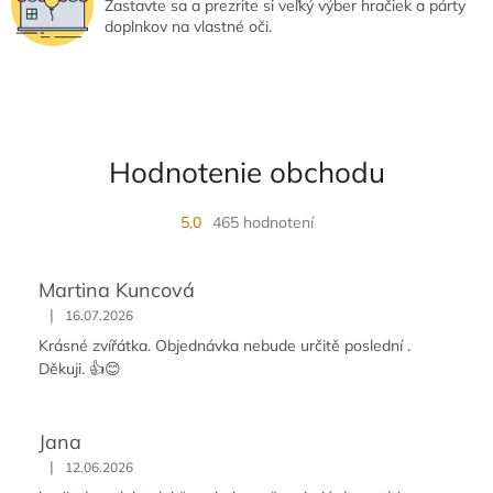
ý
Zastavte sa a prezrite si veľký výber hračiek a párty
p
doplnkov na vlastné oči.
i
s
u
Hodnotenie obchodu
5,0
465 hodnotení
Martina Kuncová
|
16.07.2026
Krásné zvířátka. Objednávka nebude určitě poslední .
Děkuji. 👍😊
Jana
|
12.06.2026