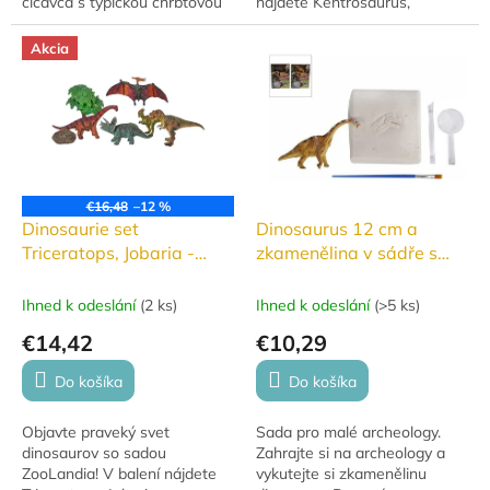
cicavca s typickou chrbtovou
nájdete Kentrosaurus,
plachtou. Figúrka má rozmery
Tyrannosaurus Rex,
17×9 cm, je vhodná pre deti
okrídleného Pteranodona a
Akcia
od 3 rokov...
ďalšie dva teropody, doplnené
o...
€16,48
–12 %
Dinosaurie set
Dinosaurus 12 cm a
Triceratops, Jobaria -
zkamenělina v sádře s
ZooLandia
dlátem
Ihned k odeslání
(
2 ks
)
Ihned k odeslání
(
>5 ks
)
€14,42
€10,29
Do košíka
Do košíka
Objavte praveký svet
Sada pro malé archeology.
dinosaurov so sadou
Zahrajte si na archeology a
ZooLandia! V balení nájdete
vykutejte si zkamenělinu