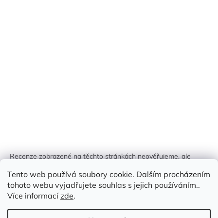
Recenze zobrazené na těchto stránkách neověřujeme, ale
kontrolujeme a odstraňujeme podvodný obsah, pokud je
Tento web používá soubory cookie. Dalším procházením
identifikován.
tohoto webu vyjadřujete souhlas s jejich používáním..
Více informací
zde
.