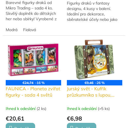
Barevné figurky draků od
Figurky draků v fantasy
Mikro Trading – sada 4 ks.
designu, 4 kusy v balení.
Skvělý doplněk do dětských
Ideální pro dekorace,
her nebo sbírky! Vyrobené z
sběratelské účely nebo jako
kvalitního plastu s detailním
dárek pro milovníky fantasy.
zpracováním. Rozvíjejte
Modrá
Fialová
fantazii svých...
€24,74
–16 %
€9,46
–26 %
FAUNICA - Planeta zvířat
Jurský svět - Kufřík
figurky - sada 4 světů
průzkumníka s lupou,
psacími potřebami a
fosilií
Ihned k odeslání
(
2 ks
)
Ihned k odeslání
(
>5 ks
)
€20,61
€6,98