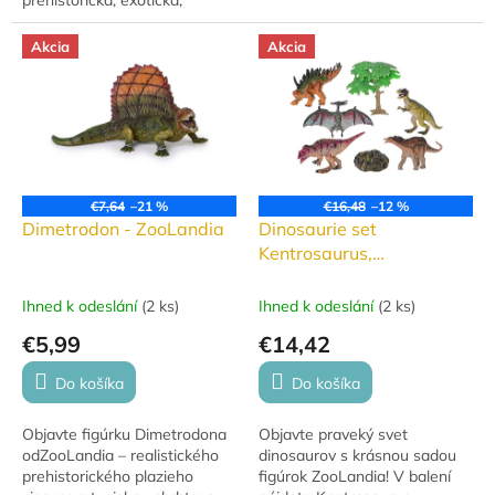
mořská a domácí.
Akcia
Akcia
€7,64
–21 %
€16,48
–12 %
Dimetrodon - ZooLandia
Dinosaurie set
Kentrosaurus,
Tyranosaurus Rex -
ZooLandia
Ihned k odeslání
(
2 ks
)
Ihned k odeslání
(
2 ks
)
€5,99
€14,42
Do košíka
Do košíka
Objavte figúrku Dimetrodona
Objavte praveký svet
odZooLandia – realistického
dinosaurov s krásnou sadou
prehistorického plazieho
figúrok ZooLandia! V balení