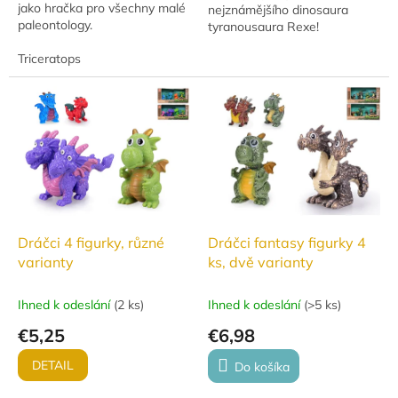
jako hračka pro všechny malé
nejznámějšího dinosaura
paleontology.
tyranousaura Rexe!
Triceratops
Dráčci 4 figurky, různé
Dráčci fantasy figurky 4
varianty
ks, dvě varianty
Ihned k odeslání
(
2 ks
)
Ihned k odeslání
(
>5 ks
)
€5,25
€6,98
DETAIL
Do košíka