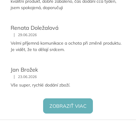
kvalitní produkt, dobře zabaleno, čas dodání cca týden,
jsem spokojená, doporučuji
Renata Doležalová
|
29.06.2026
Velmi příjemná komunikace a ochota při změně produktu.
Je vidět, že to dělají srdcem.
Jan Brožek
|
23.06.2026
Vše super, rychlé dodání zboží.
ZOBRAZIŤ VIAC
Z
á
p