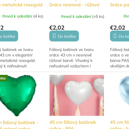
 metalické rosegold
Srdce pa
Srdce neonové - růžové
Ihned k odeslání
(
4 ks
)
Ih
Ihned k odeslání
(
>5 ks
)
02
€2,02
€2,02
o košíka
Do ko
Do košíka
ý balónek ve tvaru
Fóliový ba
Fóliový balónek ve tvaru
43 cm v elegantní
srdce o ve
srdce 43 cm v neonově
metalické rosegold.
barva PAS
růžové barvě. Vhodný k
ý k nafouknutí
skvělým d
nafouknutí vzduchem i
hem i héliem.
PRO RADO
héliem.
stálé barv
nka
narozeniny,
45 cm fóliový balónek
45 cm fó
 foliový balónek -
srdce - Bílá
srdce - 
ě zelené srdce