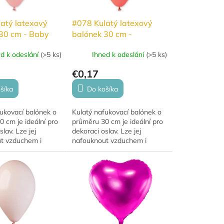
atý latexový
#078 Kulatý latexový
30 cm - Baby
balónek 30 cm -
Pastelová korálová
ed k odeslání
(
>5 ks
)
Ihned k odeslání
(
>5 ks
)
€0,17
šíka
Do košíka
ukovací balónek o
Kulatý nafukovací balónek o
 cm je ideální pro
průměru 30 cm je ideální pro
lav. Lze jej
dekoraci oslav. Lze jej
t vzduchem i
nafouknout vzduchem i
o nafouknutí
héliem. Pro nafouknutí
se často využívá v
vzduchem se často využívá v
 Při použití...
dekoracích. Při použití...