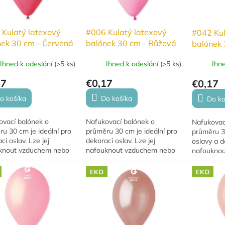
 Kulatý latexový
#006 Kulatý latexový
#042 Kul
nek 30 cm - Červená
balónek 30 cm - Růžová
balónek 
Ihned k odeslání
(
>5 ks
)
Ihned k odeslání
(
>5 ks
)
Ihn
17
€0,17
€0,17
o košíka
Do košíka
Do ko
ovací balónek o
Nafukovací balónek o
Nafukovac
u 30 cm je ideální pro
průměru 30 cm je ideální pro
průměru 30
ci oslav. Lze jej
dekoraci oslav. Lze jej
oslavy a d
knout vzduchem nebo
nafouknout vzduchem nebo
nafoukno
, přičemž s héliem se
héliem, přičemž s héliem se
héliem, př
 10–12 hodin. Balónky
vznáší 10–12 hodin. Balónky
vznáší 10–
EKO
EKO
yrobeny z...
jsou vyrobeny z...
rozměr je 