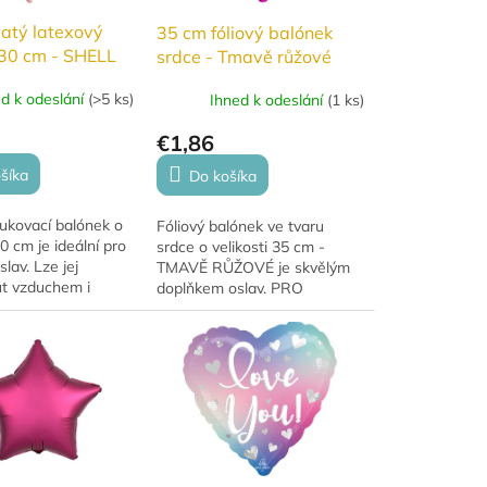
atý latexový
35 cm fóliový balónek
30 cm - SHELL
srdce - Tmavě růžové
ed k odeslání
(
>5 ks
)
Ihned k odeslání
(
1 ks
)
€1,86
šíka
Do košíka
ukovací balónek o
Fóliový balónek ve tvaru
 cm je ideální pro
srdce o velikosti 35 cm -
lav. Lze jej
TMAVĚ RŮŽOVÉ je skvělým
t vzduchem i
doplňkem oslav. PRO
o nafouknutí
RADOST. Má krásné stálé
se často využívá v
barvy a hodí se na
 Při použití...
narozeniny, výročí i
novoroční...