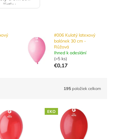
lístky
xový
#006 Kulatý latexový
balónek 30 cm -
Růžová
Ihned k odeslání
(
>5 ks
)
€0,17
195
položiek celkom
EKO