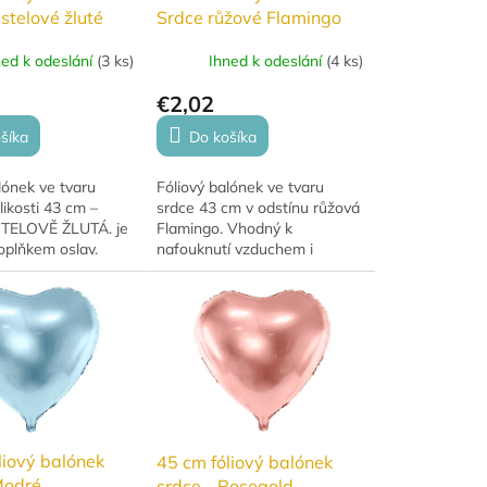
stelové žluté
Srdce růžové Flamingo
ned k odeslání
(
3 ks
)
Ihned k odeslání
(
4 ks
)
€2,02
šíka
Do košíka
lónek ve tvaru
Fóliový balónek ve tvaru
likosti 43 cm –
srdce 43 cm v odstínu růžová
TELOVĚ ŽLUTÁ. je
Flamingo. Vhodný k
oplňkem oslav.
nafouknutí vzduchem i
ST. Má krásné
héliem.
y a hodí se na
 výročí i...
liový balónek
45 cm fóliový balónek
Modré
srdce - Rosegold