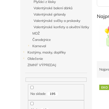
Plyšáci z lásky
Valentýnské balení dárků
Valentýnské girlandy
Najp
Valentýnské svíčky a prskavky
Valentýnské konfety a okvětní lístky
MDŽ
Čarodejnice
Karneval
Kostýmy, masky, doplňky
Oblečenie
R
ZIMNÝ VÝPREDAJ
a
Najpr
d
e
V
n
EKO
ý
i
Na sklade
195
p
e
i
p
s
r