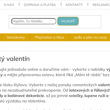
O NÁS
DOPRAVA A PLATBA
KONTAKTY
REKLAMÁC
HĽADAŤ
Narodeniny
Playstation a Xbox
Jedlo a pitie na cesty
ý valentín
jte jednoduše online a doručíme vám - vyberte z nabídky
v
ky
a mějte připravenou oslavu, která říká „Mám tě rád/a“ bez 
e lásku štýlovo. Vyberte z našej ponuky romantických
valent
 na nezabudnuteľné prekvapenie. Od
latexových a fóliovýc
dy a balónové dekorácie
, až po jemné
sviečky, lupene ruží a
lú výzdobu na Valentína.