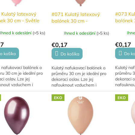
 Kulatý latexový
#073 Kul
#071 Kulatý latexový
ek 30 cm - Světle
balónek 
balónek 30 cm -
vá
růžová
Rosegold
Ihned k odeslání
(
>5 ks
)
Ihn
Ihned k odeslání
(
>5 ks
)
17
€0,17
€0,17
o košíka
Do ko
Do košíka
 nafukovací balónek o
Kulatý naf
Kulatý nafukovací balónek o
u 30 cm je ideální pro
průměru 30
průměru 30 cm je ideální pro
ci oslav. Lze jej
dekoraci os
dekoraci oslav. Lze jej
knout vzduchem i
nafouknou
nafouknout vzduchem i
. Pro nafouknutí
héliem. Pr
héliem. Pro nafouknutí
hem se často využívá v
vzduchem 
vzduchem se často využívá v
EKO
EKO
ích. Při použití...
dekoracích.
dekoracích. Při použití...