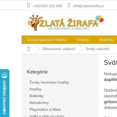
Prejsť
+420 601 323 550
info@zlatazirafa.cz
na
obsah
Česky hovoriace hračky
Hračky
Balóniky
Domov
Slávnostné udalosti
Svätý valentín
B
Svät
o
Preskočiť
č
Kategórie
kategórie
n
Nakupu
ý
doplň
Česky hovoriace hračky
p
Hračky
Oslávt
a
okamih
Balóniky
n
girlan
e
Narodeniny
dokona
l
Playstation a Xbox
Jedlo a pitie na cesty