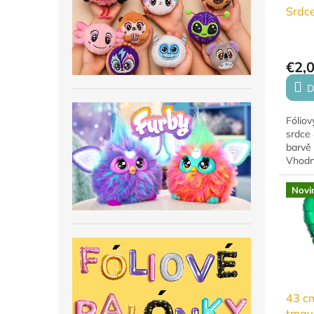
Srdce
€2,
D
Fóliov
srdce 
barvě 
Vhodn
vzduc
Novi
43 cm
tmav