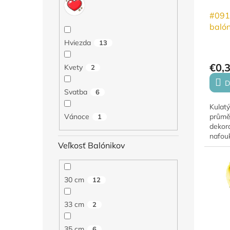
#091
baló
Růžo
Hviezda
13
€0,
Kvety
2
D
Svatba
6
Kulatý
průměr
Vánoce
1
dekora
nafou
Veľkosť Balónikov
héliem
vzduc
dekorac
30 cm
12
33 cm
2
35 cm
6