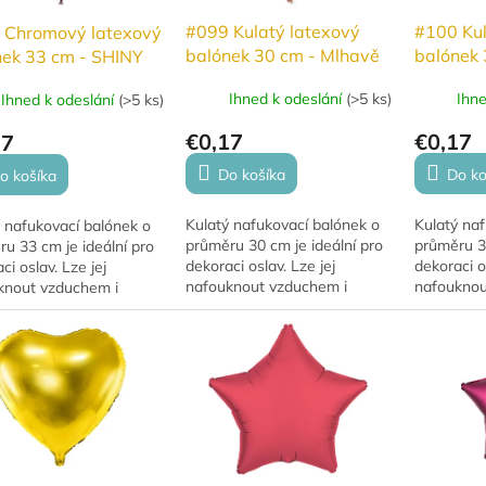
#099 Kulatý latexový
#100 Kul
 Chromový latexový
balónek 30 cm - Mlhavě
balónek 
nek 33 cm - SHINY
růžová
Růžový
vá
Ihned k odeslání
(
>5 ks
)
Ihn
Ihned k odeslání
(
>5 ks
)
€0,17
€0,17
37
Do košíka
Do ko
o košíka
Kulatý nafukovací balónek o
Kulatý naf
 nafukovací balónek o
průměru 30 cm je ideální pro
průměru 30
u 33 cm je ideální pro
dekoraci oslav. Lze jej
dekoraci os
ci oslav. Lze jej
nafouknout vzduchem i
nafouknou
knout vzduchem i
héliem. Pro nafouknutí
héliem. Pr
. Pro nafouknutí
vzduchem se často využívá v
vzduchem 
hem se často využívá v
dekoracích. Při použití...
dekoracích.
ích. Při použití...