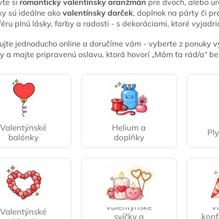
vte si
romantický valentínsky aranžmán
pre dvoch, alebo ur
ky sú ideálne ako
valentínsky darček
, doplnok na párty či p
éru plnú lásky, farby a radosti - s dekoráciami, ktoré vyjadri
jte jednoducho online a doručíme vám - vyberte z ponuky vý
y a majte pripravenú oslavu, ktorá hovorí „Mám ťa rád/a“ be
Valentýnské
Helium a
Ply
balónky
doplňky
Valentýnské
V
Valentýnské
svíčky a
konf