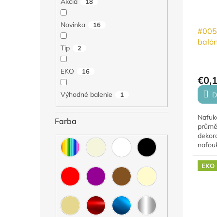
Akcia
18
p
o
r
d
o
Novinka
u
16
#005
d
k
baló
u
t
Tip
2
k
o
t
v
EKO
16
o
€0,
v
Výhodné balenie
1
D
Nafuk
Farba
průměr
dekora
nafou
héliem
vznáší
EKO
jsou v