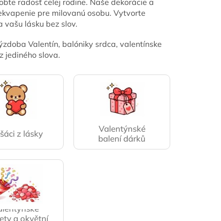
obte radosť celej rodine. Naše dekorácie a
rekvapenie pre milovanú osobu. Vytvorte
a vašu lásku bez slov.
zdoba Valentín, balóniky srdca, valentínske
z jediného slova.
Valentýnské
šáci z lásky
balení dárků
alentýnské
ety a okvětní