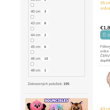
35 cm
srdce
40 cm
3
43 cm
8
€1,
44 cm
2
D
Fóliov
45 cm
6
srdce 
ČERVE
46 cm
10
doplň
RADOS
barvy 
48 cm
2
naroze
dekora
Zobrazených položiek:
195
43 cm