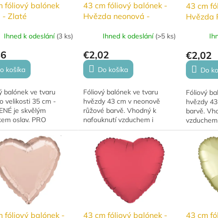
 fóliový balónek
43 cm fóliový balónek -
43 cm fó
 - Zlaté
Hvězda neonová -
Hvězda 
růžová
tmavě r
Ihned k odeslání
(
3 ks
)
Ihned k odeslání
(
>5 ks
)
Ih
86
€2,02
€2,02
o košíka
Do košíka
Do ko
ý balónek ve tvaru
Fóliový balónek ve tvaru
Fóliový ba
o velikosti 35 cm -
hvězdy 43 cm v neonově
hvězdy 43
NÉ je skvělým
růžové barvě. Vhodný k
barvě. Vh
kem oslav. PRO
nafouknutí vzduchem i
vzduchem 
T. Má krásné stálé
héliem.
a hodí se na
niny, výročí i novoroční
ce....
 fóliový balónek -
43 cm fó
43 cm fóliový balónek -