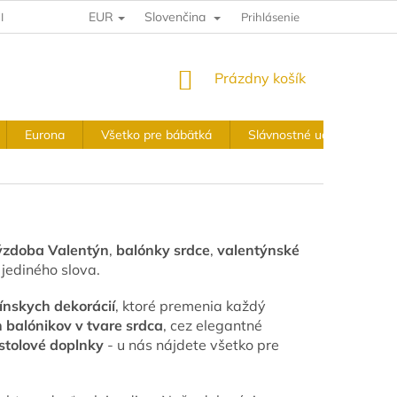
EUR
Slovenčina
IA A VRÁTENIE
VÝKUPNÉ PODMIENKY
Prihlásenie
OBCHODNÉ PODMIE
NÁKUPNÝ
Prázdny košík
KOŠÍK
Eurona
Všetko pre bábätká
Slávnostné udalosti
ýzdoba Valentýn
,
balónky srdce
,
valentýnské
jediného slova.
ínskych dekorácií
, ktoré premenia každý
h balónikov v tvare srdca
, cez elegantné
 stolové doplnky
- u nás nájdete všetko pre