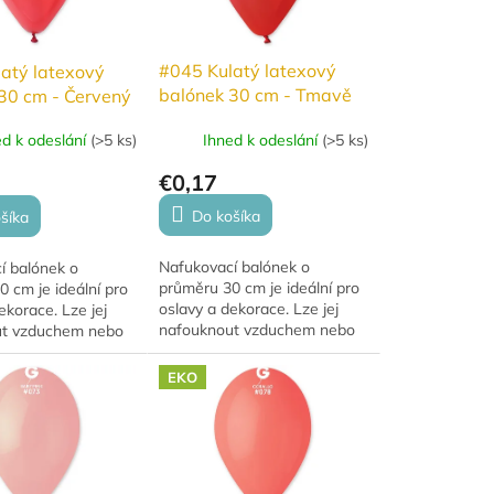
#045 Kulatý latexový
atý latexový
balónek 30 cm - Tmavě
30 cm - Červený
červená
Ihned k odeslání
(
>5 ks
)
ed k odeslání
(
>5 ks
)
€0,17
Do košíka
šíka
Nafukovací balónek o
í balónek o
průměru 30 cm je ideální pro
 cm je ideální pro
oslavy a dekorace. Lze jej
ekorace. Lze jej
nafouknout vzduchem nebo
ut vzduchem nebo
héliem, přičemž s héliem se
ičemž s héliem se
vznáší 10–12 hodin. Tento
12 hodin. Tento
EKO
rozměr je doporučený...
doporučený...