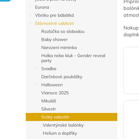
Pripra
Eurona
balóni
atmosf
Všetko pre bábätká
Slávnostné udalosti
Nakupu
Rozlúčka so slobodou
doplnk
Baby shower
Narození miminka
Holka nebo kluk - Gender reveal
party
Svadba
Darčekové poukážky
Halloween
Vianoce 2025
Mikuláš
Silvestr
Svätý valentín
Valentýnské balónky
Helium a doplňky