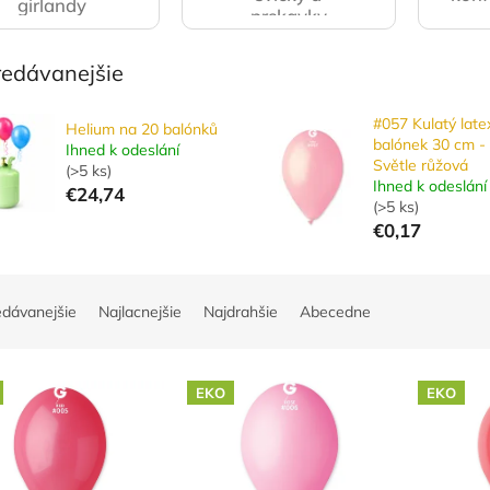
girlandy
prskavky
redávanejšie
#057 Kulatý late
Helium na 20 balónků
balónek 30 cm -
Ihned k odeslání
Světle růžová
(
>5 ks
)
Ihned k odeslání
€24,74
(
>5 ks
)
€0,17
edávanejšie
Najlacnejšie
Najdrahšie
Abecedne
EKO
EKO