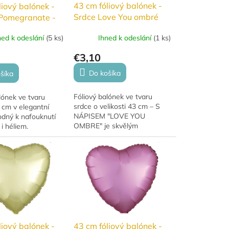
43 cm fóliový balónek -
liový balónek -
Srdce Love You ombré
Pomegranate -
ůžová
Ihned k odeslání
(
1 ks
)
ned k odeslání
(
5 ks
)
€3,10
Do košíka
šíka
Fóliový balónek ve tvaru
lónek ve tvaru
srdce o velikosti 43 cm – S
 cm v elegantní
NÁPISEM "LOVE YOU
odný k nafouknutí
OMBRE" je skvělým
i héliem.
doplňkem oslav. PRO
RADOST. Má krásné stálé
barvy a hodí se na
narozeniny, výročí i...
liový balónek -
43 cm fóliový balónek -