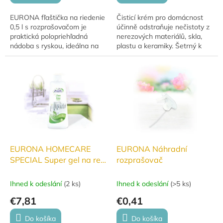
EURONA fľaštička na riedenie
Čisticí krém pro domácnost
0,5 l s rozprašovačom je
účinně odstraňuje nečistoty z
praktická polopriehľadná
nerezových materiálů, skla,
nádoba s ryskou, ideálna na
plastu a keramiky. Šetrný k
presné riedenie a aplikáciu
citlivým povrchům, ekologický
čistiacich prostriedkov.
a bezpečný pro celou rodinu
Vhodná na domáce...
i...
EURONA HOMECARE
EURONA Náhradní
SPECIAL Super gel na rez
rozprašovač
a vodní kámen 500ml
Ihned k odeslání
(
2 ks
)
Ihned k odeslání
(
>5 ks
)
€7,81
€0,41
Do košíka
Do košíka