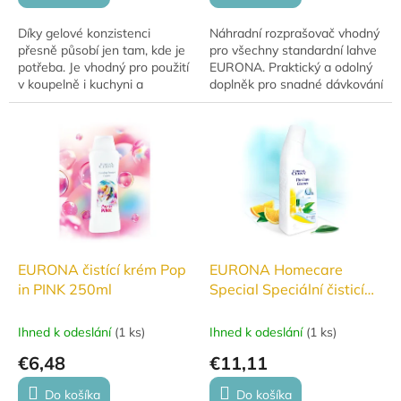
Díky gelové konzistenci
Náhradní rozprašovač vhodný
přesně působí jen tam, kde je
pro všechny standardní lahve
potřeba. Je vhodný pro použití
EURONA. Praktický a odolný
v koupelně i kuchyni a
doplněk pro snadné dávkování
vyrobený pouze z přírodních
čisticích prostředků.
látek. Nepoužívejte na
plastové povrchy,...
EURONA čistící krém Pop
EURONA Homecare
in PINK 250ml
Special Speciální čisticí
prostředek na spáry, 750
ml
Ihned k odeslání
(
1 ks
)
Ihned k odeslání
(
1 ks
)
€6,48
€11,11
Do košíka
Do košíka