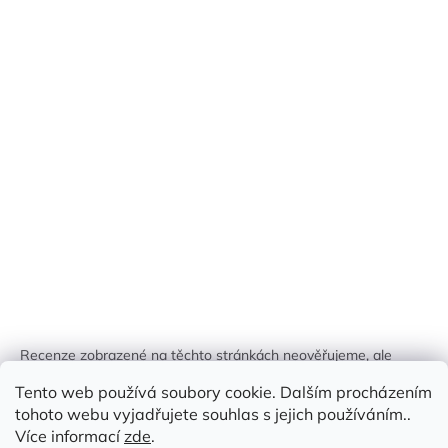
Recenze zobrazené na těchto stránkách neověřujeme, ale
kontrolujeme a odstraňujeme podvodný obsah, pokud je
Tento web používá soubory cookie. Dalším procházením
identifikován.
tohoto webu vyjadřujete souhlas s jejich používáním..
Více informací
zde
.