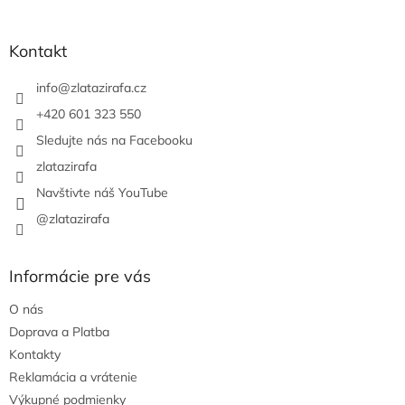
á
p
ä
Kontakt
t
i
info
@
zlatazirafa.cz
e
+420 601 323 550
Sledujte nás na Facebooku
zlatazirafa
Navštivte náš YouTube
@zlatazirafa
Informácie pre vás
O nás
Doprava a Platba
Kontakty
Reklamácia a vrátenie
Výkupné podmienky