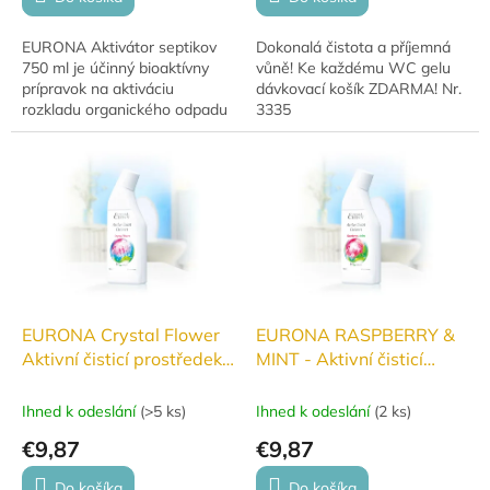
EURONA Aktivátor septikov
Dokonalá čistota a příjemná
750 ml je účinný bioaktívny
vůně! Ke každému WC gelu
prípravok na aktiváciu
dávkovací košík ZDARMA! Nr.
rozkladu organického odpadu
3335
v septikoch a žumpách.
Pomáha odstraňovať zápach,
znižovať usadeniny a...
EURONA Crystal Flower
EURONA RASPBERRY &
Aktivní čisticí prostředek
MINT - Aktivní čisticí
pro svěží toaletu 750 ml
prostředek pro svěží
toaletu 750ml
Ihned k odeslání
(
>5 ks
)
Ihned k odeslání
(
2 ks
)
€9,87
€9,87
Do košíka
Do košíka