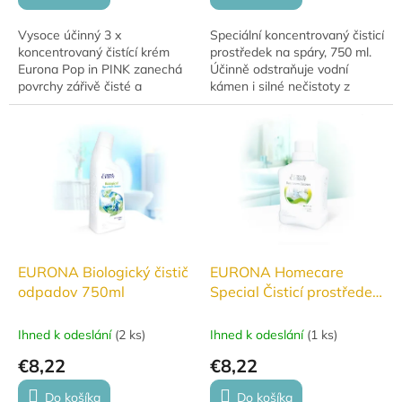
Vysoce účinný 3 x
Speciální koncentrovaný čisticí
koncentrovaný čistící krém
prostředek na spáry, 750 ml.
Eurona Pop in PINK zanechá
Účinně odstraňuje vodní
povrchy zářivě čisté a
kámen i silné nečistoty z
provoněné letní kosmetickou
cementových spár bez drhnutí
vůní. Šetrně odstraňuje
a obnovuje jejich vzhled. Díky...
nečistoty bez poškrábání.
EURONA Biologický čistič
EURONA Homecare
odpadov 750ml
Special Čisticí prostředek
na koupelny 500ml
Ihned k odeslání
(
2 ks
)
Ihned k odeslání
(
1 ks
)
€8,22
€8,22
Do košíka
Do košíka