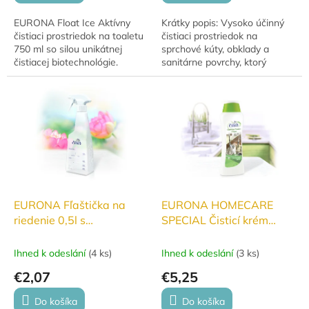
EURONA Float Ice Aktívny
Krátky popis: Vysoko účinný
čistiaci prostriedok na toaletu
čistiaci prostriedok na
750 ml so silou unikátnej
sprchové kúty, obklady a
čistiacej biotechnológie.
sanitárne povrchy, ktorý
Efektívne odstraňuje
spoľahlivo odstraňuje vodný
nečistoty, zápach aj vodný
kameň, mastnotu, zvyšky
kameň a zanecháva...
mydiel aj plesne. Vďaka...
EURONA Fľaštička na
EURONA HOMECARE
riedenie 0,5l s
SPECIAL Čisticí krém
rozprašovačom
250ml
Ihned k odeslání
(
4 ks
)
Ihned k odeslání
(
3 ks
)
€2,07
€5,25
Do košíka
Do košíka