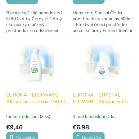
Biologický čistič odpadov od
Homecare Special Čisticí
EURONA by Černy je šetrný,
prostředek na koupelny 500ml
ekologický a účinný
– Efektivní čisticí prostředek
prostriedok na odstránenie
od české firmy Eurona. Ideální
nečistôt a zápachu z
pro hygienické a rychlé čištění
odpadových potrubí. Vďaka
koupelen. Bezpečný pro...
prírodnému zloženiu...
EURONA - ECO WAVE -
EURONA - CRYSTAL
Aktivátor septikov 750ml
FLOWER - Aktivní čisticí
gel pro svěží toaletu
Ihned k odeslání
(
2 ks
)
Ihned k odeslání
(
1 ks
)
€9,46
€6,98
Do košíka
Do košíka