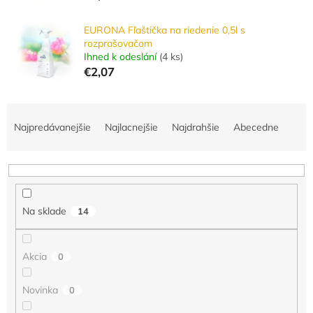
EURONA Fľaštička na riedenie 0,5l s
rozprašovačom
Ihned k odeslání
(
4 ks
)
€2,07
R
a
Najpredávanejšie
Najlacnejšie
Najdrahšie
Abecedne
d
e
n
i
e
Na sklade
14
p
r
o
Akcia
0
d
u
Novinka
0
k
t