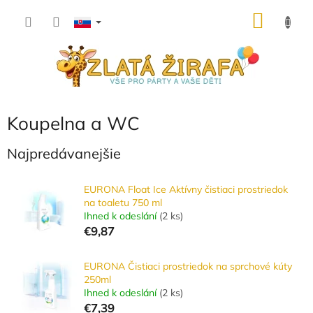
Prejsť
NÁKU
na
obsah
KOŠÍK
Koupelna a WC
Najpredávanejšie
EURONA Float Ice Aktívny čistiaci prostriedok
na toaletu 750 ml
Ihned k odeslání
(
2 ks
)
€9,87
EURONA Čistiaci prostriedok na sprchové kúty
250ml
Ihned k odeslání
(
2 ks
)
€7,39