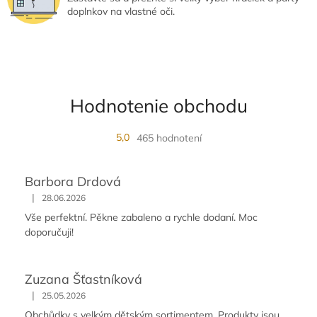
p
doplnkov na vlastné oči.
i
s
u
Hodnotenie obchodu
5,0
465 hodnotení
Barbora Drdová
|
28.06.2026
Vše perfektní. Pěkne zabaleno a rychle dodaní. Moc
doporučuji!
Zuzana Šťastníková
|
25.05.2026
Obchůdky s velkým dětským sortimentem. Produkty jsou