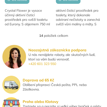
Crystal Flower je vysoce
aktivní čisticí prostředek pro
účinný aktivní čisticí
toalety, který dokonale
prostředek pro svěží toaletu
odstraní nečistoty a zanechá
od Eurony. S objemem 750 ml
svěží vůni maliny a máty. S
zajišťuje dlouhodobou čistotu
750ml balením si užijete
a svěžest, odstraňuje
dlouhotrvající čistotu a
14
položiek celkom
O
nečistoty a...
osvěžení....
v
l
Naozajstná zákaznícka podpora
á
U nás nenájdete roboty, ale skutočných ľudí,
d
ktorí sa vám budú venovať.
a
+420 601 323 550
c
i
e
p
Doprava od 65 Kč
r
Oblíbení přepravci Česká pošta, PPL nebo
v
Zásilkovna.
k
y
v
Praha alebo Klatovy
ý
Zastavte sa a prezrite si veľký výber hračiek a párty