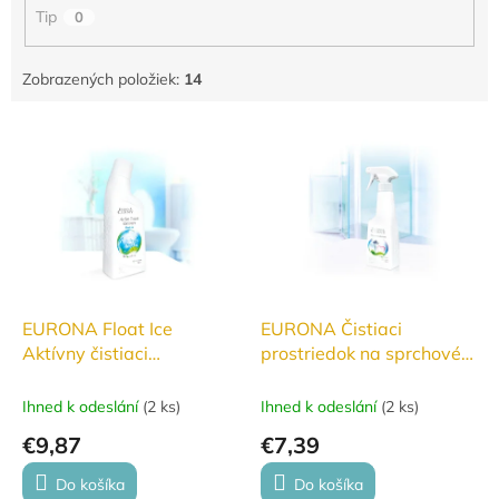
o
Tip
0
v
Zobrazených položiek:
14
V
ý
p
i
s
p
r
o
d
EURONA Float Ice
EURONA Čistiaci
u
Aktívny čistiaci
prostriedok na sprchové
k
prostriedok na toaletu
kúty 250ml
t
750 ml
Ihned k odeslání
(
2 ks
)
Ihned k odeslání
(
2 ks
)
o
€9,87
€7,39
v
Do košíka
Do košíka