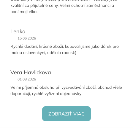
kvalitní za přijatelné ceny. Velmi ochotní zaměstnanci a
paní majitelka.
Lenka
|
15.06.2026
Rychlé dodání, krásné zboží, kupovali jsme jako dárek pro
malou oslavenkyni, udělalo radost:)
Vera Havlickova
|
01.08.2026
Velmi příjemná obsluha při vyzvedávání zboží, obchod vřele
doporučuji, rychlé vyřízení objednávky
ZOBRAZIŤ VIAC
Z