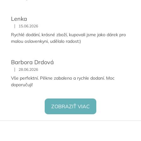
Lenka
|
15.06.2026
Rychlé dodání, krásné zboží, kupovali jsme jako dárek pro
malou oslavenkyni, udělalo radost:)
Barbora Drdová
|
28.06.2026
Vše perfektní. Pěkne zabaleno a rychle dodaní. Moc
doporučuji!
ZOBRAZIŤ VIAC
Z
á
p