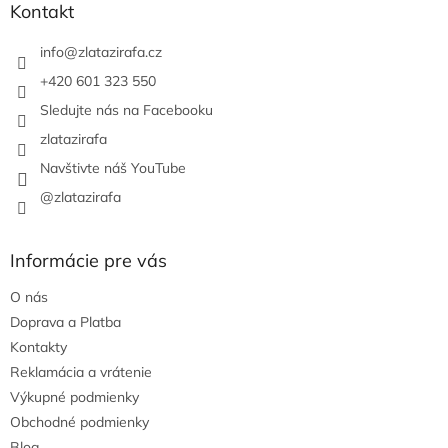
ä
Kontakt
t
i
info
@
zlatazirafa.cz
e
+420 601 323 550
Sledujte nás na Facebooku
zlatazirafa
Navštivte náš YouTube
@zlatazirafa
Informácie pre vás
O nás
Doprava a Platba
Kontakty
Reklamácia a vrátenie
Výkupné podmienky
Obchodné podmienky
Blog