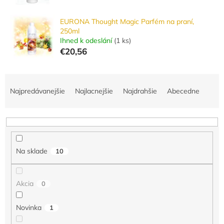
EURONA Thought Magic Parfém na praní,
250ml
Ihned k odeslání
(
1 ks
)
€20,56
R
a
Najpredávanejšie
Najlacnejšie
Najdrahšie
Abecedne
d
e
n
i
e
Na sklade
10
p
r
o
Akcia
0
d
u
Novinka
1
k
t