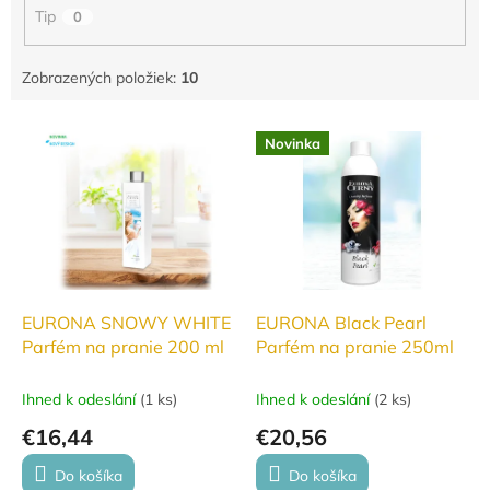
o
Tip
0
v
Zobrazených položiek:
10
V
Novinka
ý
p
i
s
p
r
o
d
EURONA SNOWY WHITE
EURONA Black Pearl
u
Parfém na pranie 200 ml
Parfém na pranie 250ml
k
t
Ihned k odeslání
(
1 ks
)
Ihned k odeslání
(
2 ks
)
o
€16,44
€20,56
v
Do košíka
Do košíka