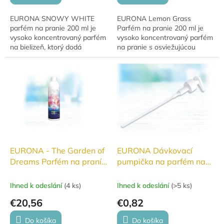
EURONA SNOWY WHITE
EURONA Lemon Grass
parfém na pranie 200 ml je
Parfém na pranie 200 ml je
vysoko koncentrovaný parfém
vysoko koncentrovaný parfém
na bielizeň, ktorý dodá
na pranie s osviežujúcou
oblečeniu intenzívnu a
citrusovou vôňou, ktorý dodá
dlhotrvajúcu vôňu. Ideálny pre
bielizni dlhotrvajúcu sviežosť
každodennú sviežosť.
aj po sušení v...
EURONA - The Garden of
EURONA Dávkovací
Dreams Parfém na praní
pumpička na parfém na
250 ml
praní
Ihned k odeslání
(
4 ks
)
Ihned k odeslání
(
>5 ks
)
€20,56
€0,82
Do košíka
Do košíka