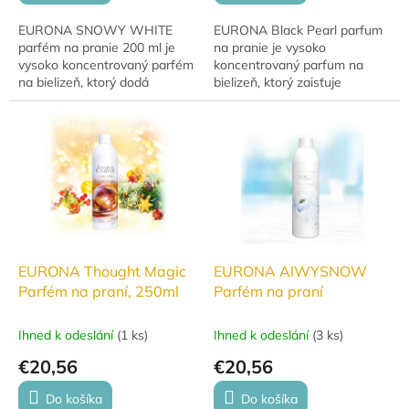
EURONA SNOWY WHITE
EURONA Black Pearl parfum
parfém na pranie 200 ml je
na pranie je vysoko
vysoko koncentrovaný parfém
koncentrovaný parfum na
na bielizeň, ktorý dodá
bielizeň, ktorý zaisťuje
oblečeniu intenzívnu a
dlhotrvajúcu vôňu a sviežosť
dlhotrvajúcu vôňu. Ideálny pre
aj po použití sušičky. Vhodný
každodennú sviežosť.
pre väčšinu textílií...
EURONA Thought Magic
EURONA AIWYSNOW
Parfém na praní, 250ml
Parfém na praní
Ihned k odeslání
(
1 ks
)
Ihned k odeslání
(
3 ks
)
€20,56
€20,56
Do košíka
Do košíka