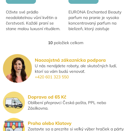
Oživte své prádlo
EURONA Enchanted Beauty
neodolatelnou vůní květin a
parfum na pranie je vysoko
čerstvosti. Každé praní se
koncentrovaný parfum na
stane malou luxusní rituálem.
bielizeň, ktorý zaisťuje
Velikost balení: 500 ml
dlhotrvajúcu vôňu a sviežosť
aj po sušení v sušičke. Vhodný
10
položiek celkom
O
pre väčšinu...
v
l
Naozajstná zákaznícka podpora
á
U nás nenájdete roboty, ale skutočných ľudí,
d
ktorí sa vám budú venovať.
a
+420 601 323 550
c
i
e
p
Doprava od 65 Kč
r
Oblíbení přepravci Česká pošta, PPL nebo
v
Zásilkovna.
k
y
v
Praha alebo Klatovy
ý
Zastavte sa a prezrite si veľký výber hračiek a párty