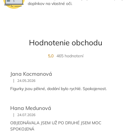
p
doplnkov na vlastné oči.
i
s
u
Hodnotenie obchodu
5,0
465 hodnotení
Jana Kocmanová
|
24.05.2026
Figurky jsou pěkné, dodání bylo rychlé. Spokojenost.
Hana Medunová
|
24.07.2026
OBJEDNÁVALA JSEM UŽ PO DRUHÉ JSEM MOC
SPOKOJENÁ