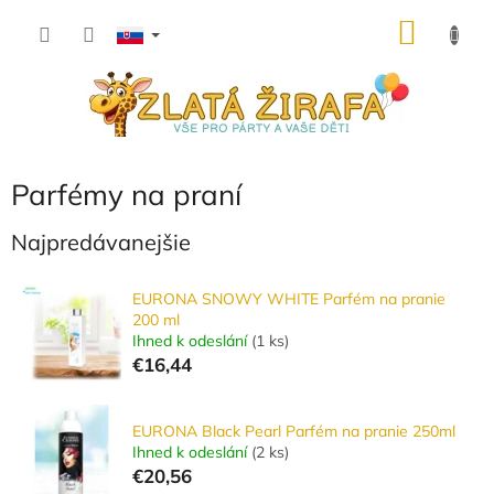
Prejsť
NÁKU
na
obsah
KOŠÍK
Parfémy na praní
Najpredávanejšie
EURONA SNOWY WHITE Parfém na pranie
200 ml
Ihned k odeslání
(
1 ks
)
€16,44
EURONA Black Pearl Parfém na pranie 250ml
Ihned k odeslání
(
2 ks
)
€20,56