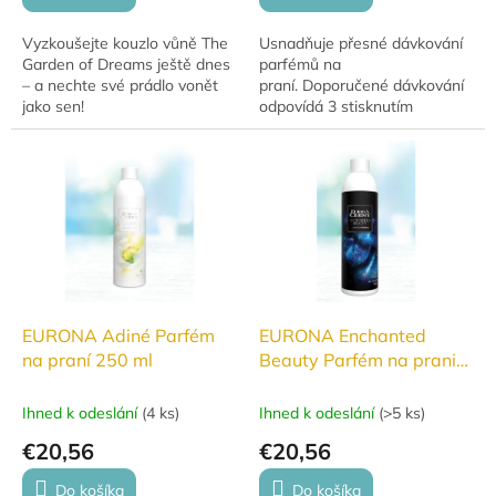
Vyzkoušejte kouzlo vůně The
Usnadňuje přesné dávkování
Garden of Dreams ještě dnes
parfémů na
– a nechte své prádlo vonět
praní. Doporučené dávkování
jako sen!
odpovídá 3 stisknutím
pumpičky.
EURONA Adiné Parfém
EURONA Enchanted
na praní 250 ml
Beauty Parfém na pranie,
250ml
Ihned k odeslání
(
4 ks
)
Ihned k odeslání
(
>5 ks
)
€20,56
€20,56
Do košíka
Do košíka