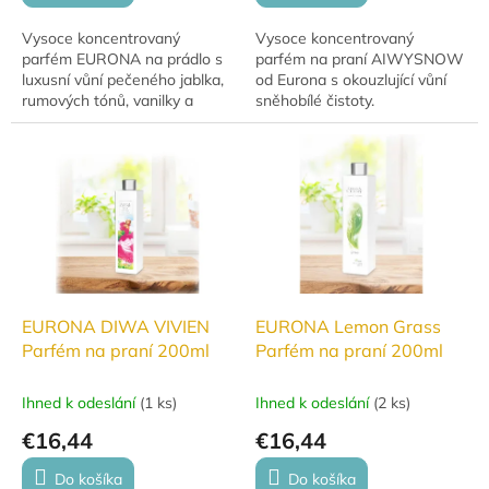
Vysoce koncentrovaný
Vysoce koncentrovaný
parfém EURONA na prádlo s
parfém na praní AIWYSNOW
luxusní vůní pečeného jablka,
od Eurona s okouzlující vůní
rumových tónů, vanilky a
sněhobílé čistoty.
kokosového srdce.
Dlouhotrvající svěžest i po
sušení v sušičce.
EURONA DIWA VIVIEN
EURONA Lemon Grass
Parfém na praní 200ml
Parfém na praní 200ml
Ihned k odeslání
(
1 ks
)
Ihned k odeslání
(
2 ks
)
€16,44
€16,44
Do košíka
Do košíka