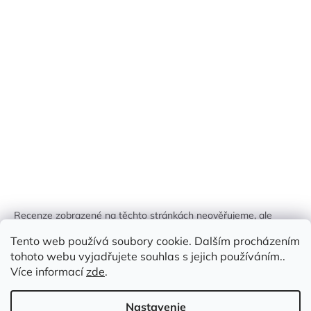
Recenze zobrazené na těchto stránkách neověřujeme, ale
kontrolujeme a odstraňujeme podvodný obsah, pokud je
Tento web používá soubory cookie. Dalším procházením
identifikován.
tohoto webu vyjadřujete souhlas s jejich používáním..
Více informací
zde
.
Nastavenie
Vytvoril Shoptet