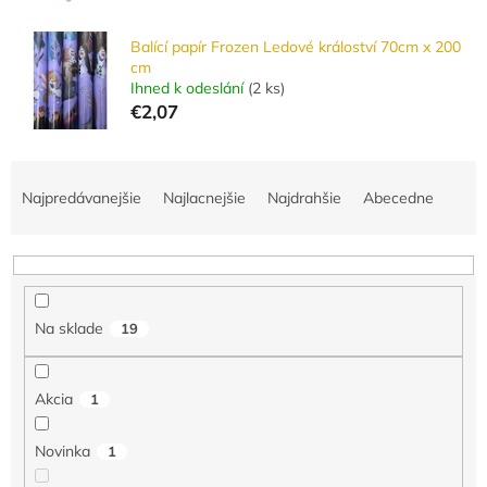
Balící papír Frozen Ledové králoství 70cm x 200
cm
Ihned k odeslání
(
2 ks
)
€2,07
R
a
Najpredávanejšie
Najlacnejšie
Najdrahšie
Abecedne
d
e
n
i
e
Na sklade
19
p
r
o
Akcia
1
d
u
Novinka
1
k
t