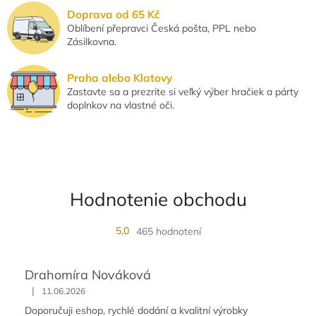
p
Doprava od 65 Kč
r
Oblíbení přepravci Česká pošta, PPL nebo
v
Zásilkovna.
k
y
v
Praha alebo Klatovy
ý
Zastavte sa a prezrite si veľký výber hračiek a párty
p
doplnkov na vlastné oči.
i
s
u
Hodnotenie obchodu
5,0
465 hodnotení
Drahomíra Nováková
|
11.06.2026
Doporučuji eshop, rychlé dodání a kvalitní výrobky