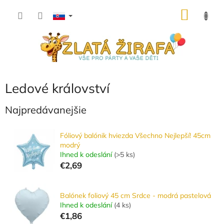
Prejsť
NÁKU
na
obsah
KOŠÍK
Ledové království
Najpredávanejšie
Fóliový balónik hviezda Všechno Nejlepší! 45cm
modrý
Ihned k odeslání
(
>5 ks
)
€2,69
Balónek foliový 45 cm Srdce - modrá pastelová
Ihned k odeslání
(
4 ks
)
€1,86