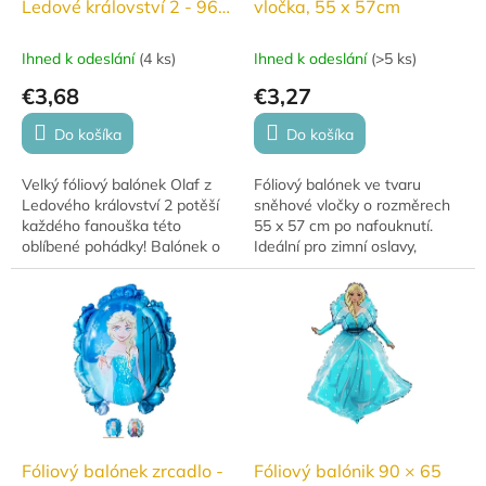
Ledové království 2 - 96 x
vločka, 55 x 57cm
35 cm
Ihned k odeslání
(
4 ks
)
Ihned k odeslání
(
>5 ks
)
€3,68
€3,27
Do košíka
Do košíka
Velký fóliový balónek Olaf z
Fóliový balónek ve tvaru
Ledového království 2 potěší
sněhové vločky o rozměrech
každého fanouška této
55 x 57 cm po nafouknutí.
oblíbené pohádky! Balónek o
Ideální pro zimní oslavy,
rozměrech 96 x 35 cm je
narozeniny nebo dekorace na
ideální na narozeninovou
tématické akce. Kompatibilní s
oslavu nebo...
heliem i...
Fóliový balónek zrcadlo -
Fóliový balónik 90 × 65