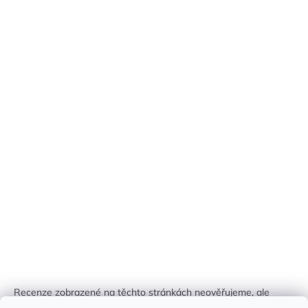
Recenze zobrazené na těchto stránkách neověřujeme, ale
kontrolujeme a odstraňujeme podvodný obsah, pokud je