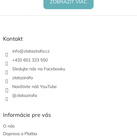
ZOBRAZIŤ VIAC
Z
á
p
ä
Kontakt
t
i
info
@
zlatazirafa.cz
e
+420 601 323 550
Sledujte nás na Facebooku
zlatazirafa
Navštivte náš YouTube
@zlatazirafa
Informácie pre vás
O nás
Doprava a Platba