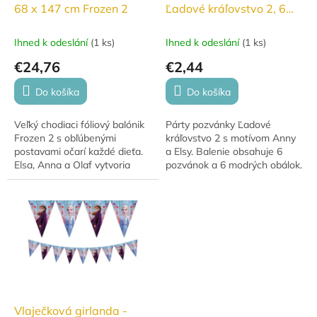
68 x 147 cm Frozen 2
Ľadové kráľovstvo 2, 6
kusov
Ihned k odeslání
(
1 ks
)
Ihned k odeslání
(
1 ks
)
€24,76
€2,44
Do košíka
Do košíka
Veľký chodiaci fóliový balónik
Párty pozvánky Ľadové
Frozen 2 s obľúbenými
kráľovstvo 2 s motívom Anny
postavami očarí každé dieťa.
a Elsy. Balenie obsahuje 6
Elsa, Anna a Olaf vytvoria
pozvánok a 6 modrých obálok.
kúzelnú atmosféru na každej
oslave. Vďaka záťaži balónik
stabilne...
Vlaječková girlanda -