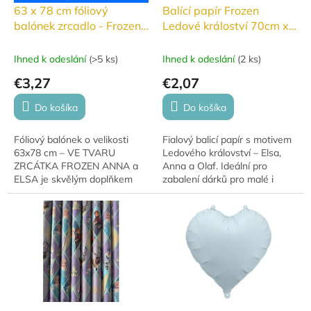
63 x 78 cm fóliový
Balící papír Frozen
balónek zrcadlo - Frozen
Ledové králoství 70cm x
Anna a Elsa
200 cm
Ihned k odeslání
(
>5 ks
)
Ihned k odeslání
(
2 ks
)
€3,27
€2,07
Do košíka
Do košíka
Fóliový balónek o velikosti
Fialový balicí papír s motivem
63x78 cm – VE TVARU
Ledového království – Elsa,
ZRCÁTKA FROZEN ANNA a
Anna a Olaf. Ideální pro
ELSA je skvělým doplňkem
zabalení dárků pro malé i
oslav. PRO RADOST. Má
velké fanoušky. Krásný design,
krásné stálé barvy a hodí se
který okouzlí každého
na narozeniny, výročí, oslavy....
milovníka...