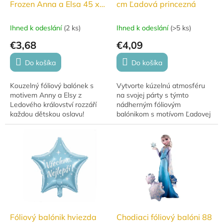
Frozen Anna a Elsa 45 x
cm Ľadová princezná
59 cm
Ihned k odeslání
(
2 ks
)
Ihned k odeslání
(
>5 ks
)
€3,68
€4,09
Do košíka
Do košíka
Kouzelný fóliový balónek s
Vytvorte kúzelnú atmosféru
motivem Anny a Elsy z
na svojej párty s týmto
Ledového království rozzáří
nádherným fóliovým
každou dětskou oslavu!
balónikom s motívom Ľadovej
Balónek ve tvaru zrcadla o
princeznej. Tento veľký balónik
velikosti 45 × 59 cm je ideální
s rozmermi 90 x 65 cm je
jako dekorace i...
ideálny pre všetkých...
Fóliový balónik hviezda
Chodiaci fóliový balóni 88