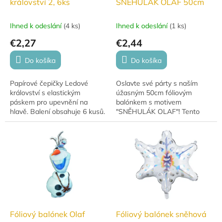
království 2, 6ks
SNĚHULÁK OLAF 50cm
Ihned k odeslání
(
4 ks
)
Ihned k odeslání
(
1 ks
)
€2,27
€2,44
Do košíka
Do košíka
Papírové čepičky Ledové
Oslavte své párty s naším
království s elastickým
úžasným 50cm fóliovým
páskem pro upevnění na
balónkem s motivem
hlavě. Balení obsahuje 6 kusů.
"SNĚHULÁK OLAF"! Tento
Průměr čepičky: 13,5 cm.
velký a barevný balónek přímo
na vaši oslavu. Perfektní
dekorace pro narozeninové...
Fóliový balónek Olaf
Fóliový balónek sněhová