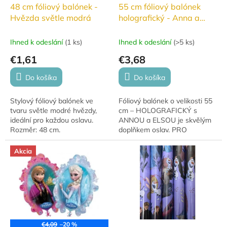
d
48 cm fóliový balónek -
55 cm fóliový balónek
u
Hvězda světle modrá
holografický - Anna a
k
Elsa
t
Ihned k odeslání
(
1 ks
)
Ihned k odeslání
(
>5 ks
)
o
€1,61
€3,68
v
Do košíka
Do košíka
Stylový fóliový balónek ve
Fóliový balónek o velikosti 55
tvaru světle modré hvězdy,
cm – HOLOGRAFICKÝ s
ideální pro každou oslavu.
ANNOU a ELSOU je skvělým
Rozměr: 48 cm.
doplňkem oslav. PRO
RADOST. Má krásné stálé
barvy a hodí se na narozeniny,
Akcia
výročí i novoroční...
€4,09
–20 %