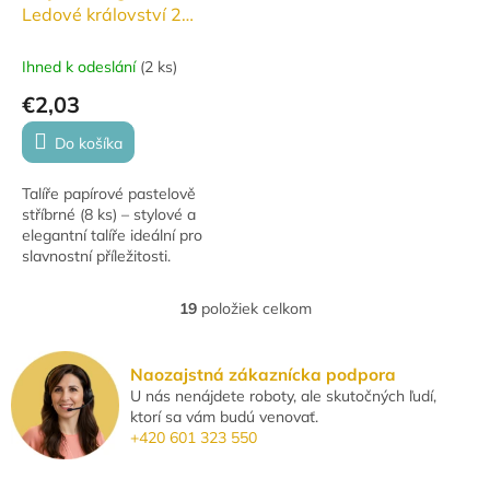
Ledové království 2
Disney (9 vlajek)
Ihned k odeslání
(
2 ks
)
€2,03
Do košíka
Talíře papírové pastelově
stříbrné (8 ks) – stylové a
elegantní talíře ideální pro
slavnostní příležitosti.
Perfektní pro tematické párty,
svatby, narozeniny a další
19
položiek celkom
O
oslavy....
v
l
Naozajstná zákaznícka podpora
á
U nás nenájdete roboty, ale skutočných ľudí,
d
ktorí sa vám budú venovať.
a
+420 601 323 550
c
i
e