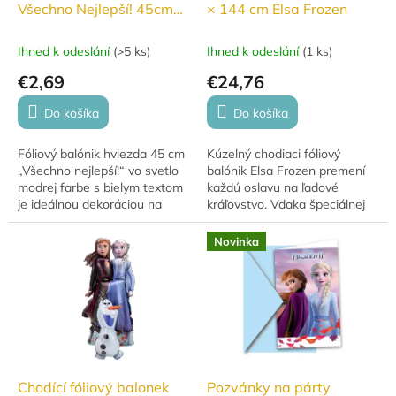
Všechno Nejlepší! 45cm
× 144 cm Elsa Frozen
modrý
Ihned k odeslání
(
>5 ks
)
Ihned k odeslání
(
1 ks
)
€2,69
€24,76
Do košíka
Do košíka
Fóliový balónik hviezda 45 cm
Kúzelný chodiaci fóliový
„Všechno nejlepší!“ vo svetlo
balónik Elsa Frozen premení
modrej farbe s bielym textom
každú oslavu na ľadové
je ideálnou dekoráciou na
kráľovstvo. Vďaka špeciálnej
narodeniny, sviatky a
konštrukcii sa jemne pohybuje
slávnostné príležitosti. Jemný
a pôsobí ako živá postava.
Novinka
a...
Ideálna voľba...
Chodící fóliový balonek
Pozvánky na párty