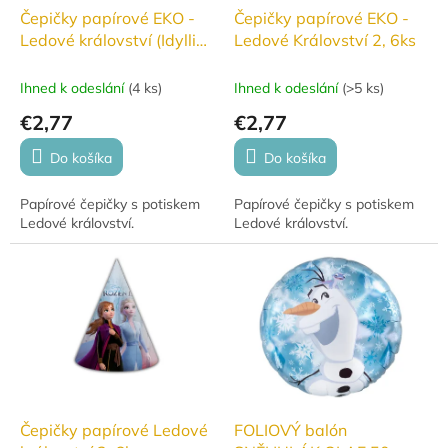
Čepičky papírové EKO -
Čepičky papírové EKO -
Ledové království (Idyllic
Ledové Království 2, 6ks
wonder), 6ks
Ihned k odeslání
(
4 ks
)
Ihned k odeslání
(
>5 ks
)
€2,77
€2,77
Do košíka
Do košíka
Papírové čepičky s potiskem
Papírové čepičky s potiskem
Ledové království.
Ledové království.
Čepičky papírové Ledové
FOLIOVÝ balón