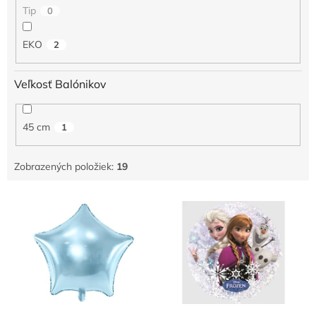
o
Tip
0
v
EKO
2
Veľkosť Balónikov
45 cm
1
Zobrazených položiek:
19
V
ý
p
i
s
p
r
o