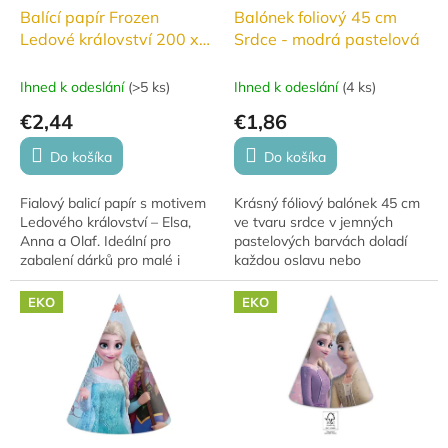
Balící papír Frozen
Balónek foliový 45 cm
Ledové království 200 x
Srdce - modrá pastelová
70 cm
Ihned k odeslání
(
>5 ks
)
Ihned k odeslání
(
4 ks
)
€2,44
€1,86
Do košíka
Do košíka
Fialový balicí papír s motivem
Krásný fóliový balónek 45 cm
Ledového království – Elsa,
ve tvaru srdce v jemných
Anna a Olaf. Ideální pro
pastelových barvách doladí
zabalení dárků pro malé i
každou oslavu nebo
velké fanoušky. Krásný design,
romantické překvapení. Vyber
který okouzlí každého
si světle zelenou, fialovou,
EKO
EKO
milovníka...
růžovou, béžovou...