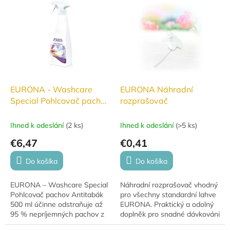
materiálů. Oživuje bílou barvu
snadná aplikace, příjemně
obuvi i podrážek,...
osvěží prostředí při...
EURONA - Washcare
EURONA Náhradní
Special Pohlcovač pachov
rozprašovač
Antitabak 500 ml
Ihned k odeslání
(
2 ks
)
Ihned k odeslání
(
>5 ks
)
€6,47
€0,41
Do košíka
Do košíka
EURONA – Washcare Special
Náhradní rozprašovač vhodný
Pohlcovač pachov Antitabák
pro všechny standardní lahve
500 ml účinne odstraňuje až
EURONA. Praktický a odolný
95 % nepríjemných pachov z
doplněk pro snadné dávkování
textílií a zanecháva ich svieže
čisticích prostředků.