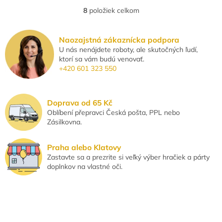
prevencia, odporúča sa
složení neutralizuje zápach a
8
položiek celkom
O
používať 2× týždenne. Má
zanechává boty...
v
jemnú parfumáciu...
l
Naozajstná zákaznícka podpora
á
U nás nenájdete roboty, ale skutočných ľudí,
d
ktorí sa vám budú venovať.
a
+420 601 323 550
c
i
e
p
Doprava od 65 Kč
r
Oblíbení přepravci Česká pošta, PPL nebo
v
Zásilkovna.
k
y
v
Praha alebo Klatovy
ý
Zastavte sa a prezrite si veľký výber hračiek a párty
p
doplnkov na vlastné oči.
i
s
u