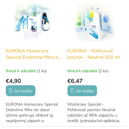
a čisté bez nežiaducich vôní.
EURONA Homecare
EURONA - Pohlcovač
Special Diskrétne filtre do
pachov - Neutral 500 ml
obuvi
Ihned k odeslání
(
1 ks
)
Ihned k odeslání
(
2 ks
)
€4,90
€6,47
Do košíka
Do košíka
EURONA Homecare Special
Washcare Special –
Diskrétne filtre do obuvi
Pohlcovač pachov Neutral
účinne pohlcujú vlhkosť aj
odstráni až 95% zápachu z
nepríjemný zápach a
textílií. Jednoduchá aplikácia,
pomáhajú udržať obuv sviežu,
okamžitý účinok, bez škvŕn,