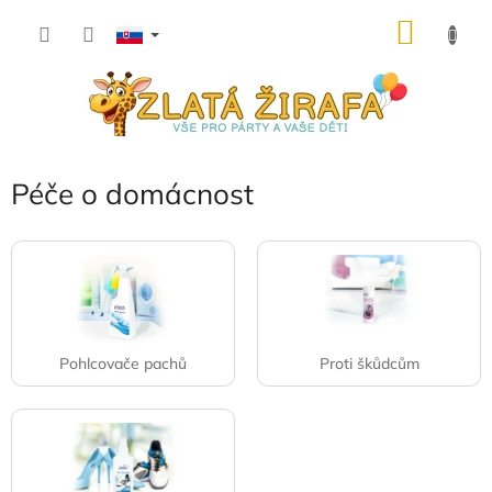
Prejsť
NÁKU
na
obsah
KOŠÍK
Péče o domácnost
Pohlcovače pachů
Proti škůdcům