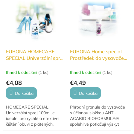
ý
p
i
s
p
r
o
d
EURONA HOMECARE
EURONA Home special
u
SPECIAL Univerzální sprej
Prostředek do vysavače
k
pro snadné čištění obuvi
pro potlačení výskytu
t
100ml
roztočů
Ihned k odeslání
(
1 ks
)
Ihned k odeslání
(
1 ks
)
o
€4,08
€4,49
v
Do košíka
Do košíka
HOMECARE SPECIAL
Přírodní granule do vysavače
Univerzální sprej 100ml je
s účinnou složkou ANTI-
ideální pro rychlé a efektivní
ACARID BIOFORMULA®
čištění obuvi z plátěných,
spolehlivě potlačují výskyt
gumových a koženkových
roztočů. Vhodné pro alergiky,