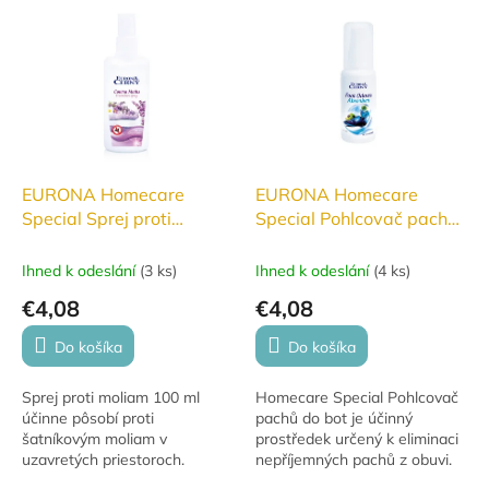
suchú a hygienicky čistú.
vhodný na všetky typy látok.
Perfektný pre...
EURONA Homecare
EURONA Homecare
Special Sprej proti
Special Pohlcovač pachů
moliam 100ml
do bot
Ihned k odeslání
(
3 ks
)
Ihned k odeslání
(
4 ks
)
€4,08
€4,08
Do košíka
Do košíka
Sprej proti moliam 100 ml
Homecare Special Pohlcovač
účinne pôsobí proti
pachů do bot je účinný
šatníkovým moliam v
prostředek určený k eliminaci
uzavretých priestoroch.
nepříjemných pachů z obuvi.
Ideálna ako pravidelná
Díky svému unikátnímu