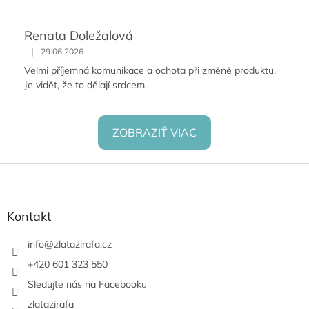
Renata Doležalová
|
29.06.2026
Velmi příjemná komunikace a ochota při změně produktu.
Je vidět, že to dělají srdcem.
ZOBRAZIŤ VIAC
Z
á
p
ä
Kontakt
t
i
info
@
zlatazirafa.cz
e
+420 601 323 550
Sledujte nás na Facebooku
zlatazirafa