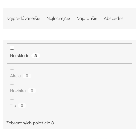
R
a
Najpredávanejšie
Najlacnejšie
Najdrahšie
Abecedne
d
e
n
i
e
Na sklade
8
p
r
o
Akcia
0
d
u
Novinka
0
k
t
o
Tip
0
v
Zobrazených položiek:
8
V