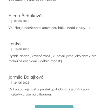
Alena Řeháková
|
07.06.2026
Vnučka je nadšená a kouzelnou hůlku nedá z ruky. :-)
Lenka
|
15.06.2026
Rychlé dodání, krásné zboží, kupovali jsme jako dárek pro
malou oslavenkyni, udělalo radost:)
Jarmila Balajková
|
24.05.2026
Velká spokojenost s produkty, dodáním i jednání paní
majitelky.... vše na výbornou.