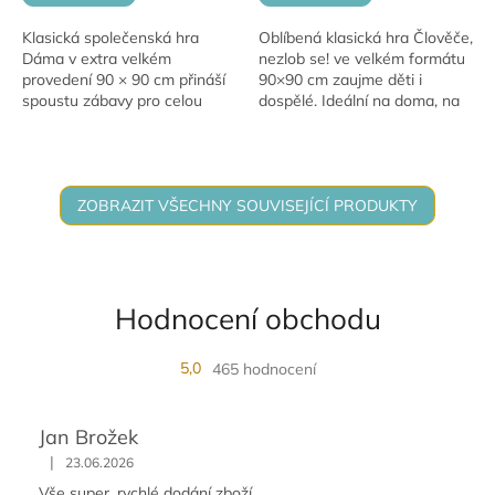
Klasická společenská hra
Oblíbená klasická hra Člověče,
Dáma v extra velkém
nezlob se! ve velkém formátu
provedení 90 × 90 cm přináší
90×90 cm zaujme děti i
spoustu zábavy pro celou
dospělé. Ideální na doma, na
rodinu. Hra je zabalena v
zahradu i na dětské oslavy!
praktické krabičce, ideální na
doma i na cesty.
ZOBRAZIT VŠECHNY SOUVISEJÍCÍ PRODUKTY
Hodnocení obchodu
5,0
465 hodnocení
Jan Brožek
|
23.06.2026
Vše super, rychlé dodání zboží.