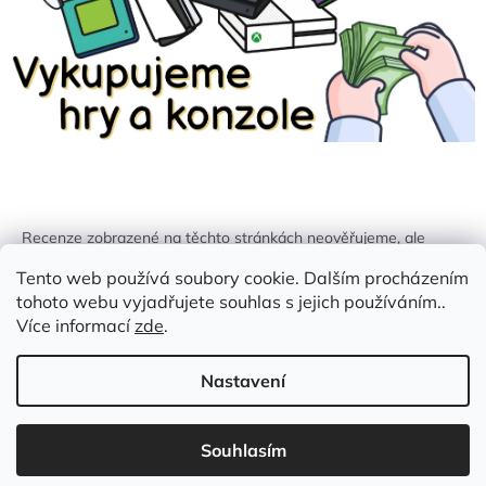
Recenze zobrazené na těchto stránkách neověřujeme, ale
kontrolujeme a odstraňujeme podvodný obsah, pokud je
Tento web používá soubory cookie. Dalším procházením
identifikován.
tohoto webu vyjadřujete souhlas s jejich používáním..
Více informací
zde
.
Nastavení
Vytvořil Shoptet
Souhlasím
Copyright 2026
Zlatá Žirafa
. Všechna práva vyhrazena.