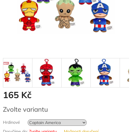
165 Kč
Měrná
Zvolte variantu
cena:
Hrdinové
Doručíme do:
Zvolte variantu
Možnosti doručení