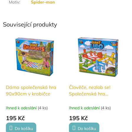
Motiv
:
Spider-man
Související produkty
Dáma společenská hra
Člověče, nezlob se!
90x90cm v krabičce
Společenská hra
90x90cm v krabičce
Ihned k odeslání
(
4 ks
)
Ihned k odeslání
(
4 ks
)
195 Kč
195 Kč
Do košíku
Do košíku