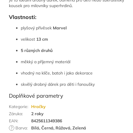
kousek pro milovníky superhrdinů.
Vlastnosti:
plyšový přívěsek
Marvel
velikost
13 cm
5 různých druhů
měkký a příjemný materiál
vhodný na klíče, batoh i jako dekorace
skvělý drobný dárek pro děti i fanoušky
Doplňkové parametry
Kategorie
:
Hračky
Záruka
:
2 roky
EAN
:
8425611349386
?
Barva
:
Bílá, Černá, Růžová, Zelená