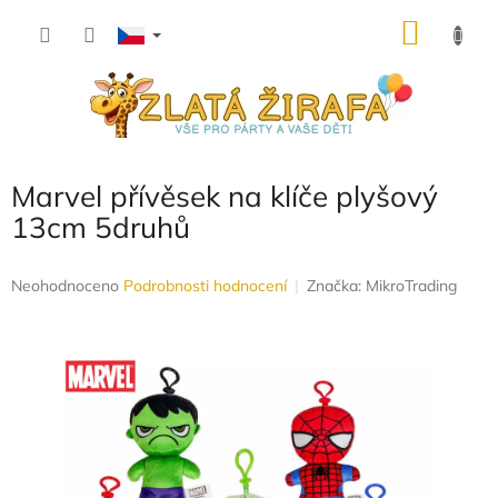
Přejít
NÁKU
na
obsah
KOŠÍK
Marvel přívěsek na klíče plyšový
13cm 5druhů
Průměrné
Neohodnoceno
Podrobnosti hodnocení
Značka:
MikroTrading
hodnocení
produktu
je
0,0
z
5
hvězdiček.