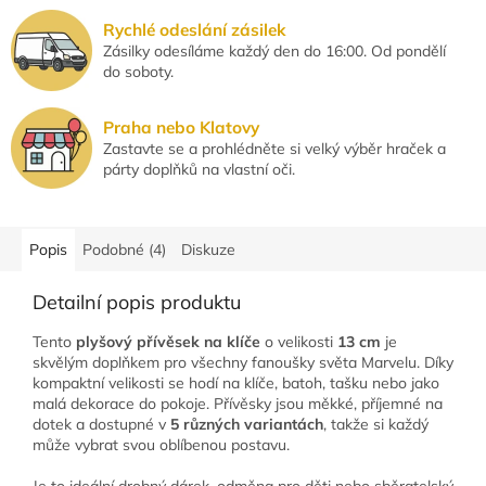
Rychlé odeslání zásilek
Zásilky odesíláme každý den do 16:00. Od pondělí
do soboty.
Praha nebo Klatovy
Zastavte se a prohlédněte si velký výběr hraček a
párty doplňků na vlastní oči.
Popis
Podobné (4)
Diskuze
Detailní popis produktu
Tento
plyšový přívěsek na klíče
o velikosti
13 cm
je
skvělým doplňkem pro všechny fanoušky světa Marvelu. Díky
kompaktní velikosti se hodí na klíče, batoh, tašku nebo jako
malá dekorace do pokoje. Přívěsky jsou měkké, příjemné na
dotek a dostupné v
5 různých variantách
, takže si každý
může vybrat svou oblíbenou postavu.
Je to ideální drobný dárek, odměna pro děti nebo sběratelský