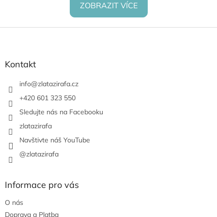
ZOBRAZIT VÍCE
Z
á
p
a
Kontakt
t
í
info
@
zlatazirafa.cz
+420 601 323 550
Sledujte nás na Facebooku
zlatazirafa
Navštivte náš YouTube
@zlatazirafa
Informace pro vás
O nás
Doprava a Platba