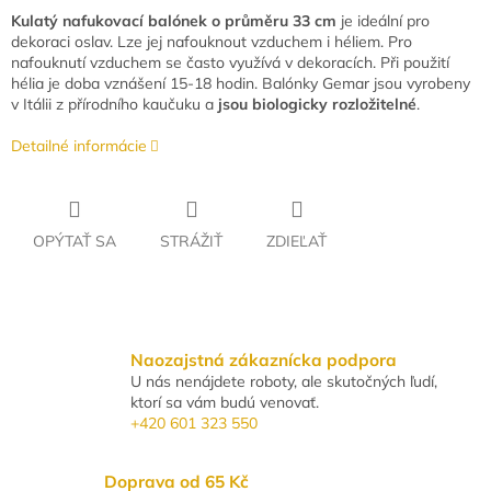
Kulatý nafukovací balónek o průměru 3
3
cm
je ideální pro
dekoraci oslav. Lze jej nafouknout vzduchem i héliem. Pro
nafouknutí vzduchem se často využívá v dekoracích. Při použití
hélia je doba vznášení 15-18 hodin. Balónky Gemar jsou vyrobeny
v Itálii z přírodního kaučuku a
jsou biologicky rozložitelné
.
Detailné informácie
OPÝTAŤ SA
STRÁŽIŤ
ZDIEĽAŤ
Naozajstná zákaznícka podpora
U nás nenájdete roboty, ale skutočných ľudí,
ktorí sa vám budú venovať.
+420 601 323 550
Doprava od 65 Kč