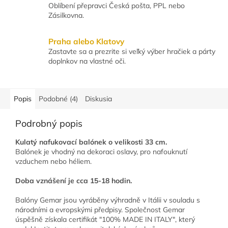
Oblíbení přepravci Česká pošta, PPL nebo
Zásilkovna.
Praha alebo Klatovy
Zastavte sa a prezrite si veľký výber hračiek a párty
doplnkov na vlastné oči.
Popis
Podobné (4)
Diskusia
Podrobný popis
Kulatý nafukovací balónek o velikosti 3
3
cm.
Balónek je vhodný na dekoraci oslavy, pro nafouknutí
vzduchem nebo héliem.
Doba vznášení je cca 1
5
-1
8
hodin.
Balóny Gemar jsou vyráběny výhradně v Itálii v souladu s
národními a evropskými předpisy. Společnost Gemar
úspěšně získala certifikát "100% MADE IN ITALY", který