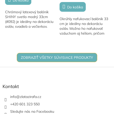
Do košíka
cena:
Do košíka
Chrómový latexový balónik
SHINY svetlo modrý 33cm
Okrúhly nafukovací balónik 33
(#092) je ideálny na dekoráciu
cm je ideálny na dekoráciu
osláv, svadieb a večierkov.
osláv. Možno ho nafukovať
Možno ho nafúknuť vzduchom
vzduchom aj héliom, pričom
aj héliom. Vyrobený z
pri použití hélia sa vznáša 15–
prírodného kaučuku...
18 hodín. Vyrobený z
prírodného...
ZOBRAZIŤ VŠETKY SÚVISIACE PRODUKTY
Z
á
p
ä
Kontakt
t
i
info
@
zlatazirafa.cz
e
+420 601 323 550
Sledujte nás na Facebooku