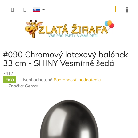
Prejsť
NÁKU
na
obsah
KOŠÍK
#090 Chromový latexový balónek
33 cm - SHINY Vesmírně šedá
7412
Priemerné
Neohodnotené
Podrobnosti hodnotenia
EKO
hodnotenie
Značka:
Gemar
produktu
je
0,0
z
5
hviezdičiek.