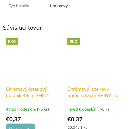
Typ balónku
:
Latexový
Súvisiaci tovar
EKO
EKO
Chrómový latexový
Chrómový latexový
balónik 33cm SHINY
balónik 33cm SHINY zlatý
svetlo modrý #092
#088
Ihned k odeslání
(
>5 ks
)
Ihned k odeslání
(
>5 ks
)
€0,37
€0,37
Jednotková
€0,04 / 1 ks