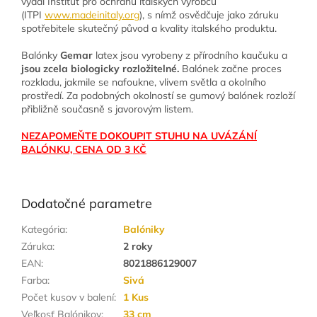
vydal Institut pro ochranu italských výrobců
(ITPI
www.madeinitaly.org
), s nímž osvědčuje jako záruku
spotřebitele skutečný původ a kvality italského produktu.
Balónky
Gemar
latex jsou vyrobeny z přírodního kaučuku a
jsou zcela biologicky rozložitelné.
Balónek začne proces
rozkladu, jakmile se nafoukne, vlivem světla a okolního
prostředí. Za podobných okolností se gumový balónek rozloží
přibližně současně s javorovým listem.
NEZAPOMEŇTE DOKOUPIT STUHU NA UVÁZÁNÍ
BALÓNKU, CENA OD 3 KČ
Dodatočné parametre
Kategória
:
Balóniky
Záruka
:
2 roky
EAN
:
8021886129007
Farba
:
Sivá
Počet kusov v balení
:
1 Kus
Veľkosť Balónikov
:
33 cm