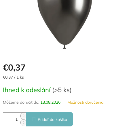
€0,37
Jednotková
€0,37 / 1 ks
cena:
Ihned k odeslání
(
>5 ks
)
Môžeme doručiť do:
13.08.2026
Možnosti doručenia
Pridať do košíka