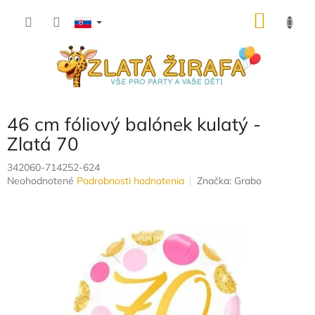
Prejsť
NÁKU
na
obsah
KOŠÍK
46 cm fóliový balónek kulatý -
Zlatá 70
342060-714252-624
Priemerné
Neohodnotené
Podrobnosti hodnotenia
Značka:
Grabo
hodnotenie
produktu
je
0,0
z
5
hviezdičiek.