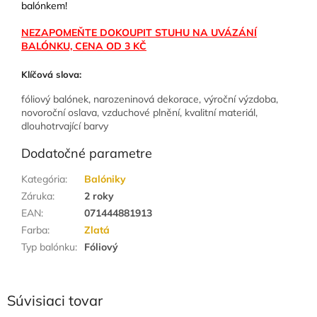
balónkem!
NEZAPOMEŇTE DOKOUPIT STUHU NA UVÁZÁNÍ
BALÓNKU, CENA OD 3 KČ
Klíčová slova:
fóliový balónek, narozeninová dekorace, výroční výzdoba,
novoroční oslava, vzduchové plnění, kvalitní materiál,
dlouhotrvající barvy
Dodatočné parametre
Kategória
:
Balóniky
Záruka
:
2 roky
EAN
:
071444881913
Farba
:
Zlatá
Typ balónku
:
Fóliový
Súvisiaci tovar