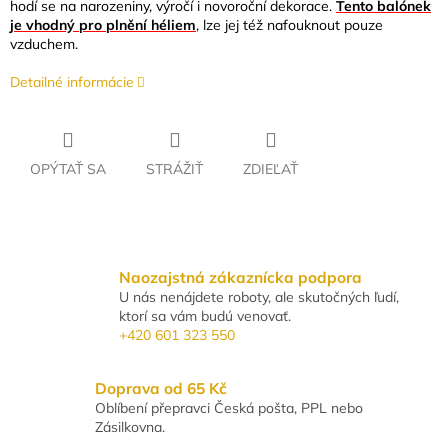
hodí se na narozeniny, výročí i novoroční dekorace.
Tento balónek
je
vhodný pro plnění héliem
, lze jej
též
nafouknout pouze
vzduchem.
Detailné informácie
OPÝTAŤ SA
STRÁŽIŤ
ZDIEĽAŤ
Naozajstná zákaznícka podpora
U nás nenájdete roboty, ale skutočných ľudí,
ktorí sa vám budú venovať.
+420 601 323 550
Doprava od 65 Kč
Oblíbení přepravci Česká pošta, PPL nebo
Zásilkovna.