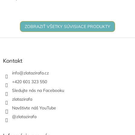
nečistôt a zápachu z
odpadových potrubí. Vďaka
prírodnému zloženiu...
ZOBRAZIŤ VŠETKY SÚVISIACE PRODUKTY
Z
á
p
ä
Kontakt
t
i
info
@
zlatazirafa.cz
e
+420 601 323 550
Sledujte nás na Facebooku
zlatazirafa
Navštivte náš YouTube
@zlatazirafa