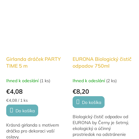
Girlanda dráček PARTY
EURONA Biologický čistič
TIME 5 m
odpadov 750ml
Ihned k odeslání
(
1 ks
)
Ihned k odeslání
(
2 ks
)
€4,08
€8,20
Jednotková
€4,08 / 1 ks
Do košíka
cena:
Do košíka
Biologický čistič odpadov od
EURONA by Černy je šetrný,
Krásná girlanda s motivem
ekologický a účinný
dráčka pro dekoraci vaší
prostriedok na odstránenie
oslavy.