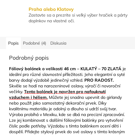
Praha alebo Klatovy
Zastavte sa a prezrite si veľký výber hračiek a párty
doplnkov na vlastné oči.
Popis
Podobné (4)
Diskusia
Podrobný popis
F
óliový balónek o velikosti
4
6
cm –
KULATÝ –
70 ZLATÁ
je
ideální pro různé slavnostní příležitosti. Jeho elegantní a syté
barvy dodají výzdobě jedinečný vzhled.
PRO RADOST.
Skvěle se hodí na narozeninové oslavy, výročí či novoroční
večírky.
Tento balónek je navržen pro nafouknutí
vzduchem
i héliem.
Můžete jej snadno upevnit do girlandy
nebo použít jako samostatný dekorační prvek. Díky
kvalitnímu materiálu je odolný a dlouho si udrží svůj tvar.
Výroba probíhá v Mexiku, kde se dbá na precizní zpracování.
Lze jej kombinovat s dalšími fóliovými balónky pro vytvoření
číslic podle potřeby. Výzdobu s tímto balónkem ocení děti i
dospělí. Přidejte stylový prvek do své oslavy s tímto krásným