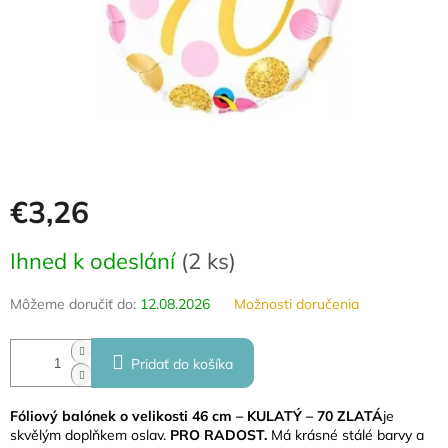
€3,26
Jednotková
Ihned k odeslání
(
2 ks
)
cena:
Môžeme doručiť do:
12.08.2026
Možnosti doručenia
Pridať do košíka
F
óliový balónek o velikosti
4
6
cm –
KULATÝ –
70 ZLATÁ
je
skvělým doplňkem oslav.
PRO RADOST.
Má krásné stálé barvy a