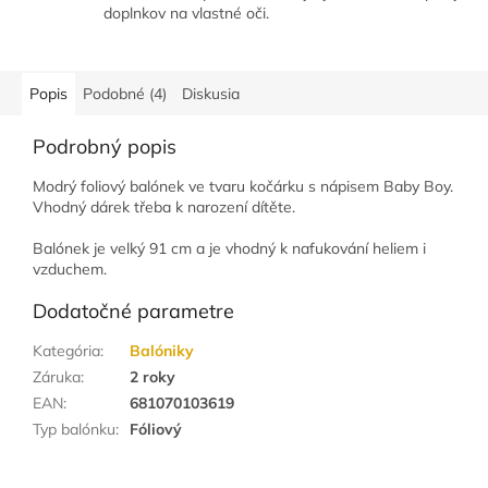
doplnkov na vlastné oči.
Popis
Podobné (4)
Diskusia
Podrobný popis
Modrý foliový balónek ve tvaru kočárku s nápisem Baby Boy.
Vhodný dárek třeba k narození dítěte.
Balónek je velký 91 cm a je vhodný k nafukování heliem i
vzduchem.
Dodatočné parametre
Kategória
:
Balóniky
Záruka
:
2 roky
EAN
:
681070103619
Typ balónku
:
Fóliový