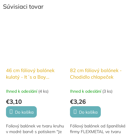
Súvisiaci tovar
46 cm fóliový balónek
82 cm fóliový balónek -
kulatý - It´s a Boy
Chodidlo chlapeček
třpytivé
Ihned k odeslání
(
4 ks
)
Ihned k odeslání
(
3 ks
)
€3,10
€3,26
Do košíka
Do košíka
Foliový balónek ve tvaru kruhu
Fóliový balónek od španělské
v modré barvě s potiskem "Je
firmy FLEXMETAL ve tvaru