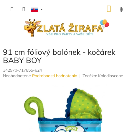
Prejsť
NÁKU
na
obsah
KOŠÍK
91 cm fóliový balónek - kočárek
BABY BOY
342970-717855-624
Priemerné
Neohodnotené
Podrobnosti hodnotenia
Značka:
Kaledioscope
hodnotenie
produktu
je
0,0
z
5
hviezdičiek.