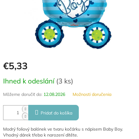
€5,33
Jednotková
Ihned k odeslání
(
3 ks
)
cena:
Môžeme doručiť do:
12.08.2026
Možnosti doručenia
Pridať do košíka
Modrý foliový balónek ve tvaru kočárku s nápisem Baby Boy.
Vhodný dárek třeba k narození dítěte.