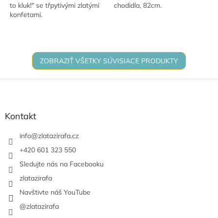
to kluk!" se třpytivými zlatými
chodidla, 82cm.
konfetami.
ZOBRAZIŤ VŠETKY SÚVISIACE PRODUKTY
Z
á
p
ä
Kontakt
t
i
info
@
zlatazirafa.cz
e
+420 601 323 550
Sledujte nás na Facebooku
zlatazirafa
Navštivte náš YouTube
@zlatazirafa