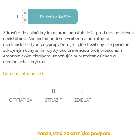
Pridať do košíka
Zdravá a flexibilná krytka ochráni náustok fľaše pred mechanickými
nečistotami. Ako jediná na trhu vyrobená z unikátneho
medicínskeho typu polypropylénu. Je úplne flexibilný so špeciálne
zdvojeným uchytením krytky ako prevenciou proti praskaniu s
ergonomickým dizajnom umožňujúcim prirodzený úchop a
manipuláciu s krytkou.
Detailné informácie
OPÝTAŤ SA
STRÁŽIŤ
ZDIEĽAŤ
Naozajstná zákaznícka podpora