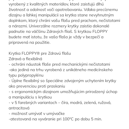
vyrobený z kvalitných materiálov, ktoré zaisťujú dlhú
životnosť a odolnosť voči opotrebovaniu. Vďaka precíznemu
dizajnu a ľahkej manipulácii sa krytka stane nevyhnutným
doplnkom, ktorý chráni vašu fľašu pred prachom, nečistotami
a nárazmi. Univerzálne rozmery krytky zaistia dokonalé
padnutie na väčšinu Zdravých fliaš. S krytkou FLOPPY
budete mať istotu, že vaša fľaša je vždy v bezpečí a
pripravená na použitie.
Krytka FLOPPY® pre Zdravú fľašu
Zdravá a flexibilná
- ochráni náustok fľaše pred mechanickými nečistotami
-ako jediná na trhu vyrobená z unikátneho medicínskeho
typu polypropylénu
- Úplne flexibilný so špeciálne zdvojeným uchytením krytky
ako prevenciou proti praskaniu
- s ergonomickým dizajnom umožňujúcim prirodzený úchop
a manipuláciu s krytkou
- v 5 farebných variantoch – číra, modrá, zelená, ružová,
antracitová
- možnosť umývať v umývačke
-atestovaná na vyváranie pri 100°C po dobu 5 min.