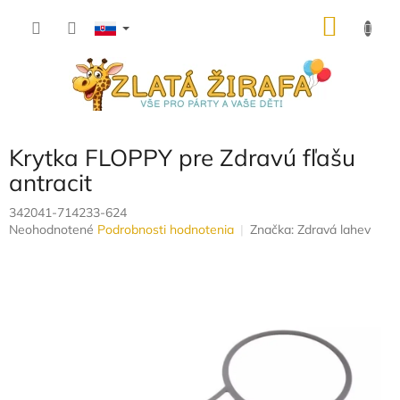
Prejsť
NÁKU
na
obsah
KOŠÍK
Krytka FLOPPY pre Zdravú fľašu
antracit
342041-714233-624
Priemerné
Neohodnotené
Podrobnosti hodnotenia
Značka:
Zdravá lahev
hodnotenie
produktu
je
0,0
z
5
hviezdičiek.