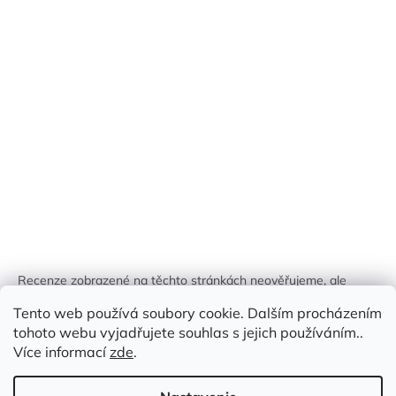
Recenze zobrazené na těchto stránkách neověřujeme, ale
kontrolujeme a odstraňujeme podvodný obsah, pokud je
Tento web používá soubory cookie. Dalším procházením
identifikován.
tohoto webu vyjadřujete souhlas s jejich používáním..
Více informací
zde
.