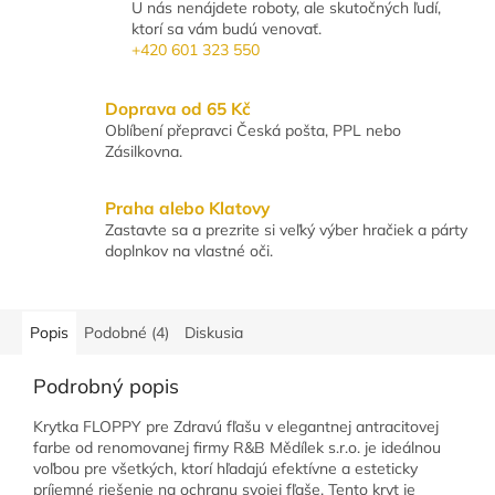
U nás nenájdete roboty, ale skutočných ľudí,
ktorí sa vám budú venovať.
+420 601 323 550
Doprava od 65 Kč
Oblíbení přepravci Česká pošta, PPL nebo
Zásilkovna.
Praha alebo Klatovy
Zastavte sa a prezrite si veľký výber hračiek a párty
doplnkov na vlastné oči.
Popis
Podobné (4)
Diskusia
Podrobný popis
Krytka FLOPPY pre Zdravú fľašu v elegantnej antracitovej
farbe od renomovanej firmy R&B Mědílek s.r.o. je ideálnou
voľbou pre všetkých, ktorí hľadajú efektívne a esteticky
príjemné riešenie na ochranu svojej fľaše. Tento kryt je