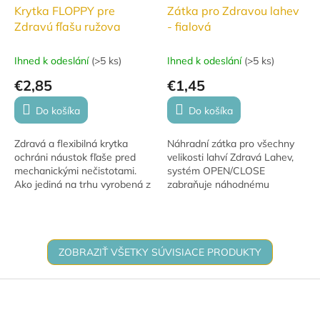
Krytka FLOPPY pre
Zátka pro Zdravou lahev
Zdravú fľašu ružova
- fialová
Ihned k odeslání
(
>5 ks
)
Ihned k odeslání
(
>5 ks
)
€2,85
€1,45
Do košíka
Do košíka
Zdravá a flexibilná krytka
Náhradní zátka pro všechny
ochráni náustok fľaše pred
velikosti lahví Zdravá Lahev,
mechanickými nečistotami.
systém OPEN/CLOSE
Ako jediná na trhu vyrobená z
zabraňuje náhodnému
unikátneho medicínskeho typu
otevření. Ideální pro bezpečné
polypropylénu. Je úplne
používání lahví od R & B
flexibilný so...
Mědílek s.r.o.
ZOBRAZIŤ VŠETKY SÚVISIACE PRODUKTY
Z
á
p