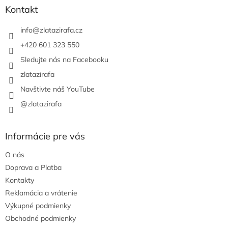
ä
Kontakt
t
i
info
@
zlatazirafa.cz
e
+420 601 323 550
Sledujte nás na Facebooku
zlatazirafa
Navštivte náš YouTube
@zlatazirafa
Informácie pre vás
O nás
Doprava a Platba
Kontakty
Reklamácia a vrátenie
Výkupné podmienky
Obchodné podmienky