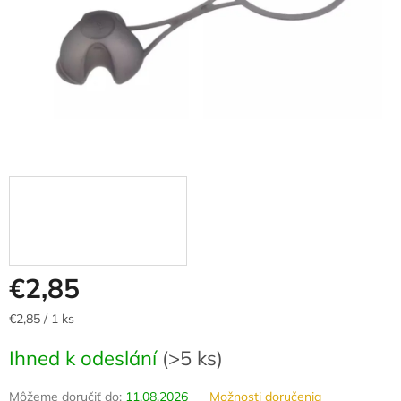
€2,85
Jednotková
€2,85 / 1 ks
cena:
Ihned k odeslání
(
>5 ks
)
Môžeme doručiť do:
11.08.2026
Možnosti doručenia