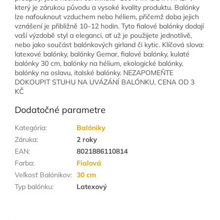
který je zárukou původu a vysoké kvality produktu. Balónky
lze nafouknout vzduchem nebo héliem, přičemž doba jejich
vznášení je přibližně 10–12 hodin. Tyto fialové balónky dodají
vaší výzdobě styl a eleganci, ať už je použijete jednotlivě,
nebo jako součást balónkových girland či kytic. Klíčová slova:
latexové balónky, balónky Gemar, fialové balónky, kulaté
balónky 30 cm, balónky na hélium, ekologické balónky,
balónky na oslavu, italské balónky. NEZAPOMEŇTE
DOKOUPIT STUHU NA UVÁZÁNÍ BALÓNKU, CENA OD 3
KČ
Dodatočné parametre
Kategória
:
Balóniky
Záruka
:
2 roky
EAN
:
8021886110814
Farba
:
Fialová
Veľkosť Balónikov
:
30 cm
Typ balónku
:
Latexový