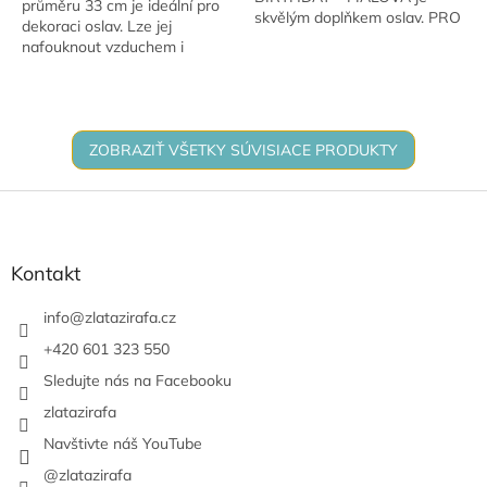
průměru 33 cm je ideální pro
skvělým doplňkem oslav. PRO
dekoraci oslav. Lze jej
RADOST. Má krásné stálé
nafouknout vzduchem i
barvy a hodí se na narozeniny,
héliem. Pro nafouknutí
výročí i novoroční...
vzduchem se často využívá v
dekoracích. Při použití...
ZOBRAZIŤ VŠETKY SÚVISIACE PRODUKTY
Z
á
p
ä
Kontakt
t
i
info
@
zlatazirafa.cz
e
+420 601 323 550
Sledujte nás na Facebooku
zlatazirafa
Navštivte náš YouTube
@zlatazirafa