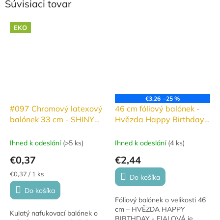
Súvisiaci tovar
EKO
€3,26
–25 %
#097 Chromový latexový
46 cm fóliový balónek -
balónek 33 cm - SHINY
Hvězda Happy Birthday
Fialová
fialová
Ihned k odeslání
(
>5 ks
)
Ihned k odeslání
(
4 ks
)
€0,37
€2,44
Jednotková
€0,37 / 1 ks
Do košíka
cena:
Do košíka
Fóliový balónek o velikosti 46
cm – HVĚZDA HAPPY
Kulatý nafukovací balónek o
BIRTHDAY - FIALOVÁ je