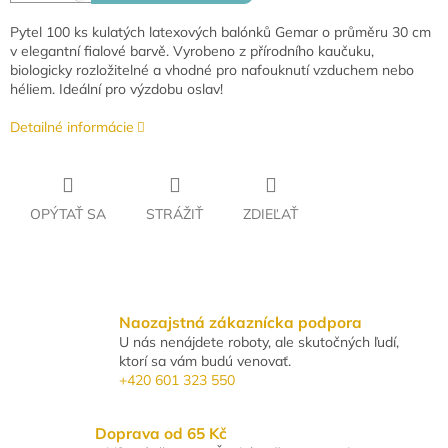
Pytel 100 ks kulatých latexových balónků Gemar o průměru 30 cm
v elegantní fialové barvě. Vyrobeno z přírodního kaučuku,
biologicky rozložitelné a vhodné pro nafouknutí vzduchem nebo
héliem. Ideální pro výzdobu oslav!
Detailné informácie
OPÝTAŤ SA
STRÁŽIŤ
ZDIEĽAŤ
Naozajstná zákaznícka podpora
U nás nenájdete roboty, ale skutočných ľudí,
ktorí sa vám budú venovať.
+420 601 323 550
Doprava od 65 Kč