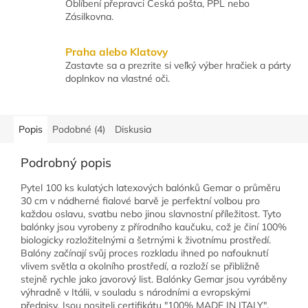
Oblíbení přepravci Česká pošta, PPL nebo
Zásilkovna.
Praha alebo Klatovy
Zastavte sa a prezrite si veľký výber hračiek a párty
doplnkov na vlastné oči.
Popis
Podobné (4)
Diskusia
Podrobný popis
Pytel 100 ks kulatých latexových balónků Gemar o průměru
30 cm v nádherné fialové barvě je perfektní volbou pro
každou oslavu, svatbu nebo jinou slavnostní příležitost. Tyto
balónky jsou vyrobeny z přírodního kaučuku, což je činí 100%
biologicky rozložitelnými a šetrnými k životnímu prostředí.
Balóny začínají svůj proces rozkladu ihned po nafouknutí
vlivem světla a okolního prostředí, a rozloží se přibližně
stejně rychle jako javorový list. Balónky Gemar jsou vyráběny
výhradně v Itálii, v souladu s národními a evropskými
předpisy. Jsou nositeli certifikátu "100% MADE IN ITALY",