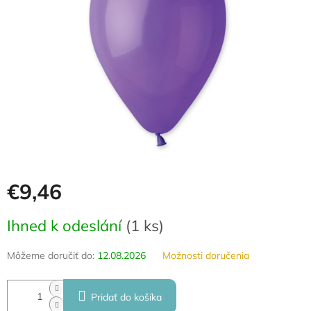
hviezdičiek.
€9,46
Jednotková
Ihned k odeslání
(
1 ks
)
cena:
Môžeme doručiť do:
12.08.2026
Možnosti doručenia
Pridať do košíka