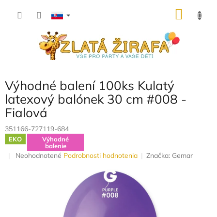
Prejsť
NÁKU
na
obsah
KOŠÍK
Výhodné balení 100ks Kulatý
latexový balónek 30 cm #008 -
Fialová
351166-727119-684
EKO
Výhodné
balenie
Priemerné
Neohodnotené
Podrobnosti hodnotenia
Značka:
Gemar
hodnotenie
produktu
je
0,0
z
5