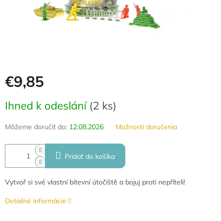
€9,85
Jednotková
Ihned k odeslání
(
2 ks
)
cena:
Môžeme doručiť do:
12.08.2026
Možnosti doručenia
Pridať do košíka
Vytvoř si své vlastní bitevní útočiště a bojuj proti nepříteli!
Detailné informácie