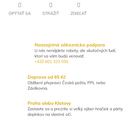
OPÝTAŤ SA
STRÁŽIŤ
ZDIEĽAŤ
Naozajstná zákaznícka podpora
U nás nenájdete roboty, ale skutočných ľudí,
ktorí sa vám budú venovať.
+420 601 323 550
Doprava od 65 Kč
Oblíbení přepravci Česká pošta, PPL nebo
Zásilkovna.
Praha alebo Klatovy
Zastavte sa a prezrite si veľký výber hračiek a párty
doplnkov na vlastné oči.