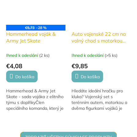
€5,73
–28 %
Hammerhead voják &
Auto vojenské 22 cm na
Army Jet Skate
volný chod s motorkou
12cm a 2ks postaviček
Ihned k odeslání
(
2 ks
)
Ihned k odeslání
(
>5 ks
)
€4,08
€9,85
Do košíka
Do košíka
Hammerhead & Army Jet
Hledáte ideální hračku pro
Skate - sada vojáka z elitního
kluka? Vojenský set s
týmu s doplňkyČlen
terénním autem, motorkou a
speciálního komanda, který je
dvěma figurkami vojáků je
vybaven skatem na tryskový
perfektní volbou.
pohon, samopalem MP5K a
útočnou puškou M16A2...