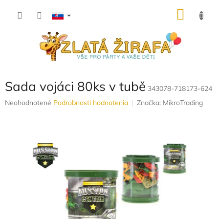
Prejsť
NÁKU
na
obsah
KOŠÍK
Sada vojáci 80ks v tubě
343078-718173-624
Priemerné
Neohodnotené
Podrobnosti hodnotenia
Značka:
MikroTrading
hodnotenie
produktu
je
0,0
z
5
hviezdičiek.