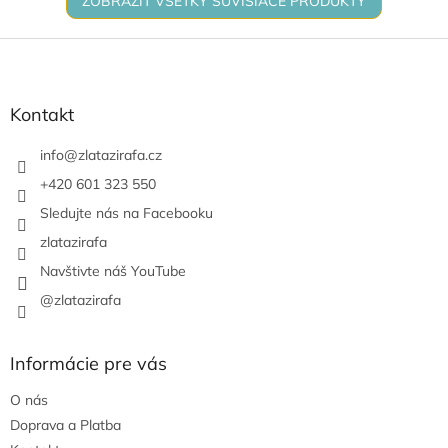
ZOBRAZIŤ VŠETKY SÚVISIACE PRODUKTY
Z
á
p
ä
Kontakt
t
i
info
@
zlatazirafa.cz
e
+420 601 323 550
Sledujte nás na Facebooku
zlatazirafa
Navštivte náš YouTube
@zlatazirafa
Informácie pre vás
O nás
Doprava a Platba