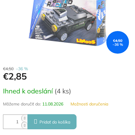
€4,50
–36 %
€4,50
–36 %
€2,85
Jednotková
Ihned k odeslání
(
4 ks
)
cena:
Môžeme doručiť do:
11.08.2026
Možnosti doručenia
Pridať do košíka