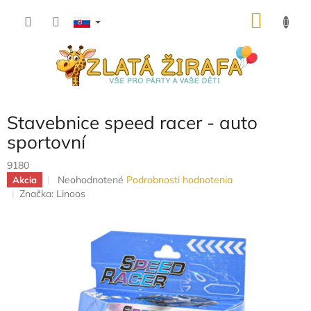
Prejsť
NÁKU
na
obsah
KOŠÍK
Stavebnice speed racer - auto
sportovní
9180
Priemerné
Neohodnotené
Podrobnosti hodnotenia
Akcia
hodnotenie
Značka:
Linoos
produktu
je
0,0
z
5
hviezdičiek.