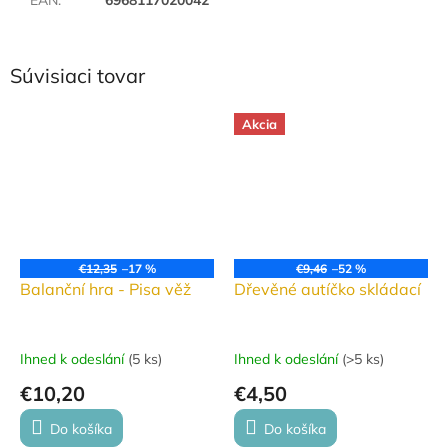
Súvisiaci tovar
Akcia
€12,35
–17 %
€9,46
–52 %
Balanční hra - Pisa věž
Dřevěné autíčko skládací
Ihned k odeslání
(
5 ks
)
Ihned k odeslání
(
>5 ks
)
€10,20
€4,50
Do košíka
Do košíka