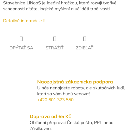
Stavebnice LiNooS je ideální hračkou, která rozvíjí tvořivé
schopnosti dítěte, logické myšlení a učí děti trpělivosti.
Detailné informácie
OPÝTAŤ SA
STRÁŽIŤ
ZDIEĽAŤ
Naozajstná zákaznícka podpora
U nás nenájdete roboty, ale skutočných ľudí,
ktorí sa vám budú venovať.
+420 601 323 550
Doprava od 65 Kč
Oblíbení přepravci Česká pošta, PPL nebo
Zásilkovna.