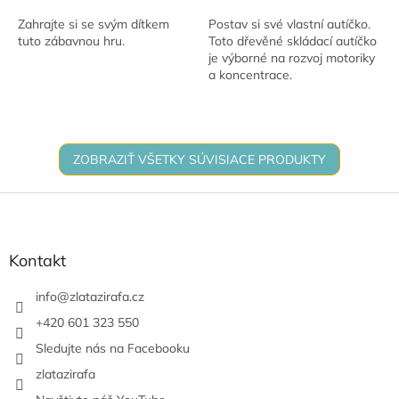
Zahrajte si se svým dítkem
Postav si své vlastní autíčko.
tuto zábavnou hru.
Toto dřevěné skládací autíčko
je výborné na rozvoj motoriky
a koncentrace.
ZOBRAZIŤ VŠETKY SÚVISIACE PRODUKTY
Z
á
p
ä
Kontakt
t
i
info
@
zlatazirafa.cz
e
+420 601 323 550
Sledujte nás na Facebooku
zlatazirafa