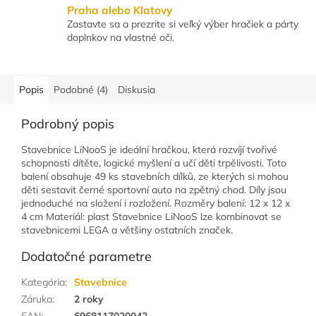
Praha alebo Klatovy
Zastavte sa a prezrite si veľký výber hračiek a párty
doplnkov na vlastné oči.
Popis
Podobné (4)
Diskusia
Podrobný popis
Stavebnice LiNooS je ideální hračkou, která rozvíjí tvořivé
schopnosti dítěte, logické myšlení a učí děti trpělivosti. Toto
balení obsahuje 49 ks stavebních dílků, ze kterých si mohou
děti sestavit černé sportovní auto na zpětný chod. Díly jsou
jednoduché na složení i rozložení. Rozměry balení: 12 x 12 x
4 cm Materiál: plast Stavebnice LiNooS lze kombinovat se
stavebnicemi LEGA a většiny ostatních značek.
Dodatočné parametre
Kategória
:
Stavebnice
Záruka
:
2 roky
EAN
:
6968117020042