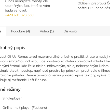
U nás nenájdete roboty, ale
Oblíbení přepravci 
skutočných ľudí, ktorí sa vám
pošta, PPL nebo Zás
budú venovať.
+420 601 323 550
s
Podobné (4)
Videá (1)
Diskusia
robný popis
Last Of Us Remastered rozpráva silný príbeh o prežití, strate a nádeji 
enom smrteľnou nákazou. Joel dostáva za úlohu sprevádzať mladú Ellie
enými štátmi, kde čelia nielen infikovaným, ale aj nebezpečným ľuďom.
inuje stealth postup, napínavé prestrelky, prieskum prostredia a filmo
rávanie príbehu. Remasterovaná verzia ponúka lepšie textúry, vyššie ro
huje aj rozšírenie Left Behind.
né režimy
Singleplayer
Online multiplayer (Factions)