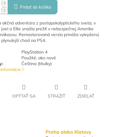
Pridať do košíka
 akčná adventúra z postapokalyptického sveta, v
 Joel a Ellie snažia prežiť v nebezpečnej Amerike
 nákazou. Remasterovaná verzia prináša vylepšenú
 plynulejší chod na PS4.
PlayStation 4
Použité, ako nové
y:
Čeština (titulky)
 informácie
OPÝTAŤ SA
STRÁŽIŤ
ZDIEĽAŤ
Praha alebo Klatovy