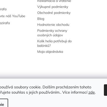
Reklamácia a vrátenie
Výkupné podmienky
irafa
Obchodné podmienky
ivte náš YouTube
Blog
azirafa
Hodnotenie obchodu
Podmienky ochrany
osobných údajov
Kolik helia potřebuji do
balónků?
Moja objednávka
 stránkách neověřujeme, ale kontrolujeme a odstraňujeme podvodný ob
používá soubory cookie. Dalším procházením tohoto
ujete souhlas s jejich používáním.. Více informací
zde
.
ie
.