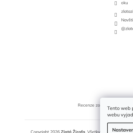
oku
zlataz
Navšt
@zlat
Recenze zobrazené na těchto
Tento web 
webu vyjadř
Nastaven
Copyright 2026
Zlatá Žirafa
. Všetky práva vyhradené