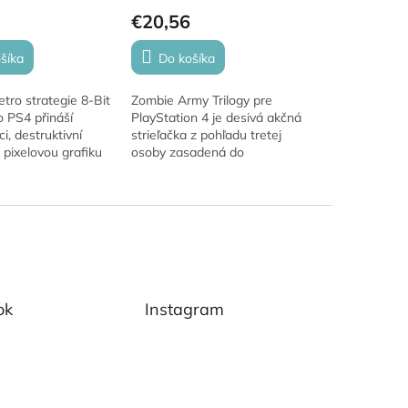
€20,56
šíka
Do košíka
tro strategie 8-Bit
Zombie Army Trilogy pre
 PS4 přináší
PlayStation 4 je desivá akčná
i, destruktivní
strieľačka z pohľadu tretej
 pixelovou grafiku
osoby zasadená do
tarých klasik. Skvělá
alternatívnej verzie druhej
 fanoušky RTS her!
svetovej vojny. Čaká vás boj
proti hordám...
ok
Instagram