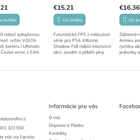
,21
€15,21
€16,36
o košíka
Do košíka
Do ko
0 nabízí vylepšenou
Futuristická FPS z exkluzivní
Zábavná re
lnost, režim VOLTA
série pro PS4. Killzone:
Armies pro
ll, kariéru i Ultimate
Shadow Fall nabízí intenzivní
rychlou akc
 Česká verze s EAN
akci, stealth a příběh plný
jednotky a
46122530 obsahuje
napětí mezi Vektany a
ve stylu s
titulky. Offline režimy
Helghasty. 🔫🌌 Hra pro:
volba pro
t bez...
Playstation...
Informácie pre vás
Facebo
O nás
zlatazirafa.cz
Doprava a Platba
601 323 550
Kontakty
jte nás na Facebo