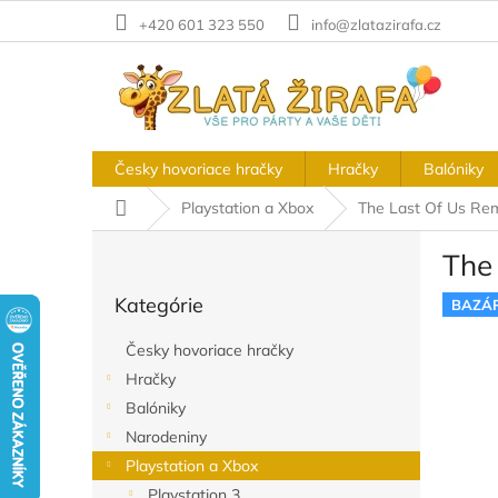
Prejsť
+420 601 323 550
info@zlatazirafa.cz
na
obsah
Česky hovoriace hračky
Hračky
Balóniky
Domov
Playstation a Xbox
The Last Of Us Re
B
The
o
Preskočiť
č
Kategórie
kategórie
BAZÁ
n
ý
Česky hovoriace hračky
p
Hračky
a
Balóniky
n
e
Narodeniny
l
Playstation a Xbox
Playstation 3