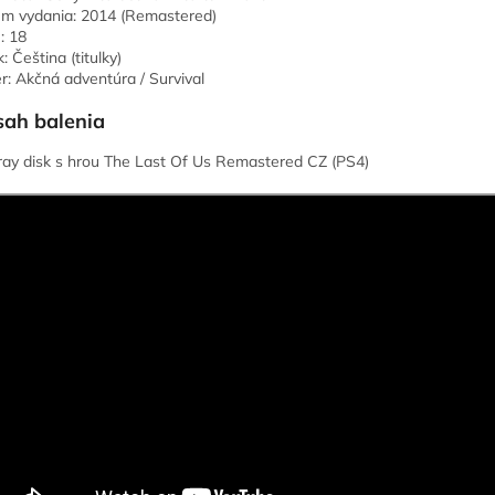
m vydania: 2014 (Remastered)
: 18
: Čeština (titulky)
r: Akčná adventúra / Survival
ah balenia
ray disk s hrou The Last Of Us Remastered CZ (PS4)