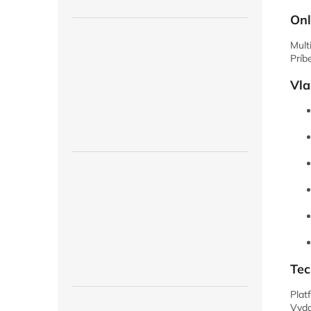
Onl
Mult
Príb
Vla
Tec
Plat
Vyda