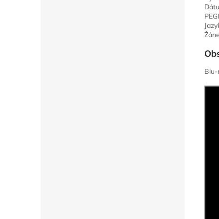
Dátu
PEGI
Jazyk
Žáne
Obs
Blu-