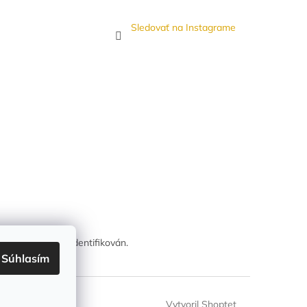
Sledovať na Instagrame
sah, pokud je identifikován.
Súhlasím
Vytvoril Shoptet