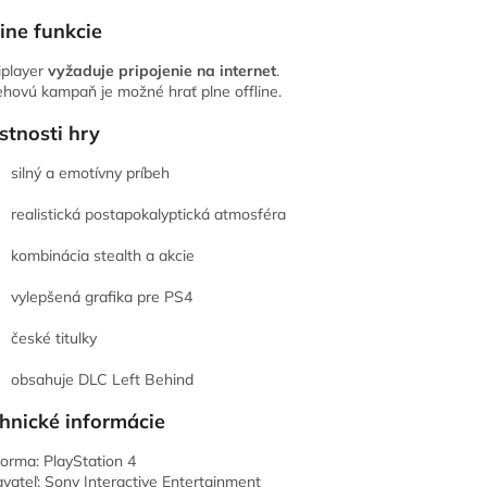
ine funkcie
iplayer
vyžaduje pripojenie na internet
.
ehovú kampaň je možné hrať plne offline.
stnosti hry
silný a emotívny príbeh
realistická postapokalyptická atmosféra
kombinácia stealth a akcie
vylepšená grafika pre PS4
české titulky
obsahuje DLC Left Behind
hnické informácie
forma: PlayStation 4
vateľ: Sony Interactive Entertainment