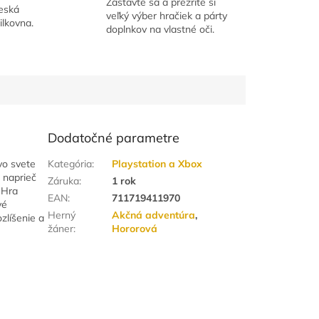
Zastavte sa a prezrite si
Česká
veľký výber hračiek a párty
ilkovna.
doplnkov na vlastné oči.
Dodatočné parametre
vo svete
Kategória
:
Playstation a Xbox
 naprieč
Záruka
:
1 rok
 Hra
EAN
:
711719411970
vé
Herný
Akčná adventúra
,
zlíšenie a
žáner
:
Hororová