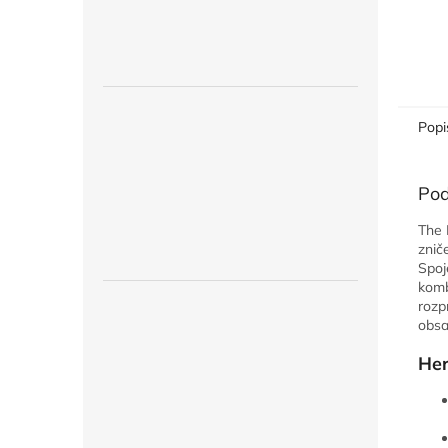
Popi
Pod
The 
znič
Spoj
komb
rozp
obsa
Her