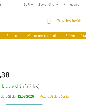
EUR
Slovenčina
IA A VRÁTENIE
VÝKUPNÉ PODMIENKY
Prihlásenie
OBCHODNÉ PODMIE
NÁKUPNÝ
Prázdny košík
KOŠÍK
Eurona
Všetko pre bábätká
Slávnostné udalosti
,38
ová
 k odeslání
(
3 ks
)
oručiť do:
12.08.2026
Možnosti doručenia