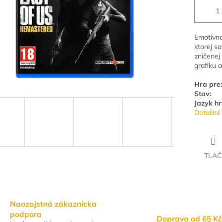
Emotívna
ktorej sa
zničenej
grafiku a
Hra pre:
Stav:
Jazyk hr
Detailné
TLAČ
Naozajstná zákaznícka
podpora
Doprava od 65 Kč