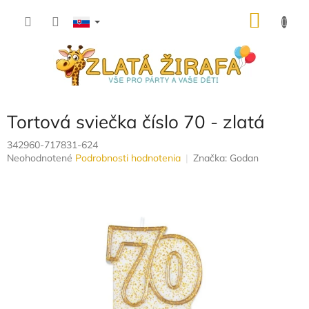
Prejsť
NÁKU
na
obsah
KOŠÍK
Tortová sviečka číslo 70 - zlatá
342960-717831-624
Priemerné
Neohodnotené
Podrobnosti hodnotenia
Značka:
Godan
hodnotenie
produktu
je
0,0
z
5
hviezdičiek.