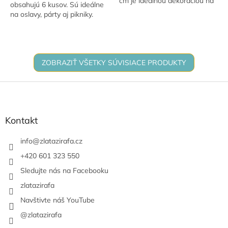
cm je ideálnou dekoráciou na
obsahujú 6 kusov. Sú ideálne
narodeninovú oslavu. Možno
na oslavy, párty aj pikniky.
nafúknuť vzduchom aj héliom.
Veselý dizajn oživí každú
K balónikom odporúčame...
výzdobu.
ZOBRAZIŤ VŠETKY SÚVISIACE PRODUKTY
Z
á
p
ä
Kontakt
t
i
info
@
zlatazirafa.cz
e
+420 601 323 550
Sledujte nás na Facebooku
zlatazirafa
Navštivte náš YouTube
@zlatazirafa