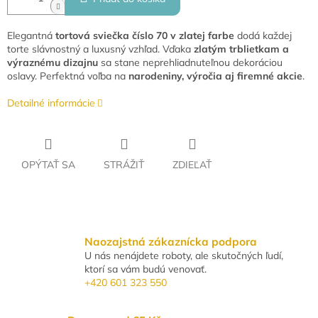
Elegantná
tortová sviečka číslo 70 v zlatej farbe
dodá každej
torte slávnostný a luxusný vzhľad. Vďaka
zlatým trblietkam a
výraznému dizajnu
sa stane neprehliadnuteľnou dekoráciou
oslavy. Perfektná voľba na
narodeniny, výročia aj firemné akcie
.
Detailné informácie
OPÝTAŤ SA
STRÁŽIŤ
ZDIEĽAŤ
Naozajstná zákaznícka podpora
U nás nenájdete roboty, ale skutočných ľudí,
ktorí sa vám budú venovať.
+420 601 323 550