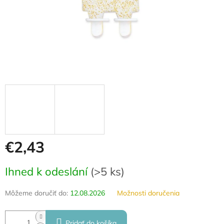
€2,43
Jednotková
Ihned k odeslání
(
>5 ks
)
cena:
Môžeme doručiť do:
12.08.2026
Možnosti doručenia
Pridať do košíka