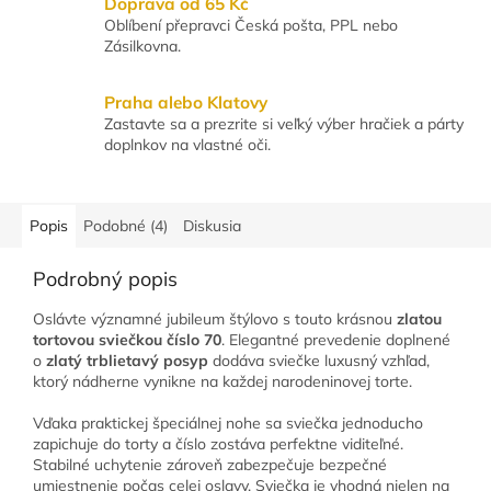
Doprava od 65 Kč
Oblíbení přepravci Česká pošta, PPL nebo
Zásilkovna.
Praha alebo Klatovy
Zastavte sa a prezrite si veľký výber hračiek a párty
doplnkov na vlastné oči.
Popis
Podobné (4)
Diskusia
Podrobný popis
Oslávte významné jubileum štýlovo s touto krásnou
zlatou
tortovou sviečkou číslo 70
. Elegantné prevedenie doplnené
o
zlatý trblietavý posyp
dodáva sviečke luxusný vzhľad,
ktorý nádherne vynikne na každej narodeninovej torte.
Vďaka praktickej špeciálnej nohe sa sviečka jednoducho
zapichuje do torty a číslo zostáva perfektne viditeľné.
Stabilné uchytenie zároveň zabezpečuje bezpečné
umiestnenie počas celej oslavy. Sviečka je vhodná nielen na