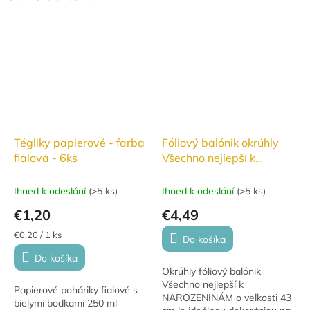
Tégliky papierové - farba
Fóliový balónik okrúhly
fialová - 6ks
Všechno nejlepší k
NAROZENINÁM 43cm
biely
Ihned k odeslání
(
>5 ks
)
Ihned k odeslání
(
>5 ks
)
€1,20
€4,49
Jednotková
€0,20 / 1 ks
Do košíka
cena:
Do košíka
Okrúhly fóliový balónik
Všechno nejlepší k
Papierové poháriky fialové s
NAROZENINÁM o veľkosti 43
bielymi bodkami 250 ml