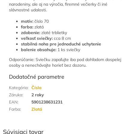
narodeniny, ale aj na výročia, firemné večierky či iné
slávnostné udalosti.
motív:
číslo 70
farba:
zlatá
zdobenie:
zlaté trblietky
veľkosť sviečky:
cca 8 cm
stabilná noha pre jednoduché uchytenie
balenie obsahuje:
1 ks sviečky
Odporúčanie: Sviečku zapaľujte iba pod dohľadom dospelej
osoby a nenechávajte horieť bez dozoru.
Dodatočné parametre
Kategória
:
Čísla
Záruka
:
2 roky
EAN
:
5901238631231
Farba
:
Zlatá
Súvisiaci tovar