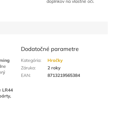
doplnkov na vlastné oči.
Dodatočné parametre
ming
Kategória
:
Hračky
dne
Záruka
:
2 roky
erý
EAN
:
8713219565384
× LR44
párty,