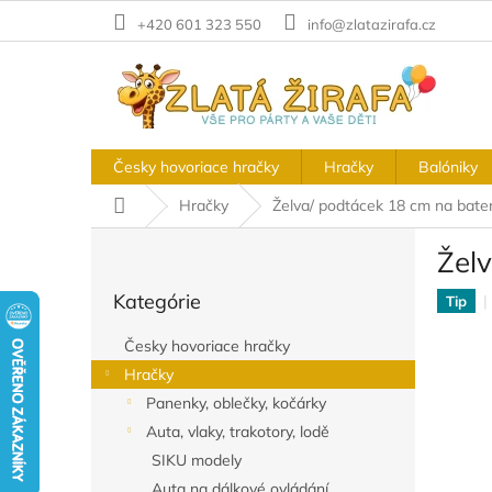
Prejsť
+420 601 323 550
info@zlatazirafa.cz
na
obsah
Česky hovoriace hračky
Hračky
Balóniky
Domov
Hračky
Želva/ podtácek 18 cm na bate
B
Žel
o
Preskočiť
č
Kategórie
kategórie
Tip
n
ý
Česky hovoriace hračky
p
Hračky
a
Panenky, oblečky, kočárky
n
e
Auta, vlaky, trakotory, lodě
l
SIKU modely
Auta na dálkové ovládání