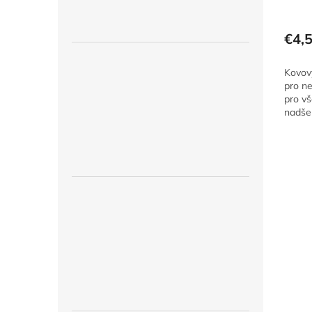
Priem
hodno
produ
€4,
je
5,0
Kovov
z
pro ne
5
pro vš
hviezd
nadše
Skate
a je v
kovu. 