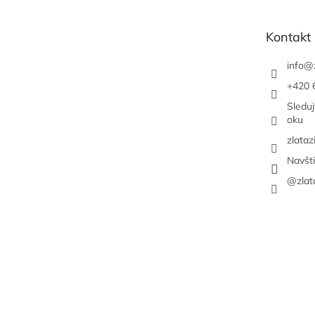
ä
t
Kontakt
i
e
info
@
+420 
Sledu
oku
zlataz
Navšt
@zlat