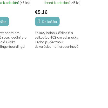
ed k odeslání
(
>5 ks
)
Ihned k odeslání
(
>5 ks
)
€5,16
šíka
Do košíka
ateboard pro
Fóliový balónik číslica 6 s
ruce, ideální pro
veľkosťou 102 cm od značky
lé i velké
Grabo je výraznou
fingerboardingu!
dekoráciou na narodeninové
d má délku 9,5 cm
oslavy, výročia, jubileá aj
en z kvalitního
ďalšie slávnostné príležitosti.
é druhy, zasíláme...
Balónik je vhodný...