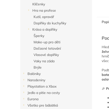
Klíčenky
Hra na profese
Kutil, opravář
Popi
Doplňky do kuchyňky
Krása a doplňky
Šperky
Pod
Make-up pro děti
Hle
Dočasné tetování
želv
Vlasové doplňky
hrní
všec
Vaky na záda
Brýle
Pod
Balóniky
bate
osla
Narodeniny
Playstation a Xbox
🎉
P
Jedlo a pitie na cesty
Eurona
Všetko pre bábätká