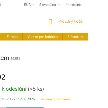
EUR
Slovenčina
IA A VRÁTENIE
VÝKUPNÉ PODMIENKY
Prihlásenie
OBCHODNÉ PODMIE
NÁKUPNÝ
Prázdny košík
KOŠÍK
Eurona
Všetko pre bábätká
Slávnostné udalosti
ukem
39354
92
ová
 k odeslání
(
>5 ks
)
oručiť do:
12.08.2026
Možnosti doručenia