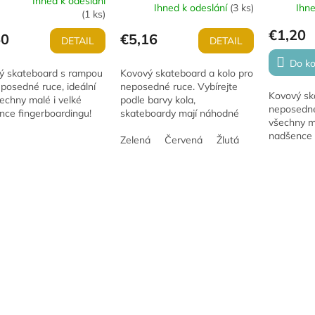
Ihned k odeslání
Ihned k odeslání
(
3 ks
)
Ihn
erné
(
1 ks
)
tenie
€1,20
ktu
50
€5,16
DETAIL
DETAIL
Do ko
ý skateboard s rampou
Kovový skateboard a kolo pro
posedné ruce, ideální
neposedné ruce. Vybírejte
Kovový sk
echny malé i velké
podle barvy kola,
ičiek.
neposedné 
nce fingerboardingu!
skateboardy mají náhodné
všechny ma
board má délku 9,5 cm
motivy.
nadšence 
yroben z kvalitního
Zelená
Červená
Žlutá
Skateboar
Různé druhy.
a je vyrob
kovu. Různ