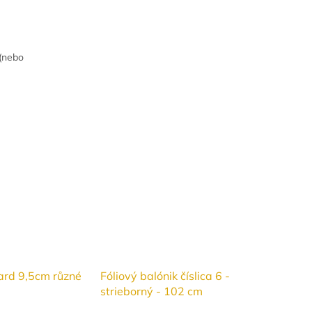
 (nebo
ard 9,5cm různé
Fóliový balónik číslica 6 -
strieborný - 102 cm