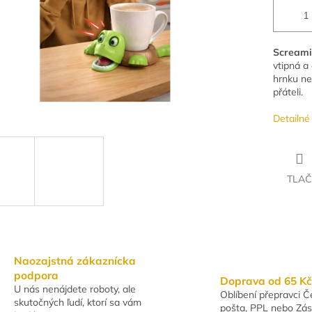
Screami
vtipná a
hrnku ne
přáteli.
Detailné
TLAČ
Naozajstná zákaznícka
podpora
Doprava od 65 Kč
U nás nenájdete roboty, ale
Oblíbení přepravci 
skutočných ľudí, ktorí sa vám
pošta, PPL nebo Zás