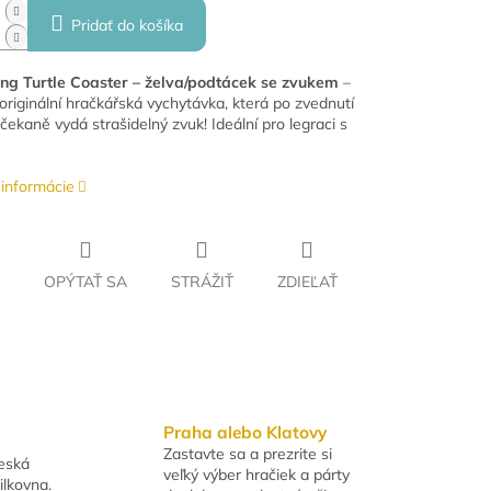
Pridať do košíka
ng Turtle Coaster – želva/podtácek se zvukem
–
 originální hračkářská vychytávka, která po zvednutí
čekaně vydá strašidelný zvuk! Ideální pro legraci s
 informácie
OPÝTAŤ SA
STRÁŽIŤ
ZDIEĽAŤ
Praha alebo Klatovy
Zastavte sa a prezrite si
Česká
veľký výber hračiek a párty
ilkovna.