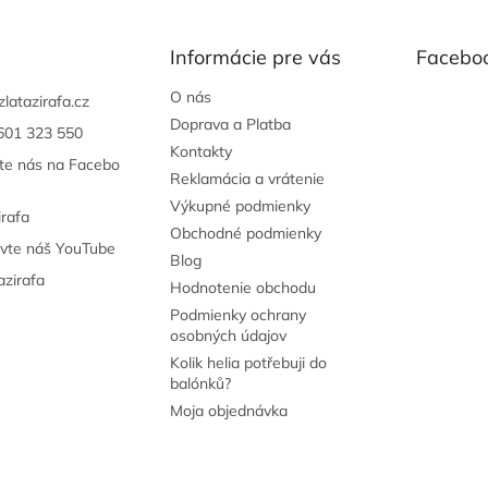
Informácie pre vás
Facebo
O nás
zlatazirafa.cz
Doprava a Platba
601 323 550
Kontakty
jte nás na Facebo
Reklamácia a vrátenie
Výkupné podmienky
irafa
Obchodné podmienky
ivte náš YouTube
Blog
azirafa
Hodnotenie obchodu
Podmienky ochrany
osobných údajov
Kolik helia potřebuji do
balónků?
Moja objednávka