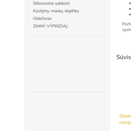
Slávnostné udalosti
Kostýmy, masky, doplňky
Oblečenie
Perf
ZIMNÝ VÝPREDAJ
vystr
Súvis
Skat
ramp