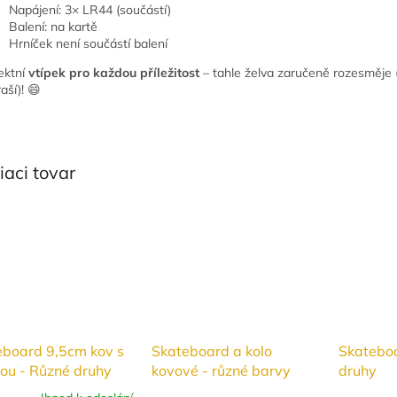
Napájení: 3× LR44 (součástí)
Balení: na kartě
Hrníček není součástí balení
ektní
vtípek pro každou příležitost
– tahle želva zaručeně rozesměje
aší)! 😄
iaci tovar
eboard 9,5cm kov s
Skateboard a kolo
Skatebo
ou - Různé druhy
kovové - různé barvy
druhy