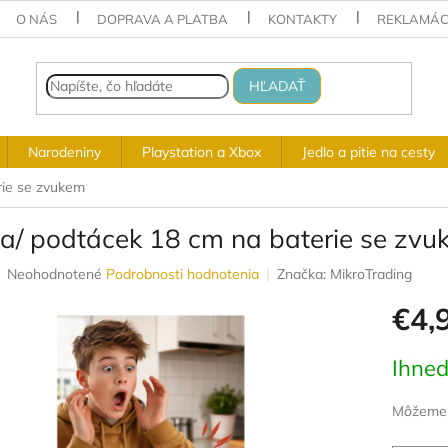
O NÁS
DOPRAVA A PLATBA
KONTAKTY
REKLAMÁC
HĽADAŤ
Narodeniny
Playstation a Xbox
Jedlo a pitie na cesty
rie se zvukem
va/ podtácek 18 cm na baterie se zv
Priemerné
Neohodnotené
Podrobnosti hodnotenia
Značka:
MikroTrading
hodnotenie
€4,
produktu
je
0,0
Jednotk
Ihned
z
cena:
5
hviezdičiek.
Môžeme d