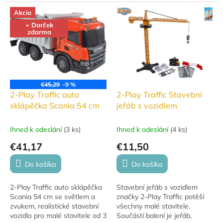
let.
Akcia
+ Darček
zdarma
€45,29
–9 %
2-Play Traffic auto
2-Play Traffic Stavební
sklápěčka Scania 54 cm
jeřáb s vozidlem
Ihned k odeslání
(
3 ks
)
Ihned k odeslání
(
4 ks
)
€41,17
€11,50
Do košíka
Do košíka
2-Play Traffic auto sklápěčka
Stavební jeřáb s vozidlem
Scania 54 cm se světlem a
značky 2-Play Traffic potěší
zvukem, realistické stavební
všechny malé stavitele.
vozidlo pro malé stavitele od 3
Součástí balení je jeřáb,