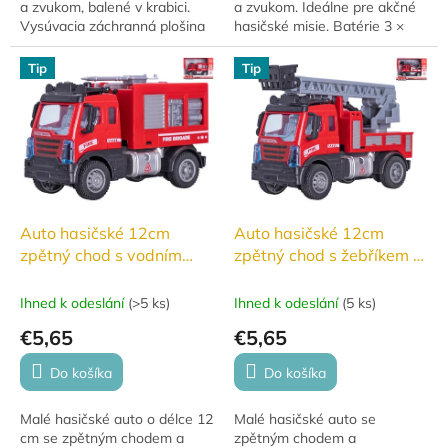
a zvukom, balené v krabici.
a zvukom. Ideálne pre akčné
Vysúvacia záchranná plošina
hasičské misie. Batérie 3 ×
pre akčné zásahy. Batéria 3 ×
LR44 sú súčasťou balenia na
LR44 súčasťou balenia na...
testovacie účely. Vhodné od 3
Tip
Tip
rokov.
Auto hasičské 12cm
Auto hasičské 12cm
zpětný chod s vodním
zpětný chod s žebříkem v
dělem v krabičce
krabičce
Ihned k odeslání
(
>5 ks
)
Ihned k odeslání
(
5 ks
)
€5,65
€5,65
Do košíka
Do košíka
Malé hasičské auto o délce 12
Malé hasičské auto se
cm se zpětným chodem a
zpětným chodem a