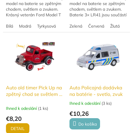
model na baterie se zpětným
model na baterie se zpětným
chodem, světlem a zvukem.
chodem, světlem a zvukem.
Krásný veterán Ford Model T
Baterie 3× LR41 jsou součástí
v měřítku 1:36 s otevíracími
balení. K dispozici ve třech
dveřmi u řidiče. K dispozici ve
Bílá
Modrá
Tyrkysová
barvách: oranžová, zelená a
Zelená
Červená
Žlutá
3...
červená.
Auto old timer Pick Up na
Auto Policajná dodávka
zpětný chod se světlem a
na batérie - svetlo, zvuk
zvukem, tři barvy
Ihned k odeslání
(
3 ks
)
Priemerné
Ihned k odeslání
(
1 ks
)
hodnotenie
€10,26
produktu
€8,20
je
Do košíka
5,0
DETAIL
z