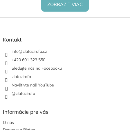
ZOBRAZIŤ VIAC
Z
á
p
ä
Kontakt
t
i
info
@
zlatazirafa.cz
e
+420 601 323 550
Sledujte nás na Facebooku
zlatazirafa
Navštivte náš YouTube
@zlatazirafa
Informácie pre vás
O nás
Doprava a Platba