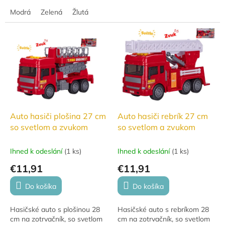
barvách.Červená,zelená,žlutá
vďaka funkčnej svetelnej a
a modrá.deální pro milovníky
Modrá
Zelená
Žlutá
zvukovej signalizácii. Batéria 3
off-road vozů!
× LR44...
Auto hasiči plošina 27 cm
Auto hasiči rebrík 27 cm
so svetlom a zvukom
so svetlom a zvukom
Ihned k odeslání
(
1 ks
)
Ihned k odeslání
(
1 ks
)
€11,91
€11,91
Do košíka
Do košíka
Hasičské auto s plošinou 28
Hasičské auto s rebríkom 28
cm na zotrvačník, so svetlom
cm na zotrvačník, so svetlom