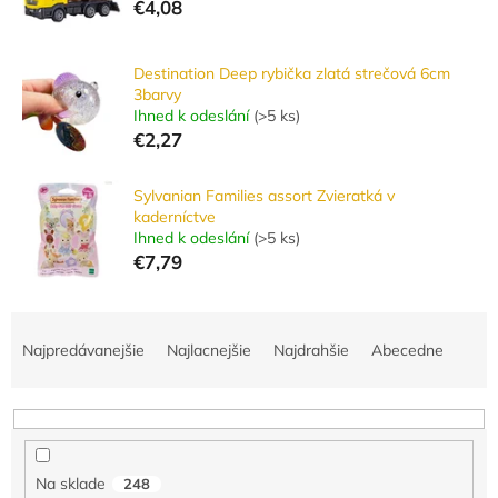
€4,08
Destination Deep rybička zlatá strečová 6cm
3barvy
Ihned k odeslání
(
>5 ks
)
€2,27
Sylvanian Families assort Zvieratká v
kaderníctve
Ihned k odeslání
(
>5 ks
)
€7,79
R
a
Najpredávanejšie
Najlacnejšie
Najdrahšie
Abecedne
d
e
n
i
e
Na sklade
248
p