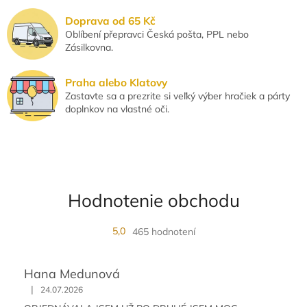
v
k
Doprava od 65 Kč
y
Oblíbení přepravci Česká pošta, PPL nebo
v
Zásilkovna.
ý
p
i
Praha alebo Klatovy
s
Zastavte sa a prezrite si veľký výber hračiek a párty
u
doplnkov na vlastné oči.
Hodnotenie obchodu
5,0
465 hodnotení
Hana Medunová
|
24.07.2026