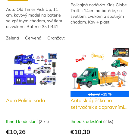
Policajná dodávka Kids Globe
5
Auto Old Timer Pick Up, 11
Traffic 14cm na batérie, so
hviezdičiek.
cm, kovový model na baterie
svetlom, zvukom a spätným
se zpětným chodem, světlem
chodom. Kov + plast,
a zvukem. Baterie 3× LR41
otvárateľné bočné dvere.
jsou součástí balení. K
Dizajn českej polície. Vhodné
dispozici ve třech barvách:
Zelená
Červená
Oranžová
od 3 rokov.
oranžová, zelená...
€12,73
–19 %
Auto Policie sada
Auto sklápěčka na
setrvačník s dopravními
značkami
Ihned k odeslání
(
2 ks
)
Ihned k odeslání
(
2 ks
)
€10,26
€10,30