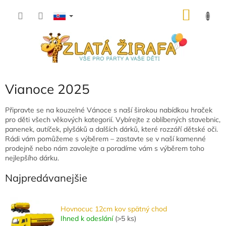
Prejsť
NÁKU
na
obsah
KOŠÍK
Vianoce 2025
Připravte se na kouzelné Vánoce s naší širokou nabídkou hraček
pro děti všech věkových kategorií. Vybírejte z oblíbených stavebnic,
panenek, autíček, plyšáků a dalších dárků, které rozzáří dětské oči.
Rádi vám pomůžeme s výběrem – zastavte se v naší kamenné
prodejně nebo nám zavolejte a poradíme vám s výběrem toho
nejlepšího dárku.
Najpredávanejšie
Hovnocuc 12cm kov spätný chod
Ihned k odeslání
(
>5 ks
)