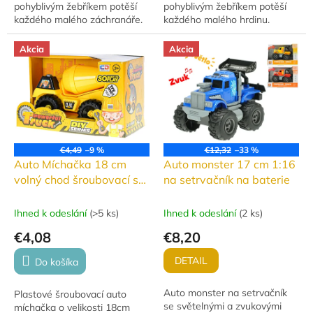
pohyblivým žebříkem potěší
pohyblivým žebříkem potěší
každého malého záchranáře.
každého malého hrdinu.
Baleno v praktické krabičce –
Dodáváno v praktické dárkové
ideální jako dárek!
krabičce, ideální jako dárek!
Akcia
Akcia
€4,49
–9 %
€12,32
–33 %
Auto Míchačka 18 cm
Auto monster 17 cm 1:16
volný chod šroubovací s
na setrvačník na baterie
doplňky
Ihned k odeslání
(
>5 ks
)
Ihned k odeslání
(
2 ks
)
€4,08
€8,20
DETAIL
Do košíka
Auto monster na setrvačník
Plastové šroubovací auto
se světelnými a zvukovými
míchačka o velikosti 18cm