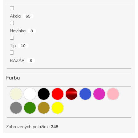
r
o
Akcia
65
d
u
Novinka
8
k
t
o
Tip
10
v
BAZÁR
3
Farba
Zobrazených položiek:
248