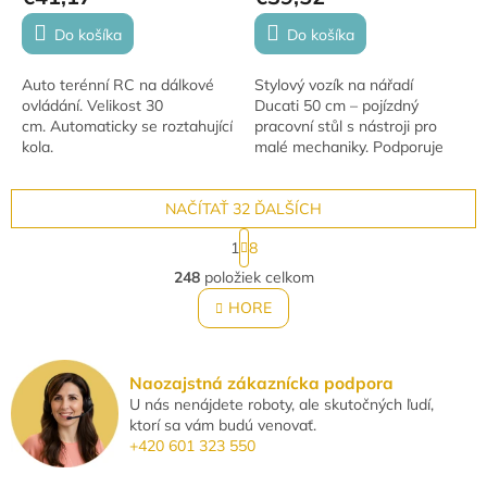
Do košíka
Do košíka
Auto terénní RC na dálkové
Stylový vozík na nářadí
ovládání. Velikost 30
Ducati 50 cm – pojízdný
cm. Automaticky se roztahující
pracovní stůl s nástroji pro
kola.
malé mechaniky. Podporuje
kreativitu a motorické
dovednosti dětí.
NAČÍTAŤ 32 ĎALŠÍCH
S
1
8
t
O
r
248
položiek celkom
v
á
l
HORE
n
á
k
o
d
v
a
Naozajstná zákaznícka podpora
a
c
n
U nás nenájdete roboty, ale skutočných ľudí,
i
i
ktorí sa vám budú venovať.
e
e
+420 601 323 550
p
r