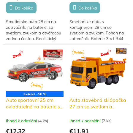
Do košíka
Do košíka
Smetiarske auto 28 cm na
Smetiarske auto s
zotrvačník, na batérie, so
kontajnerom 28 cm so
svetlom, zvukom a otváracou
svetlom a zvukom. Pohon na
zadnou časťou. Realistický
zotrvačník. Batérie 3 × LR44
model v krabičke, ktorý deti
sú súčasťou balenia na
nadchne svojou funkčnosťou
testovacie účely, takže je
aj témou...
možné auto ihneď vyskúšať....
€24,69
–50 %
Auto sportovní 25 cm
Auto stavebná sklápačka
ovladatelné na baterie se
27 cm so svetlom a
světlem a zvukem
zvukom
Ihned k odeslání
(
4 ks
)
Ihned k odeslání
(
2 ks
)
€12,32
€11,91