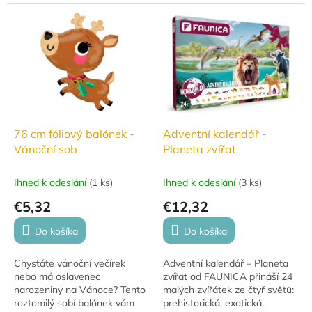
let.
vozidlo a 50 doplňků.
Vyrobeno z plastu, výška
jeřábu 40 cm.
76 cm fóliový balónek -
Adventní kalendář -
Vánoční sob
Planeta zvířat
Ihned k odeslání
(
1 ks
)
Ihned k odeslání
(
3 ks
)
€5,32
€12,32
Do košíka
Do košíka
Chystáte vánoční večírek
Adventní kalendář – Planeta
nebo má oslavenec
zvířat od FAUNICA přináší 24
narozeniny na Vánoce? Tento
malých zvířátek ze čtyř světů:
roztomilý sobí balónek vám
prehistorická, exotická,