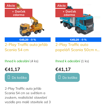
V
Akcia
Akcia
ý
+ Darček
+ Darček
p
zdarma
zdarma
i
s
p
r
o
€45,29
–9 %
€45,29
–9 %
d
2-Play Traffic auto jeřáb
2-Play Traffic auto
u
Scania 54 cm
popeláři Scania 50cm na
k
setrvačník
t
Ihned k odeslání
(
4 ks
)
Ihned k odeslání
(
1 ks
)
o
€41,17
€41,17
v
Do košíka
Do košíka
2-Play Traffic auto jeřáb
Scania 54 cm se světlem a
zvukem, realistické stavební
vozidlo pro malé stavitele od 3