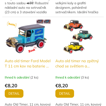
s touto sadou 🚜🚧! Robustní
velkými koly a grafiti
nákladní auto na setrvačník
designem, poháněné
(23 cm) a 3 stavební vozidla
setrvačníkem. Ideální hračka
na zpětný chod (7,5 cm)
pro všechny malé závodníky a
rozproudí dětskou fantazii a
dobrodruhy. Vyrobeno z
zaručí...
kvalitního plastu,...
Auto old timer Ford Model
Auto old timer na zpětný
T 11 cm kov na baterie na
chod se světlem a
zpětný chod se světlem a
zvukem, tři barvy
zvukem, tři barvy
Ihned k odeslání
(
2 ks
)
Ihned k odeslání
(
3 ks
)
€8,20
€8,20
DETAIL
DETAIL
Auto Old Timer, 11 cm, kovový
Auto Old Timer, 11 cm, kovový