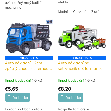
efekty.
uvítá každý malý kutil či
mechanik.
Modrá
Červená
Žlutá
€8,20
–31 %
€16,44
–50 %
Auto nákladní 12cm
Auto nákladní na
zpětný chod s cisternou v
setrvačník a 3 farmářská
krabičce
vozidla na zpětný chod
Ihned k odeslání
(
>5 ks
)
Ihned k odeslání
(
>5 ks
)
€5,65
€8,20
Do košíka
Do košíka
Parádní nákladní auto s
Rozjeďte farmářské