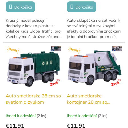
Do košíka
Do košíka
Krásný model policejní
Auto sklápěčka na setrvačník
dodávky z kovu a plastu, z
se světelnými a zvukovými
kolekce Kids Globe Traffic, pro
efekty a dopravními značkami
všechny malé strážce zákona.
je ideální hračkou pro malé
Oficiální český design. Hračka
stavitele. Rozměr auta je 27
na baterie, se světlem a
cm a je vyrobeno z odolného
zvukem....
plastu....
Auto smetiarske 28 cm so
Auto smetiarske
svetlom a zvukom
kontajner 28 cm so
svetlom a zvukom
Ihned k odeslání
(
2 ks
)
Ihned k odeslání
(
2 ks
)
€11,91
€11,91