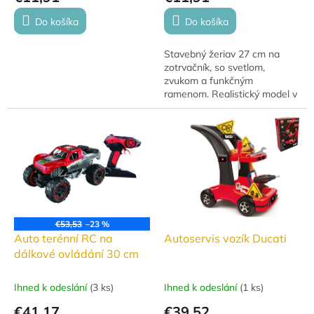
Do košíka
Do košíka
Stavebný žeriav 27 cm na
zotrvačník, so svetlom,
zvukom a funkčným
ramenom. Realistický model v
krabici, ideálny pre malých
staviteľov. Batéria 3 × LR44
súčasťou balenia na...
€53,53
–23 %
Auto terénní RC na
Autoservis vozík Ducati
dálkové ovládání 30 cm
Ihned k odeslání
(
3 ks
)
Ihned k odeslání
(
1 ks
)
€41,17
€39,52