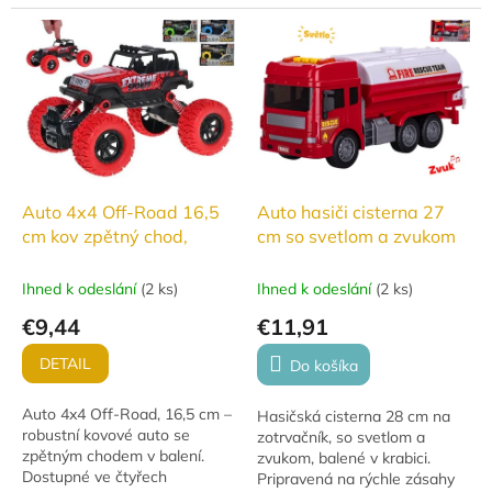
nesmí chybět.
mořská a domácí.
Auto 4x4 Off-Road 16,5
Auto hasiči cisterna 27
cm kov zpětný chod,
cm so svetlom a zvukom
Ihned k odeslání
(
2 ks
)
Ihned k odeslání
(
2 ks
)
€9,44
€11,91
DETAIL
Do košíka
Auto 4x4 Off-Road, 16,5 cm –
Hasičská cisterna 28 cm na
robustní kovové auto se
zotrvačník, so svetlom a
zpětným chodem v balení.
zvukom, balené v krabici.
Dostupné ve čtyřech
Pripravená na rýchle zásahy