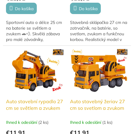
Do košíka
Do košíka
Sportovní auto o délce 25 cm
Stavebná sklápačka 27 cm na
na baterie se světlem a
zotrvačník, na batérie, so
zvukem 🚗💨. Skvělá zábava
svetlom, zvukom a funkčnou
pro malé závodníky,
korbou. Realistický model v
jednoduché ovládání, světelné
krabičke, ideálny pre malých
a zvukové efekty.
staviteľov. Batéria 3 × LR44
súčasťou...
Auto stavební rypadlo 27
Auto stavebný žeriav 27
cm se světlem a zvukem
cm so svetlom a zvukom
Ihned k odeslání
(
2 ks
)
Ihned k odeslání
(
1 ks
)
€11,91
€11,91