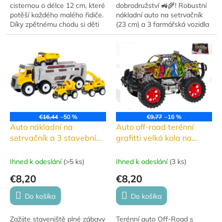
cisternou o délce 12 cm, které
dobrodružství 🚜🌾! Robustní
potěší každého malého řidiče.
nákladní auto na setrvačník
Díky zpětnému chodu si děti
(23 cm) a 3 farmářská vozidla
užijí spoustu zábavy při hře!
na zpětný chod (7,5 cm)
přináší dětem hodiny zábavy a
možnost vytvářet...
€16,44
–50 %
€9,77
–16 %
Auto nákladní na
Auto off-road terénní
setrvačník a 3 stavební
grafitti velká kola na
vozidla na zpětný chod
setrvačník plast
Ihned k odeslání
(
>5 ks
)
Ihned k odeslání
(
3 ks
)
€8,20
€8,20
Do košíka
Do košíka
Zažijte staveniště plné zábavy
Terénní auto Off-Road s