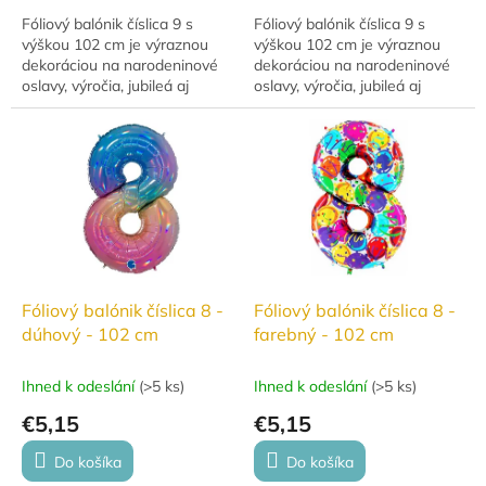
Fóliový balónik číslica 9 s
Fóliový balónik číslica 9 s
výškou 102 cm je výraznou
výškou 102 cm je výraznou
dekoráciou na narodeninové
dekoráciou na narodeninové
oslavy, výročia, jubileá aj
oslavy, výročia, jubileá aj
ďalšie slávnostné príležitosti.
ďalšie slávnostné príležitosti.
Balónik je možné naplniť
Balónik je možné naplniť
vzduchom aj...
vzduchom aj...
Fóliový balónik číslica 8 -
Fóliový balónik číslica 8 -
dúhový - 102 cm
farebný - 102 cm
Ihned k odeslání
(
>5 ks
)
Ihned k odeslání
(
>5 ks
)
€5,15
€5,15
Do košíka
Do košíka