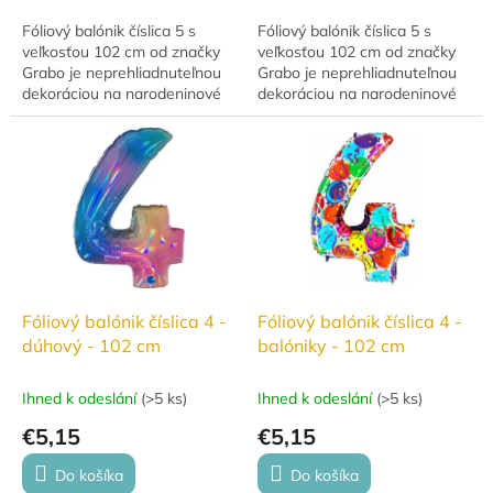
Fóliový balónik číslica 5 s
Fóliový balónik číslica 5 s
veľkosťou 102 cm od značky
veľkosťou 102 cm od značky
Grabo je neprehliadnuteľnou
Grabo je neprehliadnuteľnou
dekoráciou na narodeninové
dekoráciou na narodeninové
oslavy, výročia, jubileá aj
oslavy, výročia, jubileá aj
ďalšie slávnostné príležitosti.
ďalšie slávnostné príležitosti.
Balónik...
Balónik...
Fóliový balónik číslica 4 -
Fóliový balónik číslica 4 -
dúhový - 102 cm
balóniky - 102 cm
Ihned k odeslání
(
>5 ks
)
Ihned k odeslání
(
>5 ks
)
€5,15
€5,15
Do košíka
Do košíka