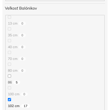
Veľkosť Balónikov
13 cm
0
35 cm
0
40 cm
0
70 cm
0
80 cm
0
86
5
100 cm
0
102 cm
17