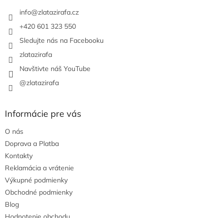
t
i
info
@
zlatazirafa.cz
e
+420 601 323 550
Sledujte nás na Facebooku
zlatazirafa
Navštivte náš YouTube
@zlatazirafa
Informácie pre vás
O nás
Doprava a Platba
Kontakty
Reklamácia a vrátenie
Výkupné podmienky
Obchodné podmienky
Blog
Hodnotenie obchodu