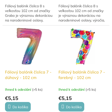
Fóliový balónik číslica 8 s
Fóliový balónik číslica 8 s
veľkosťou 102 cm od značky
veľkosťou 102 cm od značky
Grabo je výraznou dekoráciou
je výraznou dekoráciou na
na narodeninové oslavy,
narodeninové oslavy, výročia,
výročia, jubileá aj ďalšie
jubileá aj ďalšie slávnostné
slávnostné príležitosti. Balónik
príležitosti. Balónik je vhodný
je vhodný...
na...
Fóliový balónik číslica 7 -
Fóliový balónik číslica 7 -
dúhový - 102 cm
farebný - 102 cm
Ihned k odeslání
(
>5 ks
)
Ihned k odeslání
(
>5 ks
)
€5,15
€5,15
Do košíka
Do košíka