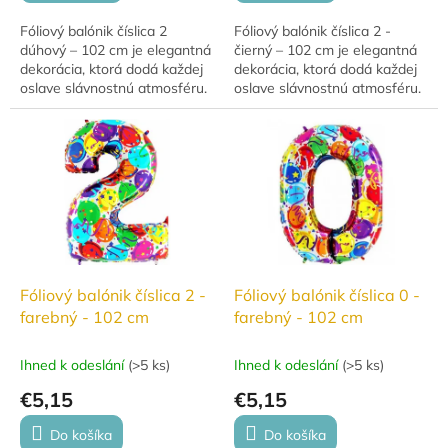
Fóliový balónik číslica 2
Fóliový balónik číslica 2 -
dúhový – 102 cm je elegantná
čierný – 102 cm je elegantná
dekorácia, ktorá dodá každej
dekorácia, ktorá dodá každej
oslave slávnostnú atmosféru.
oslave slávnostnú atmosféru.
Vďaka veľkosti 102 cm,
Vďaka veľkosti 102 cm,
kvalitnému spracovaniu od
kvalitnému spracovaniu od
talianskeho...
talianskeho...
Fóliový balónik číslica 2 -
Fóliový balónik číslica 0 -
farebný - 102 cm
farebný - 102 cm
Ihned k odeslání
(
>5 ks
)
Ihned k odeslání
(
>5 ks
)
€5,15
€5,15
Do košíka
Do košíka