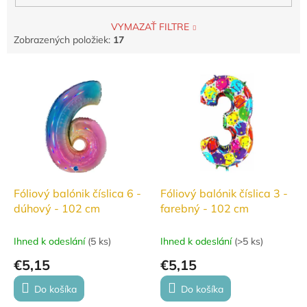
VYMAZAŤ FILTRE
Zobrazených položiek:
17
V
ý
p
i
s
p
r
o
d
Fóliový balónik číslica 6 -
Fóliový balónik číslica 3 -
u
dúhový - 102 cm
farebný - 102 cm
k
t
Ihned k odeslání
(
5 ks
)
Ihned k odeslání
(
>5 ks
)
o
€5,15
€5,15
v
Do košíka
Do košíka