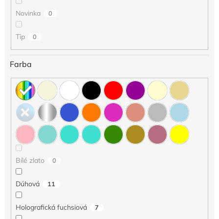
u
Novinka
0
k
t
o
Tip
0
v
Farba
Bílé zlato
0
Dúhová
11
Holografická fuchsiová
7