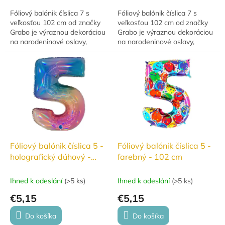
Fóliový balónik číslica 7 s
Fóliový balónik číslica 7 s
veľkosťou 102 cm od značky
veľkosťou 102 cm od značky
Grabo je výraznou dekoráciou
Grabo je výraznou dekoráciou
na narodeninové oslavy,
na narodeninové oslavy,
výročia, jubileá aj ďalšie
výročia, jubileá aj ďalšie
slávnostné príležitosti. Balónik
slávnostné príležitosti. Balónik
je vhodný...
je vhodný...
Fóliový balónik číslica 5 -
Fóliový balónik číslica 5 -
holografický dúhový -
farebný - 102 cm
102 cm
Ihned k odeslání
(
>5 ks
)
Ihned k odeslání
(
>5 ks
)
€5,15
€5,15
Do košíka
Do košíka