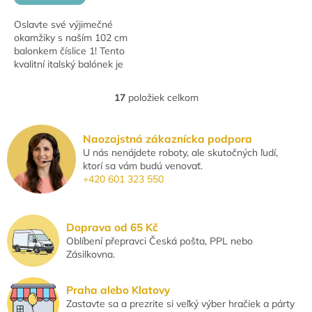
Oslavte své výjimečné
okamžiky s naším 102 cm
balonkem číslice 1! Tento
kvalitní italský balónek je
ideální pro narozeninové
oslavy, výročí a další
17
položiek celkom
O
slavnostní příležitosti....
v
l
Naozajstná zákaznícka podpora
á
U nás nenájdete roboty, ale skutočných ľudí,
d
ktorí sa vám budú venovať.
a
+420 601 323 550
c
i
e
p
Doprava od 65 Kč
r
Oblíbení přepravci Česká pošta, PPL nebo
v
Zásilkovna.
k
y
v
Praha alebo Klatovy
ý
Zastavte sa a prezrite si veľký výber hračiek a párty