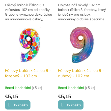
Fóliový balónik číslica 6 s
Objavte náš skvelý 102 cm
veľkosťou 102 cm od značky
balónik číslica 3, farebný, ktorý
Grabo je výraznou dekoráciou
je ideálny pre oslavy,
na narodeninové oslavy,
narodeniny a ďalšie špeciálne
výročia, jubileá aj ďalšie
príležitosti! Dostupný v
slávnostné príležitosti. Balónik
rôznych farbách, tento
je vhodný...
kvalitný...
Fóliový balónik číslica 9 -
Fóliový balónik číslica 9 -
farebný - 102 cm
dúhový - 102 cm
Ihned k odeslání
(
>5 ks
)
Ihned k odeslání
(
>5 ks
)
€5,15
€5,15
Do košíka
Do košíka