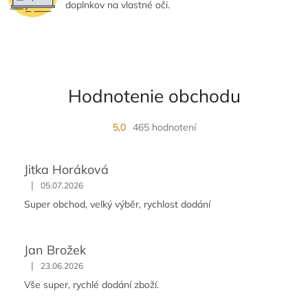
p
doplnkov na vlastné oči.
i
s
u
Hodnotenie obchodu
5,0
465 hodnotení
Jitka Horáková
|
05.07.2026
Super obchod, velký výběr, rychlost dodání
Jan Brožek
|
23.06.2026
Vše super, rychlé dodání zboží.