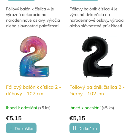
Fóliový balónik číslica 4 je
Fóliový balónik číslica 4 je
výrazná dekorácia na
výrazná dekorácia na
narodeninové oslavy, výročia
narodeninové oslavy, výročia
alebo slávnostné príležitosti.
alebo slávnostné príležitosti.
Balónik v tvare číslice má
Balónik v tvare číslice má
výšku cca 102 cm a je vhodný
výšku cca 102 cm a je vhodný
na...
na...
Fóliový balónik číslica 2 -
Fóliový balónik číslica 2 -
dúhový - 102 cm
čierny - 102 cm
Ihned k odeslání
(
>5 ks
)
Ihned k odeslání
(
>5 ks
)
€5,15
€5,15
Do košíka
Do košíka