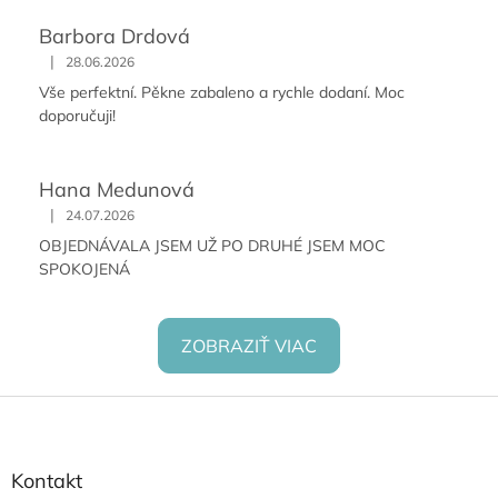
Barbora Drdová
|
28.06.2026
Vše perfektní. Pěkne zabaleno a rychle dodaní. Moc
doporučuji!
Hana Medunová
|
24.07.2026
OBJEDNÁVALA JSEM UŽ PO DRUHÉ JSEM MOC
SPOKOJENÁ
ZOBRAZIŤ VIAC
Z
á
p
ä
Kontakt