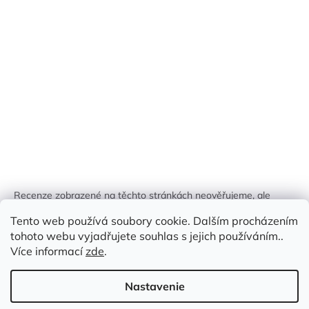
Recenze zobrazené na těchto stránkách neověřujeme, ale
kontrolujeme a odstraňujeme podvodný obsah, pokud je
Tento web používá soubory cookie. Dalším procházením
identifikován.
tohoto webu vyjadřujete souhlas s jejich používáním..
Více informací
zde
.
Nastavenie
Vytvoril Shoptet