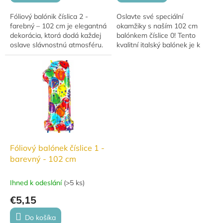
Fóliový balónik číslica 2 -
Oslavte své speciální
farebný – 102 cm je elegantná
okamžiky s naším 102 cm
dekorácia, ktorá dodá každej
balónkem číslice 0! Tento
oslave slávnostnú atmosféru.
kvalitní italský balónek je k
Vďaka veľkosti 102 cm,
dispozici v různých barvách a
kvalitnému spracovaniu od
je vhodný k nafouknutí
talianskeho...
vzduchem i heliem....
Fóliový balónek číslice 1 -
barevný - 102 cm
Ihned k odeslání
(
>5 ks
)
€5,15
Do košíka