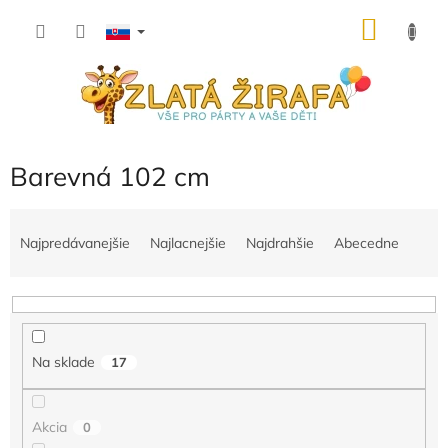
Prejsť
NÁKU
na
obsah
KOŠÍK
Barevná 102 cm
R
a
Najpredávanejšie
Najlacnejšie
Najdrahšie
Abecedne
d
e
n
i
e
Na sklade
17
p
r
o
Akcia
0
d