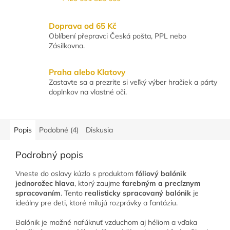
Doprava od 65 Kč
Oblíbení přepravci Česká pošta, PPL nebo
Zásilkovna.
Praha alebo Klatovy
Zastavte sa a prezrite si veľký výber hračiek a párty
doplnkov na vlastné oči.
Popis
Podobné (4)
Diskusia
Podrobný popis
Vneste do oslavy kúzlo s produktom
fóliový balónik
jednorožec hlava
, ktorý zaujme
farebným a precíznym
spracovaním
. Tento
realisticky spracovaný balónik
je
ideálny pre deti, ktoré milujú rozprávky a fantáziu.
Balónik je možné nafúknuť vzduchom aj héliom a vďaka