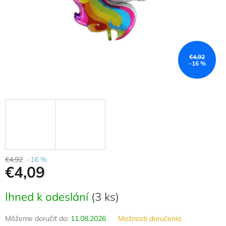
€4,92
–16 %
€4,92
–16 %
€4,09
Jednotková
Ihned k odeslání
(
3 ks
)
cena:
Môžeme doručiť do:
11.08.2026
Možnosti doručenia