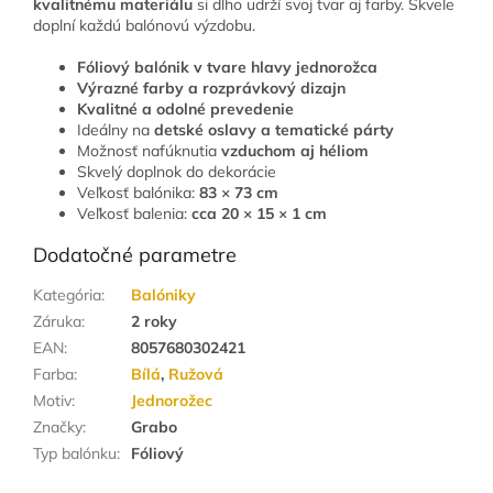
kvalitnému materiálu
si dlho udrží svoj tvar aj farby. Skvele
doplní každú balónovú výzdobu.
Fóliový balónik v tvare hlavy jednorožca
Výrazné farby a rozprávkový dizajn
Kvalitné a odolné prevedenie
Ideálny na
detské oslavy a tematické párty
Možnosť nafúknutia
vzduchom aj héliom
Skvelý doplnok do dekorácie
Veľkosť balónika:
83 × 73 cm
Veľkosť balenia:
cca 20 × 15 × 1 cm
Dodatočné parametre
Kategória
:
Balóniky
Záruka
:
2 roky
EAN
:
8057680302421
Farba
:
Bílá
,
Ružová
Motiv
:
Jednorožec
Značky
:
Grabo
Typ balónku
:
Fóliový