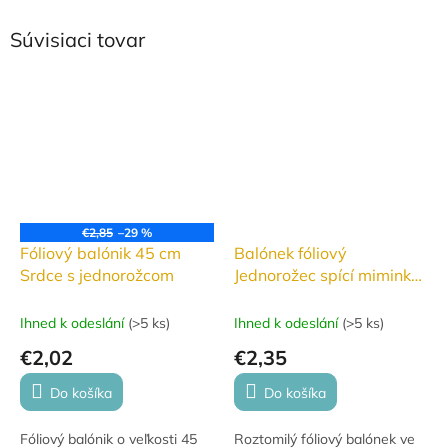
Súvisiaci tovar
€2,85
–29 %
Fóliový balónik 45 cm
Balónek fóliový
Srdce s jednorožcom
Jednorožec spící miminko
70 x 75 cm
Ihned k odeslání
(
>5 ks
)
Ihned k odeslání
(
>5 ks
)
€2,02
€2,35
Do košíka
Do košíka
Fóliový balónik o veľkosti 45
Roztomilý fóliový balónek ve