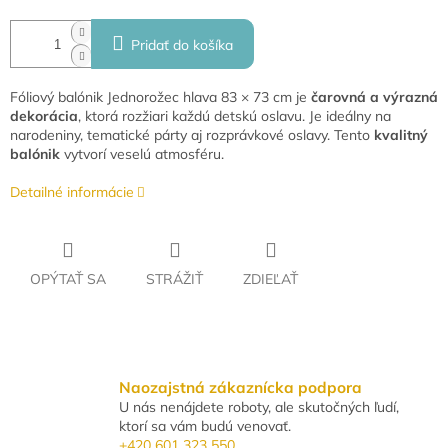
Pridať do košíka
Fóliový balónik Jednorožec hlava 83 × 73 cm je
čarovná a výrazná
dekorácia
, ktorá rozžiari každú detskú oslavu. Je ideálny na
narodeniny, tematické párty aj rozprávkové oslavy. Tento
kvalitný
balónik
vytvorí veselú atmosféru.
Detailné informácie
OPÝTAŤ SA
STRÁŽIŤ
ZDIEĽAŤ
Naozajstná zákaznícka podpora
U nás nenájdete roboty, ale skutočných ľudí,
ktorí sa vám budú venovať.
+420 601 323 550