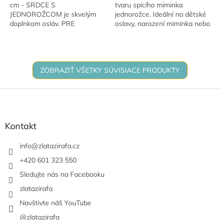
cm - SRDCE S
tvaru spícího miminka
JEDNOROŽCOM je skvelým
jednorožce. Ideální na dětské
doplnkom osláv. PRE
oslavy, narození miminka nebo
RADOSŤ. Má krásne stále
baby shower. Velikost 70 × 75
farby a hodí sa na narodeniny,
cm.
výročia aj novoročné
dekorácie....
ZOBRAZIŤ VŠETKY SÚVISIACE PRODUKTY
Z
á
p
ä
Kontakt
t
i
info
@
zlatazirafa.cz
e
+420 601 323 550
Sledujte nás na Facebooku
zlatazirafa
Navštivte náš YouTube
@zlatazirafa