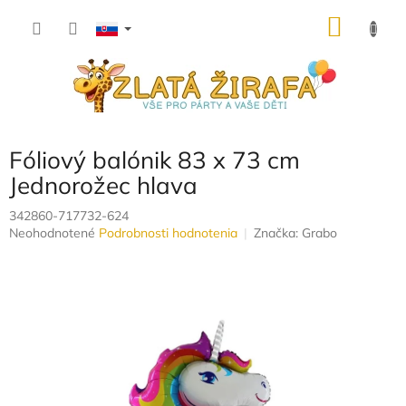
Prejsť
NÁKU
na
obsah
KOŠÍK
Fóliový balónik 83 x 73 cm
Jednorožec hlava
342860-717732-624
Priemerné
Neohodnotené
Podrobnosti hodnotenia
Značka:
Grabo
hodnotenie
produktu
je
0,0
z
5
hviezdičiek.