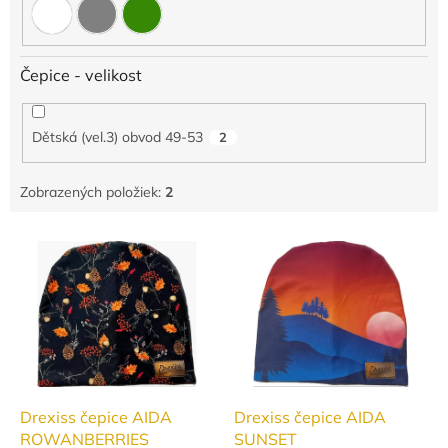
Čepice - velikost
Dětská (vel.3) obvod 49-53
2
Zobrazených položiek:
2
V
ý
p
i
s
p
r
o
d
Drexiss čepice AIDA
Drexiss čepice AIDA
u
ROWANBERRIES
SUNSET