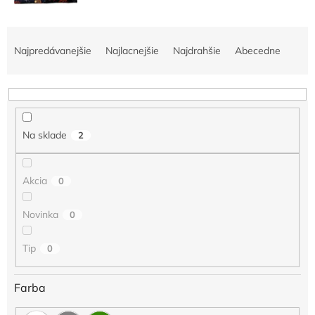
R
a
Najpredávanejšie
Najlacnejšie
Najdrahšie
Abecedne
d
e
n
i
e
Na sklade
2
p
r
o
Akcia
0
d
u
Novinka
0
k
t
o
Tip
0
v
Farba