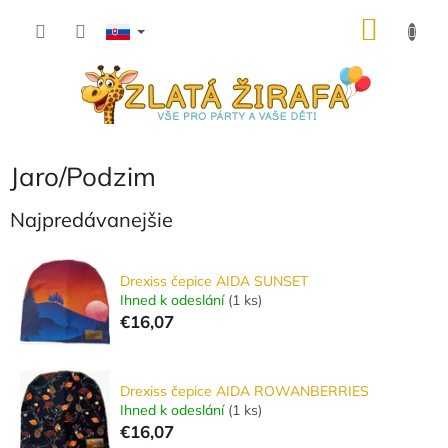
Prejsť
NÁKU
na
obsah
KOŠÍK
Jaro/Podzim
Najpredávanejšie
Drexiss čepice AIDA SUNSET
Ihned k odeslání
(
1 ks
)
€16,07
Drexiss čepice AIDA ROWANBERRIES
Ihned k odeslání
(
1 ks
)
€16,07