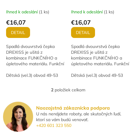
k
t
Ihned k odeslání
(
1 ks
)
Ihned k odeslání
(
1 ks
)
o
€16,07
€16,07
v
DETAIL
DETAIL
Spadlá dvouvrstvá čepka
Spadlá dvouvrstvá čepka
DREXISS je ušitá z
DREXISS je ušitá z
kombinace FUNKČNÍHO a
kombinace FUNKČNÍHO a
úpletového materiálu. Funkční
úpletového materiálu. Funkční
sportovní čepice jsou
sportovní čepice jsou
inovativními kousky, které
Dětská (vel.3) obvod 49-53
inovativními kousky, které
Dětská (vel.3) obvod 49-53
spojují moderní design s
spojují moderní design s
vysokou...
vysokou...
2
položiek celkom
O
v
l
Naozajstná zákaznícka podpora
á
U nás nenájdete roboty, ale skutočných ľudí,
d
ktorí sa vám budú venovať.
a
+420 601 323 550
c
i