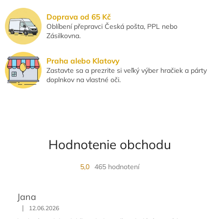
e
p
Doprava od 65 Kč
r
Oblíbení přepravci Česká pošta, PPL nebo
v
Zásilkovna.
k
y
v
Praha alebo Klatovy
ý
Zastavte sa a prezrite si veľký výber hračiek a párty
p
doplnkov na vlastné oči.
i
s
u
Hodnotenie obchodu
5,0
465 hodnotení
Jana
|
12.06.2026