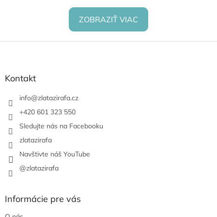
ZOBRAZIŤ VIAC
Z
á
p
ä
Kontakt
t
i
info
@
zlatazirafa.cz
e
+420 601 323 550
Sledujte nás na Facebooku
zlatazirafa
Navštivte náš YouTube
@zlatazirafa
Informácie pre vás
O nás