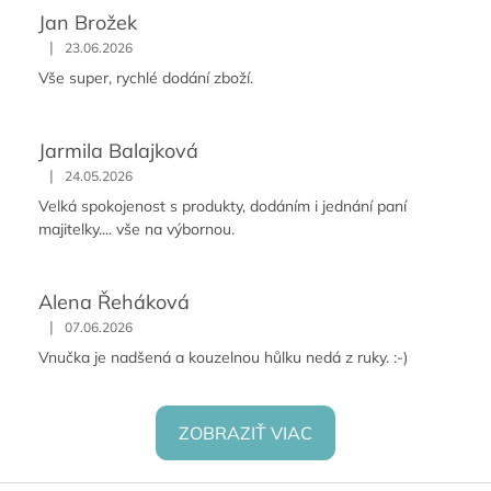
Jan Brožek
|
23.06.2026
Vše super, rychlé dodání zboží.
Jarmila Balajková
|
24.05.2026
Velká spokojenost s produkty, dodáním i jednání paní
majitelky.... vše na výbornou.
Alena Řeháková
|
07.06.2026
Vnučka je nadšená a kouzelnou hůlku nedá z ruky. :-)
ZOBRAZIŤ VIAC