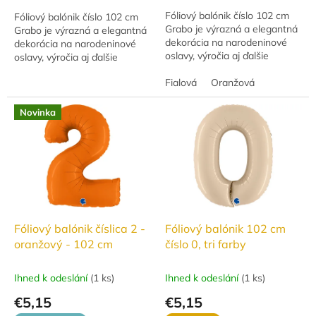
Fóliový balónik číslo 102 cm
Fóliový balónik číslo 102 cm
Grabo je výrazná a elegantná
Grabo je výrazná a elegantná
dekorácia na narodeninové
dekorácia na narodeninové
oslavy, výročia aj ďalšie
oslavy, výročia aj ďalšie
slávnostné udalosti. Vďaka
slávnostné udalosti. Vďaka
veľkému formátu krásne
Fialová
Oranžová
veľkému formátu krásne
vynikne v...
vynikne v...
Novinka
Fóliový balónik číslica 2 -
Fóliový balónik 102 cm
oranžový - 102 cm
číslo 0, tri farby
Ihned k odeslání
(
1 ks
)
Ihned k odeslání
(
1 ks
)
€5,15
€5,15