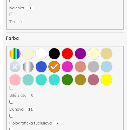
u
Novinka
3
k
t
o
Tip
0
v
Farba
Bílé zlato
0
Dúhová
11
Holografická fuchsiová
7