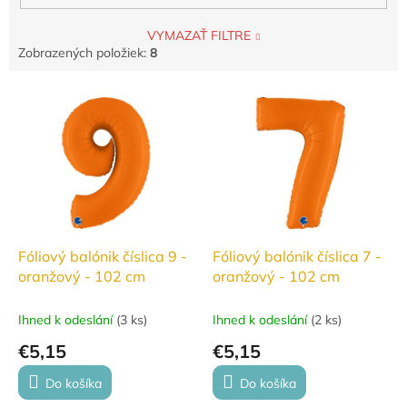
VYMAZAŤ FILTRE
Zobrazených položiek:
8
V
ý
p
i
s
p
r
o
d
Fóliový balónik číslica 9 -
Fóliový balónik číslica 7 -
u
oranžový - 102 cm
oranžový - 102 cm
k
t
Ihned k odeslání
(
3 ks
)
Ihned k odeslání
(
2 ks
)
o
€5,15
€5,15
v
Do košíka
Do košíka