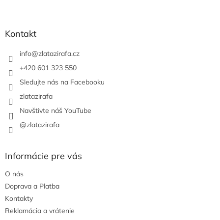
Z
á
p
ä
Kontakt
t
i
info
@
zlatazirafa.cz
e
+420 601 323 550
Sledujte nás na Facebooku
zlatazirafa
Navštivte náš YouTube
@zlatazirafa
Informácie pre vás
O nás
Doprava a Platba
Kontakty
Reklamácia a vrátenie