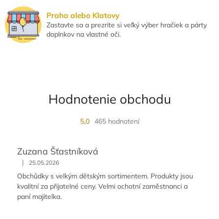
y
v
Praha alebo Klatovy
ý
Zastavte sa a prezrite si veľký výber hračiek a párty
p
doplnkov na vlastné oči.
i
s
u
Hodnotenie obchodu
5,0
465 hodnotení
Zuzana Šťastníková
|
25.05.2026
Obchůdky s velkým dětským sortimentem. Produkty jsou
kvalitní za přijatelné ceny. Velmi ochotní zaměstnanci a
paní majitelka.