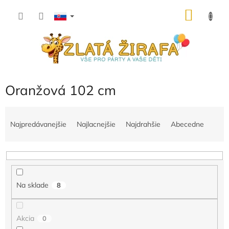
Prejsť
NÁKU
na
obsah
KOŠÍK
Oranžová 102 cm
R
a
Najpredávanejšie
Najlacnejšie
Najdrahšie
Abecedne
d
e
n
i
e
Na sklade
8
p
r
o
Akcia
0
d