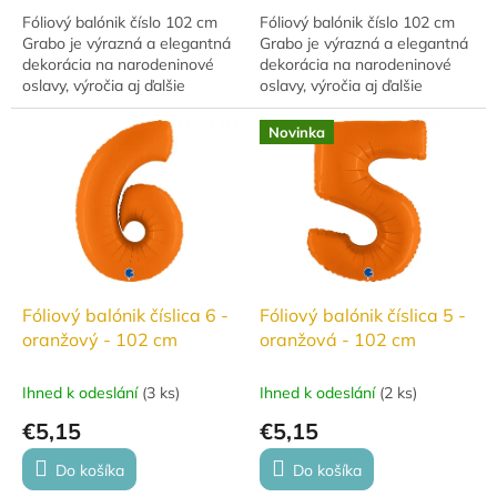
Fóliový balónik číslo 102 cm
Fóliový balónik číslo 102 cm
Grabo je výrazná a elegantná
Grabo je výrazná a elegantná
dekorácia na narodeninové
dekorácia na narodeninové
oslavy, výročia aj ďalšie
oslavy, výročia aj ďalšie
slávnostné udalosti. Vďaka
slávnostné udalosti. Vďaka
veľkému formátu krásne
veľkému formátu krásne
Novinka
vynikne v...
vynikne v...
Fóliový balónik číslica 6 -
Fóliový balónik číslica 5 -
oranžový - 102 cm
oranžová - 102 cm
Ihned k odeslání
(
3 ks
)
Ihned k odeslání
(
2 ks
)
€5,15
€5,15
Do košíka
Do košíka