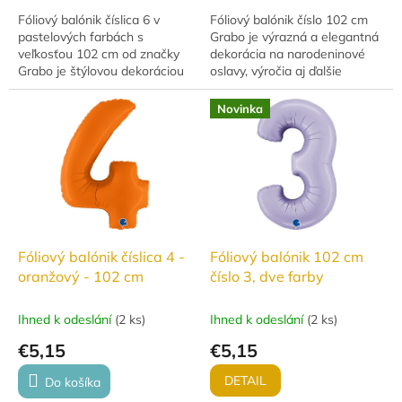
Fóliový balónik číslica 6 v
Fóliový balónik číslo 102 cm
pastelových farbách s
Grabo je výrazná a elegantná
veľkosťou 102 cm od značky
dekorácia na narodeninové
Grabo je štýlovou dekoráciou
oslavy, výročia aj ďalšie
na narodeninové oslavy,
slávnostné udalosti. Vďaka
výročia, jubileá aj ďalšie
veľkému formátu krásne
Novinka
slávnostné...
vynikne v...
Fóliový balónik číslica 4 -
Fóliový balónik 102 cm
oranžový - 102 cm
číslo 3, dve farby
Ihned k odeslání
(
2 ks
)
Ihned k odeslání
(
2 ks
)
€5,15
€5,15
DETAIL
Do košíka