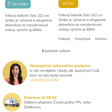
DETAIL
Do košíka
Fóliový balónik číslo 102 cm
Fóliový balónik číslo 102 cm
Grabo je výrazná a elegantná
Grabo je výrazná a elegantná
dekorácia na narodeninové
dekorácia na narodeninové
oslavy, výročia aj ďalšie
oslavy, výročia aj ďalšie
slávnostné udalosti. Vďaka
slávnostné udalosti. Vďaka
veľkému formátu krásne
Fialová
Oranžová
Krémová
veľkému formátu krásne
vynikne v...
vynikne v...
8
položiek celkom
O
v
l
Naozajstná zákaznícka podpora
á
U nás nenájdete roboty, ale skutočných ľudí,
d
ktorí sa vám budú venovať.
a
+420 601 323 550
c
i
e
p
Doprava od 65 Kč
r
Oblíbení přepravci Česká pošta, PPL nebo
v
Zásilkovna.
k