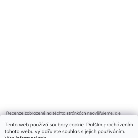
Recenze zobrazené na těchto stránkách neověřujeme, ale
kontrolujeme a odstraňujeme podvodný obsah, pokud je
Tento web používá soubory cookie. Dalším procházením
identifikován.
tohoto webu vyjadřujete souhlas s jejich používáním..