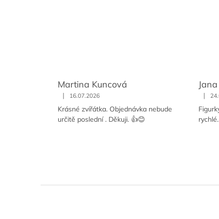
Martina Kuncová
Jana
|
|
16.07.2026
24
Krásné zvířátka. Objednávka nebude
Figurk
určitě poslední . Děkuji. 👍😊
rychlé
Z
á
p