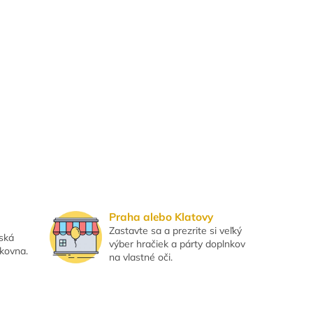
Praha alebo Klatovy
Zastavte sa a prezrite si veľký
eská
výber hračiek a párty doplnkov
lkovna.
na vlastné oči.