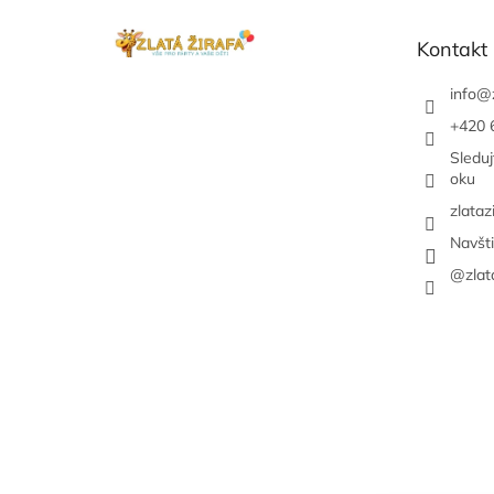
ä
t
Kontakt
i
e
info
@
+420 
Sledu
oku
zlataz
Navšt
@zlat