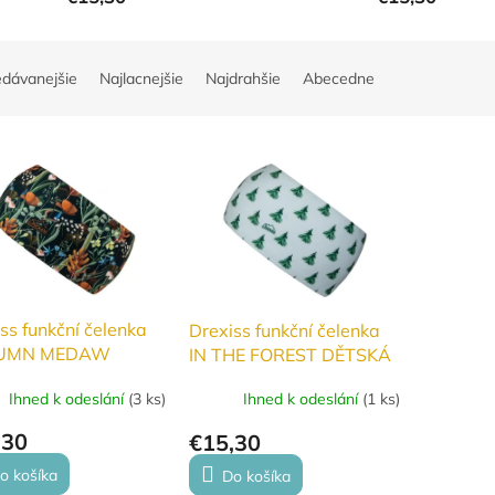
edávanejšie
Najlacnejšie
Najdrahšie
Abecedne
ss funkční čelenka
Drexiss funkční čelenka
UMN MEDAW
IN THE FOREST DĚTSKÁ
KÁ podzim/zima
podzim/zima
Ihned k odeslání
(
3 ks
)
Ihned k odeslání
(
1 ks
)
,30
€15,30
o košíka
Do košíka