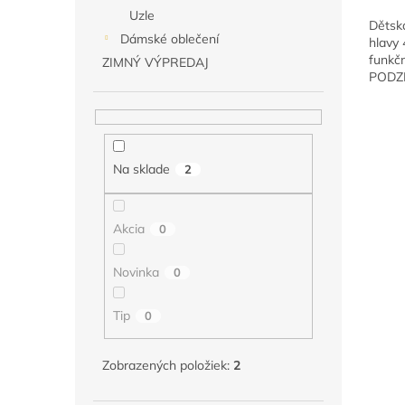
Uzle
Dětská
Dámské oblečení
hlavy 
funkčn
ZIMNÝ VÝPREDAJ
PODZI
veliko
pro sp
outdoo
velikos
Na sklade
2
Akcia
0
Novinka
0
Tip
0
Zobrazených položiek:
2