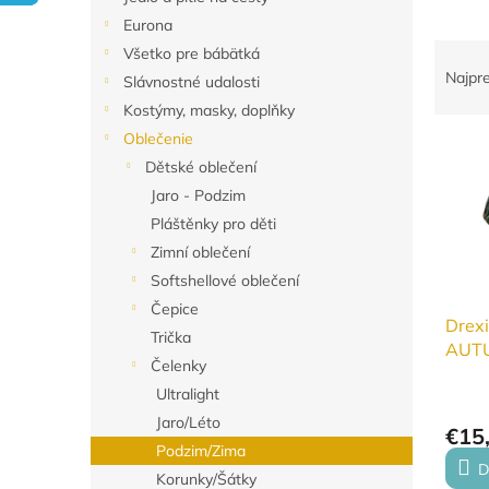
Eurona
R
Všetko pre bábätká
a
Najpr
Slávnostné udalosti
d
Kostýmy, masky, doplňky
e
Oblečenie
V
n
ý
Dětské oblečení
i
p
e
Jaro - Podzim
i
p
Pláštěnky pro děti
s
r
Zimní oblečení
p
o
Softshellové oblečení
r
d
Čepice
o
u
Drexi
d
k
Trička
AUT
u
t
Čelenky
DĚTS
k
o
Ultralight
t
v
Jaro/Léto
o
€15
Podzim/Zima
v
D
Korunky/Šátky