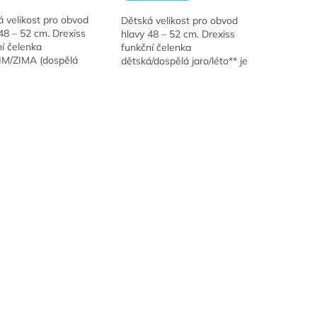
 velikost pro obvod
Dětská velikost pro obvod
48 – 52 cm. Drexiss
hlavy 48 – 52 cm. Drexiss
í čelenka
funkční čelenka
M/ZIMA (dospělá
dětská/dospělá jaro/léto** je
st)** je ideální volbou
vyrobena z lehkého funkčního
ortovce i milovníky
úpletu, který skvěle odvádí
O
ru. Univerzální
pot. Perfektní volba...
v
t...
l
á
d
a
c
i
e
p
r
v
k
y
v
ý
p