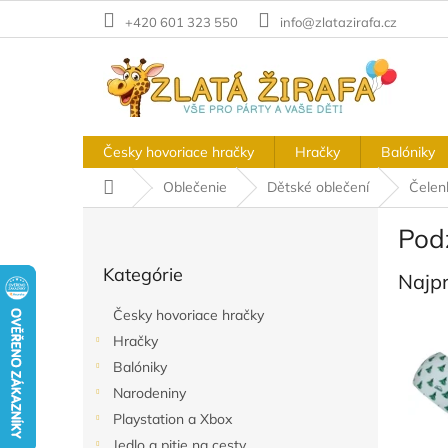
Prejsť
+420 601 323 550
info@zlatazirafa.cz
na
obsah
Česky hovoriace hračky
Hračky
Balóniky
Domov
Oblečenie
Dětské oblečení
Čelen
B
Pod
o
Preskočiť
č
Kategórie
kategórie
Najp
n
ý
Česky hovoriace hračky
p
Hračky
a
Balóniky
n
e
Narodeniny
l
Playstation a Xbox
Jedlo a pitie na cesty