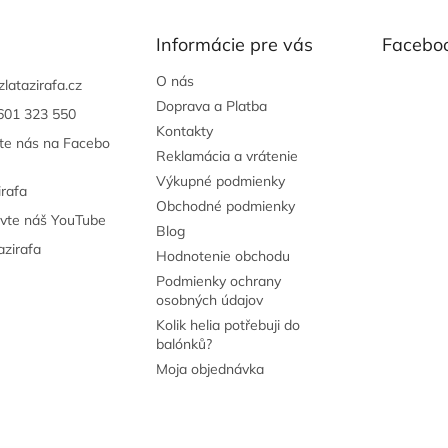
Informácie pre vás
Facebo
O nás
zlatazirafa.cz
Doprava a Platba
601 323 550
Kontakty
jte nás na Facebo
Reklamácia a vrátenie
Výkupné podmienky
irafa
Obchodné podmienky
ivte náš YouTube
Blog
azirafa
Hodnotenie obchodu
Podmienky ochrany
osobných údajov
Kolik helia potřebuji do
balónků?
Moja objednávka