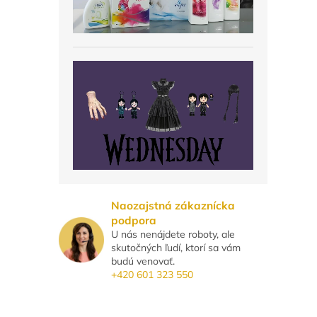
Naozajstná zákaznícka
podpora
U nás nenájdete roboty, ale
skutočných ľudí, ktorí sa vám
budú venovať.
+420 601 323 550