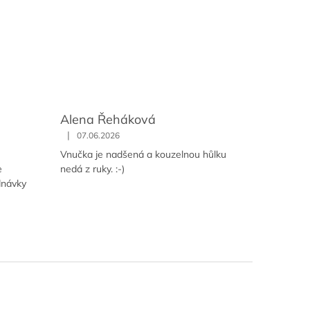
Alena Řeháková
|
07.06.2026
Vnučka je nadšená a kouzelnou hůlku
e
nedá z ruky. :-)
dnávky