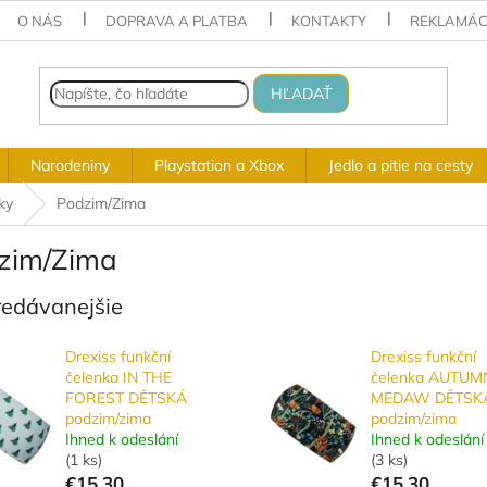
O NÁS
DOPRAVA A PLATBA
KONTAKTY
REKLAMÁC
HĽADAŤ
Narodeniny
Playstation a Xbox
Jedlo a pitie na cesty
ky
Podzim/Zima
zim/Zima
redávanejšie
Drexiss funkční
Drexiss funkční
čelenka IN THE
čelenka AUTUM
FOREST DĚTSKÁ
MEDAW DĚTSK
podzim/zima
podzim/zima
Ihned k odeslání
Ihned k odeslání
(
1 ks
)
(
3 ks
)
€15,30
€15,30