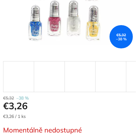
€5,32
–38 %
€5,32
–38 %
€3,26
Jednotková
€3,26 / 1 ks
cena:
Momentálně nedostupné