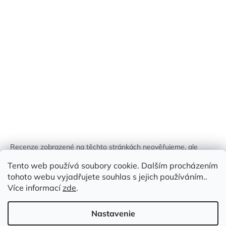
Recenze zobrazené na těchto stránkách neověřujeme, ale
kontrolujeme a odstraňujeme podvodný obsah, pokud je
Tento web používá soubory cookie. Dalším procházením
identifikován.
tohoto webu vyjadřujete souhlas s jejich používáním..
Více informací
zde
.
Nastavenie
Vytvoril Shoptet