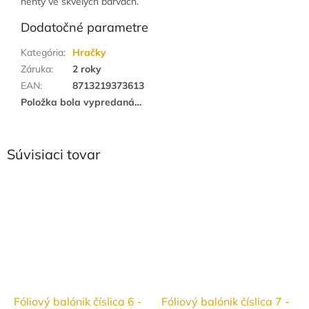
nehty ve skvělých barvách.
Dodatočné parametre
Kategória
:
Hračky
Záruka
:
2 roky
EAN
:
8713219373613
Položka bola vypredaná…
Súvisiaci tovar
Fóliový balónik číslica 6 -
Fóliový balónik číslica 7 -