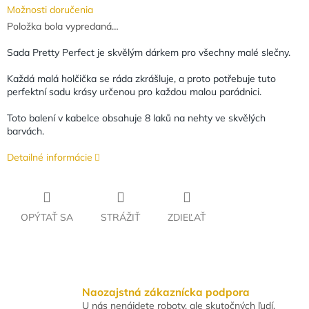
Možnosti doručenia
Položka bola vypredaná…
Sada Pretty Perfect je skvělým dárkem pro všechny malé slečny.
Každá malá holčička se ráda zkrášluje, a proto potřebuje tuto
perfektní sadu krásy určenou pro každou malou parádnici.
Toto balení v kabelce obsahuje 8 laků na nehty ve skvělých
barvách.
Detailné informácie
OPÝTAŤ SA
STRÁŽIŤ
ZDIEĽAŤ
Naozajstná zákaznícka podpora
U nás nenájdete roboty, ale skutočných ľudí,