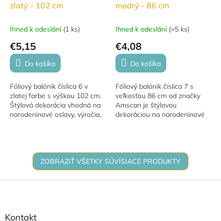
zlatý - 102 cm
modrý - 86 cm
Ihned k odeslání
(
1 ks
)
Ihned k odeslání
(
>5 ks
)
€5,15
€4,08
Do košíka
Do košíka
Fóliový balónik číslica 6 v
Fóliový balónik číslica 7 s
zlatej farbe s výškou 102 cm.
veľkosťou 86 cm od značky
Štýlová dekorácia vhodná na
Amscan je štýlovou
narodeninové oslavy, výročia,
dekoráciou na narodeninové
promócie aj ďalšie slávnostné
oslavy, výročia, jubileá aj
príležitosti. Možno ho naplniť...
ďalšie slávnostné príležitosti.
Balónik je vhodný...
ZOBRAZIŤ VŠETKY SÚVISIACE PRODUKTY
Z
á
p
ä
Kontakt