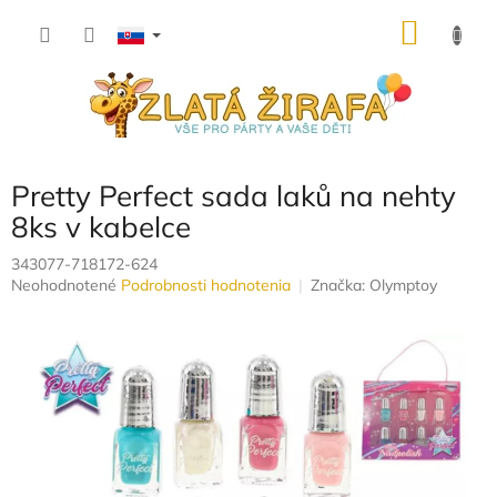
Prejsť
NÁKU
na
obsah
KOŠÍK
Pretty Perfect sada laků na nehty
8ks v kabelce
343077-718172-624
Priemerné
Neohodnotené
Podrobnosti hodnotenia
Značka:
Olymptoy
hodnotenie
produktu
je
0,0
z
5
hviezdičiek.