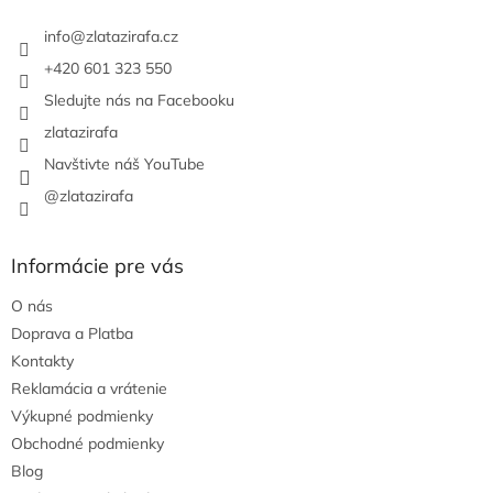
t
i
info
@
zlatazirafa.cz
e
+420 601 323 550
Sledujte nás na Facebooku
zlatazirafa
Navštivte náš YouTube
@zlatazirafa
Informácie pre vás
O nás
Doprava a Platba
Kontakty
Reklamácia a vrátenie
Výkupné podmienky
Obchodné podmienky
Blog