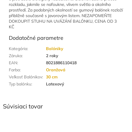
rozkladu, jakmile se nafoukne, vlivem světla a okolního
prostředí. Za podobných okolností se gumový balónek rozloží
přibližně současně s javorovým listem. NEZAPOMEŇTE
DOKOUPIT STUHU NA UVÁZÁNÍ BALÓNKU, CENA OD 3
KČ
Dodatočné parametre
Kategória
:
Balóniky
Záruka
:
2 roky
EAN
:
8021886110418
Farba
:
Oranžová
Veľkosť Balónikov
:
30 cm
Typ balónku
:
Latexový
Súvisiaci tovar