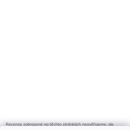
Recenze zobrazené na těchto stránkách neověřujeme, ale
kontrolujeme a odstraňujeme podvodný obsah, pokud je