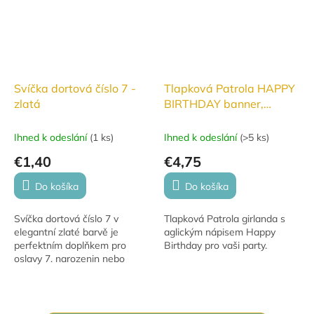
Svíčka dortová číslo 7 -
Tlapková Patrola HAPPY
zlatá
BIRTHDAY banner,
girlanda
Ihned k odeslání
(
1 ks
)
Ihned k odeslání
(
>5 ks
)
€1,40
€4,75
Do košíka
Do košíka
Svíčka dortová číslo 7 v
Tlapková Patrola girlanda s
elegantní zlaté barvě je
aglickým nápisem Happy
perfektním doplňkem pro
Birthday pro vaši party.
oslavy 7. narozenin nebo
výročí. Tato svíčka je navržena
tak, aby upoutala pozornost a
dodala dortu...