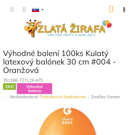
Prejsť
NÁKU
na
obsah
KOŠÍK
Výhodné balení 100ks Kulatý
latexový balónek 30 cm #004 -
Oranžová
351166-727119-675
EKO
Výhodné
balenie
Priemerné
Neohodnotené
Podrobnosti hodnotenia
Značka:
Gemar
hodnotenie
produktu
je
0,0
z
5