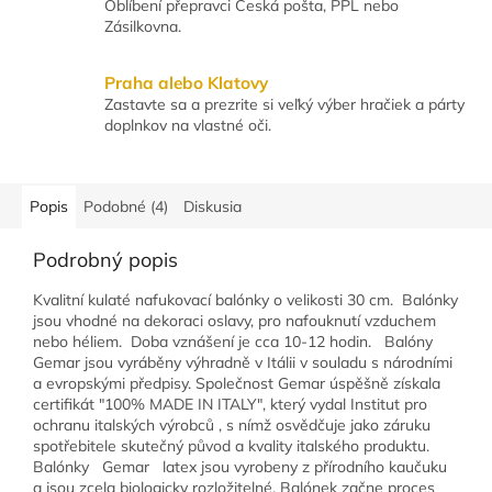
Oblíbení přepravci Česká pošta, PPL nebo
Zásilkovna.
Praha alebo Klatovy
Zastavte sa a prezrite si veľký výber hračiek a párty
doplnkov na vlastné oči.
Popis
Podobné (4)
Diskusia
Podrobný popis
Kvalitní kulaté nafukovací balónky o velikosti 30 cm. Balónky
jsou vhodné na dekoraci oslavy, pro nafouknutí vzduchem
nebo héliem. Doba vznášení je cca 10-12 hodin. Balóny
Gemar jsou vyráběny výhradně v Itálii v souladu s národními
a evropskými předpisy. Společnost Gemar úspěšně získala
certifikát "100% MADE IN ITALY", který vydal Institut pro
ochranu italských výrobců , s nímž osvědčuje jako záruku
spotřebitele skutečný původ a kvality italského produktu.
Balónky Gemar latex jsou vyrobeny z přírodního kaučuku
a jsou zcela biologicky rozložitelné. Balónek začne proces