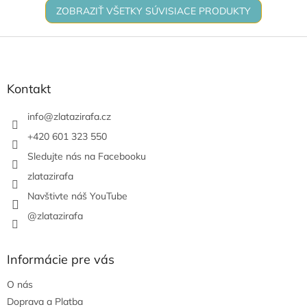
ZOBRAZIŤ VŠETKY SÚVISIACE PRODUKTY
Z
á
p
ä
Kontakt
t
i
info
@
zlatazirafa.cz
e
+420 601 323 550
Sledujte nás na Facebooku
zlatazirafa
Navštivte náš YouTube
@zlatazirafa
Informácie pre vás
O nás
Doprava a Platba