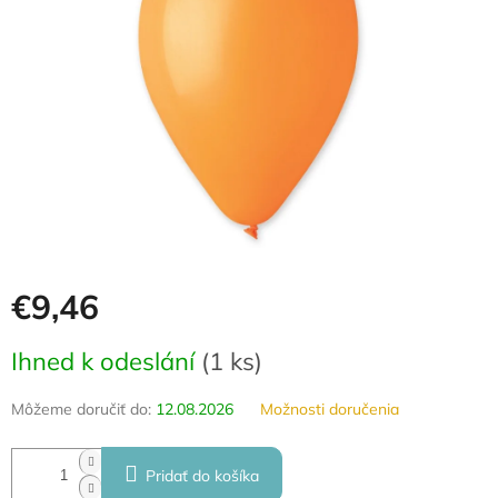
hviezdičiek.
€9,46
Jednotková
Ihned k odeslání
(
1 ks
)
cena:
Môžeme doručiť do:
12.08.2026
Možnosti doručenia
Pridať do košíka