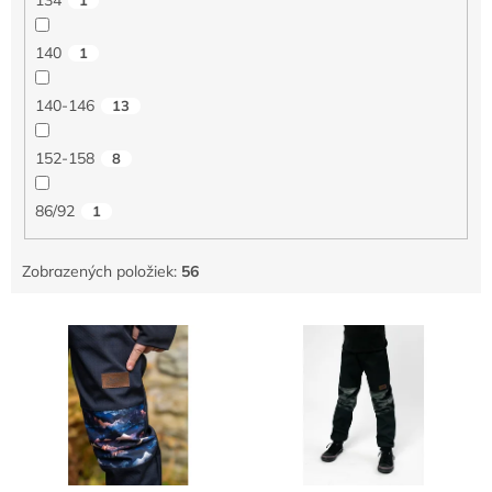
140
1
140-146
13
152-158
8
86/92
1
Zobrazených položiek:
56
V
ý
p
i
s
p
r