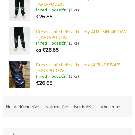
JARO/PODZIM
Ihned k odeslání
(
1 ks
)
€26,85
Drexiss softshellové kalhoty AUTUMN MEDAW
- JARO/PODZIM
Ihned k odeslání
(
3 ks
)
€26,85
od
Drexiss softshellové kalhoty ALPINE PEAKS -
JARO/PODZIM
Ihned k odeslání
(
1 ks
)
€26,85
R
a
Najpredávanejšie
Najlacnejšie
Najdrahšie
Abecedne
d
e
n
i