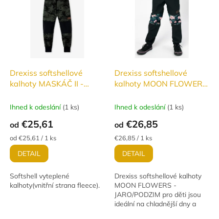
Drexiss softshellové
Drexiss softshellové
kalhoty MASKÁČ II -
kalhoty MOON FLOWERS
ZATEPLENÉ
- JARO/PODZIM
Ihned k odeslání
(
1 ks
)
Ihned k odeslání
(
1 ks
)
€25,61
€26,85
od
od
Jednotková
Jednotková
od €25,61 / 1 ks
€26,85 / 1 ks
cena:
cena:
DETAIL
DETAIL
Softshell vyteplené
Drexiss softshellové kalhoty
kalhoty(vnitřní strana fleece).
MOON FLOWERS -
JARO/PODZIM pro děti jsou
ideální na chladnější dny a
večery. S funkcí