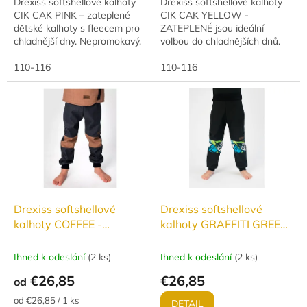
Drexiss softshellové kalhoty
Drexiss softshellové kalhoty
CIK CAK PINK – zateplené
CIK CAK YELLOW -
dětské kalhoty s fleecem pro
ZATEPLENÉ jsou ideální
chladnější dny. Nepromokavý,
volbou do chladnějších dnů.
větruodolný a prodyšný
Díky vodnímu sloupci 10 000
materiál (10 000 mm vodní
110-116
mm a prodyšnosti 3 000
110-116
sloupec, 3 000...
g/m²/24h udrží děti v suchu a...
Drexiss softshellové
Drexiss softshellové
kalhoty COFFEE -
kalhoty GRAFFITI GREEN
JARO/PODZIM
- JARO/PODZIM
Ihned k odeslání
(
2 ks
)
Ihned k odeslání
(
2 ks
)
€26,85
€26,85
od
Jednotková
od €26,85 / 1 ks
DETAIL