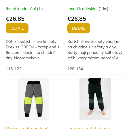
ZATEPLENÉ
JARO/PODZIM
Ihned k odeslání
(
1 ks
)
Ihned k odeslání
(
1 ks
)
€26,85
€26,85
DETAIL
DETAIL
Dětské softshellové kalhoty
Softshellové kalhoty vhodné
Drexiss GREEN – zateplené s
na chladnější večery a dny.
fleecem, ideální na chladné
Softy mají pohodlný kalhotový
dny. Nepromokavé,
střih, který dětem nebrání v
větruodolné a prodyšné (vodní
pohybu.
sloupec 10 000 mm,
116-122
128-134
paropropustnost 3 000...
Drexiss softshellové
Drexiss softshellové