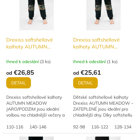
Drexiss softshellové
Drexiss softshellové
kalhoty AUTUMN
kalhoty AUTUMN
MEDAW - JARO/PODZIM
MEDAW - ZATEPLENÉ
Ihned k odeslání
(
3 ks
)
Ihned k odeslání
(
1 ks
)
€26,85
€25,61
od
od
DETAIL
DETAIL
Drexiss softshellové kalhoty
Dětské softshellové kalhoty
AUTUMN MEADOW
Drexiss AUTUMN MEADOW –
JARO/PODZIM jsou ideální
ZATEPLENÉ jsou ideální pro
volbou na chladnější večery a
chladnější dny. Díky softshellu
dny. Nepromokavé,
s vodním sloupcem 10 000
větruodolné a paropropustné
110-116
140-146
mm a paropropustností 3 000
92-98
116-122
128-134
s hodnotami 18 000 vodního...
g/m²/24h jsou...