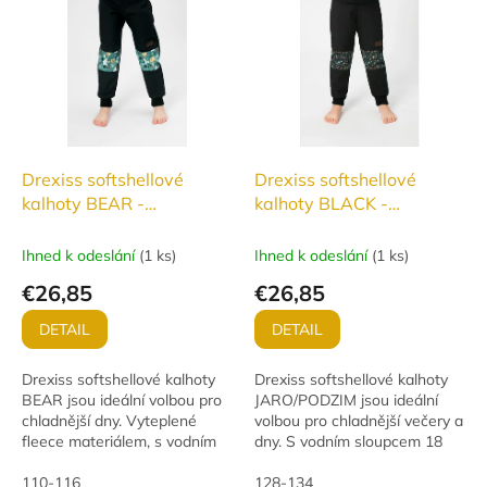
Drexiss softshellové
Drexiss softshellové
kalhoty BEAR -
kalhoty BLACK -
ZATEPLENÉ
JARO/PODZIM
Ihned k odeslání
(
1 ks
)
Ihned k odeslání
(
1 ks
)
€26,85
€26,85
DETAIL
DETAIL
Drexiss softshellové kalhoty
Drexiss softshellové kalhoty
BEAR jsou ideální volbou pro
JARO/PODZIM jsou ideální
chladnější dny. Vyteplené
volbou pro chladnější večery a
fleece materiálem, s vodním
dny. S vodním sloupcem 18
sloupcem 10 000 mm a
000 a paropropustností 12
paropropustností 3 000
110-116
000 g/m²/24 h nabízí
128-134