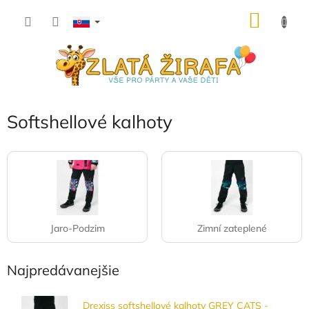
Prejsť
NÁKU
na
obsah
KOŠÍK
Softshellové kalhoty
Jaro-Podzim
Zimní zateplené
Najpredávanejšie
Drexiss softshellové kalhoty GREY CATS -