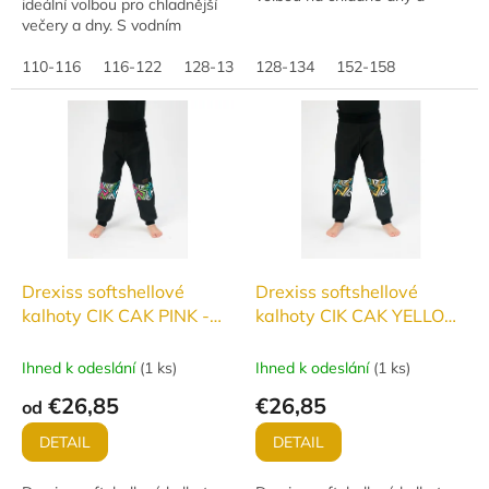
ideální volbou pro chladnější
večery. S vynikajícími
večery a dny. S vodním
parametry (vodní sloupec 18
sloupcem 18 000 a
000 mm, paropropustnost 12
paropropustností 12 000
110-116
116-122
128-134
128-134
140-146
152-158
000...
g/m²/24 h nabízí dokonalou...
Drexiss softshellové
Drexiss softshellové
kalhoty CIK CAK PINK -
kalhoty CIK CAK YELLOW
ZATEPLENÉ
- ZATEPLENÉ
Ihned k odeslání
(
1 ks
)
Ihned k odeslání
(
1 ks
)
€26,85
€26,85
od
DETAIL
DETAIL