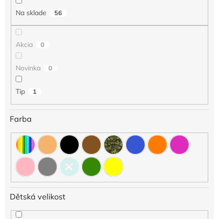
e
Na sklade
56
p
r
o
Akcia
0
d
u
Novinka
0
k
t
o
Tip
1
v
Farba
Dětská velikost