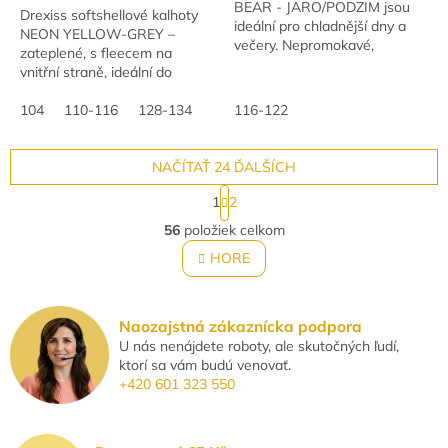
BEAR - JARO/PODZIM jsou
Drexiss softshellové kalhoty
ideální pro chladnější dny a
NEON YELLOW-GREY –
večery. Nepromokavé,
zateplené, s fleecem na
větruodolné a prodyšné, s
vnitřní straně, ideální do
funkcí 18 000 vodního sloupce
chladnějších dnů.
a 12 000 g/m2/24...
Nepromokavé, větruodolné a
104
110-116
128-134
116-122
prodyšné (vodní sloupec 10
000...
NAČÍTAŤ 24 ĎALŠÍCH
S
1
2
t
O
r
56
položiek celkom
v
á
l
HORE
n
á
k
o
d
v
a
Naozajstná zákaznícka podpora
a
c
n
U nás nenájdete roboty, ale skutočných ľudí,
i
i
ktorí sa vám budú venovať.
e
e
+420 601 323 550
p
r
v