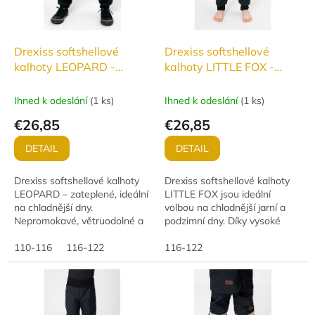
Drexiss softshellové
Drexiss softshellové
kalhoty LEOPARD -
kalhoty LITTLE FOX -
ZATEPLENÉ
JARO/PODZIM
Ihned k odeslání
(
1 ks
)
Ihned k odeslání
(
1 ks
)
€26,85
€26,85
DETAIL
DETAIL
Drexiss softshellové kalhoty
Drexiss softshellové kalhoty
LEOPARD – zateplené, ideální
LITTLE FOX jsou ideální
na chladnější dny.
volbou na chladnější jarní a
Nepromokavé, větruodolné a
podzimní dny. Díky vysoké
prodyšné (10 000 mm/3 000
funkčnosti materiálu (vodní
g/m²/24 h). Pohodlný střih
110-116
116-122
sloupec 18 000 mm,
116-122
neomezuje pohyb,...
paropropustnost 12 000...