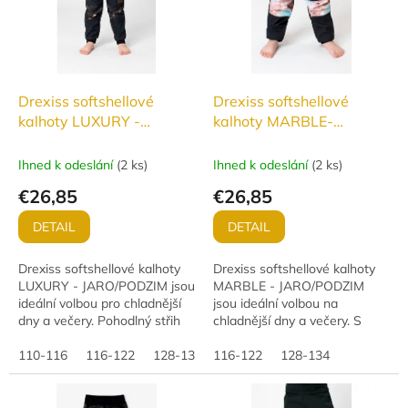
Drexiss softshellové
Drexiss softshellové
kalhoty LUXURY -
kalhoty MARBLE-
JARO/PODZIM
JARO/PODZIM
Ihned k odeslání
(
2 ks
)
Ihned k odeslání
(
2 ks
)
€26,85
€26,85
DETAIL
DETAIL
Drexiss softshellové kalhoty
Drexiss softshellové kalhoty
LUXURY - JARO/PODZIM jsou
MARBLE - JARO/PODZIM
ideální volbou pro chladnější
jsou ideální volbou na
dny a večery. Pohodlný střih
chladnější dny a večery. S
neomezuje v pohybu, zatímco
pohodlným střihem,
funkční materiál s vodním
110-116
116-122
128-134
nepromokavým, větruodolným
116-122
128-134
sloupcem...
a paropropustným
materiálem...