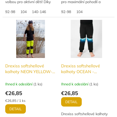
volbou pro aktivní děti! Díky
pro maximální pohodlí a
pohodlnému střihu a
ochranu. Nepromokavé,
funkčnímu materiálu s vodním
92-98
104
140-146
větruodolné a prodyšné,
92-98
104
sloupcem 18 000 mm a...
ideální na venkovní aktivity v...
Drexiss softshellové
Drexiss softshellové
kalhoty NEON YELLOW-
kalhoty OCEAN -
GREY - ZATEPLENÉ
JARO/PODZIM
Ihned k odeslání
(
1 ks
)
Ihned k odeslání
(
1 ks
)
€26,85
€26,85
Jednotková
€26,85 / 1 ks
DETAIL
cena:
DETAIL
Drexiss softshellové kalhoty