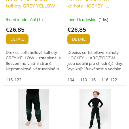
kalhoty GREY-YELLOW -
kalhoty HOCKEY -
ZATEPLENÉ
JARO/PODZIM
Ihned k odeslání
(
1 ks
)
Ihned k odeslání
(
1 ks
)
€26,85
€26,85
DETAIL
DETAIL
Drexiss softshellové kalhoty
Drexiss softshellové kalhoty
GREY-YELLOW - zateplené, s
HOCKEY - JARO/PODZIM
fleecem na vnitřní straně.
jsou ideální pro chladnější dny.
Nepromokavé, větruodolné a
Vynikající funkčnost s vodním
prodyšné (vodní sloupec 10
sloupcem 18 000 mm a
000 mm, paropropustnost 3
116-122
paropropustností 12 000
104
110-116
116-122
000 g/m²/24...
g/m2/24 hod je...