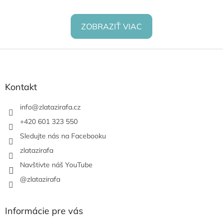
ZOBRAZIŤ VIAC
Z
á
p
ä
Kontakt
t
i
info
@
zlatazirafa.cz
e
+420 601 323 550
Sledujte nás na Facebooku
zlatazirafa
Navštivte náš YouTube
@zlatazirafa
Informácie pre vás