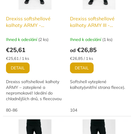
Drexiss softshellové
Drexiss softshellové
kalhoty ARMY -
kalhoty ARMY III -
ZATEPLENÉ
ZATEPLENÉ
Ihned k odeslání
(
2 ks
)
Ihned k odeslání
(
1 ks
)
€25,61
€26,85
od
Jednotková
Jednotková
€25,61 / 1 ks
€26,85 / 1 ks
cena:
cena:
DETAIL
DETAIL
Drexiss softshellové kalhoty
Softshell vyteplené
ARMY – zateplené a
kalhoty(vnitřní strana fleece).
nepromokavé! Ideální do
chladnějších dnů, s fleecovou
podšívkou pro maximální
komfort. Vodní sloupec 10 000
80-86
104
mm a paropropustnost...