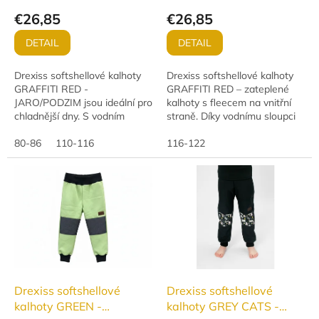
€26,85
€26,85
DETAIL
DETAIL
Drexiss softshellové kalhoty
Drexiss softshellové kalhoty
GRAFFITI RED -
GRAFFITI RED – zateplené
JARO/PODZIM jsou ideální pro
kalhoty s fleecem na vnitřní
chladnější dny. S vodním
straně. Díky vodnímu sloupci
sloupcem 18 000 mm a
10 000 mm a prodyšnosti 3
paropropustností 12 000
80-86
110-116
000 g/m²/24h skvěle ochrání
116-122
g/m²/24h jsou nepromokavé,...
před vlhkem...
Drexiss softshellové
Drexiss softshellové
kalhoty GREEN -
kalhoty GREY CATS -