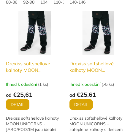
80-86
92-98
104
110-116
nepromokavosti,
140-146
140-146
větruodolnosti a skvělou
paropropustností (12...
Drexiss softshellové
Drexiss softshellové
kalhoty MOON
kalhoty MOON
UNICORNS -
UNICORNS - ZATEPLENÉ
JARO/PODZIM
Ihned k odeslání
(
1 ks
)
Ihned k odeslání
(
>5 ks
)
€25,61
€25,61
od
od
DETAIL
DETAIL
Drexiss softshellové kalhoty
Drexiss softshellové kalhoty
MOON UNICORNS -
MOON UNICORNS –
JARO/PODZIM jsou ideální
zateplené kalhoty s fleecem