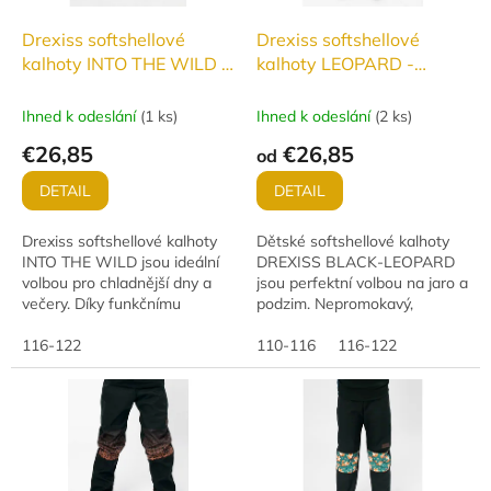
Drexiss softshellové
Drexiss softshellové
kalhoty INTO THE WILD -
kalhoty LEOPARD -
JARO/PODZIM
JARO/PODZIM
Ihned k odeslání
(
1 ks
)
Ihned k odeslání
(
2 ks
)
€26,85
€26,85
od
DETAIL
DETAIL
Drexiss softshellové kalhoty
Dětské softshellové kalhoty
INTO THE WILD jsou ideální
DREXISS BLACK-LEOPARD
volbou pro chladnější dny a
jsou perfektní volbou na jaro a
večery. Díky funkčnímu
podzim. Nepromokavý,
materiálu s vodním sloupcem
větruodolný a prodyšný
18 000 mm a
116-122
materiál (vodní sloupec 18
110-116
116-122
paropropustností 12 000...
000 mm, paropropustnost...