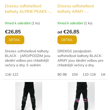
o
d
Drexiss softshellové
Drexiss softshellové
u
kalhoty ALPINE PEAKS -
kalhoty ARMY -
k
JARO/PODZIM
JARO/PODZIM
t
Ihned k odeslání
(
1 ks
)
Ihned k odeslání
(
1 ks
)
o
€26,85
€26,85
od
v
DETAIL
DETAIL
Drexiss softshellové kalhoty
DREXISS Jaro/podzim
BLACK - JARO/PODZIM jsou
softshellové kalhoty BLACK-
ideální volbou pro chladnější
ARMY jsou ideální volbou pro
večery a dny. S vodním
chladnější večery a dny.
sloupcem 18 000 a
Pohodlný střih neomezuje
paropropustností 12 000
116-122
pohyb, a díky
80-86
104
110-116
140-
g/m²/24 h nabízí dokonalou...
nepromokavému,
větruodolnému a...