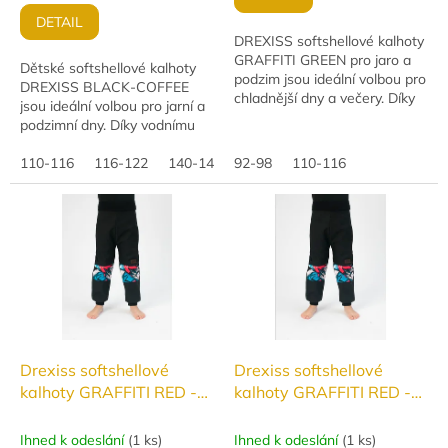
cena:
DETAIL
DREXISS softshellové kalhoty
GRAFFITI GREEN pro jaro a
Dětské softshellové kalhoty
podzim jsou ideální volbou pro
DREXISS BLACK-COFFEE
chladnější dny a večery. Díky
jsou ideální volbou pro jarní a
vodnímu sloupci 18 000 mm a
podzimní dny. Díky vodnímu
paropropustnosti 12 000
sloupci 18 000 mm a
g/m²/24...
paropropustnosti 12 000
110-116
116-122
140-146
92-98
110-116
g/m²/24 h poskytují...
Drexiss softshellové
Drexiss softshellové
kalhoty GRAFFITI RED -
kalhoty GRAFFITI RED -
JARO/PODZIM
ZATEPLENÉ
Ihned k odeslání
(
1 ks
)
Ihned k odeslání
(
1 ks
)