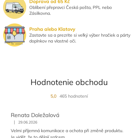
k
Doprava od 65 Kč
y
Oblíbení přepravci Česká pošta, PPL nebo
v
Zásilkovna.
ý
p
i
Praha alebo Klatovy
s
Zastavte sa a prezrite si veľký výber hračiek a párty
u
doplnkov na vlastné oči.
Hodnotenie obchodu
5,0
465 hodnotení
Renata Doležalová
|
29.06.2026
Velmi příjemná komunikace a ochota při změně produktu.
Je vidět, že to dělají srdcem.