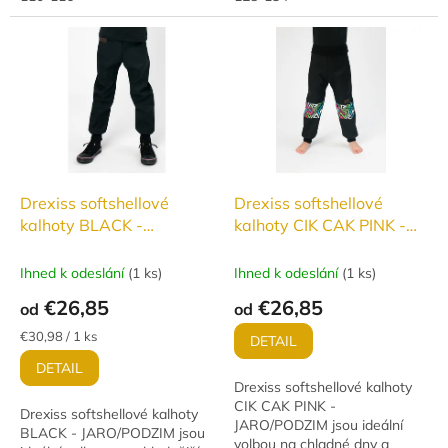
g/m²/24 hod,...
dokonalou...
Drexiss softshellové
Drexiss softshellové
kalhoty BLACK -
kalhoty CIK CAK PINK -
JARO/PODZIM
JARO/PODZIM
Ihned k odeslání
(
1 ks
)
Ihned k odeslání
(
1 ks
)
€26,85
€26,85
od
od
Jednotková
€30,98 / 1 ks
DETAIL
cena:
DETAIL
Drexiss softshellové kalhoty
CIK CAK PINK -
Drexiss softshellové kalhoty
JARO/PODZIM jsou ideální
BLACK - JARO/PODZIM jsou
volbou na chladné dny a