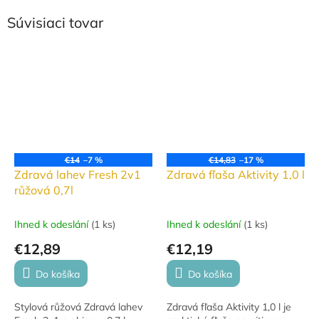
Súvisiaci tovar
€14
–7 %
€14,83
–17 %
Zdravá lahev Fresh 2v1
Zdravá fľaša Aktivity 1,0 l
růžová 0,7l
Ihned k odeslání
(
1 ks
)
Ihned k odeslání
(
1 ks
)
€12,89
€12,19
Do košíka
Do košíka
Stylová růžová Zdravá lahev
Zdravá fľaša Aktivity 1,0 l je