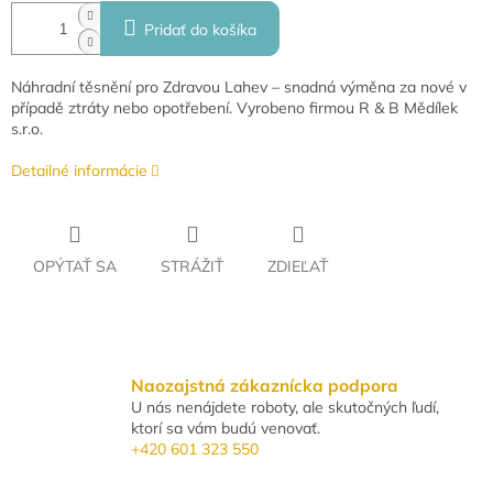
Pridať do košíka
Náhradní těsnění pro Zdravou Lahev – snadná výměna za nové v
případě ztráty nebo opotřebení. Vyrobeno firmou R & B Mědílek
s.r.o.
Detailné informácie
OPÝTAŤ SA
STRÁŽIŤ
ZDIEĽAŤ
Naozajstná zákaznícka podpora
U nás nenájdete roboty, ale skutočných ľudí,
ktorí sa vám budú venovať.
+420 601 323 550