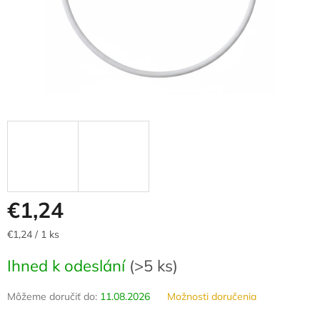
€1,24
Jednotková
€1,24 / 1 ks
cena:
Ihned k odeslání
(
>5 ks
)
Môžeme doručiť do:
11.08.2026
Možnosti doručenia