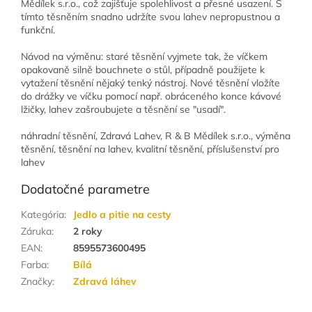
Mědílek s.r.o., což zajišťuje spolehlivost a přesné usazení. S
tímto těsněním snadno udržíte svou lahev nepropustnou a
funkční.
Návod na výměnu: staré těsnění vyjmete tak, že víčkem
opakovaně silně bouchnete o stůl, případně použijete k
vytažení těsnění nějaký tenký nástroj. Nové těsnění vložíte
do drážky ve víčku pomocí např. obráceného konce kávové
lžičky, lahev zašroubujete a těsnění se "usadí".
náhradní těsnění, Zdravá Lahev, R & B Mědílek s.r.o., výměna
těsnění, těsnění na lahev, kvalitní těsnění, příslušenství pro
lahev
Dodatočné parametre
Kategória
:
Jedlo a pitie na cesty
Záruka
:
2 roky
EAN
:
8595573600495
Farba
:
Bílá
Značky
:
Zdravá láhev