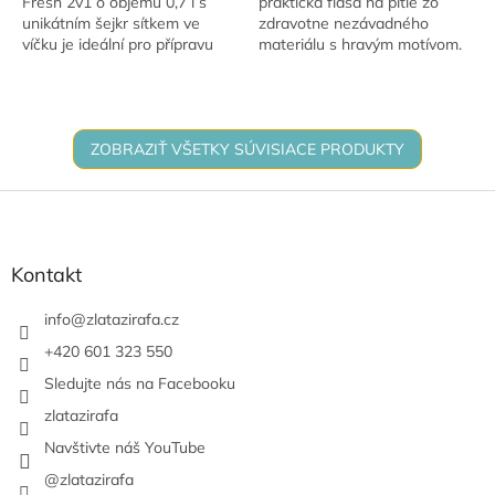
Fresh 2v1 o objemu 0,7 l s
praktická fľaša na pitie zo
unikátním šejkr sítkem ve
zdravotne nezávadného
víčku je ideální pro přípravu
materiálu s hravým motívom.
ochucené vody, matcha čaje,
Český výrobok od firmy R&B
ledové kávy nebo sportovního
Mědílek s.r.o., ideálny pre deti
nápoje....
aj...
ZOBRAZIŤ VŠETKY SÚVISIACE PRODUKTY
Z
á
p
ä
Kontakt
t
i
info
@
zlatazirafa.cz
e
+420 601 323 550
Sledujte nás na Facebooku
zlatazirafa
Navštivte náš YouTube
@zlatazirafa