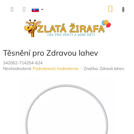
Prejsť
NÁKU
na
obsah
KOŠÍK
Těsnění pro Zdravou lahev
342062-714254-624
Priemerné
Neohodnotené
Podrobnosti hodnotenia
Značka:
Zdravá lahev
hodnotenie
produktu
je
0,0
z
5
hviezdičiek.