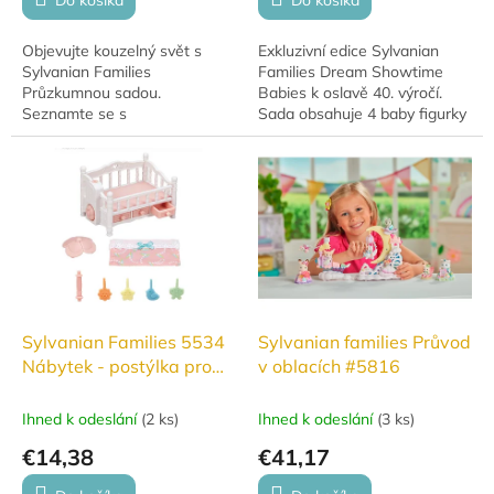
Do košíka
Do košíka
Objevujte kouzelný svět s
Exkluzivní edice Sylvanian
Sylvanian Families
Families Dream Showtime
Průzkumnou sadou.
Babies k oslavě 40. výročí.
Seznamte se s
Sada obsahuje 4 baby figurky
kočičím bratrem a jeho
– pandu, slona, kočičku a
roztomilým miminkem. Sada
zaječici – oblečené do
obsahuje spoustu
cirkusových kostýmů...
příslušenství pro nekonečné...
Sylvanian Families 5534
Sylvanian families Průvod
Nábytek - postýlka pro
v oblacích #5816
trojčata s otočným
kolotočem
Ihned k odeslání
(
2 ks
)
Ihned k odeslání
(
3 ks
)
€14,38
€41,17