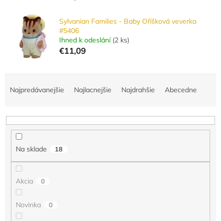
Sylvanian Families - Baby Oříšková veverka
#5406
Ihned k odeslání
(
2 ks
)
€11,09
R
a
Najpredávanejšie
Najlacnejšie
Najdrahšie
Abecedne
d
e
n
i
e
Na sklade
18
p
r
o
Akcia
0
d
u
Novinka
0
k
t