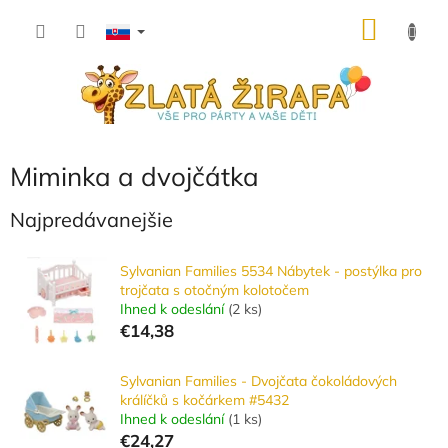
Prejsť
NÁKU
na
obsah
KOŠÍK
Miminka a dvojčátka
Najpredávanejšie
Sylvanian Families 5534 Nábytek - postýlka pro
trojčata s otočným kolotočem
Ihned k odeslání
(
2 ks
)
€14,38
Sylvanian Families - Dvojčata čokoládových
králíčků s kočárkem #5432
Ihned k odeslání
(
1 ks
)
€24,27