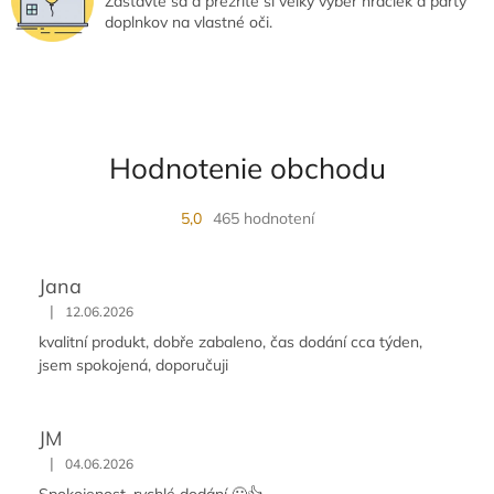
Zastavte sa a prezrite si veľký výber hračiek a párty
p
doplnkov na vlastné oči.
i
s
u
Hodnotenie obchodu
5,0
465 hodnotení
Jana
|
12.06.2026
kvalitní produkt, dobře zabaleno, čas dodání cca týden,
jsem spokojená, doporučuji
JM
|
04.06.2026