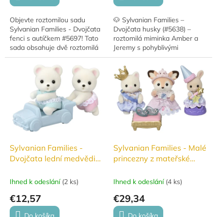
Objevte roztomilou sadu
🐶 Sylvanian Families –
Sylvanian Families - Dvojčata
Dvojčata husky (#5638) –
fenci s autíčkem #5697! Tato
roztomilá miminka Amber a
sada obsahuje dvě roztomilá
Jeremy s pohyblivými
fencí dvojčátka a jejich malé
hlavičkami a vozíkem ve tvaru
autíčko, které je ideální pro...
vláčku. Perfektní doplněk pro
sběratele i děti od 3...
Sylvanian Families -
Sylvanian Families - Malé
Dvojčata lední medvědi
princezny z mateřské
#5830
školky #5818
Ihned k odeslání
(
2 ks
)
Ihned k odeslání
(
4 ks
)
€12,57
€29,34
Do košíka
Do košíka