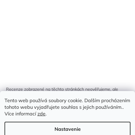
Recenze zobrazené na těchto stránkách neověřujeme, ale
kontrolujeme a odstraňujeme podvodný obsah, pokud je
Tento web používá soubory cookie. Dalším procházením
identifikován.
tohoto webu vyjadřujete souhlas s jejich používáním..
Více informací
zde
.
Nastavenie
Vytvoril Shoptet