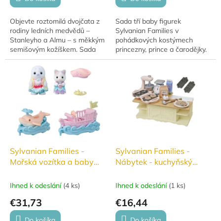
Objevte roztomilá dvojčata z
Sada tří baby figurek
rodiny ledních medvědů –
Sylvanian Families v
Stanleyho a Almu – s měkkým
pohádkových kostýmech
semišovým kožíškem. Sada
princezny, prince a čarodějky.
obsahuje dvě figurky a vozítko
Ideální k rozšíření her a
ve tvaru autíčka, které lze
kombinování s dalšími sadami.
kombinovat...
Sylvanian Families -
Sylvanian Families -
Mořská vozítka a baby
Nábytek - kuchyňský
figurky v zábavném parku
ostrov s příslušenstvím
#5820
#5442
Ihned k odeslání
(
4 ks
)
Ihned k odeslání
(
1 ks
)
€31,73
€16,44
Do košíka
Do košíka