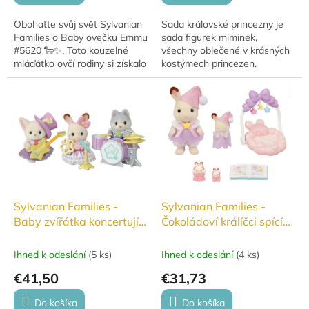
Obohaťte svůj svět Sylvanian
Sada královské princezny je
Families o Baby ovečku Emmu
sada figurek miminek,
#5620 🐑✨. Toto kouzelné
všechny oblečené v krásných
mláďátko ovčí rodiny si získalo
kostýmech princezen.
srdce fanoušků a dokonce
obsadilo 3. místo ve volbách
Sylvanian...
Sylvanian Families -
Sylvanian Families -
Baby zvířátka koncertují
Čokoládoví králíčci spící
#5845
sourozenci #5806
Ihned k odeslání
(
5 ks
)
Ihned k odeslání
(
4 ks
)
€41,50
€31,73
Do košíka
Do košíka