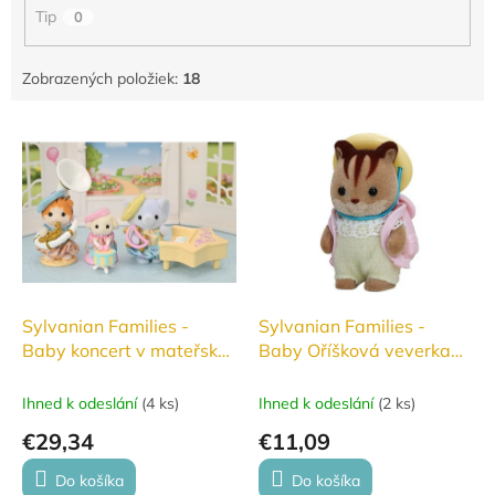
o
Tip
0
v
Zobrazených položiek:
18
V
ý
p
i
s
p
r
o
d
Sylvanian Families -
Sylvanian Families -
u
Baby koncert v mateřské
Baby Oříšková veverka
k
školce #5817
#5406
t
Ihned k odeslání
(
4 ks
)
Ihned k odeslání
(
2 ks
)
o
€29,34
€11,09
v
Do košíka
Do košíka