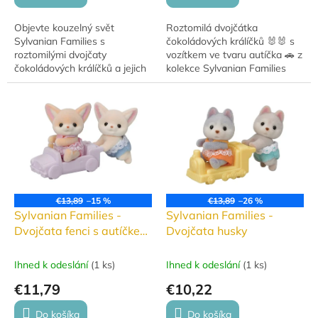
Objevte kouzelný svět
Roztomilá dvojčátka
Sylvanian Families s
čokoládových králíčků 🐰🐰 s
roztomilými dvojčaty
vozítkem ve tvaru autíčka 🚗 z
čokoládových králíčků a jejich
kolekce Sylvanian Families
stylovým kočárkem. Ideální
jsou ideálním doplňkem
doplněk do každé sbírky a
vašeho herního světa!
skvělý dárek pro děti od 3 let.
€13,89
–15 %
€13,89
–26 %
Sylvanian Families -
Sylvanian Families -
Dvojčata fenci s autíčkem
Dvojčata husky
#5697
Ihned k odeslání
(
1 ks
)
Ihned k odeslání
(
1 ks
)
€11,79
€10,22
Do košíka
Do košíka