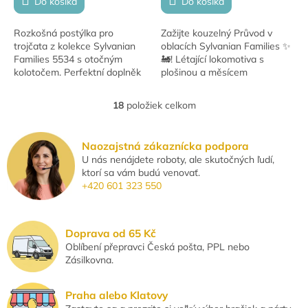
Do košíka
Do košíka
Rozkošná postýlka pro
Zažijte kouzelný Průvod v
trojčata z kolekce Sylvanian
oblacích Sylvanian Families ✨
Families 5534 s otočným
🚂! Létající lokomotiva s
kolotočem. Perfektní doplněk
plošinou a měsícem
pro každou dětskou sbírku!
houpajícím balónkové
letadélko přináší dětem
18
položiek celkom
O
nekonečnou zábavu a
v
fantazii....
l
Naozajstná zákaznícka podpora
á
U nás nenájdete roboty, ale skutočných ľudí,
d
ktorí sa vám budú venovať.
a
+420 601 323 550
c
i
e
p
Doprava od 65 Kč
r
Oblíbení přepravci Česká pošta, PPL nebo
v
Zásilkovna.
k
y
v
Praha alebo Klatovy
ý