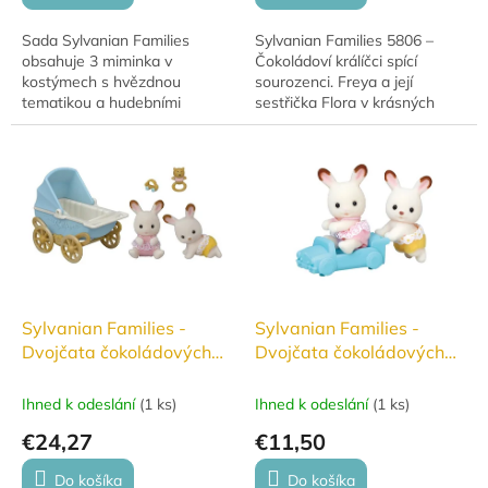
Sada Sylvanian Families
Sylvanian Families 5806 –
obsahuje 3 miminka v
Čokoládoví králíčci spící
kostýmech s hvězdnou
sourozenci. Freya a její
tematikou a hudebními
sestřička Flora v krásných
nástroji – basovou kytaru,
pyžamech s postýlkou a
mikrofon a bicí soupravu.
doplňky pro klidné sny. 🌙✨
Sylvanian Families -
Sylvanian Families -
Dvojčata čokoládových
Dvojčata čokoládových
králíčků s kočárkem
králíčků s vozítkem ve
#5432
tvaru autíčka #5420
Ihned k odeslání
(
1 ks
)
Ihned k odeslání
(
1 ks
)
€24,27
€11,50
Do košíka
Do košíka