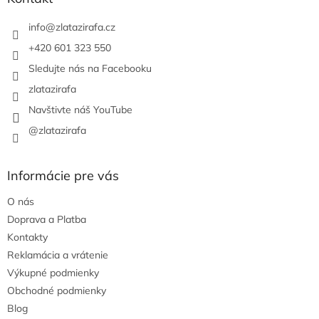
t
i
info
@
zlatazirafa.cz
e
+420 601 323 550
Sledujte nás na Facebooku
zlatazirafa
Navštivte náš YouTube
@zlatazirafa
Informácie pre vás
O nás
Doprava a Platba
Kontakty
Reklamácia a vrátenie
Výkupné podmienky
Obchodné podmienky
Blog