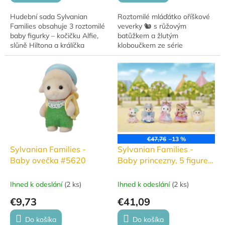
Hudební sada Sylvanian
Roztomilé mláďátko oříškové
Families obsahuje 3 roztomilé
veverky 🐿️ s růžovým
baby figurky – kočičku Alfie,
batůžkem a žlutým
slůně Hiltona a králíčka
kloboučkem ze série
Rosemary – doplněné o
Sylvanian Families je
hudební nástroje a podstavce.
připravené vyrazit na
Ideální pro malé...
procházku a objevovat svět s
kamarády!
€47,76
–13 %
Sylvanian Families -
Sylvanian Families -
Baby ovečka #5620
Baby princezny, 5 figurek
#5703
Ihned k odeslání
(
2 ks
)
Ihned k odeslání
(
2 ks
)
€9,73
€41,09
Do košíka
Do košíka