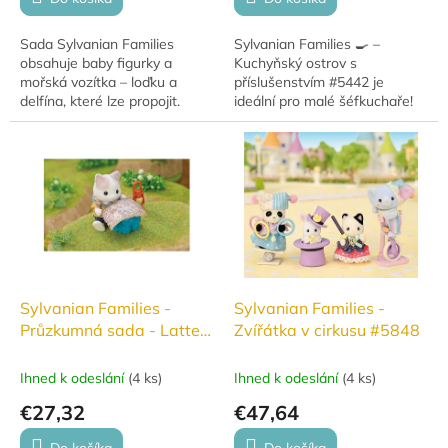
Sada Sylvanian Families
Sylvanian Families 🍳 –
obsahuje baby figurky a
Kuchyňský ostrov s
mořská vozítka – loďku a
příslušenstvím #5442 je
delfína, které lze propojit.
ideální pro malé šéfkuchaře!
Figurky mají roztomilé oblečky
Kompletní set zahrnuje ostrov,
s doplňky, vše v pastelových
troubu, úložné prostory a
barvách.
bohaté doplňky pro...
Sylvanian Families -
Sylvanian Families -
Průzkumná sada - Latte
Zvířátka v cirkusu #5848
Cat Bratr a miminko
#5763
Ihned k odeslání
(
4 ks
)
Ihned k odeslání
(
4 ks
)
€27,32
€47,64