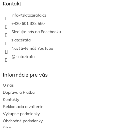
ä
Kontakt
t
i
info
@
zlatazirafa.cz
e
+420 601 323 550
Sledujte nás na Facebooku
zlatazirafa
Navštivte náš YouTube
@zlatazirafa
Informácie pre vás
O nás
Doprava a Platba
Kontakty
Reklamácia a vrátenie
Výkupné podmienky
Obchodné podmienky