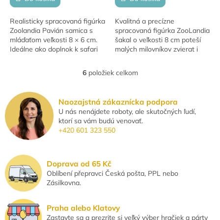
Realisticky spracovaná figúrka
Kvalitná a precízne
Zoolandia Pavián samica s
spracovaná figúrka ZooLandia
mláďaťom veľkosti 8 × 6 cm.
šakal o veľkosti 8 cm poteší
Ideálne ako doplnok k safari
malých milovníkov zvierat i
hrám alebo do zbierky zvierat.
zberateľov. Realistická figúrka
Hračka je vhodná pre deti od
pomáha deťom objavovať svet
6
položiek celkom
O
3...
divokých...
v
l
Naozajstná zákaznícka podpora
á
U nás nenájdete roboty, ale skutočných ľudí,
d
ktorí sa vám budú venovať.
a
+420 601 323 550
c
i
e
p
Doprava od 65 Kč
r
Oblíbení přepravci Česká pošta, PPL nebo
v
Zásilkovna.
k
y
v
Praha alebo Klatovy
ý
Zastavte sa a prezrite si veľký výber hračiek a párty