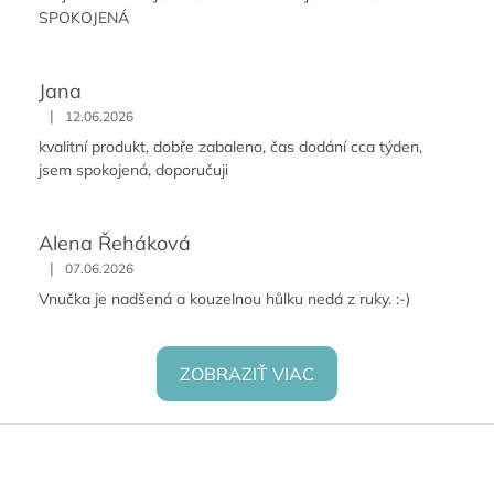
SPOKOJENÁ
Jana
|
12.06.2026
kvalitní produkt, dobře zabaleno, čas dodání cca týden,
jsem spokojená, doporučuji
Alena Řeháková
|
07.06.2026
Vnučka je nadšená a kouzelnou hůlku nedá z ruky. :-)
ZOBRAZIŤ VIAC
Z
á
p