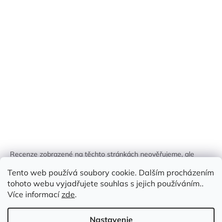
Recenze zobrazené na těchto stránkách neověřujeme, ale
kontrolujeme a odstraňujeme podvodný obsah, pokud je
Tento web používá soubory cookie. Dalším procházením
identifikován.
tohoto webu vyjadřujete souhlas s jejich používáním..
Více informací
zde
.
Nastavenie
Vytvoril Shoptet