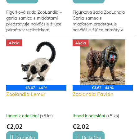
Figúrková sada ZooLandia –
Figúrková sada ZooLandia
gorila samica s mláďatami
Gorila samec s
predstavuje najväčšie žijúce
mláďaťom predstavuje
primáty v realistickom
najväčšie žijúce primáty v
prevedení. Veľkosť figúrky je 8
realistickom prevedení.
× 7 cm. Ideálna ako doplnok k
Veľkosť figúrky je 8 × 7 cm.
Akcia
Akcia
safari...
Ideálna ako doplnok k safari...
€3,67
–44 %
€3,67
–44 %
Zoolandia Lemur
Zoolandia Pavián
Ihned k odeslání
(
>5 ks
)
Ihned k odeslání
(
>5 ks
)
€2,02
€2,02
Do košíka
Do košíka