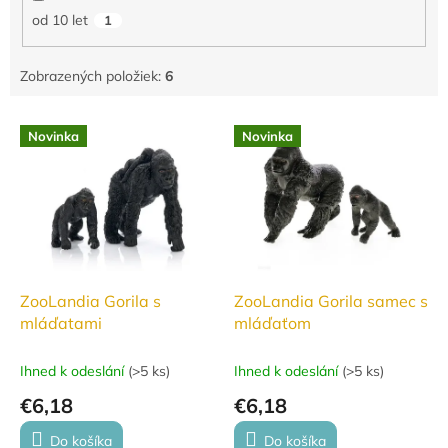
od 10 let
1
Zobrazených položiek:
6
V
Novinka
Novinka
ý
p
i
s
p
r
o
d
ZooLandia Gorila s
ZooLandia Gorila samec s
u
mláďatami
mláďaťom
k
t
Ihned k odeslání
(
>5 ks
)
Ihned k odeslání
(
>5 ks
)
o
€6,18
€6,18
v
Do košíka
Do košíka