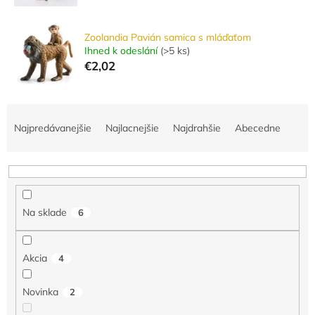
Zoolandia Pavián samica s mláďaťom
Ihned k odeslání
(
>5 ks
)
€2,02
R
a
Najpredávanejšie
Najlacnejšie
Najdrahšie
Abecedne
d
e
n
i
e
Na sklade
6
p
r
o
Akcia
4
d
u
Novinka
2
k
t