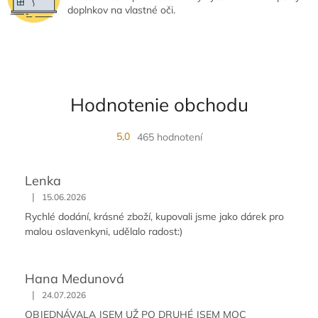
p
doplnkov na vlastné oči.
i
s
u
Hodnotenie obchodu
5,0
465 hodnotení
Lenka
|
15.06.2026
Rychlé dodání, krásné zboží, kupovali jsme jako dárek pro
malou oslavenkyni, udělalo radost:)
Hana Medunová
|
24.07.2026
OBJEDNÁVALA JSEM UŽ PO DRUHÉ JSEM MOC