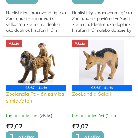
Realisticky spracovaná figúrka
Realisticky spracovaná figúrka
ZooLandia – lemur vari s
ZooLandia - pavián o veľkosti
veľkosťou 7 × 6 cm. Ideálna
7 × 5 cm. Ideálne ako doplnok
ako doplnok k safari hrám
k safari hrám alebo do zbierky
alebo do zbierky zvierat.
zvierat. Hračka je vhodná pre
Hračka je vhodná pre deti od
deti od 3 rokov....
Akcia
Akcia
3 rokov....
€3,67
–44 %
€3,67
–44 %
Zoolandia Pavián samica
ZooLandia Šakal
s mláďaťom
Ihned k odeslání
(
>5 ks
)
Ihned k odeslání
(
1 ks
)
€2,02
€2,02
Do košíka
Do košíka