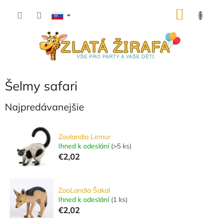
Prejsť
NÁKU
na
obsah
KOŠÍK
Šelmy safari
Najpredávanejšie
Zoolandia Lemur
Ihned k odeslání
(
>5 ks
)
€2,02
ZooLandia Šakal
Ihned k odeslání
(
1 ks
)
€2,02