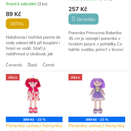
Ihned k odeslání
(
3 ks
)
hodnocení
257 Kč
produktu
89 Kč
je
Do košíku
4,0
DETAIL
z
Panenka Princezna Babetka
5
Natahovací mořská panna do
35 cm je zpívající panenka v
hvězdiček.
vody zabaví děti při koupání i
českém jazyce z pohádky Co
hraní ve vodě. Stačí ji
takhle svatba, princi? s licencí
natáhnout a sledovat, jak
České televize. Má měkké
pohybuje ploutví a plave po
látkové tělo, modrá vyšitá
hladině. Na výběr jsou 3
Červená
Žlutá
Černá
očka a...
varianty. Vhodné...
Akce
Akce
399 Kč
–25 %
399 Kč
–25 %
Panenka usínací Nanynka
Panenka usínací Nanynka