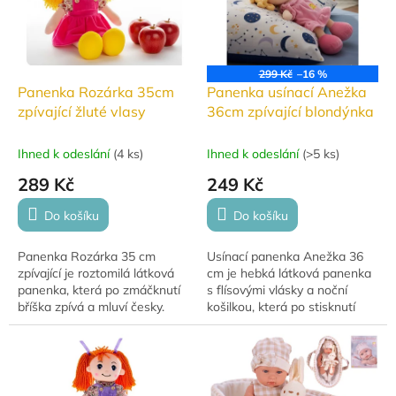
299 Kč
–16 %
Panenka Rozárka 35cm
Panenka usínací Anežka
zpívající žluté vlasy
36cm zpívající blondýnka
Ihned k odeslání
(
4 ks
)
Ihned k odeslání
(
>5 ks
)
289 Kč
249 Kč
Do košíku
Do košíku
Panenka Rozárka 35 cm
Usínací panenka Anežka 36
zpívající je roztomilá látková
cm je hebká látková panenka
panenka, která po zmáčknutí
s flísovými vlásky a noční
bříška zpívá a mluví česky.
košilkou, která po stisknutí
zazpívá ukolébavky
Princeznička na bále
postrácela korále a Halí...