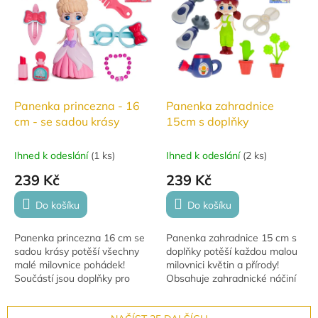
Panenka princezna - 16
Panenka zahradnice
cm - se sadou krásy
15cm s doplňky
Ihned k odeslání
(
1 ks
)
Ihned k odeslání
(
2 ks
)
239 Kč
239 Kč
Do košíku
Do košíku
Panenka princezna 16 cm se
Panenka zahradnice 15 cm s
sadou krásy potěší všechny
doplňky potěší každou malou
malé milovnice pohádek!
milovnici květin a přírody!
Součástí jsou doplňky pro
Obsahuje zahradnické náčiní
česání a parádění, se kterými
a doplňky pro kreativní hru na
se z každé holčičky stane
zahrádku.