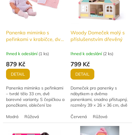
Panenka miminko s
Woody Domeček malý s
peřinkami v krabičce, dvě
příslušenstvím dřevěný
barvy
Ihned k odeslání
(
1 ks
)
Ihned k odeslání
(
2 ks
)
879 Kč
799 Kč
DETAIL
DETAIL
Panenka miminko s peřinkami
Domeček pro panenky s
– tvrdé tělo 33 cm, dvě
nábytkem a dvěma
barevné varianty. S čepičkou a
panenkami, snadno přístupný,
ponožkami, oblečení lze
rozměry 39 × 26 × 36 cm, dvě
svléknout. Baleno v krásné
barevné varianty.
velké krabici. Vhodné od 3 let.
Modrá
Růžová
Červená
Růžová