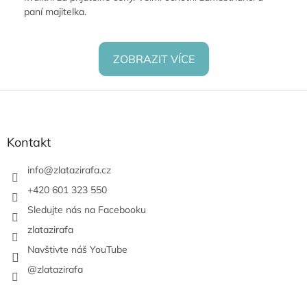
paní majitelka.
ZOBRAZIT VÍCE
Z
á
p
a
Kontakt
t
í
info
@
zlatazirafa.cz
+420 601 323 550
Sledujte nás na Facebooku
zlatazirafa
Navštivte náš YouTube
@zlatazirafa