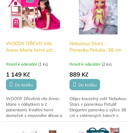
WOODY DŘEVO Vila
Nebulous Stars –
Anna-Marie herní set
Panenka Petulia, 38 cm
dům s nábytkem a 2
panenkami
Ihned k odeslání
(
1 ks
)
Ihned k odeslání
(
2 ks
)
1 149 Kč
889 Kč
Do košíku
Do košíku
WOODY Dřevěná vila Anna-
Objev kouzelný svět Nebulous
Marie s nábytkem a 2
Stars s panenkou Petulií!
panenkami. Kvalitní herní
Elegantní panenka o výšce 38
domeček z masivního dřeva a
cm v saténových šatech s
dřevovláknité desky, s
odnímatelnými botičkami
magnetickým balkonem,
potěší každou malou milovnici
variabilními schody a
fantazie a...