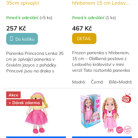
35cm zpívající
hřebenem 15 cm Ledové
království
Ihned k odeslání
(
>5 ks
)
Ihned k odeslání
(
1 ks
)
257 Kč
467 Kč
DETAIL
Do košíku
Frozen panenka s hřebenem,
Panenka Princezna Lenka 35
15 cm – Oblíbená postava z
cm je zpívající panenka v
Ledového království v mini
českém jazyce z pohádky
verzi! Tato roztomilá panenka
Princové jsou na draka s
potěší všechny fanoušky
licencí České televize. Má
Frozen. Díky praktickému
Modrá
Černá
Bílá+Modrá
měkké látkové tělo, vyšitá
hřebenu mohou...
očička a krásné žluté...
Akce
+ Dárek zdarma