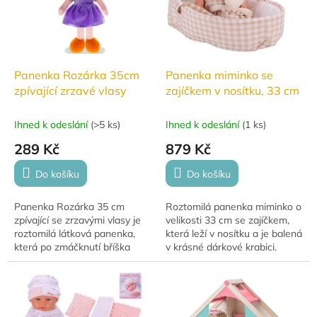
Panenka Rozárka 35cm
Panenka miminko se
zpívající zrzavé vlasy
zajíčkem v nosítku, 33 cm
Ihned k odeslání
(
>5 ks
)
Ihned k odeslání
(
1 ks
)
289 Kč
879 Kč
Do košíku
Do košíku
Panenka Rozárka 35 cm
Roztomilá panenka miminko o
zpívající se zrzavými vlasy je
velikosti 33 cm se zajíčkem,
roztomilá látková panenka,
která leží v nosítku a je balená
která po zmáčknutí bříška
v krásné dárkové krabici.
zpívá a mluví.
Miminko má tvrdé tělíčko,
otevřené oči a pootevřená...