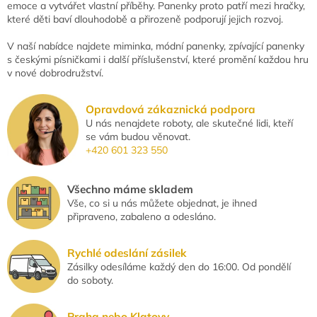
emoce a vytvářet vlastní příběhy. Panenky proto patří mezi hračky,
které děti baví dlouhodobě a přirozeně podporují jejich rozvoj.
V naší nabídce najdete miminka, módní panenky, zpívající panenky
s českými písničkami i další příslušenství, které promění každou hru
v nové dobrodružství.
Opravdová zákaznická podpora
U nás nenajdete roboty, ale skutečné lidi, kteří
se vám budou věnovat.
+420 601 323 550
Všechno máme skladem
Vše, co si u nás můžete objednat, je ihned
připraveno, zabaleno a odesláno.
Rychlé odeslání zásilek
Zásilky odesíláme každý den do 16:00. Od pondělí
do soboty.
Praha nebo Klatovy