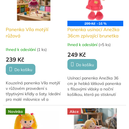
299 Kč
–16 %
Panenka Víla motýlí
Panenka usínací Anežka
růžová
36cm zpívající brunetka
Ihned k odeslání
(
>5 ks
)
Průměrné
Ihned k odeslání
(
1 ks
)
hodnocení
249 Kč
produktu
239 Kč
je
Do košíku
5,0
Do košíku
z
Usínací panenka Anežka 36
5
Kouzelná panenka Víla motýlí
cm je hebká látková panenka
hvězdiček.
v růžovém provedení s
s flísovými vlásky a noční
třpytivými křídly a šaty. Ideální
košilkou, která po stisknutí
pro malé milovnice víl a
zazpívá ukolébavky
pohádkového světa.
Princeznička na bále
postrácela korále a Halí...
Novinka
Akce