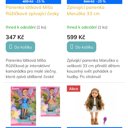
409 Kč
–15 %
844 Kč
–29 %
Panenka látková Míša
Zpívající panenka
Růžičková zpívající česky
Maruška 33 cm
Ihned k odeslání
(
1 ks
)
Ihned k odeslání
(
1 ks
)
347 Kč
599 Kč
Do košíku
Do košíku
Panenka látková Míša
Zpívající panenka Maruška o
Růžičková je interaktivní
velikosti 33 cm přináší dětem
kamarádka pro malé slečny,
kouzelný svět pohádek a
která zpívá oblíbené české
hudby. Po stisknutí
písničky a stane se
náhrdelníku zazpívá až sedm
nerozlučnou společníčkou při
oblíbených písniček a její
Akce
hraní i mazlení.
srdíčko během zpěvu...