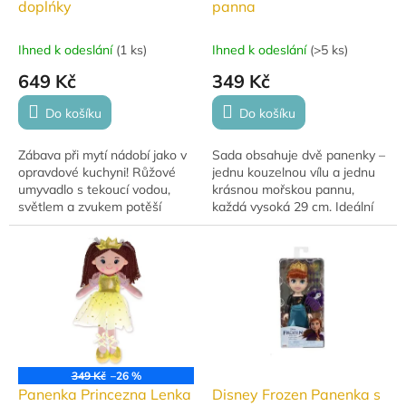
doplńky
panna
Ihned k odeslání
(
1 ks
)
Ihned k odeslání
(
>5 ks
)
649 Kč
349 Kč
Do košíku
Do košíku
Zábava při mytí nádobí jako v
Sada obsahuje dvě panenky –
opravdové kuchyni! Růžové
jednu kouzelnou vílu a jednu
umyvadlo s tekoucí vodou,
krásnou mořskou pannu,
světlem a zvukem potěší
každá vysoká 29 cm. Ideální
všechny malé pomocníky.
hračka pro děti od 3 let, s
Stačí naplnit vodou, zapnout
doplňky v elegantní dárkové
baterie a začíná...
krabičce.
349 Kč
–26 %
Panenka Princezna Lenka
Disney Frozen Panenka s