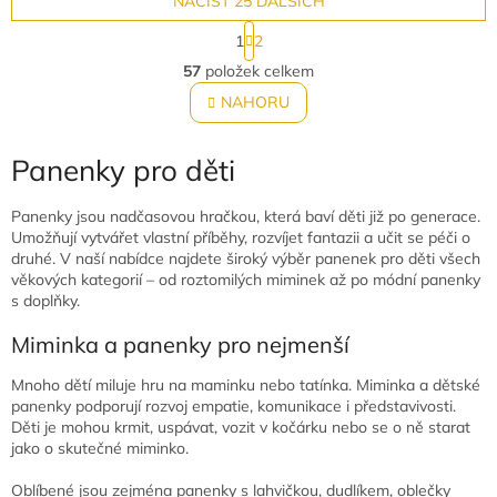
opravdová...
NAČÍST 25 DALŠÍCH
S
1
2
t
O
r
57
položek celkem
v
á
l
NAHORU
n
á
k
o
d
v
Panenky pro děti
a
á
c
n
í
Panenky jsou nadčasovou hračkou, která baví děti již po generace.
í
p
Umožňují vytvářet vlastní příběhy, rozvíjet fantazii a učit se péči o
r
druhé. V naší nabídce najdete široký výběr panenek pro děti všech
v
věkových kategorií – od roztomilých miminek až po módní panenky
k
s doplňky.
y
v
Miminka a panenky pro nejmenší
ý
p
Mnoho dětí miluje hru na maminku nebo tatínka. Miminka a dětské
i
panenky podporují rozvoj empatie, komunikace i představivosti.
s
Děti je mohou krmit, uspávat, vozit v kočárku nebo se o ně starat
u
jako o skutečné miminko.
Oblíbené jsou zejména panenky s lahvičkou, dudlíkem, oblečky