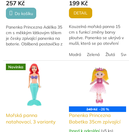
257 Kč
199 Kč
DETAIL
Do košíku
Kouzelná mořská panna 15
Panenka Princezna Adélka 35
cm s funkcí změny barvy
cm s měkkým látkovým tělem
ploutve. Panenka se ukrývá v
je česky zpívající panenka na
mušli, která se po otevření
baterie. Oblíbená postavička z
promění v sedící postavičku. 6
pohádky Z čerty nejsou žerty
barevných variant, baleno v
Modrá
Zelená
Žlutá
Světl
potěší jemným zpracováním
průhledné...
a...
Novinka
349 Kč
–26 %
Mořská panna
Panenka Princezna
natahovací, 3 varianty
Babetka 35cm zpívající
Ihned k odeslání
(
>5 ks
)
Průměrné