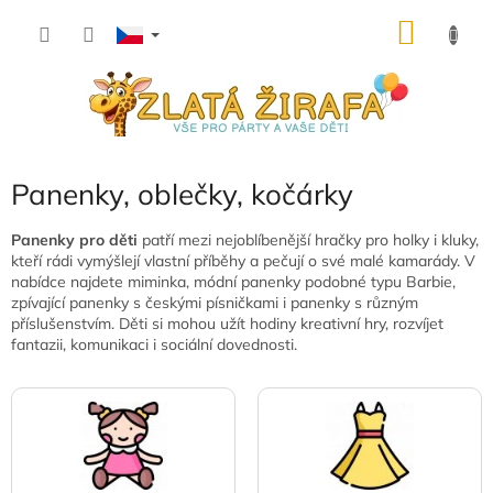
Přejít
NÁKU
na
obsah
KOŠÍK
Panenky, oblečky, kočárky
Panenky pro děti
patří mezi nejoblíbenější hračky pro holky i kluky,
kteří rádi vymýšlejí vlastní příběhy a pečují o své malé kamarády. V
nabídce najdete miminka, módní panenky podobné typu Barbie,
zpívající panenky s českými písničkami i panenky s různým
příslušenstvím. Děti si mohou užít hodiny kreativní hry, rozvíjet
fantazii, komunikaci i sociální dovednosti.