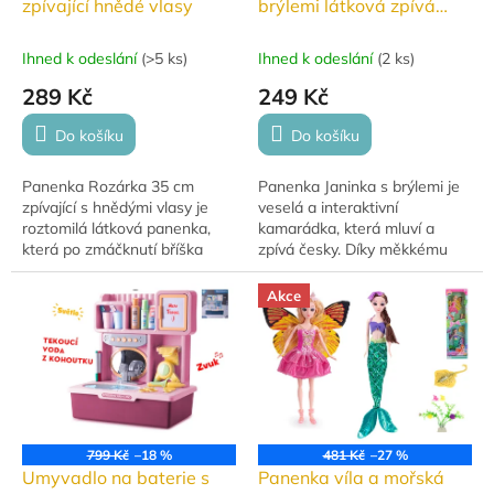
zpívající hnědé vlasy
brýlemi látková zpívá
česky
Ihned k odeslání
(
>5 ks
)
Ihned k odeslání
(
2 ks
)
289 Kč
249 Kč
Do košíku
Do košíku
Panenka Rozárka 35 cm
Panenka Janinka s brýlemi je
zpívající s hnědými vlasy je
veselá a interaktivní
roztomilá látková panenka,
kamarádka, která mluví a
která po zmáčknutí bříška
zpívá česky. Díky měkkému
zpívá a mluví.
látkovému tělíčku, stylovým
brýlím a roztomilým šatičkám
Akce
je ideální na...
799 Kč
–18 %
481 Kč
–27 %
Umyvadlo na baterie s
Panenka víla a mořská