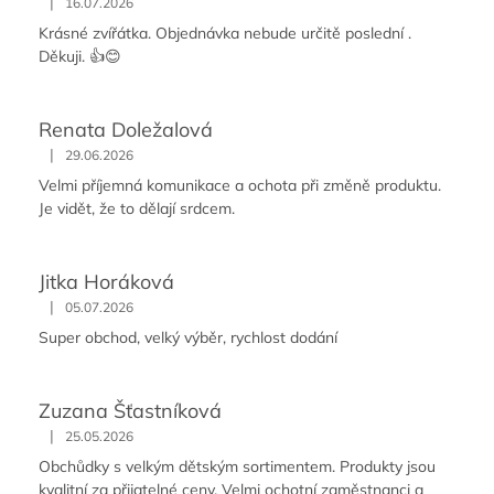
|
16.07.2026
Krásné zvířátka. Objednávka nebude určitě poslední .
Děkuji. 👍😊
Renata Doležalová
|
29.06.2026
Velmi příjemná komunikace a ochota při změně produktu.
Je vidět, že to dělají srdcem.
Jitka Horáková
|
05.07.2026
Super obchod, velký výběr, rychlost dodání
Zuzana Šťastníková
|
25.05.2026
Obchůdky s velkým dětským sortimentem. Produkty jsou
kvalitní za přijatelné ceny. Velmi ochotní zaměstnanci a