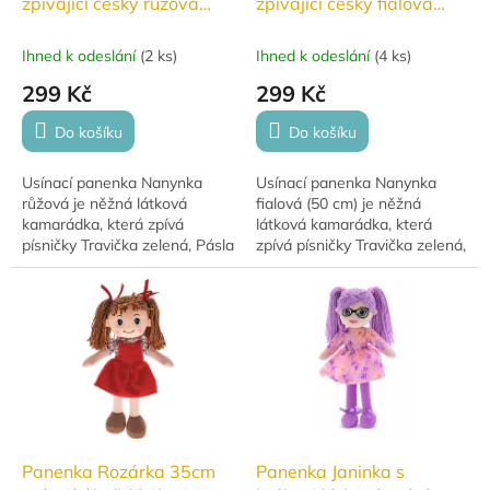
zpívající česky růžová
zpívající česky fialová
50cm
50cm
Ihned k odeslání
(
2 ks
)
Ihned k odeslání
(
4 ks
)
299 Kč
299 Kč
Do košíku
Do košíku
Usínací panenka Nanynka
Usínací panenka Nanynka
růžová je něžná látková
fialová (50 cm) je něžná
kamarádka, která zpívá
látková kamarádka, která
písničky Travička zelená, Pásla
zpívá písničky Travička zelená,
ovečky a Halí belí. Po stisknutí
Pásla ovečky a Halí belí. Po
bříška mluví a zpívá, čímž
stisknutí bříška mluví a zpívá,
pomáhá...
čímž...
Panenka Rozárka 35cm
Panenka Janinka s