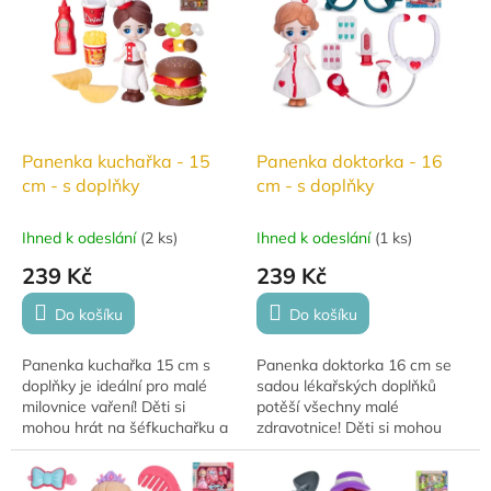
funkčními...
Panenka kuchařka - 15
Panenka doktorka - 16
cm - s doplňky
cm - s doplňky
Ihned k odeslání
(
2 ks
)
Ihned k odeslání
(
1 ks
)
239 Kč
239 Kč
Do košíku
Do košíku
Panenka kuchařka 15 cm s
Panenka doktorka 16 cm se
doplňky je ideální pro malé
sadou lékařských doplňků
milovnice vaření! Děti si
potěší všechny malé
mohou hrát na šéfkuchařku a
zdravotnice! Děti si mohou
připravovat lahodné pokrmy v
hrát na ošetřování pacientů a
dětské kuchyňce.
rozvíjet svou fantazii i
empatii.