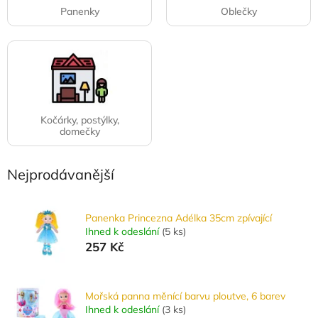
Panenky
Oblečky
Kočárky, postýlky,
domečky
Nejprodávanější
Panenka Princezna Adélka 35cm zpívající
Ihned k odeslání
(
5 ks
)
257 Kč
Mořská panna měnící barvu ploutve, 6 barev
Ihned k odeslání
(
3 ks
)