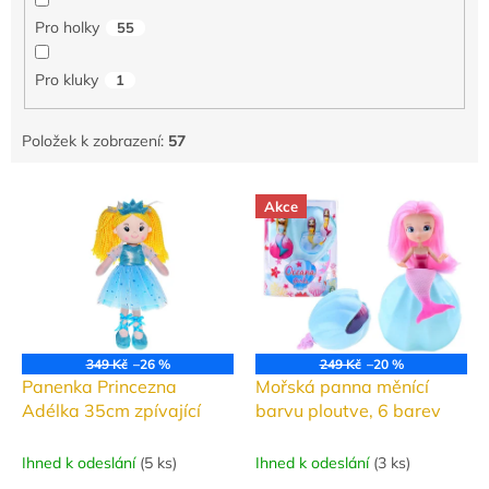
Pro holky
55
Pro kluky
1
Položek k zobrazení:
57
V
Akce
ý
p
i
s
p
r
o
349 Kč
–26 %
249 Kč
–20 %
d
Panenka Princezna
Mořská panna měnící
u
Adélka 35cm zpívající
barvu ploutve, 6 barev
k
t
Ihned k odeslání
(
5 ks
)
Ihned k odeslání
(
3 ks
)
ů