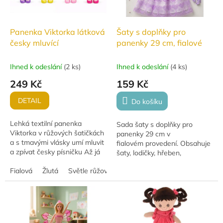
Panenka Viktorka látková
Šaty s doplňky pro
česky mluvící
panenky 29 cm, fialové
Ihned k odeslání
(
2 ks
)
Ihned k odeslání
(
4 ks
)
249 Kč
159 Kč
DETAIL
Do košíku
Lehká textilní panenka
Sada šaty s doplňky pro
Viktorka v růžových šatičkách
panenky 29 cm v
a s tmavými vlásky umí mluvit
fialovém provedení. Obsahuje
a zpívat česky písničku Až já
šaty, lodičky, hřeben,
budu velká. Hračka se
náhrdelník a kabelku.
zvukem, na baterie jsou
Fialová
Žlutá
Světle růžová
Růžová tmavě
součástí, vhodná...