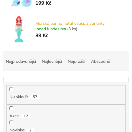
199 Kč
Mořská panna natahovací, 3 varianty
Ihned k odeslání
(
3 ks
)
89 Kč
Ř
a
Nejprodávanější
Nejlevnější
Nejdražší
Abecedně
z
e
n
í
p
Na skladě
57
r
o
d
Akce
12
u
k
Novinka
2
t