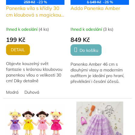
259 Kč
–23 %
1 149 Kč
–26 %
Panenka víla s křídly 30
Addo Panenka Amber
cm kloubová s magickou
hůlkou
Ihned k odeslání
(
4 ks
)
Ihned k odeslání
(
3 ks
)
199 Kč
849 Kč
DETAIL
Do košíku
Objevte kouzelný svět
Panenka Amber 46 cm s
fantazie s krásnou kloubovou
dlouhými vlasy a moderním
panenkou vílou o velikosti 30
outfitem je ideální pro hraní,
cm! Díky detailně
převlékání i česání účesů.
propracovaným křídlům,
Skvělá kamarádka pro
stylovým šatům (modré nebo
Modrá
Duhová
každodenní dětská
růžové) a magické hůlce si...
dobrodružství.